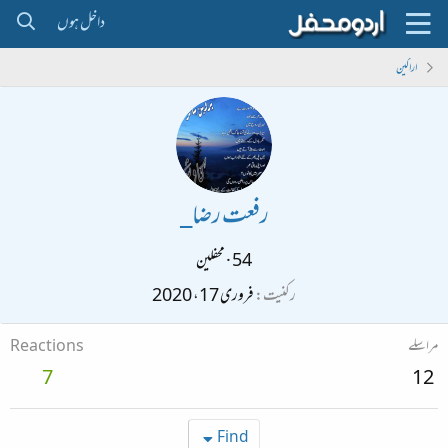
داخل ہوں
اراکین
رفعت رضا_
54
·
محفلین
رکنیت
فروری 17، 2020
مراسلے
Reactions
7
12
Find