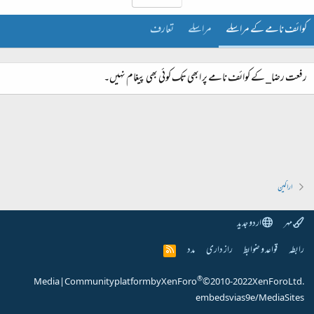
کوائف نامے کے مراسلے
مراسلے
تعارف
رفعت رضا_ کے کوائف نامے پر ابھی تک کوئی بھی پیغام نہیں۔
اراکین
مہر
اردو جدید
رابطہ
قواعد و ضوابط
راز داری
مدد
R
S
S
®
Media
|
Community platform by XenForo
© 2010-2022 XenForo Ltd.
embeds via s9e/MediaSites