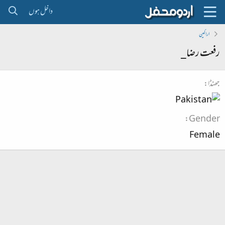
داخل ہوں
اراکین
رفعت رضا_
جھنڈا
Gender
Female