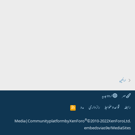
اراکین
مہر
اردو جدید
رابطہ
قواعد و ضوابط
راز داری
مدد
R
S
S
®
Media
|
Community platform by XenForo
© 2010-2022 XenForo Ltd.
embeds via s9e/MediaSites