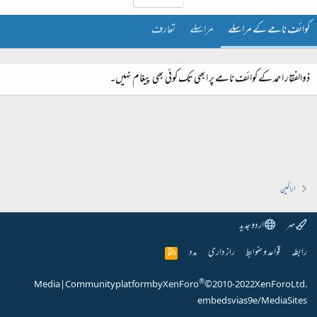
کوائف نامے کے مراسلے
مراسلے
تعارف
ذوالفقار احمد کے کوائف نامے پر ابھی تک کوئی بھی پیغام نہیں۔
اراکین
مہر
اردو جدید
رابطہ
قواعد و ضوابط
راز داری
مدد
R
S
S
®
Media
|
Community platform by XenForo
© 2010-2022 XenForo Ltd.
embeds via s9e/MediaSites