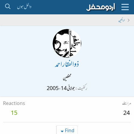
داخل ہوں
اراکین
ذوالفقار احمد
محفلین
رکنیت
جولائی 14، 2005
مراسلے
Reactions
15
24
Find