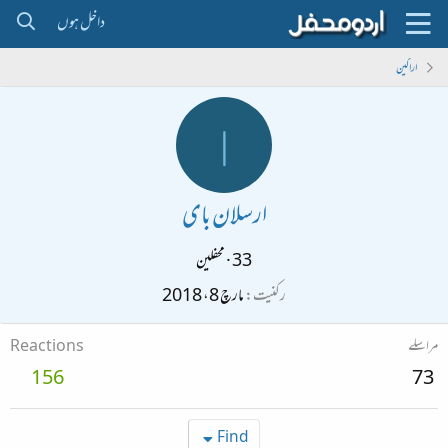
داخل ہوں
اراکین
ا
ارسلان بای
33
·
محفلین
رکنیت
مارچ 8، 2018
مراسلے
Reactions
156
73
Find