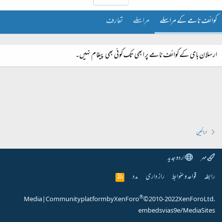
کوائف نامے کے مراسلے
مراسلے
تعارف
ارسلان بای کے کوائف نامے پر ابھی تک کوئی بھی پیغام نہیں۔
اراکین
مہر
اردو جدید
رابطہ
قواعد و ضوابط
راز داری
مدد
R
S
S
®
Media
|
Community platform by XenForo
© 2010-2022 XenForo Ltd.
embeds via s9e/MediaSites