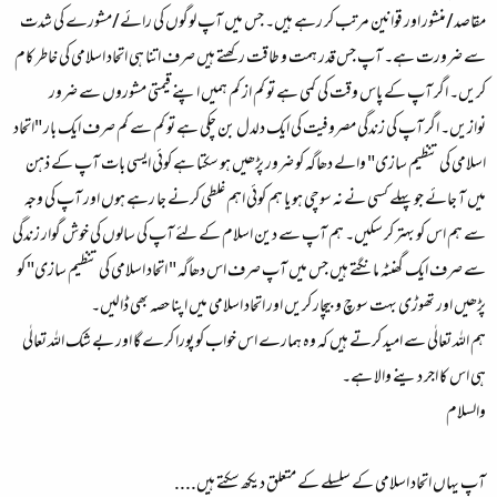
مقاصد/منشور اور قوانین مرتب کر رہے ہیں۔ جس میں آپ لوگوں کی رائے/مشورے کی شدت
سے ضرورت ہے۔ آپ جس قدر ہمت و طاقت رکھتے ہیں صرف اتنا ہی اتحاد اسلامی کی خاطر کام
کریں۔ اگر آپ کے پاس وقت کی کمی ہے تو کم از کم ہمیں اپنے قیمتی مشوروں سے ضرور
نوازیں۔ اگر آپ کی زندگی مصروفیت کی ایک دلدل بن چکی ہے تو کم سے کم صرف ایک بار "اتحاد
اسلامی کی تنظیم سازی" والے دھاگہ کو ضرور پڑھیں ہو سکتا ہے کوئی ایسی بات آپ کے ذہن
میں آ جائے جو پہلے کسی نے نہ سوچی ہو یا ہم کوئی اہم غلطی کرنے جا رہے ہوں اور آپ کی وجہ
سے ہم اس کو بہتر کر سکیں۔ ہم آپ سے دین اسلام کے لئے آپ کی سالوں کی خوش گوار زندگی
سے صرف ایک گھنٹہ مانگتے ہیں جس میں آپ صرف اس دھاگہ " اتحاد اسلامی کی تنظیم سازی" کو
پڑھیں اور تھوڑی بہت سوچ و بیچار کریں اور اتحاد اسلامی میں اپنا حصہ بھی ڈالیں۔
ہم اللہ تعالٰی سے امید کرتے ہیں کہ وہ ہمارے اس خواب کو پورا کرے گا اور بے شک اللہ تعالٰی
ہی اس کا اجر دینے والا ہے۔
والسلام
آپ یہاں اتحاد اسلامی کے سلسلے کے متعلق دیکھ سکتے ہیں....