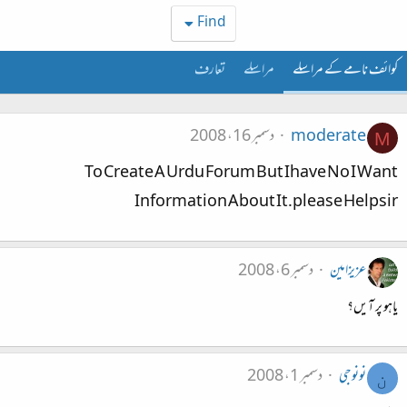
Find
کوائف نامے کے مراسلے
مراسلے
تعارف
moderate
دسمبر 16، 2008
M
To Create A Urdu Forum But Ihave No I Want
Information About It.please Helpsir
عزیزامین
دسمبر 6، 2008
یاہو پر آیں؟
نونوجی
دسمبر 1، 2008
ن