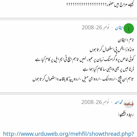
کیسے مزاج ہیں حضور؟؟؟؟؟؟؟؟؟؟؟؟؟؟؟؟؟؟؟
ایقان
نومبر 26، 2008
ا
نام: ایقان
ونڈوز ایکس پی استعمال کرتا ہوں
کوئی خاص پروگرامنگ زبان پر عبور نہیں تاہم ایچ ٹی ایم ایل پر کام کیا ہے
ڈیٹا بیس پر بھی واجبی سا کام کیا ہوا ہے
تاہم ان پییج ، اردو لنک ، اردو ای میل ، اردو پیڈ کا باقاعدہ استعمال کرتا ہوں
محمداحمد
نومبر 26، 2008
ربط دیکھیے!
http://www.urduweb.org/mehfil/showthread.php?