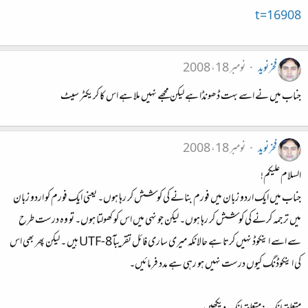
t=16908
فخرنوید
نومبر 18، 2008
جناب میں نے اسے بہت ڈھونڈا ہے لیکن مجھے نہیں ملا ہے اس کا کریکٹر سیٹ
فخرنوید
نومبر 18، 2008
السلام علیکم!
جناب میں ایک اردو زبان میں فورم بنانے کی کوشش کر رہا ہوں۔ یعنی ایک فورم کو اردو زبان
میں ترجمہ کرنے کی کوشش کر رہا ہوں۔ لیکن جو نہی میں اس کو کھولتا ہوں۔ تو وہ درست طرح
سے اسے اینکوڈ نہیں کرتا ہے حالانکہ میری ساری فائل تقریبآ UTF-8 ہیں ۔ لیکن پھر بھی اس
کی اینکوڈنگ کیوں درست نہیں ہو رہی ہے مدد فرمائیں۔