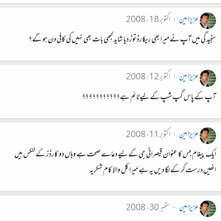
عزیزامین
اکتوبر 18، 2008
سنجید گی میں آپ نے میرا بھی ریکارڈ توڑ دیا شاید کبھی بات بھی نہیں کی کافی دن ہو گے؟
عزیزامین
اکتوبر 12، 2008
آپ کے پاس گپ شپ کے لیے ٹائم ہے؟؟؟؟؟؟؟؟؟؟؟
عزیزامین
اکتوبر 11، 2008
ایک پیغام جس کا عنوان قیصرانی جی کے لیے دعاے صحت ہے وہاں دو کارڈز کے لنکس ہیں
انھیں درست کر کے لگا دیں یہ ہے میرا کل والا کام شکریہ
عزیزامین
ستمبر 30، 2008