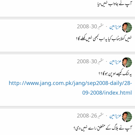
آپ نے جاواب نہیں دیا
عزیزامین
ستمبر 30، 2008
نہیں کہلا جناب کیا یہ اب کبھی نہیں کھلے گا؟
عزیزامین
ستمبر 30، 2008
یہ لنک کیسے اوپن ہو گا؟؟
http://www.jang.com.pk/jang/sep2008-daily/28-
09-2008/index.html
عزیزامین
ستمبر 26، 2008
آپ نے بلاگ کے متعلق راے نہیں دی؟