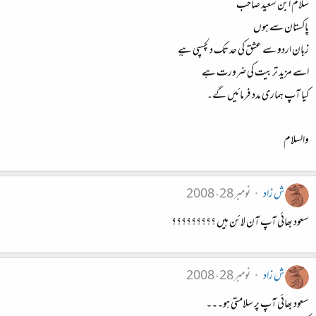
سلام ابن سعید صاحب
پاکستان سے ہوں
زبان اردو سے عشق کی حد تک دلچسپی ہےِِ
اسے مزید تربیت کی ضرورت ہے
کیا آپ ہماری مدد فرمائیں گے۔
والسلام
ش زاد
نومبر 28، 2008
سعود بھائی آپ آن لائن ہیں ؟؟؟؟؟؟؟؟؟
ش زاد
نومبر 28، 2008
سعود بھائی آپ پر سلامتی ہو۔۔۔