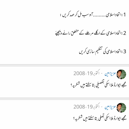
1: اتحاد اسلامی.........آو سب مل کر عہد کریں :
2:اتحاد اسلامی کے اگلے مرحلے کے متعلق رائے دیجیئے
3:اتحاد اسلامی کی تنظیم سازی کریں
عزیزامین
اکتوبر 19، 2008
مجھے ایوارڈ ملا اسکی تٍفصیلی بتا سکتے ہیں شکریہ؟
عزیزامین
اکتوبر 19، 2008
مجھے ایوارڈ ملا اسکی تٍصلی بتا سکتے ہیں شکریہ؟