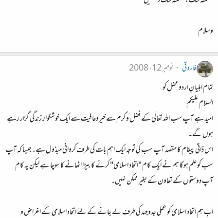
متعلقہ لنک:متعلقہ لنک دیکھیں
وسلام
فاروقی
نومبر 12، 2008
تمام اہلیانِ اردو محفل کو
السلام علیکم
امید ہے آپ سب اللہ تعالٰی کے فضل و کرم سے خیروعافیت سے ایک خوشگوار زندگی گزار رہے
ہوں گے۔
اس ذاتی پیغام کا مقصد آپ سب کی توجہ ایک اہم بات کی طرف کروانی مبذول ہے۔جیسا کہ آپ
سب کو علم ہو گا ہم نے ایک کام "اتحاد اسلامی" کرنے کا بیڑا اٹھانے کا سوچا ہے لیکن یہ کام
آپ دوستوں کے تعاون کے بغیر ممکن نہیں۔
اب ہم اتحاد اسلامی کو عملی جدوجہد کی طرف لے جانے کے لئے اتحاد اسلامی کے اغراض و