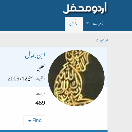
زمرے
اراکین
اراکین
ابن جمال
محفلین
رکنیت
مئی 12، 2009
مراسلے
469
Find