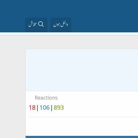
داخل ہوں
تلاش
Reactions
18
106
893