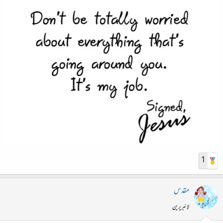
1
مقدس
لائبریرین