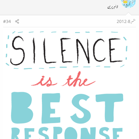
لائبریرین
ستمبر 8، 2012
#34