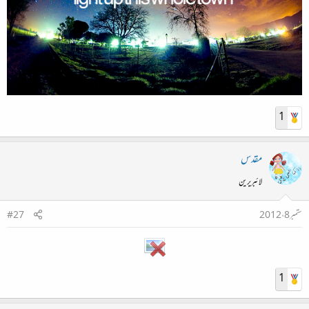
1
مقدس
لائبریرین
ستمبر 8، 2012
#27
1