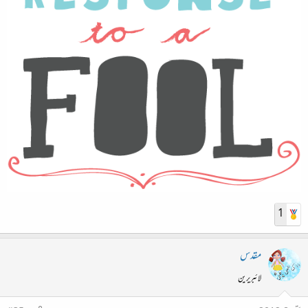
1
مقدس
لائبریرین