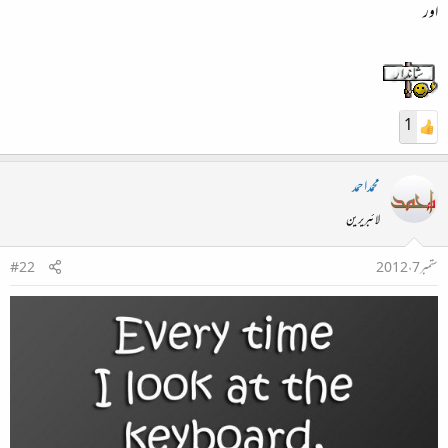
اور
1
محمداحمد
لائبریرین
ستمبر 7، 2012
#22