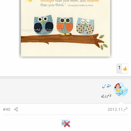
1
مقدس
لائبریرین
ستمبر 11، 2012
#40