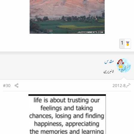
1
مقدس
لائبریرین
ستمبر 8، 2012
#30