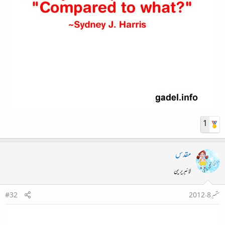
1
مقدس
لائبریرین
ستمبر 8، 2012
#32