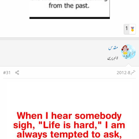
1
مقدس
لائبریرین
ستمبر 8، 2012
#31