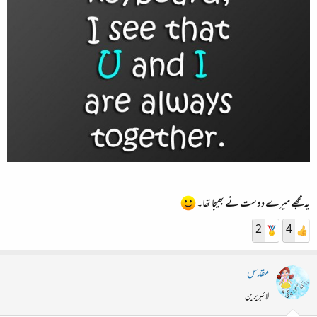
یہ مجھے میرے دوست نے بھیجا تھا۔
2
4
مقدس
لائبریرین