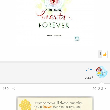
1
مقدس
لائبریرین
ستمبر 8، 2012
#39