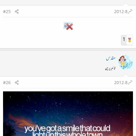
ستمبر 8، 2012
#25
1
مقدس
لائبریرین
ستمبر 8، 2012
#26