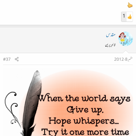
1
مقدس
لائبریرین
ستمبر 8، 2012
#37