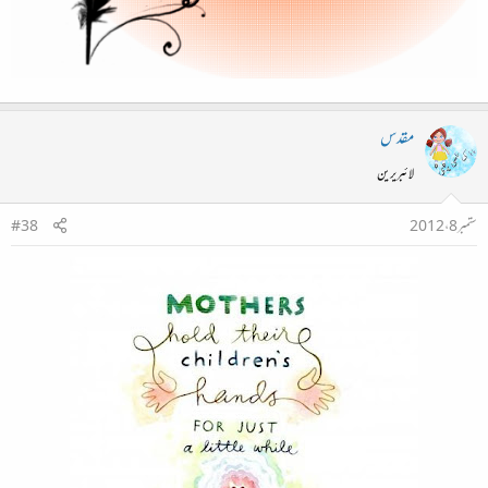
مقدس
لائبریرین
ستمبر 8، 2012
#38