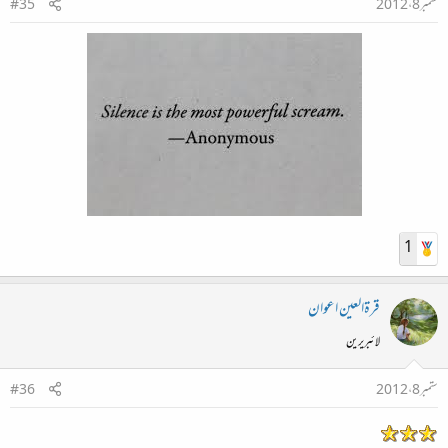
ستمبر 8، 2012
#35
1
قرۃالعین اعوان
لائبریرین
ستمبر 8، 2012
#36