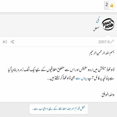
2
مکی
معطل
ستمبر 6، 2007
#2
بسم اللہ الرحمن الرحیم
ڈاونلوڈ سیکشن میں اردو سلیکس اور اس سے متعلق اطلاقیوں کے لیے ایک الگ زمرہ بنادیا گیا
ہے چنانچہ یہ فائل آپ
یہاں سے
بھی ڈاونلوڈ کرسکتے ہیں..
واللہ الموفق
محفل فورم صرف مطالعے کے لیے دستیاب ہے۔