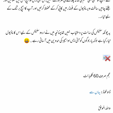
سے آپ کو کسی بھی قسم کی کمانڈ چلانے کی ضرورت نہیں بس آئی ایس او امیج اس میں کھولیں اور
جتنے چاہیں سافٹ ویر ماڈیول کے فولڈر میں کاپی کرکے محفوظ کرلیں اور آپ کا امیج برننگ کے
لیے تیار..
یہ چونکہ سلیکس کی سائٹ پر دستیاب نہیں تھا چنانچہ میں نے اردو سلیکس کے لیے اس کا ماڈیول
تیار کیا ہے تاکہ یار لوگوں کو آئی ایس او امیجز کی تدوین میں آسانی رہے..
حجم صرف 60 کلوبائٹ
ڈاونلوڈ:
یہاں سے
واللہ الموفق