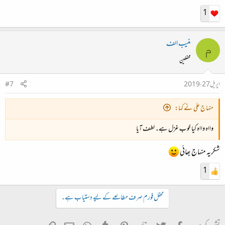
جہاں نے چھوڑ دیا ہے تو کوئی بات نہیں
1
تمہی نے آئنۂ دل مرا بنایا تھا
منیب الف
م
تمہی نے توڑ دیا ہے تو کوئی بات نہیں
محفلین
کسے مجال کہے کوئی مجھ کو دیوانہ
اپریل 27، 2019
#7
اگر یہ تم نے کہا ہے تو کوئی بات نہیں
منہاج علی نے کہا:
وااہ وااہ کیا خوب غزل ہے۔ لطف آیا
شکریہ منہاج بھائی
1
محفل فورم صرف مطالعے کے لیے دستیاب ہے۔