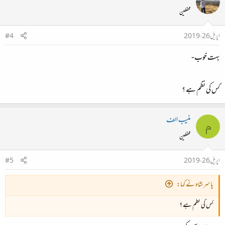
محفلین
اپریل 26، 2019
#4
بہت خوب-
کس کی نظم ہے ؟
منیب الف
م
محفلین
اپریل 26، 2019
#5
یاسر شاہ نے کہا:
کس کی نظم ہے ؟