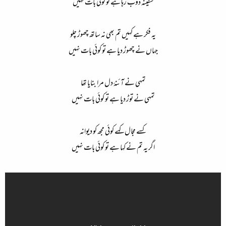
سفینہ ڈوب رہا ہے تو کوئی بات نہیں
یہ فکر ہے کہیں تم بھی نہ ساتھ چھوڑ چلو
جہاں نے چھوڑ دیا ہے تو کوئی بات نہیں
تمہی نے آئنۂ دل مرا بنایا تھا
تمہی نے توڑ دیا ہے تو کوئی بات نہیں
کسے مجال کہے کوئی مجھ کو دیوانہ
اگر یہ تم نے کہا ہے تو کوئی بات نہیں