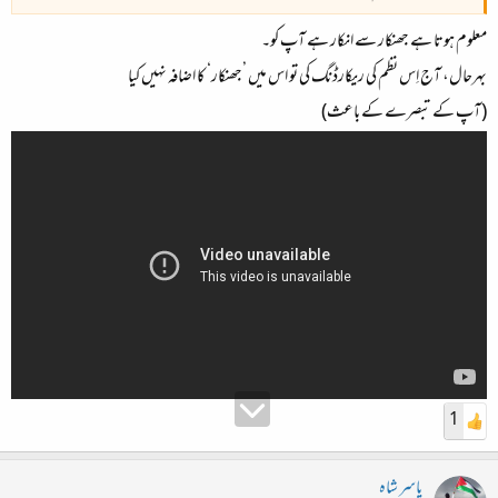
معلوم ہوتا ہے جھنکار سے انکار ہے آپ کو۔
بہرحال، آج اِس نظم کی ریکارڈنگ کی تو اس میں ’جھنکار‘ کا اضافہ نہیں کیا
(آپ کے تبصرے کے باعث)
1
یاسر شاہ