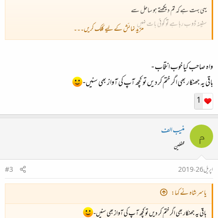
یہی بہت ہے کہ تم دیکھتے ہو ساحل سے
سفینہ ڈوب رہا ہے تو کوئی بات نہیں
مزید نمائش کے لیے کلک کریں۔۔۔
یہ فکر ہے کہیں تم بھی نہ ساتھ چھوڑ چلو
جہاں نے چھوڑ دیا ہے تو کوئی بات نہیں
واہ صاحب کیا خوب انتخاب -
باقی یہ جھنکار بھی اگر ختم کر دیں تو کچھ آپ کی آواز بھی سنیں-
تمہی نے آئنۂ دل مرا بنایا تھا
1
تمہی نے توڑ دیا ہے تو کوئی بات نہیں
منیب الف
کسے مجال کہے کوئی مجھ کو دیوانہ
م
اگر یہ تم نے کہا ہے تو کوئی بات نہیں
محفلین
اپریل 26، 2019
#3
یاسر شاہ نے کہا:
باقی یہ جھنکار بھی اگر ختم کر دیں تو کچھ آپ کی آواز بھی سنیں-