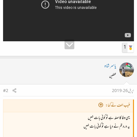
1
یاسر شاہ
محفلین
اپریل 26، 2019
#2
منیب الف نے کہا:
یہی وفا کا صلہ ہے تو کوئی بات نہیں
یہ درد تم نے دیا ہے تو کوئی بات نہیں