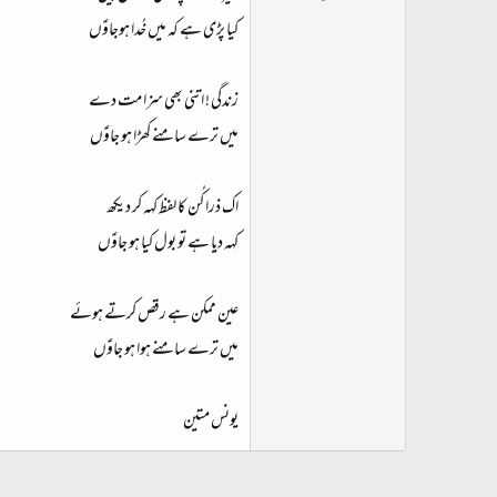
ت
کیا پڑی ہے کہ میں خُدا ہوجاوؑں
د
ا
ء
زندگی ! اتنی بھی سزا مت دے
میں ترے سامنے کھڑا ہو جاوؑں
اک ذرا کُن کا لفظ کہہ کر دیکھ
کہہ دیا ہے تو بول کیا ہو جاوؑں
عین ممکن ہے رقص کرتے ہوئے
میں ترے سامنے ہوا ہو جاوؑں
یونس متین