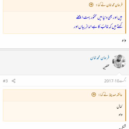
فرحان محمد خان نے کہا:
ہیں اور بھی دنیا میں سخنور بہت اچھّے
کہتے ہیں کہ غالبؔ کا ہے اندازِ بیاں اور
واہ
فرحان محمد خان
محفلین
اگست 10، 2017
#3
عائشہ صدیقہ نے کہا:
کمال
واہ
شکریہ