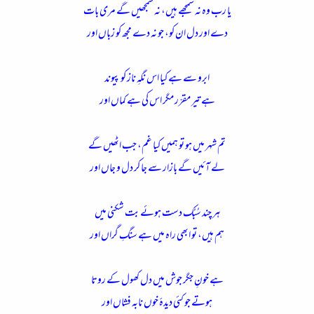
یا رب وہ نہ سمجھے ہیں، نہ سمجھیں گے مری بات
ء
دے اور دل ان کو، جو نہ دے مجھ کو زباں اور
ابرو سے ہے کیا اس نگہِ ناز کو پیوند
ہے تیر مقرّر مگر اس کی ہے کماں اور
تم شہر میں ہو تو ہمیں کیا غم، جب اٹھیں گے
لے آئیں گے بازار سے جا کر دل و جاں اور
ہر چند سُبُک دست ہوئے بت شکنی میں
ہم ہیں، تو ابھی راہ میں ہے سنگِ گراں اور
ہے خونِ جگر جوش میں دل کھول کے روتا
ہوتے جو کئی دیدۂ خوں نابہ فشاں اور