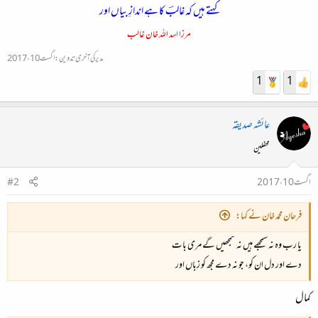
کہتے ہیں کہ غالبؔ کا ہے اندازِ بیاں اور
مرزا اسد اللہ خان غالب
مدیر کی آخری تدوین:
اگست 10، 2017
1
1
عائشہ صدیقہ
محفلین
اگست 10، 2017
#2
فرحان محمد خان نے کہا:
یا رب وہ نہ سمجھے ہیں نہ سمجھیں گے مری بات
دے اور دل ان کو، جو نہ دے مجھ کو زباں اور
کمال