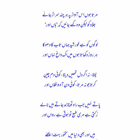
مرتا ہوں اس آواز پہ ہر چند سر اڑ جائے
جلاّد کو لیکن وہ کہے جائیں کہ 'ہاں اور'
لوگوں کو ہے خورشیدِ جہاں تاب کا دھوکا
ہر روز دکھاتا ہوں میں اک داغِ نہاں اور
لیتا، نہ اگر دل تمھیں دیتا، کوئی دم چین
کرتا جو نہ مرتا، کوئی دن آہ و فغاں اور
پاتے نہیں جب راہ تو چڑھ جاتے ہیں نالے
رُکتی ہے مری طبع تو ہوتی ہے رواں اور
ہیں اور بھی دنیا میں سخنور بہت اچھّے