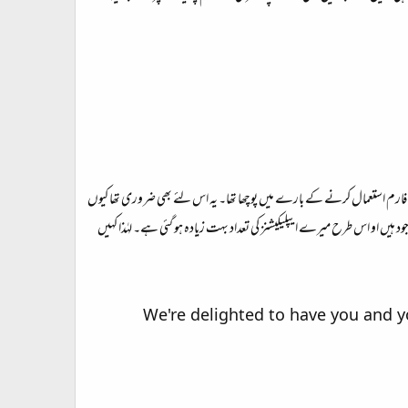
ارم استعمال کرنے کے بارے میں پوچھا تھا۔ یہ اس لئے بھی ضروری تھا کیوں
 او اس طرح میرے ایپلیکیشنز کی تعداد بہت زیادہ ہو گئی ہے۔ لہٰذا کہیں
We're delighted to have you and yo