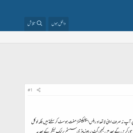
داخل ہوں
تلاش
#1
 نہ صرف اپنی لا تعداد ریلس ایپلیکیشنز مفت ہوسٹ کر سکتے ہیں بلکہ لوکل
ن ہی کریں گے بعد میں کبھی گِٹ ریپوزیٹری سسٹم پر ایک لیکچر کے بعد یہ