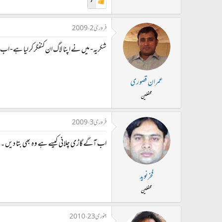
7
فروری 2، 2009
شکریہ- میں نے اپنا لاگ ان کنفگر کر لیا ہے- اب 
عمران قصوری
محفلین
فروری 3، 2009
اب آگے گاڑی چلانی کیسے ہے وہ بھی بتا دیں ۔
فخرنوید
محفلین
جنوری 23، 2010