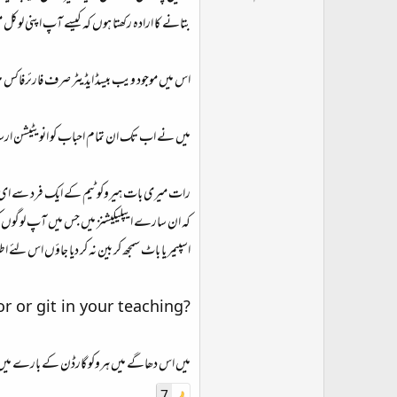
ت
بتانے کا ارادہ رکھتا ہوں کہ کیسے آپ اپنی لوکل م
د
ا
ء
اس میں موجود ویب بیسڈ ایڈیٹر صرف فارئرفاکس میں صحیح کام کرتا ہے۔ ا
میں نے اب تک ان تمام احباب کو انویٹیشن ارس
رات میری بات ہیروکو ٹیم کے ایک فرد سے ای م
کہ ان سارے ایپلیکیشنز میں جس میں آپ لوگوں ک
اسپیمر یا باٹ سمجھ کر بین نہ کر دیا جاؤں اس لئے 
r or git in your teaching?
میں اس دھاگے میں ہروکو گارڈن کے بارے میں مز