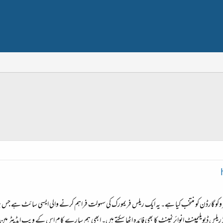
 گارڈن کو منتخب کیا ہے۔ یہ ایک ریلس فریمورک کی سہولت فراہم کرنے والی ایسی سائٹ ہے جس پر آپ
 ریلس ڈیویلپمینٹ انوائرنمینٹ کا بھی فائدہ اٹھا سکتے ہیں۔ ابھی ہم سارے کام اس کے ویب ایڈیٹر می