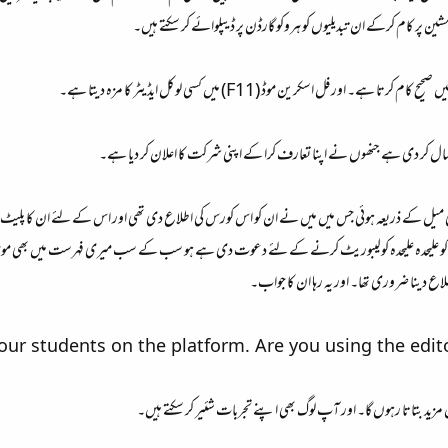
شین پر کام کرکے ان تبدیلیوں کو ہروکو گارڈن پر ڈیپلوائے کر سکتے ہیں۔
ور فل اسکرین موڈ (F11) میں کسی لوکل ایڈیٹر کا مزہ دیتا ہے۔
ال کر دی ہے جنھوں نے اپنا تعارف کرا کے اپنی شرکت کا اعلان کر دیا ہے۔
یل کے ذریعہ ہوئی جس میں میں نے ان کو اس کورس کی اطلاع دی تھی اور اس کے لئے ان کا پلیٹ ف
و علیحدہ علیحدہ کولیبوریٹ کرنے کے لئے دعوت دی ہے ہو سب کے سب میری فہرست میں بھی موجود ہیں
اطلاع دینا ضروری تھا۔ اور یہ رہا ان کا جواب۔
ur students on the platform. Are you using the edito
ید بتاتا رہوں گا۔ اور آپ لوگ بھی اپنے تجربات شئیر کر سکتے ہیں۔