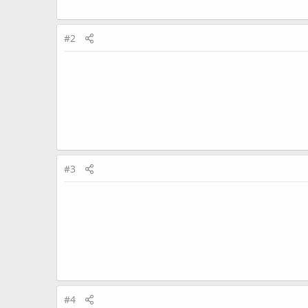
#2
#3
#4