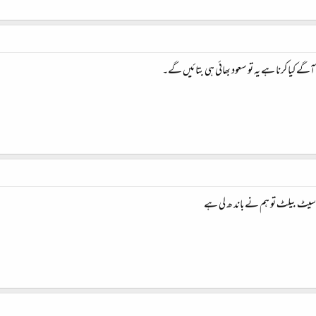
آگے کیا کرنا ہے یہ تو سعود بھائی ہی بتائیں گے۔
 سیٹ بیلٹ تو ہم نے باند ھ لی ہے