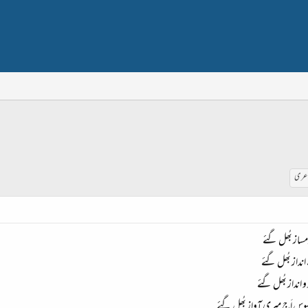
اعری
مساز بُھل گئے
نداز بُھل گئے
و انداز بُھل گئے
 اَج میری آواز بُھل گئے