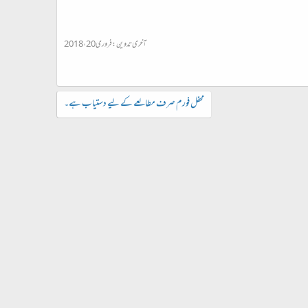
آخری تدوین:
فروری 20، 2018
محفل فورم صرف مطالعے کے لیے دستیاب ہے۔