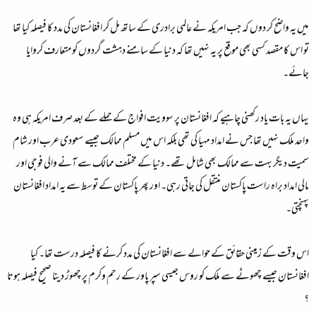
ميں يہ واضح کر دوں کہ جب امريکہ نے عالمی برادری کے ساتھ مل کر افغانستان کی مدد کا فيصلہ کيا تھا
تو اس کا مقصد کسی بھی موقع پر يہ نہيں تھا کہ دنيا کے سامنے دہشت گردوں کو متعارف کروايا
جائے۔
يہاں يہ بات ياد رکھنی چاہيے کہ افغانستان پر سوويت افواج کے حملے کے بعد صرف امريکہ ہی وہ
واحد ملک نہيں تھا جس نے امداد مہيا کی تھی بلکہ اس ميں مسلم ممالک جيسے سعودی عرب اور شام
سميت ديگر بہت سے ممالک بھی شامل تھے۔ دنيا کے مختلف ممالک سے آنے والی فوجی اور
مالی امداد براہ راست پاکستان منتقل کی جاتی رہی۔ اور پھر پاکستان کے توسط سے يہ امداد افغانستان
پہنچتی۔
اس وقت کے زمينی حقائق کے حوالے سے افغانستان کی مدد کرنے کا فيصلہ درست تھا۔ کيا
افغانستان جيسے چھوٹے سے ملک کو روس جيسی سپر پاور کے رحم وکرم پر چھوڑ دينا صحيح فيصلہ ہوتا
؟