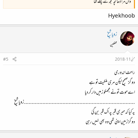
واں مرا ڈھانچہ تجھ سے پہلے تھا
Hye khoob
زویا شیخ
محفلین
مئی 11، 2018
#5
راحت اندوری
دو گز صحیح لیکن مری ملکیت تو ہے
اے موت تونے مجھکو زمیں دار کر دیا
........................................................................زویا شیخ
یہ کیا کہ میری قبر پہ اک قبر بن گئ
دو گز زمین اپنی تھی وہ بھی نہیں رہی