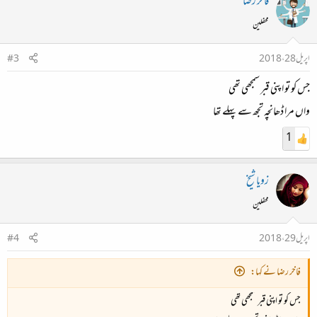
فاخر رضا
محفلین
اپریل 28، 2018
#3
جس کو تو اپنی قبر سمجھی تھی
واں مرا ڈھانچہ تجھ سے پہلے تھا
1
زویا شیخ
محفلین
اپریل 29، 2018
#4
فاخر رضا نے کہا:
جس کو تو اپنی قبر سمجھی تھی