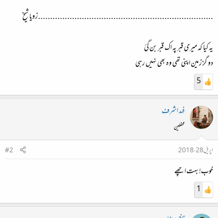
........................................................................زویا شیخ
یہ کیا کہ میری قبر پہ اک قبر بن گئ
دو گز زمین اپنی تھی وہ بھی نہیں رہی
5
فہد اشرف
محفلین
اپریل 28، 2018
#2
خوب! بہت اچھے
1