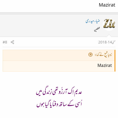
Mazirat
ضیاء حیدری
محفلین
مئی 14، 2018
#8
زویا شیخ نے کہا:
Mazirat
عدیم اِک آرزُو تھی زِندگی میں
اُسی کے ساتھ دفنایا گیا ہوں