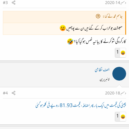
دسمبر 14، 2020
#3
جاسم محمد نے کہا:
معیشت جو خراب کر کے گئے ہیں ان سے پوچھیں
کارکردگی شو کرنے کا بیانیہ ٹھس ہوگیا کیا؟
1
الف نظامی
لائبریرین
دسمبر 18، 2020
#4
چینی کی قیمت میں ایک بار پھر اضافہ، قیمت 81.93 روپے فی کلو ہو گئی
1