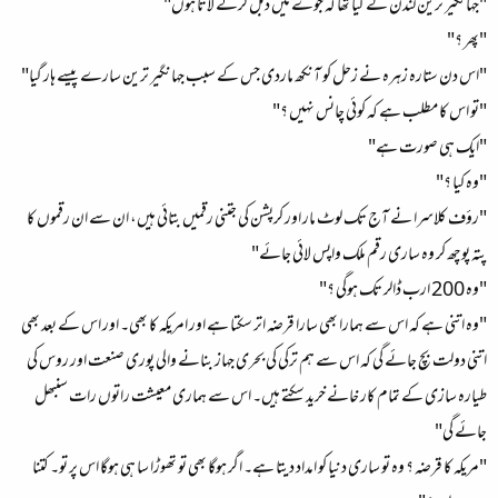
"جہانگیر ترین لندن لے گیا تھا کہ جوے میں ڈبل کرکے لاتا ہوں"
"پھر ؟"
"اس دن ستارہ زہرہ نے زحل کو آنکھ ماردی جس کے سبب جہانگیر ترین سارے پیسے ہار گیا"
"تو اس کا مطلب ہے کہ کوئی چانس نہیں ؟"
"ایک ہی صورت ہے"
"وہ کیا ؟"
"رؤف کلاسرا نے آج تک لوٹ مار اور کرپشن کی جتنی رقمیں بتائی ہیں، ان سے ان رقموں کا
پتہ پوچھ کر وہ ساری رقم ملک واپس لائی جائے"
"وہ 200 ارب ڈالر تک ہوگی ؟"
"وہ اتنی ہے کہ اس سے ہمارا بھی سارا قرضہ اتر سکتا ہے اور امریکہ کا بھی۔ اور اس کے بعد بھی
اتنی دولت بچ جائے گی کہ اس سے ہم ترکی کی بحری جہاز بنانے والی پوری صنعت اور روس کی
طیارہ سازی کے تمام کار خانے خرید سکتے ہیں۔ اس سے ہماری معیشت راتوں رات سنبھل
جائے گی"
"مریکہ کا قرضہ ؟ وہ تو ساری دنیا کو امداد دیتا ہے۔ اگر ہوگا بھی تو تھوڑا سا ہی ہوگا اس پر تو۔ کتنا