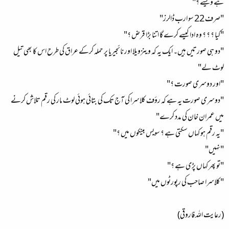
ہے ویسے ؟"
"صرف 22 سو ارب ڈالرز"
"کیا ؟ ؟ ؟ وہ ادا کیسے کرے گا اتنا بڑا قرض ؟"
"دو ہی صورتیں ہیں۔ ایک یہ کہ وینزویلا اور نائجیریا پر حملہ کرکے عراق کی طرح اس کا بھی تیل
لوٹ لے"
"اور دوسری صورت ؟"
"دوسری صورت یہ ہے کہ رؤف کلاسرا کی آج تک کی بتائی ہوئی لوٹ مار کی رقم تلاش کرنے
میں عمران خان کی مدد کرے"
"یہ رقم ہو کہاں سکتی ہے ؟ سویس بینکوں میں ؟"
"نہیں"
"تو پھر کہاں پڑی ہے ؟"
"کلاسرا صاحب کی رپورٹوں میں"
(رعایت اللہ فاروقی)