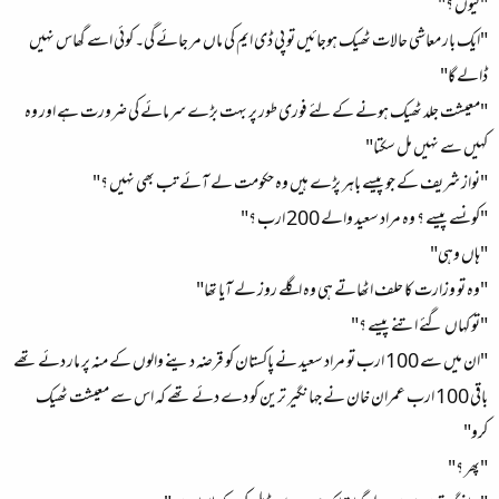
"کیوں ؟"
"ایک بار معاشی حالات ٹھیک ہوجائیں تو پی ڈی ایم کی ماں مر جائے گی۔ کوئی اسے گھاس نہیں
ڈالے گا"
"معیشت جلد ٹھیک ہونے کے لئے فوری طور پر بہت بڑے سرمائے کی ضرورت ہے اور وہ
کہیں سے نہیں مل سکتا"
"نواز شریف کے جو پیسے باہر پڑے ہیں وہ حکومت لے آئے تب بھی نہیں ؟"
"کونسے پیسے ؟ وہ مراد سعید والے 200 ارب ؟"
"ہاں وہی"
"وہ تو وزارت کا حلف اٹھاتے ہی وہ اگلے روز لے آیا تھا"
"تو کہاں گئے اتنے پیسے ؟"
"ان میں سے 100 ارب تو مراد سعید نے پاکستان کو قرضہ دینے والوں کے منہ پر مار دئے تھے
باقی 100 ارب عمران خان نے جہانگیر ترین کو دے دئے تھے کہ اس سے معیشت ٹھیک
کرو"
"پھر ؟"