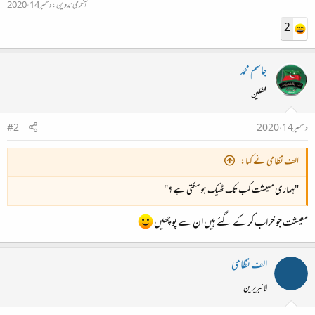
آخری تدوین:
دسمبر 14، 2020
2
جاسم محمد
محفلین
دسمبر 14، 2020
#2
الف نظامی نے کہا:
"ہماری معیشت کب تک ٹھیک ہوسکتی ہے ؟"
معیشت جو خراب کر کے گئے ہیں ان سے پوچھیں
الف نظامی
لائبریرین