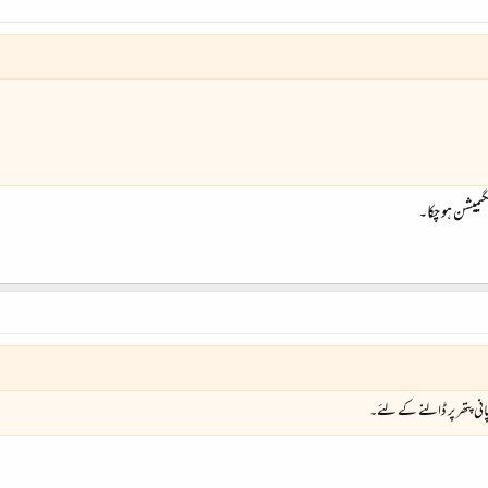
لگیمیشن ہو چکا۔
پانی پتھر پر ڈالنے کے لئے۔