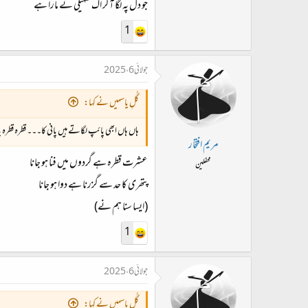
جو دل پہ لگا آ کر اک سہیلی نے مارا ہے
1
جولائی 6، 2025
گُلِ یاسمیں نے کہا:
ہاں ہاں ابھی پائپ لگاتے ہیں پانی کا۔۔۔ قطرہ قطرہ 
مریم افتخار
عشرت قطرہ ہے گردوں میں فنا ہو جانا
محفلین
پتھری کا حد سے گزرنا ہے دوا ہو جانا
(ایسا سنا ہم نے)
1
جولائی 6، 2025
گُلِ یاسمیں نے کہا: