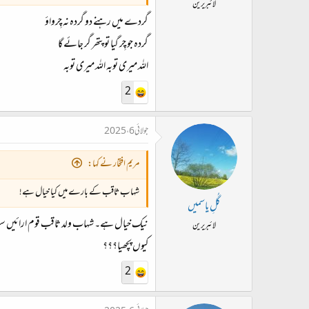
لائبریرین
گردے میں رہنے دو گردہ نہ چِرواؤ
گردہ جو چِر گیا تو پتھر گر جائے گا
اللہ میری توبہ اللہ میری توبہ
2
جولائی 6، 2025
مریم افتخار نے کہا:
شہاب ثاقب کے بارے میں کیا خیال ہے!
گُلِ یاسمیں
نیک خیال ہے۔ شہاب ولد ثاقب قوم ارائیں سک
لائبریرین
کیوں پچھیا؟؟؟
2