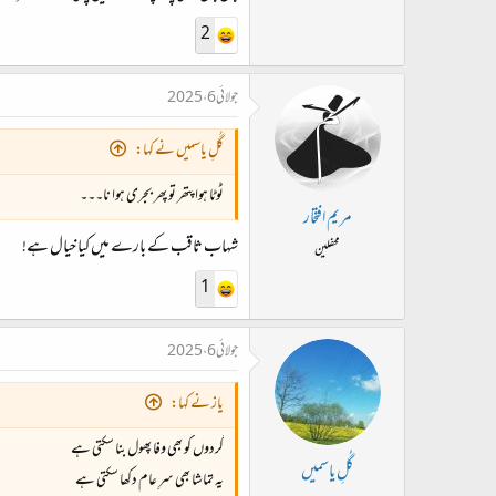
2
جولائی 6، 2025
گُلِ یاسمیں نے کہا:
ٹوٹا ہوا پتھر تو پھر بجری ہوا نا۔۔۔
مریم افتخار
شہاب ثاقب کے بارے میں کیا خیال ہے!
محفلین
1
جولائی 6، 2025
یاز نے کہا:
گردوں کو بھی وفا پھول بنا سکتی ہے
گُلِ یاسمیں
یہ تماشا بھی سرِ عام دکھا سکتی ہے