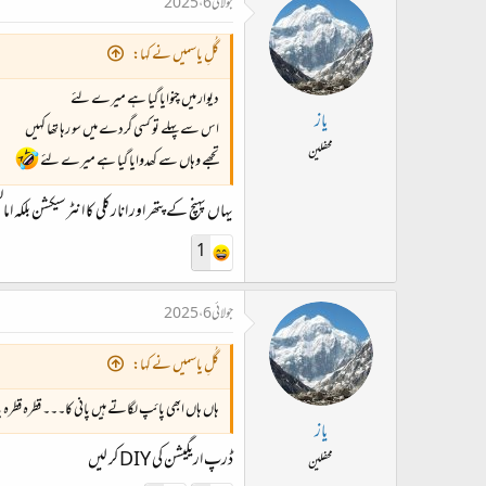
جولائی 6، 2025
گُلِ یاسمیں نے کہا:
دیوار میں چنوایا گیا ہے میرے لئے
یاز
اس سے پہلے تو کسی گردے میں سو رہا تھا کہیں
محفلین
تجھے وہاں سے کھدوایا گیا ہے میرے لئے
یہاں پہنچ کے پتھر اور انارکلی کا انٹرسیکشن بلکہ اما
1
جولائی 6، 2025
گُلِ یاسمیں نے کہا:
ہاں ہاں ابھی پائپ لگاتے ہیں پانی کا۔۔۔ قطرہ قطرہ 
یاز
ڈرپ اریگیشن کی DIY کر لیں
محفلین