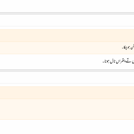
یشن ہو چکا۔
لی تے پتھراں نال ہونا۔