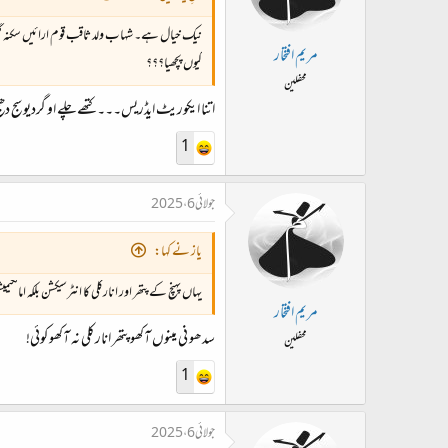
نیک خیال ہے۔ شہاب ولد ثاقب قوم ارائیں سکنہ 
مریم افتخار
کیوں پچھیا؟؟؟
محفلین
اتنا ایکوریٹ ایڈریس۔۔۔کتھے چلے او گردیو سج د
1
جولائی 6، 2025
یاز نے کہا:
یہاں پہنچ کے پتھر اور انارکلی کا انٹرسیکشن بلکہ امالگیم
مریم افتخار
سدھو نی مینوں آکھو پتھر انارکلی نہ آکھو کوئی!
محفلین
1
جولائی 6، 2025