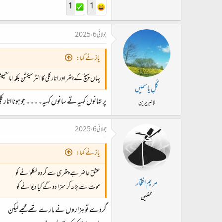
1
1
جولائی 6، 2025
یاز نے کہا:
یہاں پہنچ کے پتھر اور انارکلی کا انٹرسیکشن بلکہ امالگیم
گُلِ یاسمیں
پر تہانوں کہیہ تے سانوں کہیہ۔ ۔۔۔ جو ہونا انارک
لائبریرین
جولائی 6، 2025
یاز نے کہا:
عشق حاضر ہے پتھری سے گردہ نکلوانے کو
مریم افتخار
موت سے بڑھ کر سزا دو گے کیا دیوانے کو
محفلین
گردے تو ہزاروں نے مارے تھے مجھے لیکن