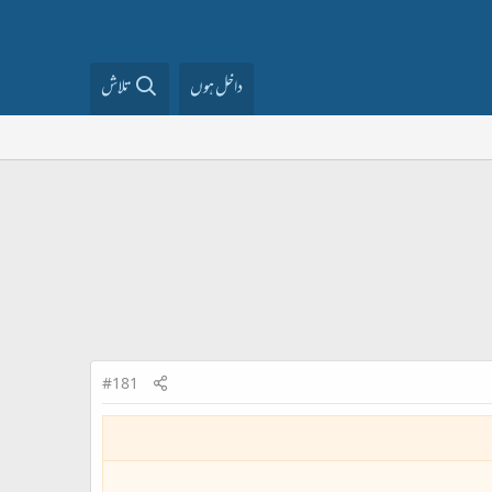
داخل ہوں
تلاش
#181