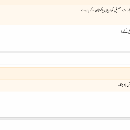
گجرات تحصیل کھاریاں پاکستان کے بارے۔
ھج کے!
یشن ہو چکا۔