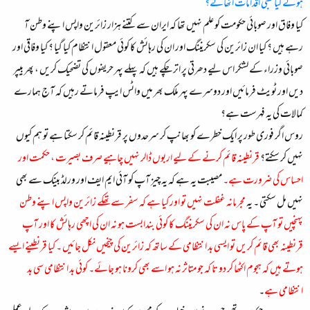
ہوئے کیا طبی اقدامات اٹھائے؟
کیا وفاق اور صوبائی حکومت کو علم نہیں تھا کہ ایران سے کتنے ہزار زائرین واپس اپنے وطن آ
رہے ہیں ؟ کیا ان زائرین کی سکریننگ اور ان کی رہائش کا کوئی معقول انتظام کیا گیا ؟ کیا وفاقی اور
صوبائی وزراء کے لشکر اس لیے دھرتی پر اتر چکے ہیں کہ پہلے پہر حریفوں کی تضحیک کریں ، پھر بیپر
دیں اور ٹویٹ فرمائیں اور دوسرے پہر ملک بھر میں واٹس ایپ فرماتے رہیں کہ آج ہمارے
کمالات کی یہ فہرست ہے؟
روس اگر فوری طور پر ایک خطرے کو بھانپ کر سرحدوں پر قرنطینہ قائم کر سکتا ہے تو ہم کیوں
نہیں کر سکتے؟
قرنطینہ قائم کرنے کے لیے اربوں ڈالر نہیں چاہیے صرف بصیرت ، حکمت اور
احساس کی ضرورت ہے۔
مصیبت یہ ہے کہ یہ چیز آپ کو آئی ایم ایف اور ورلڈ بینک سے بھی
نہیں مل سکتی ۔ ی
ہ مجرمانہ غفلت نہیں تو اور کیا ہے کہ سفر سے تھکے زائرین واپس اپنے وطن
پہنچیں تو آپ کے پاس نہ ان کی سکریننگ کا کوئی بندابست ہو نہ ان کی اچھی رہائش کا اور آپ
قرنطینہ بھی قائم کریں تو ایسی بد انتظامی کے ساتھ کہ زائرین کی چیخیں نکل جائیں ۔ کیا قرنطینے ایسے
ہوتے ہیں کہ ہجوم اکٹھا کر دو تا کہ جو متاثر نہ ہو اسے بھی کرونا ہو جائے۔ کوئی بد انتظامی سی بد
انتظامی ہے
۔