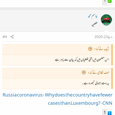
1
جاسم محمد
محفلین
مارچ 23، 2020
#4
زیک نے کہا:
اس مضمون میں اتنی غلطیاں ہیں کہ بیان سے باہر ہے
الف نظامی نے کہا:
یہ بہت اجمالی تبصرہ ہے۔
Russia coronavirus: Why does the country have fewer
cases than Luxembourg? - CNN
1