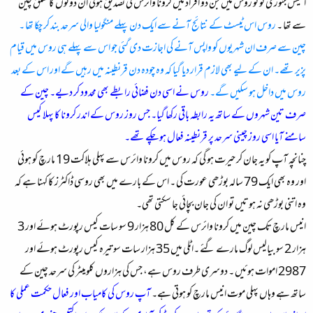
اکتیس جنوری کو کو روس میں جن دو افراد میں کرونا وائرس کی تصدیق ہوئی ان دونوں کا تعلق چین
سے تھا ۔
روس اس ٹیسٹ کے نتائج آنے سے ایک دن پہلے منگولیا والی سرحد بند کر چکا تھا ۔
چین سے صرف ان شہریوں کو واپس آنے کی اجازت دی گئی جو اس سے پہلے ہی روس میں قیام
پزیر تھے۔ ان کے لیے بھی لازم قرار دیا گیا کہ وہ چودہ دن قرنطینہ میں رہیں گے اور اس کے بعد
روس میں داخل ہو سکیں گے۔
روس نے اسی دن فضائی رابطے بھی محدود کر دیے۔ چین کے
صرف تین شہروں کے ساتھ یہ رابطہ باقی رکھا گیا۔ جس روز روس کے اندر کرونا کا پہلا کیس
سامنے آیا اسی روز چینی سرحد پر قرنطینہ فعال ہو چکے تھے۔
چنانچہ آپ کو یہ جان کر حیرت ہو گی کہ روس میں کرونا وائرس سے پہلی ہلاکت 19 مارچ کو ہوئی
اور وہ بھی ایک 79 سالہ بوڑھی عورت کی ۔ اس کے بارے میں بھی روسی ڈاکٹرز کا کہنا ہے کہ
وہ اتنی بوڑھی نہ ہوتیں تو ان کی جان بچائی جا سکتی تھی۔
انیس مارچ تک چین میں کرونا وائرس کے کل 80 ہزار 9 سو سات کیس رپورٹ ہوئے اور 3
ہزار 2 سو بیالیس لوگ مارے گئے ۔اٹلی میں 35 ہزار سات سو تیرہ کیس رپورٹ ہوئے اور
2987 اموات ہوئیں ۔ دوسری طرف روس ہے، جس کی ہزاروں کلومیٹر کی سرحد چین کے
ساتھ ہے وہاں پہلی موت انیس مارچ کو ہوتی ہے۔
آپ روس کی کامیاب اور فعال حکمت عملی کا