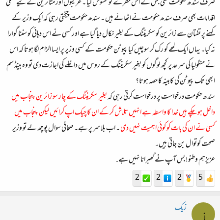
صر ف سندھ حکومت تھی جس نے اس خطرے کو محسوس کیا ۔ غریبوں اور متاثرین کے لیے عملی
اقدامات بھی صرف سندھ حکومت نے اٹھائے ہیں ۔ سندھ حکومت چیختی رہی کہ ایک وزیر کے
کہنے پر تفتان سے زائرین کو سکریننگ کے بغیر نکال دیا گیا ہے اور کسی نے اس دہائی کو سننا گوارا
نہ کیا۔ یہاں ایک لمحے کو رک کر سوچیں کیا پیوٹن حکومت کے کسی وزیر پر ایسا الزام لگا ہوتا کہ اس
نے منگولیا کی سرحد پر کچھ لوگوں کو بغیر سکریننگ کے روس میں داخلے کی اجازت دی تو وہ ہینڈ سم
ابھی تک پیوٹن کی کابینہ کا حصہ ہوتا؟
سندھ حکومت درخواست پر درخواست کرتی رہی کہ
بغیر سکریننگ کے چار سو زائرین پنجاب میں
داخل ہو چکے ہیں خدا کا واسطہ ہے انہیں تلاش کر کے ان کا چیک اپ کرائیں لیکن پنجاب میں
کسی نے ان کی بات کو کوئی اہمیت نہیں دی
۔ اب بلا سر پر ہے۔ صحافی سوال پوچھ لے تو وزیر
صحت کوتوال بن جاتی ہیں۔
عزیزہم وطنو ! بس آپ نے گھبرانا نہیں ہے.
2
2
2
5
زیک
ز