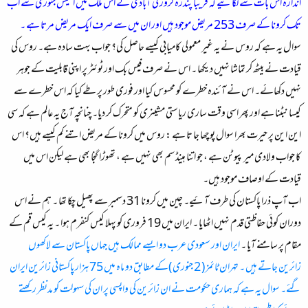
اندازہ اس بات سے لگائیے کہ قریبا پندرہ کروڑ کی آبادی کے اس ملک میں اکتیس جنوری سے اب
تک کرونا کے صرف 253 مریض موجود ہیں اور ان میں سے صرف ایک مریض مرتا ہے ۔
سوال یہ ہے کہ روس نے یہ غیر معمولی کامیابی کیسے حاصل کی؟ جواب بہت سادہ ہے۔ روس کی
قیادت نے بیٹھ کر تماشا نہیں دیکھا ۔ اس نے صرف فیس بک اور ٹوئٹر پر اپنی قابلیت کے جوہر
نہیں دکھائے۔ اس نے آئندہ خطرے کو محسوس کیا اور فوری طور پر طے کیا کہ اس خطرے سے
کیسا نبٹنا ہے اور پھر اسی وقت ساری ریاستی مشینری کو متحرک کر دیا۔ چنانچہ آج یہ عالم ہے کہ سی
این این پر حیرت بھرا سوال پوچھا جا تا ہے : روس میں کرونا کے مریض اتنے کم کیسے ہیں؟ اس
کا جواب ولادی میر پیوٹن ہے ، جو اتنا ہینڈ سم بھی نہیں ہے ، تھوڑا گنجا بھی ہے لیکن اس میں
قیادت کے اوصاف موجود ہیں۔
اب آپ ذرا پاکستان کی طرف آئیے۔ چین میں کرونا 31 دسمبر سے پھیل چکا تھا ۔ ہم نے اس
دوران کوئی حفاظتی قدم نہیں اٹھایا ۔ ایران میں 19 فروری کو پہلا کیس کنفرم ہوا ۔ یہ کیس قم کے
مقام پر سامنے آیا ۔
ایران اور سعودی عرب دو ایسے ممالک ہیں جہاں پاکستان سے لاکھوں
زائرین جاتے ہیں ۔ تہران ٹائمز ( 2 جنوری )کے مطابق دو ماہ میں 75 ہزار پاکستانی زائرین ایران
گئے۔ سوال یہ ہے کہ ہماری حکومت نے ان زائرین کی واپسی پر ان کی سہولت کو مدنظر رکھتے