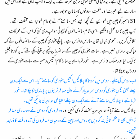
کلومیٹر پر پھیلی ہے۔ یہ دنیا کی چھٹی طویل ترین سرحد ہے۔ یہ ایک دلچسپ کہانی ہے اور اس میں
ہمارے لیے عبرت اور حکمت ، دونوں کا سامان موجود ہے۔
31 دسمبر کو چین میں نمونیے کے کچھ ایسے کیس سامنے آئے جو عام نمونیا سے مختلف تھے۔
آپ چین کا رد عمل دیکھیے ، اسی شام سائنسدانوں کو ڈیوٹی سونپ دی گئی کہ اس کے محرکات
تلاش کریں ۔ عمومی خیال تھا یہ سارس وائرس ہے۔ پانچ جنوری کو چین کے سائنسدانوں نے کہہ
دیا کہ یہ سارس نہیں ہے۔ سات جنوری کو چین کے سائنسدان نتیجے پر پہنچ چکے تھے کہ یہ کورنا فیملی
کا ایک نیا اور مہلک وائرس ہے۔ غور فرمائیے یہ سارا کام اکتیس دسمبر سے سات جنوری کے
دوران ہو چکا تھا ۔
اب روس کی سنیے۔ روس میں کرونا کا پہلا کیس ا کتیس جنوری کو سامنے آیا ۔ اس سے ایک دن
پہلے یعنی تیس جنوری کو روس سرحد پار کرنے والی مسافر ٹرینوں پر پابندی لگا چکا تھا ۔ غور
فرمائیے : پہلا کیس سامنے آنے سے ایک دن پہلے احتیاطی تدابیر لی جا چکی تھیں ۔
پہلا کیس سامنے آیا تو تدابیر مزید سخت کر دی گئیں اور
دو فروری کو روس نے وہ ساری مسافر
ٹرینیں بھی تا حکم ثانی بند کر دیں جو روس اور چین کے درمیان مسافروں کی آمدورفت کا ذریعہ
تھیں۔