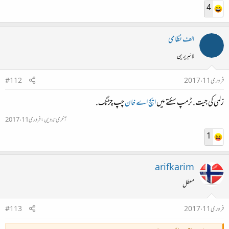
4
الف نظامی
لائبریرین
فروری 11، 2017
#112
زلمی کی جیت. ٹرمپ سکتے میں
ایچ اے خان
چپ چڑنگ.
آخری تدوین:
فروری 11، 2017
1
arifkarim
معطل
فروری 11، 2017
#113