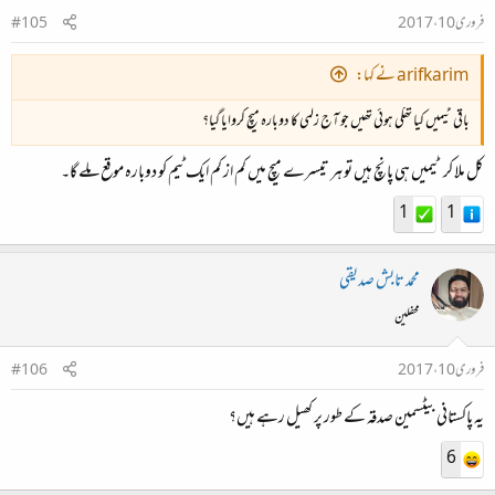
فروری 10، 2017
#105
arifkarim نے کہا:
باقی ٹیمیں کیا تھکی ہوئی تھیں جو آج زلمی کا دوبارہ میچ کروایا گیا؟
کل ملا کر ٹیمیں ہی پانچ ہیں تو ہر تیسرے میچ میں کم از کم ایک ٹیم کو دوبارہ موقع ملے گا۔
1
1
محمد تابش صدیقی
محفلین
فروری 10، 2017
#106
یہ پاکستانی بیٹسمین صدقہ کے طور پر کھیل رہے ہیں؟
6