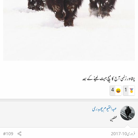
پشاور زلمی آج کا میچ جیت لینے کے بعد
4
1
عبدالقیوم چوہدری
محفلین
فروری 10، 2017
#109