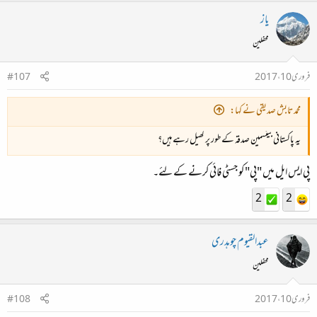
یاز
محفلین
فروری 10، 2017
#107
محمد تابش صدیقی نے کہا:
یہ پاکستانی بیٹسمین صدقہ کے طور پر کھیل رہے ہیں؟
پی ایس ایل میں "پی" کو جسٹی فائی کرنے کے لئے۔
2
2
عبدالقیوم چوہدری
محفلین
فروری 10، 2017
#108