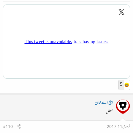
5
ایچ اے خان
معطل
فروری 11، 2017
#110