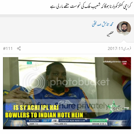
کراچی کنگز کو ہارنا ہوگا کہ شعیب ملک کی نحوست متھے مار لی ہے
محمد تابش صدیقی
محفلین
فروری 11، 2017
#111