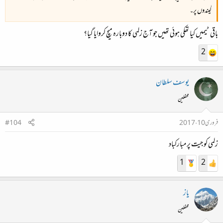
گیندوں پر۔
باقی ٹیمیں کیا تھکی ہوئی تھیں جو آج زلمی کا دوبارہ میچ کروایا گیا؟
2
یوسف سلطان
محفلین
فروری 10، 2017
#104
زلمى كو جيت پر مباركباد
1
2
یاز
محفلین