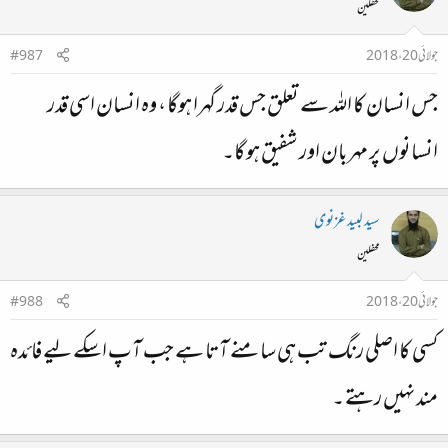
محفلین
جولائی 20، 2018
#987
جس انسان کا اللہ سے تعلق جس قدر گہرا ہوگا ، وہ انسان اسی قدر
انسانوں پر مہربان اور شفیق ہو گا۔
سید لبید غزنوی
محفلین
جولائی 20، 2018
#988
کسی کا اصلی رنگ تب ہی سامنے آتا ہے جب آپ اسکے لیے فائدہ
مند نہیں رہتے ۔