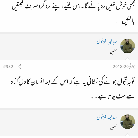
کبھی خوش نہیں رہ پائے گا۔اس لئیے اپنے ارد گرد صرف محبتیں
بانٹیں۔۔
سید لبید غزنوی
محفلین
جولائی 20، 2018
#982
توبہ قبول ہونے کی نشانی یہ ہے کہ اس کے بعد انسان کا دل گناہ
سے ہٹ جاتا ہے۔۔
سید لبید غزنوی
محفلین