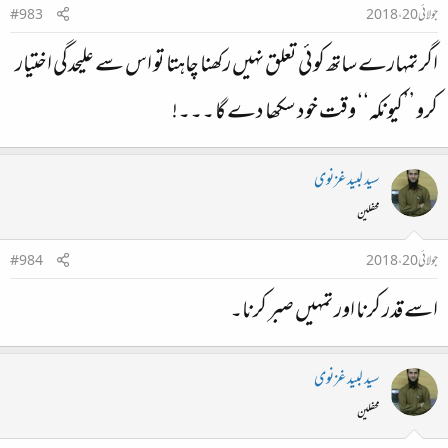
جولائی 20، 2018
#983
اگر تمہارے ساتھ کوئی تعلق نہیں رکھنا چاہتا تو اس سے علیحدگی اختیار
کرو ’’کیونکہ‘‘ وقت خود سکھا دے گا ۔۔۔!
سید لبید غزنوی
محفلین
جولائی 20، 2018
#984
اسے قدر کرنا اور تمہیں صبر کرنا۔
سید لبید غزنوی
محفلین