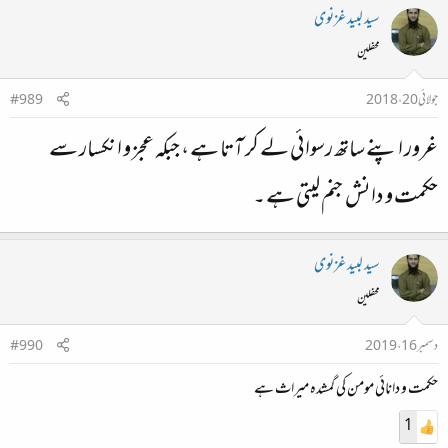
سید لبید غزنوی
محفلین
جولائی 20، 2018
#989
غرور اپنے ساتھ رسوائی لے کر آتا ہے ، جبکہ عجز و انکسار سے
حکمت و دانش جنم لیتی ہے ۔
سید لبید غزنوی
محفلین
دسمبر 16، 2019
#990
حکمت و دانائی مومن کی گمشدہ میراث ہے
1