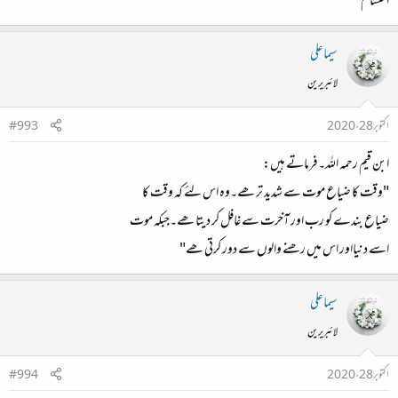
احتشام
سیما علی
لائبریرین
اکتوبر 28، 2020
#993
ابن قیم رحمہ اللہ۔فرماتے ہیں:
"
وقت کا ضیاع موت سے شدید تر ھے۔وہ اس لئے کہ وقت کا
ضیاع بندے کو رب اور آخرت سے غافل کر دیتا ھے۔جبکہ موت
اسے دنیااور اس میں رھنے والوں سے دور کرتی ھے"
سیما علی
لائبریرین
اکتوبر 28، 2020
#994