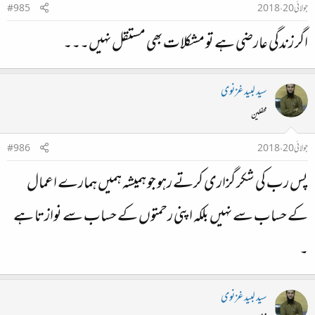
جولائی 20، 2018
#985
اگر زندگی عارضی ہے تو مشکلات بھی مستقل نہیں۔۔۔
سید لبید غزنوی
محفلین
جولائی 20، 2018
#986
پس رب کی شکر گزاری کرتے رہو جو ہمیشہ ہمیں ہمارے اعمال
کے حساب سے نہیں بلکہ اپنی رحمتوں کے حساب سے نوازتا ہے
۔
سید لبید غزنوی