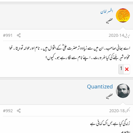
افسر خان
محفلین
اپریل 14، 2020
#991
اے بھائی صاحب۔ ان میں سے زیادہ تر حضرت علی ؓ کے اقوال ہیں ۔ نام اور حوالہ تو دیتا ۔ خوا
مخواہ شیر بننے کی کیا ضرورت ۔ اپنے نام سے لگا رہے ہو۔ کیوں؟
1
Quantized
محفلین
اکتوبر 18، 2020
#992
زندگی کیا ہے بس اک کہانی ہے