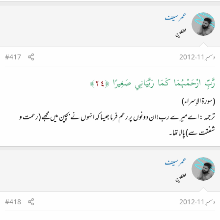
عمر سیف
محفلین
دسمبر 11، 2012
#417
رَّبِّ ارْحَمْهُمَا كَمَا رَبَّيَانِي صَغِيرًا ﴿
٢٤
﴾
(سورة الإسراء)
ترجمہ : اے میرے رب! ان دونوں پر رحم فرما جیسا کہ انہوں نے بچپن میں مجھے (رحمت و
شفقت سے) پالا تھا۔
عمر سیف
محفلین
دسمبر 11، 2012
#418