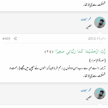
شفقت سے) پالا تھا۔
عمر سیف
محفلین
دسمبر 11، 2012
#405
رَّبِّ ارْحَمْهُمَا كَمَا رَبَّيَانِي صَغِيرًا ﴿
٢٤
﴾
(سورة الإسراء)
ترجمہ : اے میرے رب! ان دونوں پر رحم فرما جیسا کہ انہوں نے بچپن میں مجھے (رحمت و
شفقت سے) پالا تھا۔
عمر سیف
محفلین