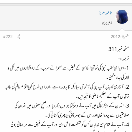
ناعمہ عزیز
لائبریرین
ستمبر 9، 2012
#222
صفحہ نمبر 311
ترجمہ:-
1- اس امی لقب نبیًً کی خوشی انفاسی کے فیض سے صحرائے عرب کے رایگزاروں میں گل و
لالہ کی بہار آگئی ۔
2۔ آزادی کا جذبہ آپ ہی کی آغوش مبارک کا پروردہ ہے ، اور اس طرح گویا اقوام عالم کی حالیہ
ترقیاں آپ کے عظیم ماضی کا نتیجہ ہیں ۔
3۔ انسان کے پیکر خاکی میں آپ نے دھڑکتا ہوا دل رکھ دیا اور صحیح معنوں میں انسان کی
صلاحتیوں سے پردہ اٹھایا اور اس کے جوہر ذاتی کی چہری کشائی کی ۔
4۔ آپ نے تمام ہی خدایان کہن کو شکست فاش دی اور آپ کے فیض سے مرجھائی ہوئی