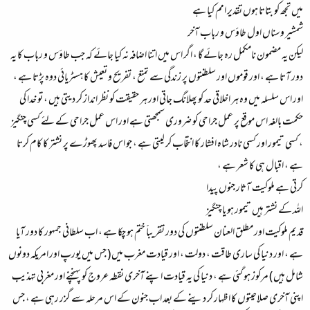
میں تجھ کو بتاتا ہوں تقدیر امم کیا ہے
شمشیر وسناں اول طاؤس و رباب آخر
لیکن یہ مضمون نامکمل رہ جائے گا ، اگر اس میں اتنا اضافہ نہ کیا جائے کہ جب طاؤس و رباب کا یہ
دور آتا ہے ، اور قوموں اور سلطنتوں پر زندگی سے تمتع ، تفریح و تعیش کا ہسٹریائی دوہ پڑتا ہے ،
اور اس سلسلہ میں وہ ہر اخلاقی حد کو پھلانگ جاتی اور ہر حقیقت کو نظر انداز کر دیتی ہیں ، تو خدا کی
حکمت بالغہ اس موقع پر عمل جراحی کو ضروری سمجھتی ہے اور اس عمل جراحی کے لئے کسی چنگیز
، کسی تیمور اور کسی نادر شاہ افشار کا انتخاب کر لیتی ہے ، جو اس فاسد پھوڑے پر نشتر کا کام کرتا
ہے ، اقبال ہی کا شعر ہے ،
کرتی ہے ملوکیت آثار جنوں پیدا
اللہ کے نشتر ہیں تیمور ہو یا چنگیز
قدیم ملوکیت اور مطلق العنان سلطنتوں کی دور تقریباََ ختم ہو چکا ہے ، اب سلطانی جمہور کا دور آیا
ہے ، اور دنیا کی ساری طاقت ، دولت ، اور قیادت مغرب میں ( جس میں یورپ اور امریکہ دونوں
شامل ہیں ) مرکوز ہو گئی ہے ، دنیا کی یہ قیادت اپنے آخری نقطہ عروج کو پہنچنے اور مغربی تہذیب
اپنی آخری صلاحیتوں کا اظہار کر دینے کے بعد اب جنون کے اس مرحلہ سے گزر رہی ہے ، جس