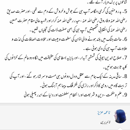
شاخوں پر برگ و بار آنے لگے ۔
5۔ بدر و حنین کی گرمی ہنگامہ آپ ہی کے جوش و خروش کے دم سے تھی ، اور حضرت صدیق
رضی اللہ عنہ و فاروق رضی اللہ عنہ ، حیدر رضی اللہ عنہ کرار اور شہید عالی مقام حضرت حسین
رضی اللہ عنہ کی انقلابی شخصیتیں آپ ہی کی ہمی صفت ذات کی تجلیاں تھیں ۔
6۔ حالت جنگ میں بلند ہونے والی اذان کی سطوت و ہیبت اور تلاوت الصافات کی لذت و
علاوت آپ ہی کی دی ہوئی ہے ۔
7۔ صلاح الدین ایوبی کی شمشیر آبدار ، اور بایزید بسطامی کی حقیقت میں نگاہ دو عالم کے خزانوں کی
کلید ثابت ہوئیں۔
8۔ ساقی مدینہ کے ایک جام سے عقل و دل دونوں ہی مست و سرشار ہو گئے ، اور آپ کی
تربیت گاہ میں رومی کا ذکر اور رازی کی فکر فلک پیماہم آہنگ ہوئی۔
9۔ علم و حکمت ، دین و شریعت اور انتطام سلطنت اور دنیا کے اندر پھیلی ہوئی
ناعمہ عزیز
لائبریرین