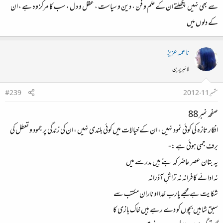
سے بھی نہیں پگھلتے ان کے علم و فن ، دین و سیاست ، عقل و دل ، سب کا مرکز وہ ہے ، ان
کے دلوں میں
ناعمہ عزیز
لائبریرین
ستمبر 11، 2012
#239
صفحہ نمبر 88
افکار تازہ کی کوئی نمود نہیں ، ان کے خیالات میں کوئی بلندی نہیں ، ان کی زندگی پر جمود و تعطل کی
برف جمی ہوئی ہے :-
یہ بتان عصر حاضر کہ بنے ہیں مدرسے میں
نہ ادائے کافرانہ نہ تراشِ آذرانہ
شکایت ہے مجھے یارب خدا او ناران مکتب سے
سبق شاہیں بچوں کو دے رہے ہیں خاک بازی کا