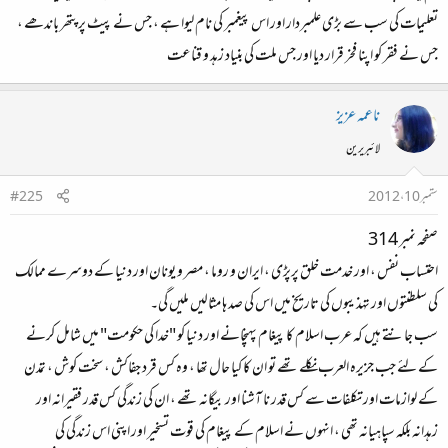
تعلیمات کی سب سے بڑی علمبردار اور اس پیغمبر کی نام لیوا ہے ، جس نے پیٹ پر پتھر باندھے ،
جس نے فقر کو اپنا فخر قرار دیا اور جس ملت کی بنیاد زہد و قناعت
ناعمہ عزیز
لائبریرین
ستمبر 10، 2012
#225
صفحہ نمبر 314
احتساب نفس ، اور خدمت خلق پرپڑی ، ایران و روما ، مصر و یونان اور دنیا کے دوسرے ممالک
کی سلطنتوں اور تہذیبوں کی تاریخ میں اس کی صد ہا مثالیں ملیں گی۔
سب جانتے ہیں کہ عرب اسلام کا پیغام پہنچانے اور دنیا کو "خدا کی حکومت" میں شامل کرنے
کے لئے جب جزیرہ العرب نکلے تھے تو ان کا کیا حال تھا ، وہ کس قرد جفاکش ، سخت کوش ، تمدن
کے لوازمات اور تکلفات سے کس قدر نا آشنا اور بیگانہ تھے ، ان کی زندگی کس قدر فقیرانہ اور
زہدانہ بلکہ سپاہیانہ تھی ، انہوں نے اسلام کے پیغام کی قوت تسخیر اور اپنی اس زندگی کی