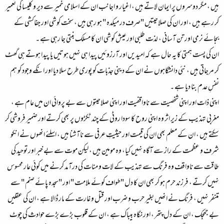
ہیں ، مگر دوسروں پر ایمان لاتے ہیں ، اغیار و اجانب ان کے اسلامی خمیر سے دیر و کلیسا کی تعمیر
کر رہے ہیں ، اور ان کی صلاحیتیں "صرف در میکدہ " ہو رہی ہیں ، سخت کوشی اور جفاکشی کے
بجائے نرمی اور تن آسانی ، لذت طلبی اور عیش کوشی ان کا مسلک بنتی جا رہی ہے ۔
ان کی پست ہمتی کا یہ حال ہے کہ امیدیں اور آرزوئیں پیدا ہی نہیں ہوتیں یا پیدا ہوتے ہی گھٹ
کر مرجاتی ہیں ، نئی دانشگاہوں نے ان کے دینی جذبات کو پوری طرح سلا دیا اور انکے وجود کو ہم
نفسِ عدم بنا دیا ہے ۔
اپنی ذات اور اپنی شخصیت سے ناواقفیت اور اپنی صلاحیتوں سے بے پروائی ان میں عام ہے ،
مغربی تہذیب کے زیر اثر وہ اپنی روح کا سودا روٹی کے چند ٹکڑوں پر بھی کرتے اور ضمیر فروشی کر
سکتے ہیں ، ان کے معلم بھی ان کی قیمت اور حیثیتِ عرفی سے ناآشنا ہیں ، اسلئے انھوں نے انکو
شرف و عظمت کے راز سے آگاہ نہیں کیا، وہ مومین ہیں ، لیکن موت سے بے خبر اور توحید کی
طاقت سے ناواقف وہ فرنگ سے تہذیب کے لات و منات کی درآمد کرنے میں کوئی عار محسوس
نہیں کرتے ، فرزند حرم ہو کر بھی ان کا دل "طواف کوئے ملامت " اور "سجدہ پائے صنم " سے
متنفر نہیں ، فرنگ نے انھیں بغیر حرب و ضرب اور قتل و غارت کے مار ڈالا ہے ، ان کی عقلیں
بے جھجک ، ان کے دل پتھر ، اور نگاہ بیباک ہے ، ان کے قلوب بڑے بڑے حوادث کی چوٹ