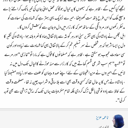
" فردوس مکانی نے تھوڑے غور و تامل کے بعد کہا کہ میری اس بزدلی پر دنیاکے اسلامی فرمانروز
! مجھے کیا کہیں گے ، ظاہر ہے کہ سبھوں کا یہ خیال ہو گا کہ محض اپنی جان کی خیر مانگ کر اتنے بڑے
وسیع ملک کو اس طرح ہاتھ ست کھو بیٹھا ، میرے نزدیک یہی بہتر ہے کہ شہادت کی سعادت کو
مدنظر رکھوں اور مردانگی کے ساتھ معرکہ کار زار میں دل و جان سے کوشش کروں گا ۔
اہل مجلس نے بادشاہ کی یہی تقریر سنی اور ہر گوشہ سے بالا تفاق جہاد کا نعرہ بلند ہوا ، بادشاہ کی تقیر کا
دل پر ایسا اثر ہوا کہ ہر شخص نے سر تسلیم خم کر کے بالا تفاق یہی کہا شہادت سے زیادہ اور کون
سی سعادت محبوب ہو سکتی ہے ، ظاہر ہے کہ مسلمانوں کا قول ہے کہ مارا تو "غازی " اور مرے
تو " شہید" ہم سب شرعی قسم کھاتے ہیں کہ کار زار سے منہ موڑنے کا خیال تک دل میں نہ
لائیں گے امیروں نے مزید اطمینان کے لئے اپنے عہد و پیمان کو حلف سے اور زیادہ مضبوط کیا
، بادشاہ نے جس کا یہ حال تھا کہ کسی وقت بھی اسے بلا ساقی و شراب چین نہ تھا ، مصلحت وقت
کے لحاظ سے بادہ نوشی بالکل ترک کر دی بلکہ تمام مکر وہات یہاں تک کہ ریش تراشی سے بھی توبہ
کر لی"۔
ناعمہ عزیز
لائبریرین