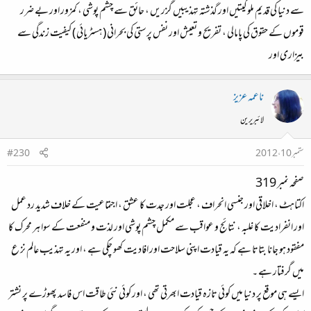
سے دنیا کی قدیم ملوکیتیں اور گذشتہ تہذیبیں گزریں ، حائق سے چشم پوشی ، کمزور اور بے ضرر
قوموں کے حقوق کی پامالی ، تفریح و تعیش اور نفس پرستی کی بحرانی ( ہسٹریائی ) کیفیت زندگی سے
بیزاری اور
ناعمہ عزیز
لائبریرین
ستمبر 10، 2012
#230
صفحہ نمبر 319
اکتاہٹ ، اخلاقی اور جنسی انحراف ، عجلت اور جدت کا عشق ، اجتماعیت کے خلاف شدید رد عمل
اور انفرادیت کا غلبہ ، نتائج و عواقب سے مکمل چشم پوشی اور لذت و منفعت کے سوا ہر محرک کا
مفقود ہو جانا بتاتا ہے کہ یہ قیادت اپنی سلاحت اور افادیت کھو چکی ہے ، اور یہ تہذیب عالم نز ع
میں گرفتار ہے ۔
ایسے ہی موقع پر دنیا میں کوئی تازہ قیادت ابھرتی تھی ، اور کوئی نئی طاقت اس فاسد پھوڑے پر نشتر