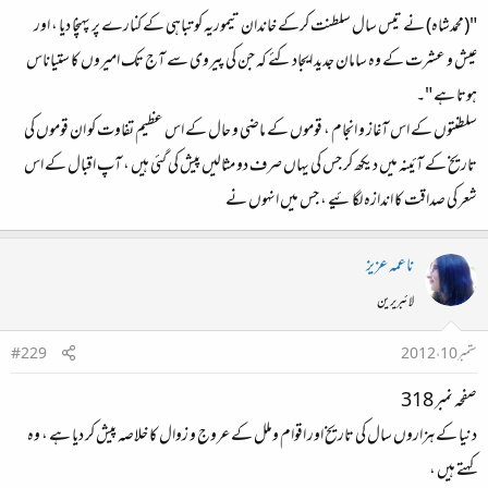
"(محمدشاہ) نے تیس سال سلطنت کرکے خاندان تیموریہ کو تباہی کے کنارے پر پہنچا دیا ، اور
عیش و عشرت کے وہ سامان جدید ایجاد کئے کہ جن کی پیروی سے آج تک امیروں کا ستیاناس
ہوتا ہے "۔
سلطنتوں کے اس آغاز و انجام ، قوموں کے ماضی و حال کے اس عظیم تفاوت کو ان قوموں کی
تاریخ کے آئینہ میں دیکھ کر جس کی یہاں صرف دو مثالیں پیش کی گئی ہیں ، آپ اقبال کے اس
شعر کی صداقت کا اندازہ لگائیے ، جس میں انہوں نے
ناعمہ عزیز
لائبریرین
ستمبر 10، 2012
#229
صفحہ نمبر 318
دنیا کے ہزاروں سال کی تاریخ اور اقوام وملل کے عروج و زوال کا خلاصہ پیش کر دیا ہے ، وہ
کہتے ہیں ،