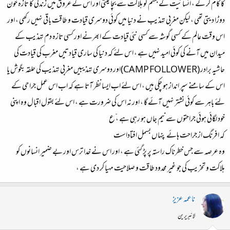
کا کام کر کے ، انسانیت کے جسم کو ہلاکت سے بچا لیتی اور اس کے عروق میں زندگی کا تازہ خون
دوڑا دیتی تھی ، لیکن مغربی تہذیب نے دنیا میں کوئی دوسری قیادت و طاقت باقی نہیں رکھی ، اور
اس وقت عالم کے کسی گوشہ سے کسی نئی قیادت کے ابھرنے اور کسی تازہ دم تہذیب کے
میدان میں آنے کی کوئی امید نہیں ہے ، اس لئے کہ دنیا کی ساری قیادتیں مغرب کی قیادت کی
حاشیہ برادر (CAMP FOLLOWER)اور دوسری تہذیبیں مغربی تہذیب کی حلقہ بگوش یا
اس کے سامنے سپر انداز ہو چکی ہیں ، اس لئے اب ایسا نظر آتا ہے کہ اب اس عمل جراحی کے
لئے باہر سے کوئی نشتر نہیں آئے گا ، اور نہ اس کی ضرورت ہے ، اس لئے بقول اقبال وہ اپنی
خود لگائی ہوئی جراحتوں سے نیم جاں ہو رہی ہے ، ّع
کہ افرنگ از جراحت ہائے پنہاں بسمل افتاداست
وہ عرصہ سے جس خطرناک راستہ پر پڑ گئی ہے ، اور اس نے خدا ترس اور بے ضمیر انسانوں کو
ہلاکت و تخریب کی جو غیر محدود طاقت و صلاحیت مہیا کر دی ہے ،
ناعمہ عزیز
لائبریرین