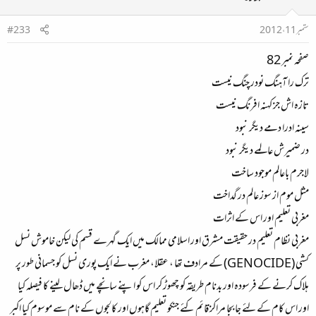
ستمبر 11، 2012
#233
صفحہ نمبر 82
ترک را آہنگ نودر چنگ نیست
تازہ اش جز کہنہ افرنگ نیست
سینہ ادرا دمے دیگر نبود
در ضمیرش عالمے دیگر نبود
لاجرم باعالم موجود ساخت
مثل موم از سوز عالم در گداخت
مغربی تعلیم اور اس کے اثرات
مغربی نظام تعلیم در حقیقت مشرق اور اسلامی ممالک میں ایک گہرے قسم کی لیکن خاموش نسل
کشی (GENOCIDE) کے مرادف تھا ، عقلا، مغرب نے ایک پوری نسل کو جسمانی طور پر
ہلاک کرنے کے فرسودہ اور بدنام طریقہ کو چھوڑ کر اس کو اپنے سانچے میں ڈھال لینے کا فیصلہ کیا
اور اس کام کے لئے جا بجا مراکز قائم کئے جنکو تعلیم گاہوں اور کالجوں کے نام سے موسوم کیا اکبر