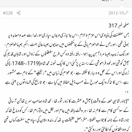
ستمبر 10، 2012
#228
صفحہ نمبر 317
جس سلطنت کی بنیادی اس عزم و حزم ، اس جانبازی و جاں سپاری اور خدا سے عہد و معاہدہ پر
ہوئی تھی ، اور جس نے الو العزم بانی کے جانشینوں میں ہمایوں جیسا عالی ہمت ، اکبر جیسا الوالعزم ،
اورنگ زیب جیسا مرد آہن پیدا ہوا ، رفتہ رفتہ وہ کس طرح سلطنتوں کے زوال اور شاہان قدیم کی
عیش کوشی اور خود فراموشی کے راستہ پر پڑ گئی اس کا ایک نمونہ محمد شاہ (1719ء-1748ء) کی
زندگی اور اس کے محل و دربار کا نقشہ ہے ، جو عوام کی زبان میں "رنگیلے" کے نام سے مشہور
ہے ، اس کا تذکرہ ایک مورخ نے حسب ذیل الفاظ میں کیا ہے ، جو تاریخ کی شہادتوں پر مبنی ہے
:-
"(نادر شاہی حملہ کے وقت ) عیش و عشرت کا زور شور تھا ، محمد شاہ صاحب سر یرتھاتن آسانی
کے سوا کسی کام سے کام نہ تھا ، ہر وقت ہاتھ میں جام اور بغل میں دلآرام تھا ، کس کو دماغ تھا کہ
نادرشاہ کے نامہ کا جواب لکھتا ، مگر اصل حقیقت یہ تھہ کہ ہندوستان کی سپاہ میں سکت کہاں تھی
کہ وہ افغانوں کو نکالتی اور روکتی "۔