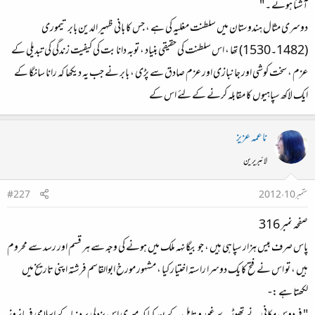
آشنا ہوئے ۔ "
دوسری مثال ہندوستان میں سلطنت مغلیہ کی ہے ، جس کا بانی ظہیر الدین بابر تیموری
(1482۔1530) تھا ، اس سلطنت کی حقیقی بنیاد ، توبہ دانا بت کی کیفیت زندگی کی تبدیلی کے
عزم ، سخت کوشی اور جانبازی اور عزم صادق سے پڑی ، بابر نے جب یہ دیکھا کہ رانا سانگا کے
ایک لاکھ سپاہیوں کا مقابلہ کرنے کے لئے اس کے
ناعمہ عزیز
لائبریرین
ستمبر 10، 2012
#227
صفحہ نمبر 316
پاس صرف بیس ہزار سپاہی ہیں ، جو بیگانہہ ملک میں ہونے کی وجہ سے ہر قسم اور رسد سے محروم
ہیں ، تو اس نے فتح کا یک دوسرا راستہ اختیار کیا ، مشہور مورخ ابوالقاسم فرشتہ اپنی تاریخ میں
لکھتا ہے :-