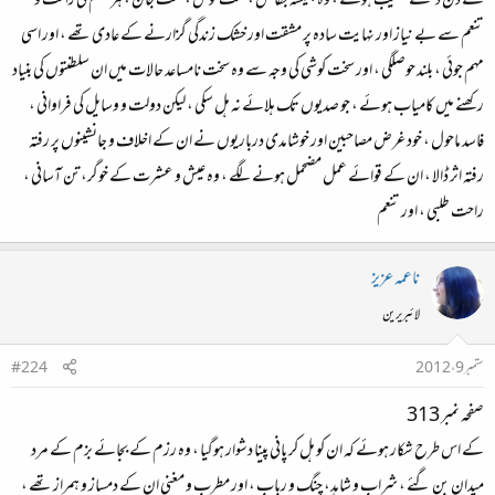
کے دن دیکھنے نصیب ہوئے ، وہ ہمیشہ جفاکش ، سخت کوش ، سخت جان ، ہر قسم کی راحت و
تنعم سے بے نیاز اور نہایت سادہ پر مشقت اور خشک زندگی گزارنے کے عادی تھے ، اور اسی
مہم جوئی ، بلند حوصلگی ، اور سخت کوشی کی وجہ سے وہ سخت نامساعد حالات میں ان سلطنتوں کی بنیاد
رکھنے میں کامیاب ہوئے ، جو صدیوں تک ہلائے نہ ہل سکی ، لیکن دولت و وسایل کی فراوانی ،
فاسد ماحول ، خود غرض مصاحبین اور خوشامدی درباریوں نے ان کے اخلاف و جانشینوں پر رفتہ
رفتہ اثر ڈالا ، ان کے قوائے عمل مضحمل ہونے لگے ، وہ عیش و عشرت کے خوگر، تن آسانی ،
راحت طلبی ، اور تنعم
ناعمہ عزیز
لائبریرین
ستمبر 9، 2012
#224
صفحہ نمبر 313
کے اس طرح شکار ہوئے کہ ان کو ہل کر پانی پینا دشوار ہوگیا ، وہ رزم کے بجائے بزم کے مرد
میدان بن گئے ، شراب و شاہد، چنگ و رباب ، اور مطرب و مغنی ان کے دمساز و ہمراز تھے ،