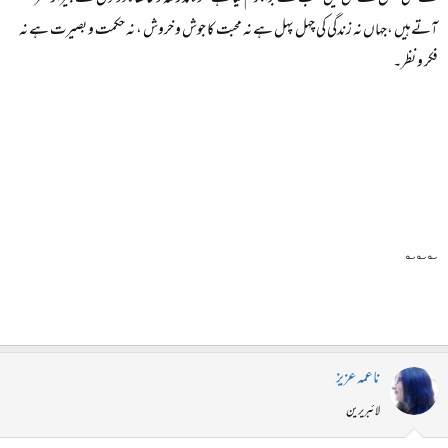
آتےہیں ،جہاں نہ زندگی کی چہل پہل ہے نہ محبت کا جوش و خروش ، نہ حکمت و بصیرت ہے نہ
فکر و نظر۔​
؎؎؎​
ناعمہ عزیز
لائبریرین