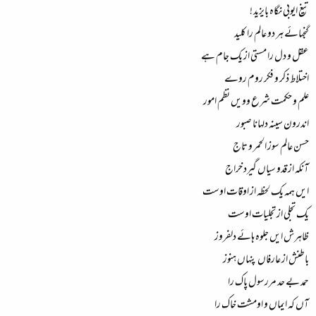
تیغ ایوبی نگاہ بایزید !
گنجہائے ہر دو عالم را کلید
عقل و دل را مستی از یک جام ہے
اختلاط ذکر و فکر روم روے
علم و حکمت شرع وویں نظم امور
اندرون سینہ دلہانا صبور
حسن عالم سوز الحمر و تاج
آنکہ از قدو سیاں گیرد خراج
ایں ہمہ یک لحظہ از اوقات اوست
یک تجلی از تجلیات اوست
ظاہرش ایں جلوہ ہائے دلفروز
باطنش از عارفاں پنہاں ہنوز
حمد بے حد مررسول پاک را
آں کہ ایماں و اومشت خاک را