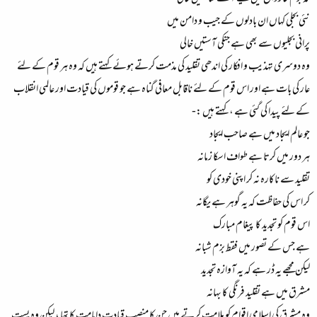
نئی بجلی کہاں ان بادلوں کے جیب و دامن میں
پرانی بجلیوں سے بھی ہے جنکی آستیں خالی
وہ دوسری تہذیب و افکار کی اندھی تقلید کی مذمت کرتے ہوئے کہتے ہیں کہ وہ ہر قوم کے لئے
عار کی بات ہے اور اس قوم کے لئے ناقابل معافی گناہ ہے جو قوموں کی قیادت اور عالمی انقلاب
کے لئے پیدا کی گئی ہے ، کہتے ہیں :-
جو عالم ایجاد میں ہے صاحب ایجاد
ہر دور میں کرتا ہے طواف اسکا زمانہ
تقلید سے ناکارہ نہ کر اپنی خودی کو
کر اس کی حفاظت کہ یہ گوہر ہے یگانہ
اس قوم کو تجدید کا پیغام مبارک
ہے جس کے تصور میں فقط بزم شبانہ
لیکن مجھے یہ ڈر ہے کہ یہ آوازہ تجدید
مشرق میں ہے تقلید فرنگی کا بہانہ
وہ مشرق کی اسلامی اقوام کو ملامت کرتے ہیں جن کا منصب قیادت دامامت کا تھا ، لیکن وہ پست