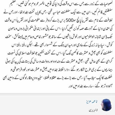
خصوصیات کے زور سے جس سے اس وقت کی دنیا کی قومیں یکسر محروم ہو گئی تھیں ، عظیم
سلطنتیں قائم کیں ، ان میں سے ایک سلطنت عباسیہ تھی ، جس کا پایہ تخت بغدادتھا ، اور جس نے
خلافت کے نام سے تقریباََ پانچ سو500 برس بڑے کروفر سے حکومت کی اور تقریباََ اس وقت
کی متمدن دنیا کے آدھے حصہ کو زیر نگیں کر لیا ، اس کے بانی اور ابتدائی حکمرانی ہاروں و مامون
تک ( ان شاہانہ الوالغزمیوں اور خوش باشیوں کے ساتھ جو مشہور خاص و عام ہیں) جفاکش ، سخت
کوش ، سپاہیانہ زندگی کے عادی اور میدان جنگ کے شہسوار بھی تھے ، لیکن رفتہ رفتہ اس
سلطنت کو بھی عیش و عشرت کا گھن لگ گیا، اس کے تخت نشین جو خلافت اسلامی کی نسبت
گرامی کے بھی حامل تھی ، عیش و عشرت کے دلدادہ اور دولت و سائل کی بہتات کی پیدا کی ہوئی
بیماریوں کے بری طرح شکار ہو گئے ، دار الخلافہ بغداد میں عیش و عشرت اور خود فراموشی و
غفلت کا ایک سیلاب آیا ، جس سے بڑے بڑے عقلا و فضلا، سنجیدہ و پروقار لوگوں کے دامین بھی
آلودہ تر ہو گئے ، سارے بغداد میں اور
ناعمہ عزیز
لائبریرین