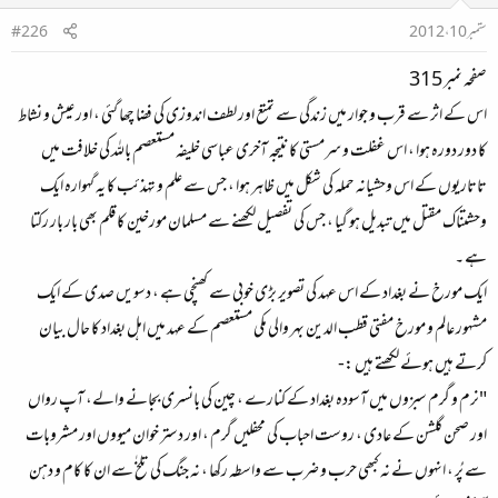
ستمبر 10، 2012
#226
صفحہ نمبر 315
اس کے اثر سے قرب و جوار میں زندگی سے تمتع اور لطف اندوزی کی فضا چھا گئی ، اور عیش و نشاط
کا دور دورہ ہوا ، اس غفلت و سرمستی کا نتیجہ آخری عباسی خلیفہ مستعصم باللہ کی خلافت میں
تاتاریوں کے اس وحشیانہ حملہ کی شکل میں ظاہر ہوا ، جس سے علم و تہذئب کا یہ گہوارہ ایک
وحشتناک مقتل میں تبدیل ہو گیا ، جس کی تفصیل لکھنے سے مسلمان مورخین کا قلم بھی بار بار رکتا
ہے ۔
ایک مورخ نے بغداد کے اس عہد کی تصویر بڑی خوبی سے کھنچی ہے ، دسویں صدی کے ایک
مشہور عالم و مورخ مفتی قطب الدین بہر والی مکی مستعصم کے عہد میں اہل بغداد کا حال بیان
کرتے ہیں ہوئے لکھتے ہیں :-
"نرم و گرم سبزوں میں آسودہ بغداد کے کنارے ، چین کی بانسری بجانے والے، آپ رواں
اور صحن گلشن کے عادی ، روست احباب کی محفلیں گرم ، اور دستر خوان میووں اور مشروبات
سے پُر ، انہوں نے نہ کبھی حرب و ضرب سے واسطہ رکھا ، نہ جنگ کی تلخٰ سے ان کا کام و دہن