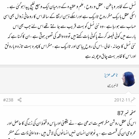
نسل کے ظاہر و باطن ، عقل و روح ، علم و عقیدہ کے درمیان ایک وسیع خلیج پیدا ہو گئی ہے ۔
اسکی عقل باریک مگر روح تاریک ہے اور اسکے ذہن ارتقا کے ساتھ اس کا روحانی زوال بھی اسی
حساب سے ہو رہا ہے ، وہ نئی نسل کو بہت قریب سے جانتے تھے اس لئے جب بھی اس
بارے میں کوئی فیصلہ کرتے یا کوئی بات کہتے ہیں تو وہ واقعہ کی تصویر ہوتی ہے ، ان کا کہنا ہے کہ
نئی نسل کا پیمانہ ، خالی ، اس کی روح پیاسی اور تاریک ہے ، مگر اس کا چہرہ بہت تازہ و بارونق
اور اس کا ظاہر بہت چاق و چوبند ہے
ناعمہ عزیز
لائبریرین
ستمبر 11، 2012
#238
صفحہ نمبر 87
اس کی عقل روشن مگر بصیرت اندھی ہے ، نے یقینی اور یاس و قنوط ان کی زندگی کا حاصل اور
محرومی ان کی قسمت ہے ، یہ نوجوان انسان نہیں انسانوں کی لاش ہیں ، وہ اپنی ذات کے منکر