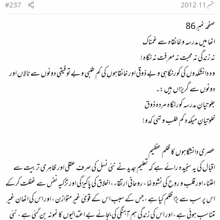
ستمبر 11، 2012
#237
صفحہ نمبر 86
اٹھا میں مدرسہ و خانقاہ سے غمناک
نہ زندگی نہ محبت نہ معرفت نہ نگاہ !
وہ دانشکدوں کی کورنگاہی و بے ذوقی اور خانقاہوں کی کم طلبی و بے توفیقی دونوں سے نالاں اور
دونوں سے گریزاں ہیں :۔
جلو تیانِ مدرسہ کورنگاہ مردہ ذوق
خلوتیانِ میکدہ کم طلب و تہی کدو !
عصری دانشگاہوں کا ظلم عظیم
اقبال کی یہ سنجیدہ رائے ہے کہ تعلیم جدید نے نئی نسل کی صرف عقلی اور ظاہری تربیت سے
اعتناء اور قلب و روح کی نشوونما ، روحانی ارتقاء ، اخلاق کی پاکیزگی اور تزکیہ نفس سے غفلت کرکے
اس پر سب سے بڑا ظلم کیا ہے ، جس کے سبب اس کے قویٰ غیر متوازن ، اور اس کی اٹھان غیر
متناسب ہوئی ہے ، اور اس کی زندگی ہم آہنگی کی بجائے بے اعتدالیوں کا نمونہ بن گئی ہے ، نئی