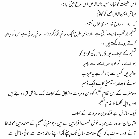
اس حقیقت کو زیادہ سنجیدہ انداز میں اس طرح پیش کیا :-
مباش ایمن ازاں علمے کو خوانی
کہ ازوے روح قومے می تواں کشت
تعلیم جو تحلب ماہیت کرتی ہے ، اور جس طرح ایک سانچہ توڑ کر دوسرا سانچہ بنائی ہے اس کو بیان
کرتے ہوئے کہتے ہیں :-
تعلیم کے تیزاب میں ڈال اس کی خودی کو
ہوجائے ملائم تو جدھر چاہئے اسے پھیر
تاثیر میں اکسیر سے بڑھ کر ہے یہ تیزاب
سونے کا ہمالہ ہو تو مٹی کا ہے ایک ڈھیر
وہ مغرب کے اس نظام تعلیم کو دین و مروت و اخلاق کے خلاف ایک سازش قرار دیتے ہیں
اور یہ اہل کلیسا کا نظام تعلیم
ایک سازش ہے فقط دین و مروت کے خلاف
اقبال ان معدودے چند چند خوش قسمت افرادمیں سے ہیں ، جو مغربی تعلیم کے سمندد میں غوطہ لگا
آئے اور نہ صرف یہ کہ صحیح سلامت ساحٌ تک پہنچے بلکہ اپنے ساتھ بہت سے موتی ساحل سے