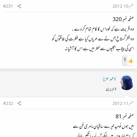
ستمبر 10، 2012
#231
صفحہ نمبر 320
وہ قریت ہے کہ خود اس کا کام تمام کر دے ۔
وہ فکر گستاخ جس نےے عریاں کیا ہے فطرت کی طاقتوں کو
اسی کی بیتاب بجلیوں سے خطر میں ہے اس کا آشیانہ
1
ناعمہ عزیز
لائبریرین
ستمبر 11، 2012
#232
صفحہ نمبر 81
میں ہوں نومید تیرے ساقیانِ مامری فن سے
کہ بزم خارواں میں لیکے آئے ساتگیں خالی