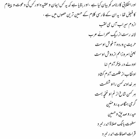
اور انقلابی کارنامہ کو بیان کیا ہے ، اور بتایا ہے کہ یہ کس ایمان و عقیدہ اور کس کی دعوت و پیغام
کا فیض تھا ، یہ ان کے فارسی کلام کے حسین ترین حصوں میں ہے ،
ازدم سیراب آں می لقب
لالہ رست از ریگ صحرائے عرب
حریت پروردہ آغوش اوست
یعنی امروزامم از دوش اوست
اودلے در پیکر آدم نہا
اونقاب از طلعت آدم کشاد
ہر خداوند کہن را او شکست
ہر کہن شاخ از نم او غنچہ بست
گرمی ہنگامہ بدرو حنین
حیدر و صدیق و حسین
سطوت بانگ صلاۃ اندر نبرد
قرات الصافات اندر نبرد