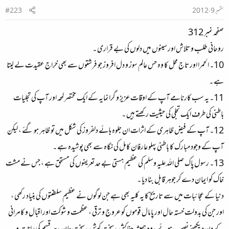
ستمبر 9، 2012
#223
صفحہ نمبر 312
روحانی طلب و تلاش اور سینوں میں دلوں کی بے قراری ۔
10۔ الحمرا اور تاج محل کا وہ حس عالم سوز و دل افروز جو فرشتوں سے بھی خراج عقیدت لے لیتا
ہے ۔
11۔ یہ سب کارنامے آپ کے اوقات عزیز و گرانمایہ کے ایک مختصر لمحہ اور آپ کی تجلیات
باطنی کی طرف ایک تجلی کی حیثیت رکھتے ہیں ۔
12۔ آپ کے فیض ظاہری کے اثرات ان جلوہ ہائے دلفروز کی شکل میں تو ظاہر ہو گئے ، لیکن
آپ کے وجود مبارک کا باطنی پہلو عارفان کامل کی نگاہ سے بھی پوشیدہ ہے ۔
13۔ رسول پاک صلی اللہ علیہ وسلم کی عظیم ہستی بے حد تعریفوں کی مستحق ہے ، جس نے مشت
خاک کو ایمان دے کر جوہر قابل بنا دیا ۔
دنیا کے عجائبات میں سے تاریخ کا یہ کلیہ بھی ہے جن لوگوں نے عظیم سلطنتوں کی بنیاد رکھی ،
اور جن کی بدولت خستہ حال اور پامال قوموں کو عروج و ترقی ، عظمت و شوکت اور اقبال و کامرانی