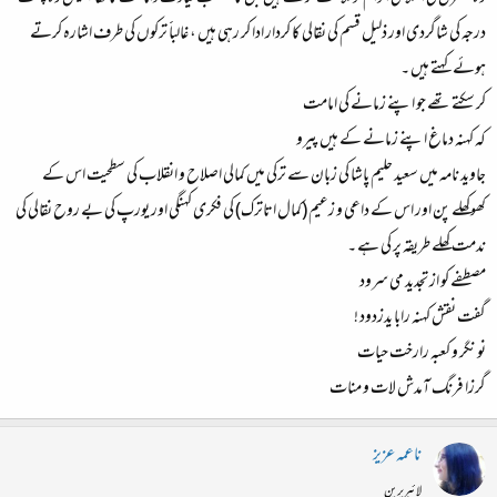
درجہ کی شاگردی اور ذلیل قسم کی نقالی کا کردار ادا کر رہی ہیں ، غالباََ ترکوں کی طرف اشارہ کرتے
ہوئے کہتے ہیں ۔
کر سکتے تھے جو اپنے زمانے کی امامت
کہ کہنہ دماغ اپنے زمانے کے ہیں پیرو
جاوید نامہ میں سعید حلیم پاشا کی زبان سے ترکی میں کمالی اصلاح و انقلاب کی سطحیت اس کے
کھوکھلے پن اور اس کے داعی و زعیم (کمال اتاترک) کی فکری کہنگی اور یورپ کی بے روح نقالی کی
ندمت کھلے طریقہ پر کی ہے ۔
مصطفے کو از تجدید می سرود
گفت نقش کہنہ رابا یدزدود !
نو نگر و کعبہ رارخت حیات
گرزا فرنگ آمدش لات و منات
ناعمہ عزیز
لائبریرین