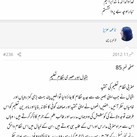
خدا داندا کہ مانند ابراہیم
نبارِ اوچہ بے پردا نشستم
ناعمہ عزیز
لائبریرین
ستمبر 11، 2012
#236
صفحہ نمبر 85
اقبال اور عصری نظام تعلیم
مغربی نظام تعلیم کی تنقید
اقبال نے جب اپنی بصیرت سے جدید نظام کا جائزہ لیا تو انھیں چند بہت بڑی کمزرویاں اور
خامیاں نظر آئیں ، جنھیں انھوں نے اپنی تنقید اور صاف گوئی کا نشانہ بنایا اور ماہرین تعلیم کو اس
طرف توجہ دلانے کی کوشش کی وہ جہاں مدرسہ اور طالب علم کے جرم کا ذکر کرتے ہیں ، وہاں
اس سے مراد مغربی مدارس اور اس کے طلبہ ہی ہوتے ہیں ، ان کے خیال میں اس نظام دانش
نے نئی نسل کے حق میں سب سے بڑا جرم کیا ہے ، وہ مدرسہ و خانقاہ دونوں سے بیزار نظر