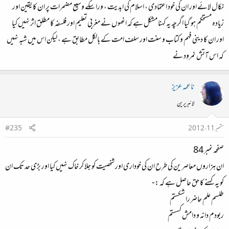
نکال لائے اور ان کی خود اعتمادی ، اسلام کی ابدیت ، ورا سکے وسیع مضمرات پر ان کا یقین اور
زیادہ مستحکم ہو گیا اگرچہ یہ کہنا مشکل ہے کہ انھوں نے مغربی تعلیم اور فلسفہ کا مطلق اثر نہیں کیا
اور ان کا دینی فہم و کتاب و سنت اور سلف امت کے بالکل مطابق ہے ، لیکن اس میں شبہ نہیں
کہ اس آتش نمرود نے
ناعمہ عزیز
لائبریرین
ستمبر 11، 2012
#235
صفحہ نمبر 84
ان ہزاروں معاصرین کی طرح ان کی خوداری اور شخصیت کو جلا کر خاک نہیں کیا اور بڑی حد تک ان
کو یہ کہنے کا حق حاصل ہے کہ :-
طلسم علم حاضررا شکستم
ربودم دانہ و دامش کسستم