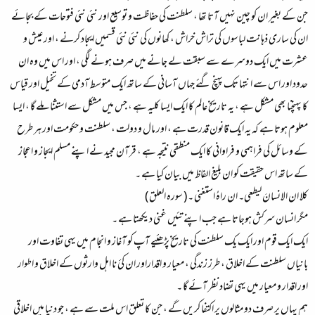
جن کے بغیر ان کو چین نہیں آتا تھا ، سلطنت کی حفاظت و توسیع اور نئی نئی فتوحات کے بجائے
ان کی ساری ذہانت لباسوں کی تراش خراش ، کھانوں کی نئی نئی قسمیں ایجاد کرنے ، اور عیش و
عشرت میں ایک دوسرے سے سبقت لے جانے میں صرف ہونے لگی ، اور اس میں وہ ان
حدود اور اس سے انتہا تک پہنچ گئے جہاں آسانی کے ساتھ ایک متوسط آدمی کے تخیل اور قیاس
کا پہنچنا بھی مشکل ہے ، یہ تاریخ عالم کا ایک ایسا کلیہ ہے ، جس میں مشکل سے استثنا ملے گا ، ایسا
معلوم ہوتا ہے کہ یہ ایک قانون قدرت ہے ، اور مال و دولت ، سلطنت و حکومت اور ہر طرح
کے وسائل کی فراہمی و فراوانی کا ایک منطقی نتیجہ ہے ، قرآن مجید نے اپنے مسلم ایجاز و اعجاز
کے ساتھ اس حقیقت کو ان بلیغ الفاظ میں بیان کیا ہے ۔
کلا ان الانسانَ لیطعی۔ ان راہُ استغنی ۔ ( سورہ العلق )
مگر انسان سرکش ہوجاتا ہے جب اپنے تئیں غنی دیکھتا ہے ۔
ایک ایک قوم اور ایک یک سلطنت کی تاریخ پڑھئیے آپ کو آغاز و انجام میں یہی تفاوت اور
بانیاں سلطنت کے اخلاق ، طرز زندگی ، معیار و اقداراور ان کئ نا اہل وارثوں کے اخلاق و اطوار
اور اقدار و معیار میں یہی تضاد نظر آئے گا ۔
ہم یہاں پر صرف دو مثالوں پر اکتفا کریں گے ، جن کا تعلق اس ملت سے ہے ، جو دنیا میں اخلاقی