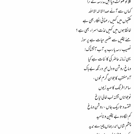
گلا تو گھونٹ دیا اہل مدرسہ نے ترا
کہاں سے آئے صدا الا الہ الا اللہ
مکتبوں میں کہیں رعنائی افکار بھی ہے
خانقاہوں میں کہیں لذت اسراء بھی ہے ؟
مئے یقیں سے ضمیر حیات ہے پر سوز
نصیب رسہ یارب یہ آب آتشناک!
یہی زمانہ حاضر کی کائنات ہے کیا
دماغ روشن و دل تیر در نگہ بےباک
آہ مکتب کا جوان گرم خوں،
ساحر افرنگ کا صید زبوں
نوجواناں تشنہ لب خالی ایاغ
شتسدد تاریک جاں ، روشن دماغ
کم نگاہ و بے یقین و نا اُمید
چشم شاں اندر جہاں چیزے ندید