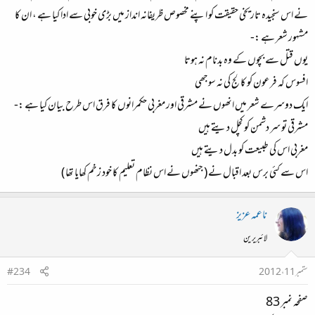
نے اس سنجیدہ تاریخی حقیقت کو اپنے مخصوص ظریفانہ انداز میں بڑی خوبی سے ادا کیا ہے ، ان کا
مشہور شعر ہے :-
یوں قتل سے بچوں کے وہ بدنام نہ ہوتا
افسوس کہ فرعون کو کالج کی نہ سوجھی
ایک دوسرے شعر میں انھوں نے مشرقی اور مغربی حکمرانوں کا فرق اس طرح بیان کیا ہے :-
مشرقی تو سر دشمن کو کچل دیتے ہیں
مغربی اس کی طبیعت کو بدل دیتے ہیں
اس سے کئی برس بعد اقبال نے ( جنھوں نے اس نظام تعلیم کا خود زخم کھایا تھا )
ناعمہ عزیز
لائبریرین
ستمبر 11، 2012
#234
صفحہ نمبر 83