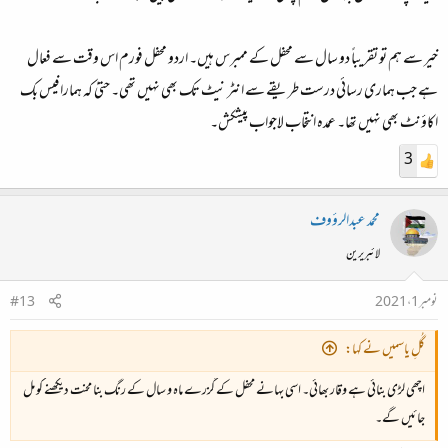
خیر سے ہم تو تقریباً دو سال سے محفل کے ممبرس ہیں۔ اردو محفل فورم اس وقت سے فعال
ہے جب ہماری رسائی درست طریقے سے انٹر نیٹ تک بھی نہیں تھی۔ حتیٰ کہ ہمارا فیس بک
اکاؤنٹ بھی نہیں تھا۔ عمدہ انتخاب لاجواب پیشکش۔
3
محمد عبدالرؤوف
لائبریرین
نومبر 1، 2021
#13
گُلِ یاسمیں نے کہا:
اچھی لڑی بنائی ہے وقار بھائی۔ اسی بہانے محفل کے گزرے ماہ و سال کے رنگ بنا محنت دیکھنے کو مل
جائیں گے۔