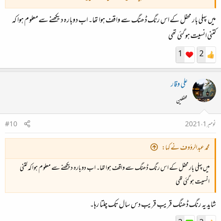
میں پہلی بار محفل کے اس رنگ ڈھنگ سے واقف ہوا تھا۔ اب دوبارہ دیکھنے سے معلوم ہوا کہ
کتنی انسیت ہو گئی تھی
1
2
علی وقار
محفلین
نومبر 1، 2021
#10
محمد عبدالرؤوف نے کہا:
میں پہلی بار محفل کے اس رنگ ڈھنگ سے واقف ہوا تھا۔ اب دوبارہ دیکھنے سے معلوم ہوا کہ کتنی
انسیت ہو گئی تھی
شاید یہ رنگ ڈھنگ قریب قریب دس سال تک چلتا رہا۔