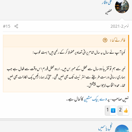
علی وقار
محفلین
نومبر 2، 2021
#15
فاخر نے کہا:
گویا آپ نے سال بہ سال تمام پرانی تصاویر محفوظ کر کے رکھی ہیں؟ بہت خوب!
خیر سے ہم تو تقریباً دو سال سے محفل کے ممبرس ہیں۔ اردو محفل فورم اس وقت سے فعال ہے جب
ہماری رسائی درست طریقے سے انٹر نیٹ تک بھی نہیں تھی۔ حتیٰ کہ ہمارا فیس بک اکاؤنٹ بھی نہیں
تھا۔ عمدہ انتخاب لاجواب پیشکش۔
نہیں صاحب، یہ
وے بیک مشین
کا کمال ہے۔
1
2
گُلِ یاسمیں