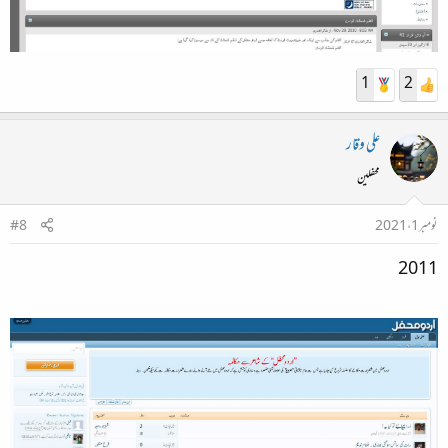
1
2
علی وقار
محفلین
نومبر 1، 2021
#8
2011