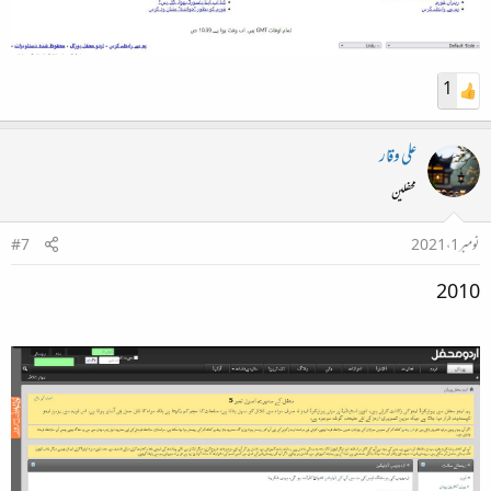
1
علی وقار
محفلین
نومبر 1، 2021
#7
2010