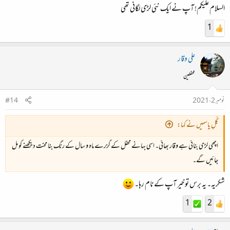
السلام علیکم! آپ نے ایک نئی لڑی لگانی تھی
1
علی وقار
محفلین
نومبر 2، 2021
#14
گُلِ یاسمیں نے کہا:
اچھی لڑی بنائی ہے وقار بھائی۔ اسی بہانے محفل کے گزرے ماہ و سال کے رنگ بنا محنت دیکھنے کو مل
جائیں گے۔
شکریہ۔ یہ برس تو خیر آپ کے نام رہا۔
1
2