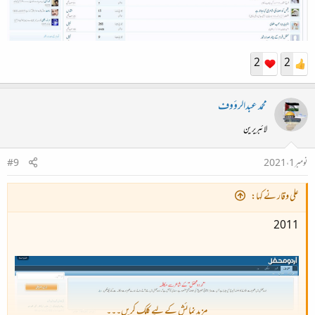
2
2
محمد عبدالرؤوف
لائبریرین
نومبر 1، 2021
#9
علی وقار نے کہا:
2011
مزید نمائش کے لیے کلک کریں۔۔۔