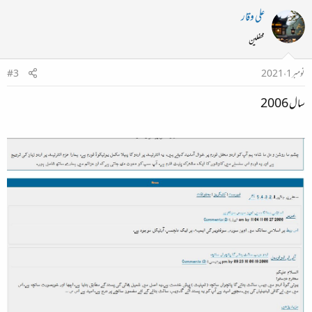
علی وقار
محفلین
نومبر 1، 2021
#3
سال 2006