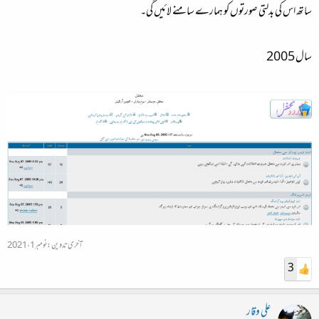
ساتھ اس کی بدلتی صورتوں کو ہمارے سامنے لائیں گی۔
سال 2005
آخری تدوین:
نومبر 1، 2021
3
علی وقار