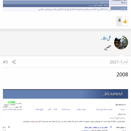
4
علی وقار
محفلین
نومبر 1، 2021
#5
2008