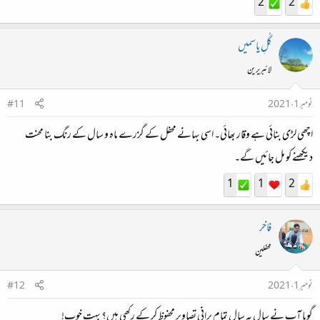
2
2
گُلِ یاسمیں
لائبریرین
نومبر 1، 2021
#11
اچھی لڑی بنائی ہے وقار بھائی۔ اسی بہانے محفل کے گزرے ماہ و سال کے رنگ بنا محنت
دیکھنے کو مل جائیں گے۔
1
1
2
فاخر
محفلین
نومبر 1، 2021
#12
گویا آپ نے سال بہ سال تمام پرانی تصاویر محفوظ کر کے رکھی ہیں؟ بہت خوب!