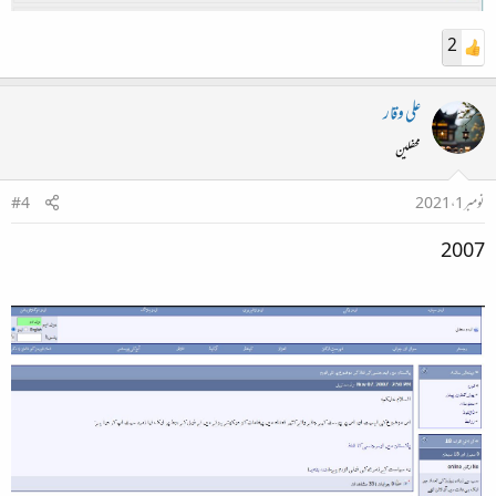
2
علی وقار
محفلین
نومبر 1، 2021
#4
2007