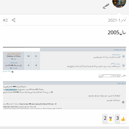
محفلین
نومبر 1، 2021
#2
سال 2005
2
3