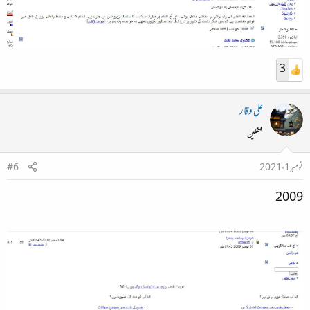
3
علی وقار
محفلین
نومبر 1، 2021
#6
2009