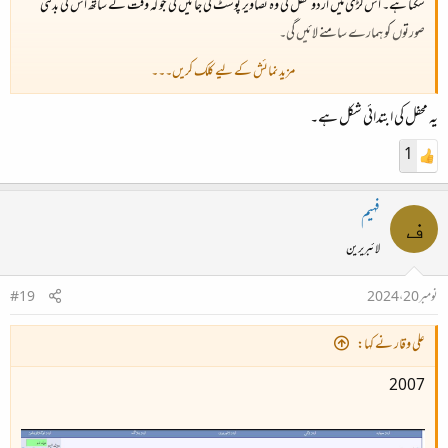
سکتا ہے۔ اس لڑی میں اردو محفل کی وہ تصاویر پوسٹ کی جائیں گی جو کہ وقت کے ساتھ اس کی بدلتی
صورتوں کو ہمارے سامنے لائیں گی۔
مزید نمائش کے لیے کلک کریں۔۔۔
سال 2005
یہ محفل کی ابتدائی شکل ہے۔
1
فہیم
ف
لائبریرین
نومبر 20، 2024
#19
علی وقار نے کہا:
2007