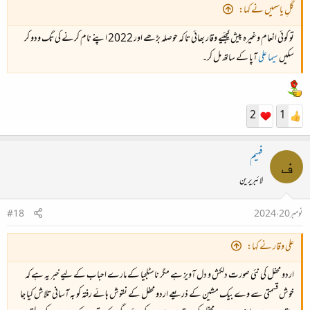
گُلِ یاسمیں نے کہا:
تو کوئی انعام وغیرہ پیش کیجئیے وقار بھائی تا کہ حوصلہ بڑھے اور 2022 اپنے نام کرنے کی تگ ودو کر
سکیں
سیما علی
آپا کے ساتھ مل کر۔
2
1
فہیم
ف
لائبریرین
نومبر 20، 2024
#18
علی وقار نے کہا:
اردو محفل کی نئی صورت دلکش و دل آویز ہے مگر ناسٹلجیا کے مارے احباب کے لیے خبر یہ ہے کہ
خوش قسمتی سے وے بیک مشین کے ذریعے اردو محفل کے نقوش ہائے رفتہ کو بہ آسانی تلاش کیا جا