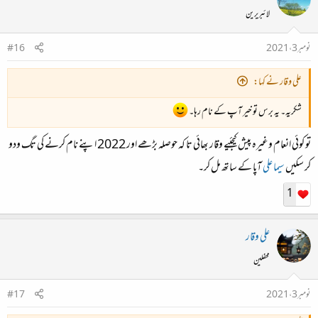
لائبریرین
نومبر 3، 2021
#16
علی وقار نے کہا:
شکریہ۔ یہ برس تو خیر آپ کے نام رہا۔
تو کوئی انعام وغیرہ پیش کیجئیے وقار بھائی تا کہ حوصلہ بڑھے اور 2022 اپنے نام کرنے کی تگ ودو
کر سکیں
سیما علی
آپا کے ساتھ مل کر۔
1
علی وقار
محفلین
نومبر 3، 2021
#17