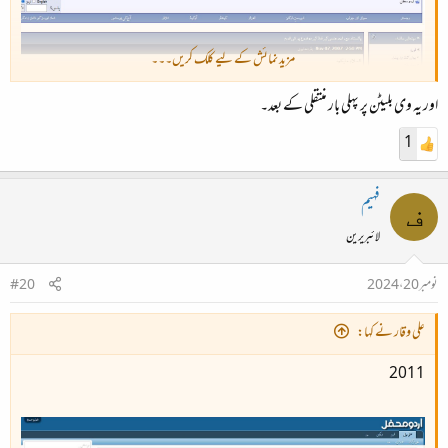
مزید نمائش کے لیے کلک کریں۔۔۔
اور یہ وی بلیٹن پر پہلی بار منتقلی کے بعد۔
1
فہیم
ف
لائبریرین
نومبر 20، 2024
#20
علی وقار نے کہا:
2011