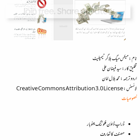
نام : میکس میگ بلاگر ٹیمپلیٹ
تخلیق کار : سید فیضان علی
اردو ترجمہ : محمد بلال خان
لائسنس : Creative Commons Attribution 3.0 License
خصوصیات
ڈراپ ڈاؤن فلوٹنگ مینو بار
مصنف کا تعارف