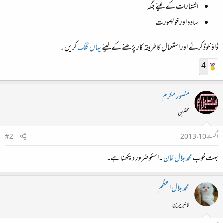
اشتہارات کے لیئے جگہ
سادہ اور خوبصورت
ڈاؤنلوڈ کرنے اور استعمال کا طریقہ کار پڑھنے کے لیئے
یہاں کلک
کریں ۔
4
منصور مکرم
محفلین
اگست 10، 2013
#2
بہت خوب
محمد بلال خان
۔اسکو ضرور دیکھنا ہے۔
محمد بلال اعظم
لائبریرین