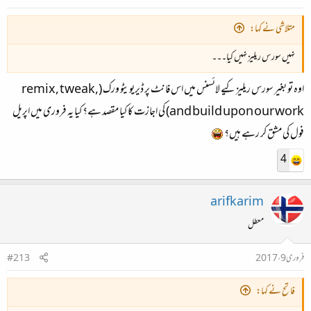
متلاشی نے کہا:
نہیں سورس ریلیز نہیں کیا۔۔۔
اوہ تو بغیر سورس ریلیز کیے لائسنس میں اس فانٹ پر ڈیریویٹو ورک (remix, tweak,
and build upon our work) کی اجازت کا کیا مقصد ہے؟ کیا یہ فروری میں اپریل
فول کی مشق کر رہے ہیں؟
4
arifkarim
معطل
فروری 9، 2017
#213
فاتح نے کہا: