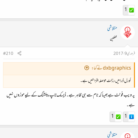
1
متلاشی
محفلین
فروری 9، 2017
#210
dxbgraphics نے کہا:
کورل ڈرا میں رزلٹ حوصلہ افزا نہیں ہے۔
یہ ویب فونٹ ہےجیسا کہ نام سے ہی ظاہر ہے۔ ڈیسک ٹاپ پبلشنگ کے لیے موزوں نہیں
ہے۔
1
1
متلاشی