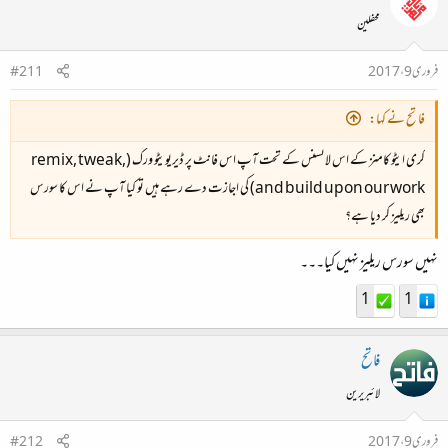
محفلین
فروری 9، 2017
#211
فاتح نے کہا:
کری ایٹو کامنز کے اس لائسنس کے تحت آپ اس فانٹ پر ڈیریویٹو ورک (remix, tweak,
and build upon our work) کی اجازت دے رہے ہیں تو کیا آپ نے اس کا سورس
بھی ریلیز کر دیا ہے؟
نہیں سورس ریلیز نہیں کیا۔۔۔
1
1
فاتح
لائبریرین
فروری 9، 2017
#212