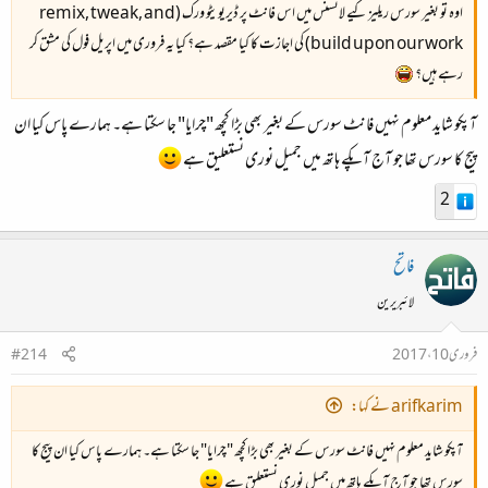
اوہ تو بغیر سورس ریلیز کیے لائسنس میں اس فانٹ پر ڈیریویٹو ورک (remix, tweak, and
build upon our work) کی اجازت کا کیا مقصد ہے؟ کیا یہ فروری میں اپریل فول کی مشق کر
رہے ہیں؟
آپکو شاید معلوم نہیں فانٹ سورس کے بغیر بھی بڑا کچھ "چرایا" جا سکتا ہے۔ ہمارے پاس کیا ان
پیج کا سورس تھا جو آج آپکے ہاتھ میں جمیل نوری نستعلیق ہے
2
فاتح
لائبریرین
فروری 10، 2017
#214
arifkarim نے کہا:
آپکو شاید معلوم نہیں فانٹ سورس کے بغیر بھی بڑا کچھ "چرایا" جا سکتا ہے۔ ہمارے پاس کیا ان پیج کا
سورس تھا جو آج آپکے ہاتھ میں جمیل نوری نستعلیق ہے