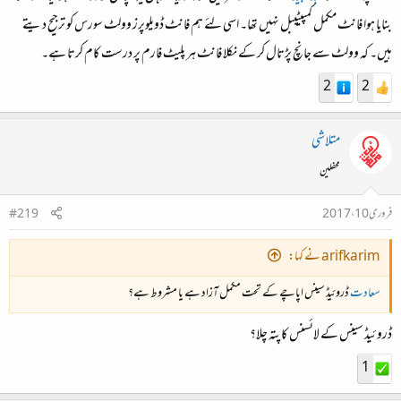
بنایا ہوا فانٹ مکمل کمپیٹیبل نہیں تھا۔ اسی لئے ہم فانٹ ڈویلوپرز وولٹ سورس کو ترجیح دیتے
ہیں۔ کہ وولٹ سے جانچ پڑتال کر کے نکلا فانٹ ہر پلیٹ فارم پر درست کام کرتا ہے۔
2
2
متلاشی
محفلین
فروری 10، 2017
#219
arifkarim نے کہا:
سعادت
ڈروئیڈ سینس اپاچے کے تحت مکمل آزاد ہے یا مشروط ہے؟
ڈروئیڈ سینس کے لائسنس کاپتہ چلا؟
1