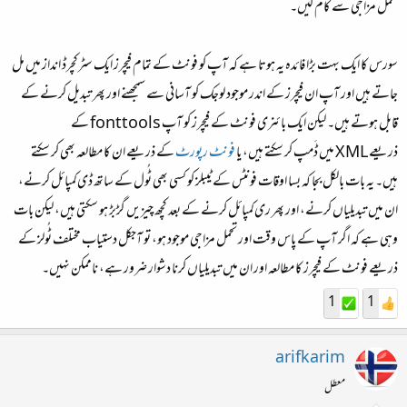
تحمل مزاجی سے کام لیں۔
سورس کا ایک بہت بڑا فائدہ یہ ہوتا ہے کہ آپ کو فونٹ کے تمام فیچرز ایک سٹرکچرڈ انداز میں مل
جاتے ہیں اور آپ ان فیچرز کے اندر موجود لوجک کو آسانی سے سمجھنے اور پھر تبدیل کرنے کے
قابل ہوتے ہیں۔ لیکن ایک بائنری فونٹ کے فیچرز کو آپ
fonttools
کے
ذریعے
XML
میں ڈَمپ کر سکتے ہیں، یا
فونٹ رپورٹ
کے ذریعے ان کا مطالعہ بھی کر سکتے
ہیں۔ یہ بات بالکل بجا کہ بسا اوقات فونٹس کے ٹیبلز کو کسی بھی ٹُول کے ساتھ ڈی‌کمپائل کرنے،
ان میں تبدیلیاں کرنے، اور پھر ری‌کمپائل کرنے کے بعد کچھ چیزیں گڑبڑ ہو سکتی ہیں، لیکن بات
وہی ہے کہ اگر آپ کے پاس وقت اور تحمل مزاجی موجود ہو، تو آجکل دستیاب مختلف ٹُولز کے
ذریعے فونٹ کے فیچرز کا مطالعہ اور ان میں تبدیلیاں کرنا دشوار ضرور ہے، ناممکن نہیں۔
1
1
arifkarim
معطل