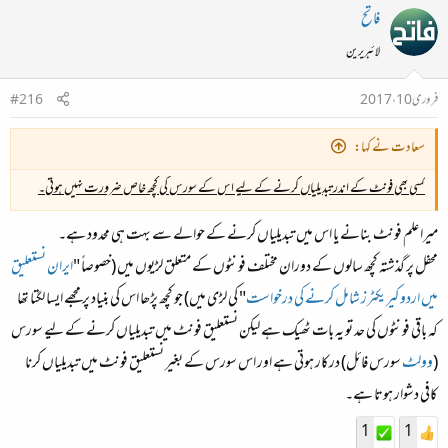
فاتح
لائبریرین
فروری 10، 2017
#216
سعادت نے کہا:
کسی بھی فونٹ کے اندر تبدیلیاں کرنے کے لیے اس کے سورس کی کچھ خاص ضرورت نہیں ہوتی۔
میرا علم فونٹ بنانے یا اس میں تبدیلیاں کرنے کے حوالے سے بہت ہی محدود ہے۔
محفل پر گذشتہ کچھ سالوں کے دوران مختلف فونٹوں کے متعلق لڑیوں میں (خصوصاً "
ایران نستعلیق
میں اردو کیریکٹرز شامل کرنے کی درخواست
" کی لڑی میں) جو کچھ پڑھا اس کی بنیاد پر مجھے ایسا لگتا تھا
کہ باقی فونٹوں کی حد تو یہ بات ٹھیک ہے لیکن نستعلیق فونٹ میں تبدیلیاں کرنے کے لیے سورس
(
وولٹ
سورس فائل) درکار ہوتی ہے اور اس سورس کے بغیر نستعلیق فونٹ میں تبدیلیاں کرنا
کافی دشوار ہوتا ہے۔
1
1