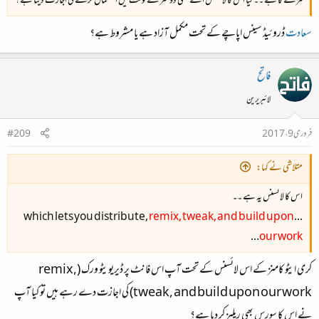
مزے کا ہے ۔۔ کیا اس کا لائسنس اسے کسی دوسرے فونٹ میں استعمال کرنے کی اجازت دیتا ہے ؟
سعادت
ڈروئیڈ سینس اپاچے کے تحت مکمل آزاد ہے یا مشروط ہے؟
فاتح
لائبریرین
فروری 9، 2017
#209
متلاشی نے کہا:
اس کا لائسنس یہ ہے ۔۔
remix, tweak, and build upon
...which lets you distribute,
...
our work
کری ایٹو کامنز کے اس لائسنس کے تحت آپ اس فانٹ پر ڈیریویٹو ورک (remix,
tweak, and build upon our work) کی اجازت دے رہے ہیں تو کیا آپ
نے اس کا سورس بھی ریلیز کر دیا ہے؟