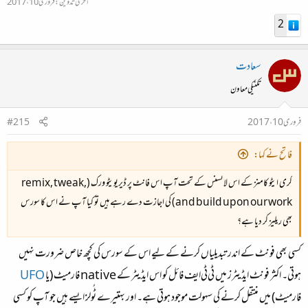
آخری تدوین:
فروری 10، 2017
2
سعادت
تکنیکی معاون
فروری 10، 2017
#215
فاتح نے کہا:
کری ایٹو کامنز کے اس لائسنس کے تحت آپ اس فانٹ پر ڈیریویٹو ورک (remix, tweak,
and build upon our work) کی اجازت دے رہے ہیں تو کیا آپ نے اس کا سورس
بھی ریلیز کر دیا ہے؟
کسی بھی فونٹ کے اندر تبدیلیاں کرنے کے لیے اس کے سورس کی کچھ خاص ضرورت نہیں
ہوتی۔ اکثر فونٹ ایڈیٹرز میں ٹی‌ٹی‌ایف فائل کو اس ایڈیٹر کے
native
فارمیٹ (یا
UFO
فارمیٹ) میں منتقل کرنے کی سہولت موجود ہوتی ہے۔ اور بہتیرے ٹُولز ایسے ہیں جو آپ کو کسی