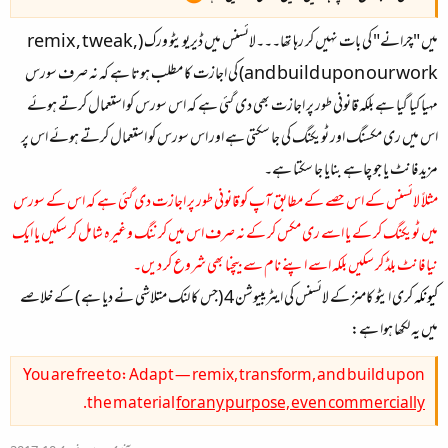
میں "چرانے" کی بات نہیں کر رہا تھا۔۔۔لائسنس میں ڈیریویٹو ورک (remix, tweak,
and build upon our work) کی اجازت کا مطلب ہوتا ہے کہ نہ صرف سورس
مہیا کیا گیا ہے بلکہ قانونی طور پر اجازت بھی دی گئی ہے کہ اس سورس کو استعمال کرتے ہوئے
اس میں ری مکسنگ اور ٹویکنگ کی جا سکتی ہے اور اس سورس کو استعمال کرتے ہوئے اس پر
مزید فانٹ یا جو چاہے بنایا جا سکتا ہے۔
مثلاً لائسنس کے اس حصے کے مطابق آپ کو قانونی طور پر اجازت دی گئی ہے کہ اس کے سورس
میں ٹویکنگ کر کے یا اسے ری مکس کر کے نہ صرف اس میں کرننگ وغیرہ شامل کر سکیں یا ایک
نیا فانٹ بلڈ کر سکیں بلکہ اسے اپنے نام سے بیچنا بھی شروع کر دیں۔
کیونکہ
کری ایٹو کامنز کے لائسنس کی ایٹریبیوشن 4 (جس کا لنک متلاشی نے دیا ہے ) کے خلاصے
میں یہ لکھا ہوا ہے:
You are free to: Adapt — remix, transform, and build upon
.
the material
for any purpose, even commercially