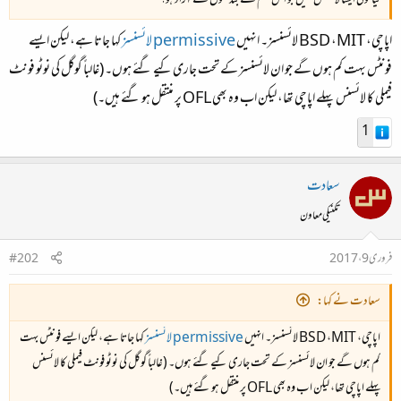
کیا کوئی ایسا لائسنس نہیں جو اس قسم کے بندھنوں نے آزاد ہو؟
اپاچی،
MIT
،
BSD
لائسنسز۔ انہیں
permissive
لائسنسز
کہا جاتا ہے، لیکن ایسے
فونٹس بہت کم ہوں گے جو ان لائسنسز کے تحت جاری کیے گئے ہوں۔ (غالباً گوگل کی نوٹو فونٹ
فیملی کا لائسنس پہلے اپاچی تھا، لیکن اب وہ بھی
OFL
پر منتقل ہو گئے ہیں۔)
1
سعادت
تکنیکی معاون
فروری 9، 2017
#202
سعادت نے کہا:
اپاچی،
MIT
،
BSD
لائسنسز۔ انہیں
permissive
لائسنسز
کہا جاتا ہے، لیکن ایسے فونٹس بہت
کم ہوں گے جو ان لائسنسز کے تحت جاری کیے گئے ہوں۔ (غالباً گوگل کی نوٹو فونٹ فیملی کا لائسنس
پہلے اپاچی تھا، لیکن اب وہ بھی
OFL
پر منتقل ہو گئے ہیں۔)