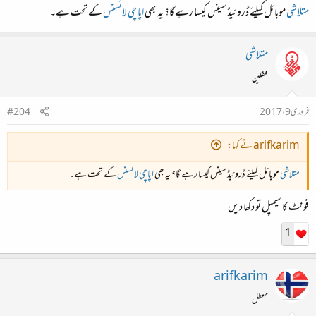
متلاشی
موبائل کیلئے ڈروئیڈ سینس کیسا رہے گا؟ یہ بھی
اپاچی لائسنس
کے تحت ہے۔
متلاشی
محفلین
فروری 9، 2017
#204
arifkarim نے کہا:
متلاشی
موبائل کیلئے ڈروئیڈ سینس کیسا رہے گا؟ یہ بھی
اپاچی لائسنس
کے تحت ہے۔
فونٹ کا سیمپل تو دکھا دیں
1
arifkarim
معطل