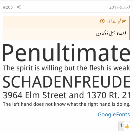
فروری 9، 2017
#205
متلاشی نے کہا:
فونٹ کا سیمپل تو دکھا دیں
Google Fonts
1