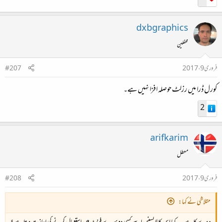
dxbgraphics
محفلین
فروری 9، 2017
#207
کورل ڈرا میں رزلٹ حوصلہ افزا نہیں ہے۔
2
arifkarim
معطل
فروری 9، 2017
#208
متلاشی نے کہا: