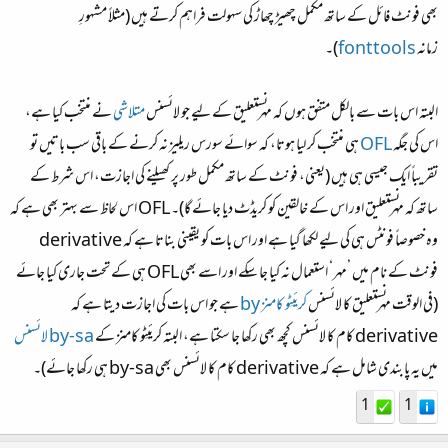
بھی فونٹ فائل کے ساتھ مکمل چھیڑ چھاڑ کی سہولت فراہم کرتے ہیں (مثلاً مشہورِ
زمانہ
fonttools
)۔
البتہ اس بات سے بالکل متفق ہوں کہ مہر نستعلیق کے لیے جو لائسنس
متلاشی
نے منتخب کیا ہے،
اس کی جگہ
OFL
ہی منتخب کر لیا ہوتا، کہ سوائے سورس ریلیز نہ کرنے کے باقی سب باتیں تو
تقریباً ایک جیسی ہی ہیں (یعنی، فونٹ کے ساتھ مکمل طور پر کھیلنے کی اجازت، اس شرط کے
ساتھ کہ مہر نستعلیق اور اس کے خالقین کو کریڈٹ دیا جائے گا)۔
OFL
اس لحاظ سے بہتر بھی ہے کہ
وہ خصوصاً فونٹس ہی کی لیے لکھا گیا ہے اور اس بات کو یقینی بناتا ہے کہ
derivative
فونٹ کے نام میں ’مہر‘ استعمال نہ کیا جا سکے اور اسے بھی
OFL
ہی کے تحت جاری کیا جائے
(فی الوقت مہر نستعلیق کا لائسنس
کریئٹِو کامنز
by
ہے جو اس بات کی اجازت دیتا ہے کہ
derivative
کام کا لائسنس کچھ بھی رکھا جا سکتا ہے، البتہ کریئٹِو کامنز کے
by-sa
لائسنس
میں یہ پابندی شامل ہے کہ
derivative
کام کا لائسنس بھی
by-sa
ہی رکھا جائے)۔
1
1