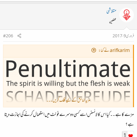
متلاشی
محفلین
فروری 9، 2017
#206
arifkarim نے کہا:
مزید نمائش کے لیے کلک کریں۔۔۔
مزے کا ہے ۔۔ کیا اس کا لائسنس اسے کسی دوسرے فونٹ میں استعمال کرنے کی اجازت دیتا
ہے ؟
Google Fonts
1