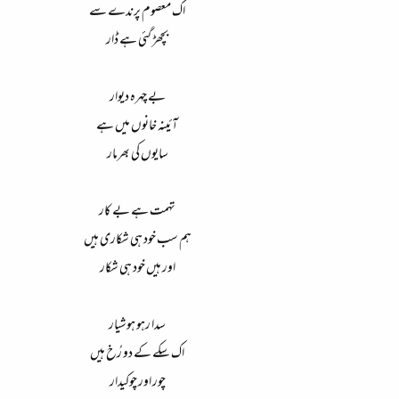
اک معصوم پرندے سے
بچھڑ گئی ہے ڈار
بے چہرہ دیوار
آئینہ خانوں میں ہے
سایوں کی بھرمار
تہمت ہے بے کار
ہم سب خود ہی شکاری ہیں
اور ہیں خود ہی شکار
سدا رہو ہوشیار
اک سکے کے دو رُخ ہیں
چور اور چوکیدار