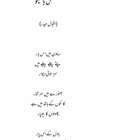
مسلسل ہائیکو
(اقبال حیدر)
ساون میں اس بار
پتے پیلے پیلے ہیں
سبز ہوئی دیوار
بھنورے ہیں سرشار
کانٹوں کے ہاتھ میں ہے
پھولوں کا بیوپار
بادل کے اُس پار