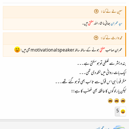
سین خے نے کہا:
سید عمران
بھائی ما شاء اللہ
مفتی
ہیں۔
محمد وارث نے کہا:
عمران صاحب
مفتی
ہونے کے ساتھ ساتھ motivational speaker بھی ہیں!
بندہ بشر سے غلطی تو ہوسکتی ہے۔۔۔
ایک بات روانی میں لکھ دی تھی۔۔۔
مگر فوراً ہی اس قول سے تائب بھی تو ہوگئے تھے۔۔۔
لیکن یار لوگوں کا حافظہ بھی غضب کا ہے!!!
5
سید عمران