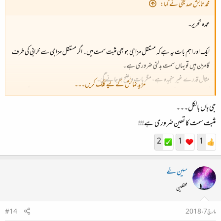
محمد تابش صدیقی نے کہا:
عمدہ تحریر۔
ایک اور اہم بات یہ ہے کہ مستقل مزاجی ہو بھی مثبت سمت میں۔ اگر مستقل مزاجی سے خرابی کی طرف
گامزن ہیں تو یہاں سمت بدلنی ضروری ہے۔
مثال قدرے غیر سنجیدہ ہے، مگر بات واضح ہو جائے گی۔
مزید نمائش کے لیے کلک کریں۔۔۔
اگر لاہور قلندرز مستقل مزاجی سے خراب پرفارم کرتی رہے تو کبھی پی ایس ایل نہیں جیت پائے گی۔
جی ہاں بالکل۔۔۔
مثبت سمت کا تعین ضروری ہے!!!
2
1
1
سین خے
محفلین
مارچ 7، 2018
#14