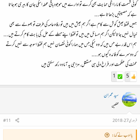
کوئی قسمت کا مارا انکی حمایت بھی کرے تو ادارے میں موجود باقی عملہ اسکی جان کا بیری ہو جاتا
ہے کہ مصیبتیں بڑھاتا ہے ...
ہمیں فقط عیش کوش سے کام ہے اگر ہم عیش میں ہیں تو رفاہ عامہ کی طرف تو بھولے سے بھی
خیال نہیں جاتا لیکن اگر ہم مسائل میں ہیں تو فقط اپنے مسلے کے حل.کی بابت کام کرتے ہیں ...
ہم اس قدر بے حس ہیں کہ وہ نیکی جس میں ہمارا کوئی نقصان نہیں ہم فقط اسوجہ سے نہیں کرتے
کہ دوسرے کو فائدہ کیوں ہو ....
محنت کی عظمت اور فراخ دلی ہی مستقل.مزاجی پہ آمادہ رکھ سکتی ہیں
1
5
سید عمران
محفلین
فروری 27، 2018
#11
با ادب نے کہا: