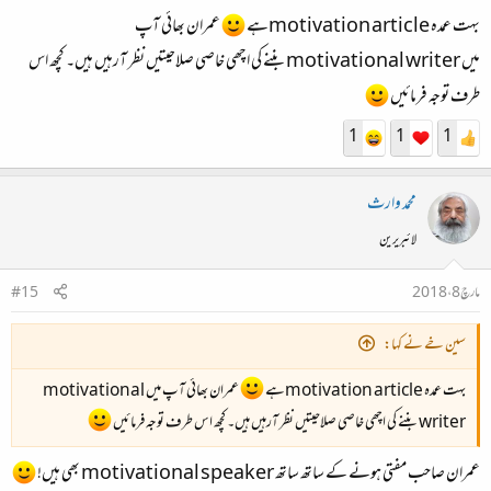
بہت عمدہ motivation articleہے
عمران بھائی آپ
میں motivational writer بننے کی اچھی خاصی صلاحیتیں نظر آرہیں ہیں۔ کچھ اس
طرف توجہ فرمائیں
1
1
1
محمد وارث
لائبریرین
مارچ 8، 2018
#15
سین خے نے کہا:
بہت عمدہ motivation articleہے
عمران بھائی آپ میں motivational
writer بننے کی اچھی خاصی صلاحیتیں نظر آرہیں ہیں۔ کچھ اس طرف توجہ فرمائیں
عمران صاحب مفتی ہونے کے ساتھ ساتھ motivational speaker بھی ہیں!