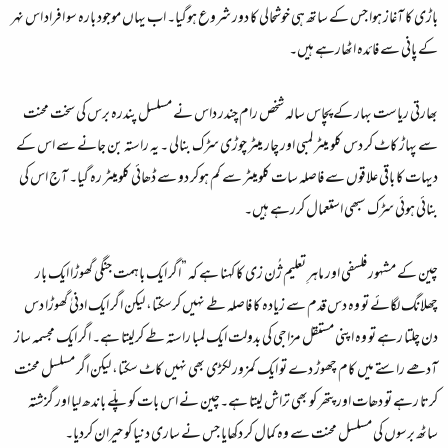
باڑی کا آغاز ہوا جس کے ساتھ ہی خوشحالی کا دور شروع ہوگیا۔ اب یہاں موجود بارہ سو افراد اس نہر
کے پانی سے فائدہ اٹھارہے ہیں۔
بھارتی ریاست بہار کے پچاس سالہ شخص رام چندر داس نے مسلسل پندرہ برس کی سخت محنت
سے پہاڑ کاٹ کر دس کلو میٹر لمبی اور چار میٹر چوڑی سڑک بنالی ۔ یہ راستہ بن جانے سے اس کے
دیہات کا باقی علاقوں سے فاصلہ سات کلومیٹر سے کم ہوکر دو سے ڈھائی کلومیٹر رہ گیا۔ آج اس کی
بنائی ہوئی سڑک سبھی استعمال کررہے ہیں۔
چین کے مشہور فلسفی اور ماہرِ تعلیم ژُن زی کا کہنا ہے کہ ”اگر ایک باہمت جنگی گھوڑا ایک بار
چھلانگ لگائے تو وہ دس قدم سے زیادہ کا فاصلہ طے نہیں کرسکتا، لیکن اگر ایک ادنیٰ گھوڑا دس
دن چلتا رہے تو وہ اپنی مستقل مزاجی کی بدولت ایک لمبا راستہ طے کرلیتا ہے۔ اگر ایک مجسمہ ساز
آدھے راستے میں کام چھوڑ دے تو ایک کمزور لکڑی بھی نہیں کاٹ سکتا، لیکن اگر مسلسل محنت
کرتا رہے تو دھات اور پتھر کو بھی تراش لیتا ہے۔چین نے اس بات کو پلّے باندھ لیا اور گزشتہ
ساٹھ برسوں کی مسلسل محنت سے وہ کمال کر دکھایا جس نے ساری دنیا کو حیران کردیا۔