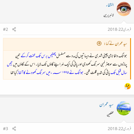
الشفاء
لائبریرین
فروری 22، 2018
#2
سید عمران نے کہا:
ہوانگ دافا نامی چینی شہری نے دیہاتیوں کی مدد سے مسلسل
چھتیس برس تک محنت کرکے
تین
پہاڑوں سے سو میٹر لمبی سرنگ کھودی اور پانی کی ایک نہر اپنے گاؤں تک لایا۔ اس کے گاؤں میں
تیس
سال قبل تک
پانی کی شدید قلت تھی۔
ہوانگ نے ؁۱۹۹۵ ء میں سرنگ کھودنے کا آغاز
کیا تھا
سید عمران
محفلین
فروری 22، 2018
#3