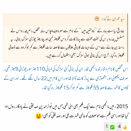
سید عمران نے کہا:
بھارتی ریاست بہار کے ’’ماؤنٹین مین‘‘ کے نام سے معروف پچاس سالہ شخص رام چندر داس نے
مسلسل پندرہ برس کی سخت محنت سے پہاڑ کاٹ کر دس کلو میٹر لمبی اور چار میٹر چوڑی سڑک بنالی ۔ یہ
راستہ بن جانے سے اس کے دیہات کا باقی علاقوں سے فاصلہ سات کلومیٹر سے کم ہوکر دو سے ڈھائی
کلومیٹر رہ گیا۔ آج اس کی بنائی ہوئی سڑک سبھی استعمال کررہے ہیں۔
اس شخص کا نام دشارتھ مانجھی تھا۔ ان کی بنائی گئی سڑک کی لمبائی 110 میٹر اور چوڑائی 9 میٹر تھی۔
صرف چھینی اور ہتھوڑی سے پہاڑ کاٹ ڈالا تھا اور اس کام میں 22 سال لگے تھے۔ اور ان کے
گاؤں کا شہر سے فاصلہ 55 کلومیٹر سے کم ہو کر 15 کلومیٹر رہ گیا تھا۔
2015ء میں مانجھی نام سے ایک فلم بھی بنی تھی جس میں نواز الدین صدیقی نے یادگار رول ادا
کیا تھا اور اسی فلم سے موصوف کو عالمی شہرت ملی اور صدیقی کو بھی!
1
4