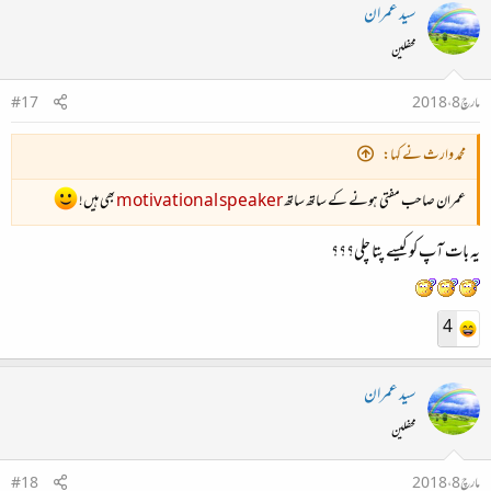
سید عمران
محفلین
مارچ 8، 2018
#17
محمد وارث نے کہا:
عمران صاحب مفتی ہونے کے ساتھ ساتھ
motivational speaker
بھی ہیں!
یہ بات آپ کو کیسے پتا چلی؟؟؟
4
سید عمران
محفلین
مارچ 8، 2018
#18