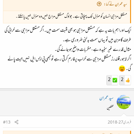
سید عمران نے کہا:
مستقل مزاجی انسان کو منزل تک پہنچاتی ہے۔ جو لوگ مستقل مزاج نہیں وہ منزل نہیں پاسکتے ۔
ایک اور اہم بات یہ ہے کہ مستقل مزاجی ہو بھی مثبت سمت میں۔ اگر مستقل مزاجی سے خرابی کی
طرف گامزن ہیں تو یہاں سمت بدلنی ضروری ہے۔
مثال قدرے غیر سنجیدہ ہے، مگر بات واضح ہو جائے گی۔
اگر لاہور قلندرز مستقل مزاجی سے خراب پرفارم کرتی رہے تو کبھی پی ایس ایل نہیں جیت پائے
گی۔
2
2
سید عمران
محفلین
فروری 27، 2018
#13