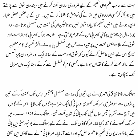
بہت سے طالب علم اپنی تعلیم کے لیے ضروری سامان اکھٹا کرتے ہیں، چند دن شوق سے پڑھتے
ہیں پھر اکتا کر کسی اور وادی میں اترنے کی خواہش کا اظہار کرتے ہیں۔ اس کے برعکس بعض طلباء
ایسے ہوتے ہیں جنہیں تعلیم کا زیادہ شوق نہیں ہوتا لیکن ان کی محنت میں تسلسل ہوتا ہے، وہ
پورا سال پڑھتے ہیں چنانچہ کامیابی ان کے قدم چومتی ہے۔ ثابت ہوا کہ کامیابی کا راز ہمت اور
شوق کے علاوہ ایسی محنت میں پوشیدہ ہے جس میں تسلسل پایا جائے۔اکثر تعمیری کام مطلوبہ
نتائج اس لیے نہیں حاصل کرتے کیوں کہ شوق اور ہمت کے ساتھ ایک اور ضروری چیز تسلسل
کے ساتھ محنت کرنے کا فقدان ہوتا ہے۔کسی کام کو تسلسل سے کرتے رہنا ایک دن منزل
تک پہنچا دیتا ہے۔
ہوانگ دافا نامی چینی شہری نے دیہاتیوں کی مدد سے مسلسل چھتیس برس تک محنت کرکے تین
پہاڑوں سے سو میٹر لمبی سرنگ کھودی اور پانی کی ایک نہر اپنے گاؤں تک لایا۔ اس کے گاؤں
میں آج سے تقریباً تیس سال قبل تک پانی کی شدید قلت تھی۔ ہوانگ نے ؁۱۹۵۹ ء میں
سرنگ کھودنے کا آغاز کیا تھا۔نہر کو گاؤں تک لانے کے لیے ہوانگ نے یونیورسٹی میں پانی
کے بہاؤ اور ندیوں کی تعمیر کا علم حاصل کیا اور اسے آزمایا۔نہر کا پانی آنے سے گاؤں میں کھیتی