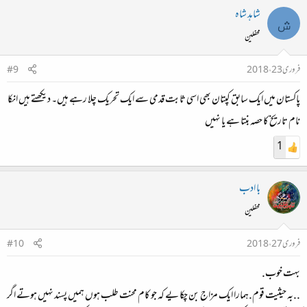
شاہد شاہ
ش
محفلین
فروری 23، 2018
#9
پاکستان میں ایک سابق کپتان بھی اسی ثابت قدمی سے ایک تحریک چلا رہے ہیں۔ دیکھتے ہیں انکا
نام تاریخ کا حصہ بنتا ہے یا نہیں
1
با ادب
محفلین
فروری 27، 2018
#10
بہت خوب.
..بہ حیثیت قوم.ہمارا ایک مزاج بن چکا یے کہ جو کام محنت طلب ہوں ہمیں پسند نہیں ہوتے اگر