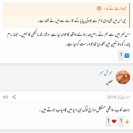
محمد وارث نے کہا:
جی اس میں بھی وہی نام ہے جو وکی پیڈیا کے حوالے سے میں نے لکھا ہے۔
اس خبر میں سے ہم نے رام چندر والے واقعہ کا حوالہ لیا ہے، دشارتھ مانجھی کا نہیں۔ البتہ رام
چندر کو ماؤنٹین مین لکھ دیا تھا جو درست کردیا ہے۔
1
سحرش سحر
محفلین
فروری 22، 2018
#8
بہت خوب! واقعی مستقل مزاج لوگ ہی دنیا میں کامیاب ہوتے ہیں ۔
1
1