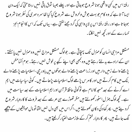
رفتہ اس میں کمی واقعی ہونا شروع ہوجاتی ہے اور پہلے جیسا شوق باقی نہیں رہتا حتی کہ ایک دن
ایسا آتا ہے کہ وہ کام جو بہت جوش و خروش سے شروع کیا گیا تھا سرد مہری کی نظر ہونا شروع
ہوجاتا ہے اور رفتہ رفتہ اس پر لاپرواہی کی گرد جمنے لگتی ہے، یہاں تک کہ اس کا انجام بجز
خسارے کے اور کچھ نہیں نکلتا۔
مستقل مزاجی انسان کو منزل تک پہنچاتی ہے۔ جو لوگ مستقل مزاج نہیں وہ منزل نہیں پاسکتے ۔
ان کے ارادے بدلتے رہتے ہیں وہ کبھی بھی اپنے کیے پر خوش نہیں رہتے۔ ہوم اکنامکس
پڑھنے والے زمیں دار ہیں اور زراعت پڑھنے والے ہوٹلوں میں باورچی، اسلامیات پڑھنے والے
بنک میں کام کرتے ہیں اور کامرس پڑھے لوگ اسلامیات پڑھاتے ہیں۔ کوئی سیاسیات میں ایم
اے کرنے کے بعد مسجد کا امام ہے تو کوئی حافظ قرآن اور ایم اسلامیات کے بعد سیاست میں
ہے۔ کچھ لوگ جنرل اسٹور کھولتے ہیں مگر تھوڑے ہی عرصے کے بعد فروٹ کا کاروبار شروع
کردیتے ہیں، پھر کھاد کی دکان کھولتے ہیں،اگر اس میں بھی دل نہیں لگتا تو مال مویشیوں کے پیچھے
لگ جاتے ہیں، پھر کاروبار ختم کر کے ملازمت اختیار کرلیتے ہیں۔