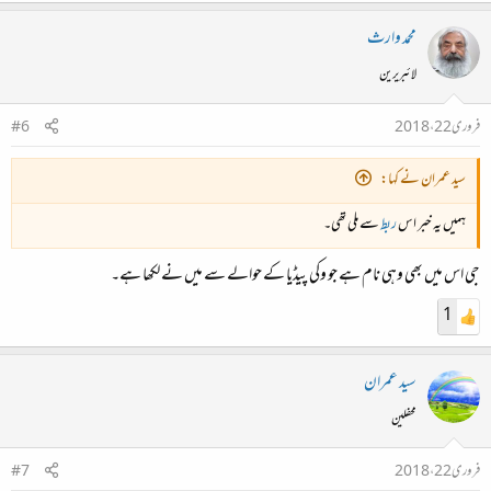
2015ء میں مانجھی نام سے ایک فلم بھی بنی تھی جس میں نواز الدین صدیقی نے یادگار رول ادا کیا تھا
محمد وارث
اور اسی فلم سے موصوف کو عالمی شہرت ملی اور صدیقی کو بھی!
لائبریرین
فروری 22، 2018
#6
سید عمران نے کہا:
ہمیں یہ خبر اس
ربط
سے ملی تھی۔
جی اس میں بھی وہی نام ہے جو وکی پیڈیا کے حوالے سے میں نے لکھا ہے۔
1
سید عمران
محفلین
فروری 22، 2018
#7