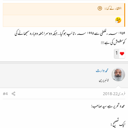
الشفاء نے کہا:
۱۹۵۹ ؁ءغلطی سے ۱۹۹۵ ؁ ء ٹائپ ہوگیا۔ جبکہ دوسرا جملہ دوبارہ سمجھانے کی
کوشش کی ہے!!!
1
محمد وارث
لائبریرین
فروری 22، 2018
#4
عمدہ تحریر ہے سید صاحب!
ایک تصحیح: