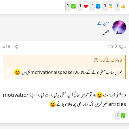
1
1
1
1
1
سین خے
محفلین
مارچ 8، 2018
#16
محمد وارث نے کہا:
عمران صاحب مفتی ہونے کے ساتھ ساتھ motivational speaker بھی ہیں!
واہ بھئی ذبردست
پھر تو عمران بھائی آپ محفل پر زیادہ سے زیادہ اپنے motivation
articles شئیر کریں تاکہ ہمارا بھی کچھ بھلا ہو جائے
2