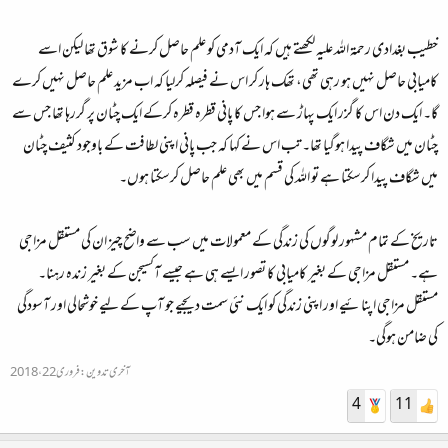
خطیب بغدادی رحمۃ اللہ علیہ لکھتے ہیں کہ ایک آدمی کو علم حاصل کرنے کا شوق تھا لیکن اسے
کامیابی حاصل نہیں ہو رہی تھی، تھک ہار کر اس نے فیصلہ کرلیا کہ اب مزید علم حاصل نہیں کرے
گا۔ ایک دن اس کا گزر ایک پہاڑ سے ہوا جس کا پانی قطرہ قطرہ کرکے ایک چٹان پر گررہا تھا جس سے
چٹان میں شگاف پیدا ہوگیا تھا۔ تب اس نے کہا کہ جب پانی اپنی لطافت کے باوجود کثیف چٹان
میں شگاف پیدا کرسکتا ہے تو اللہ کی قسم میں بھی علم حاصل کرسکتا ہوں۔
تاریخ کے تمام مشہور لوگوں کی زندگی کے معمولات میں سب سے واضح چیز ان کی مستقل مزاجی
ہے۔ مستقل مزاجی کے بغیر کامیابی کا تصور ایسے ہی ہے جیسے آکسیجن کے بغیر زندہ رہنا۔
مستقل مزاجی اپنائیے اور اپنی زندگی کو ایک نئی سمت دیجیے جو آپ کے لیے خوشحالی اور آسودگی
کی ضامن ہوگی۔
آخری تدوین:
فروری 22، 2018
4
11