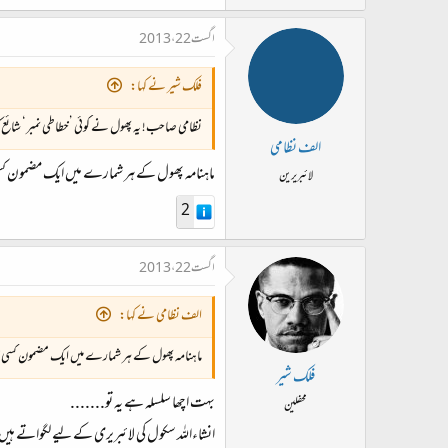
اگست 22، 2013
فلک شیر نے کہا:
نظامی صاحب! یہ پھول نے کوئی ’خطاطی نمبر‘ شائع ک
الف نظامی
ماہنامہ پھول کے ہر شمارے میں ایک مضمون کسی
لائبریرین
2
اگست 22، 2013
الف نظامی نے کہا:
ماہنامہ پھول کے ہر شمارے میں ایک مضمون کسی خ
فلک شیر
بہت اچھا سلسلہ ہے یہ تو.......
محفلین
انشاءاللہ سکول کی لائبریری کے لیے لگواتے ہیں 