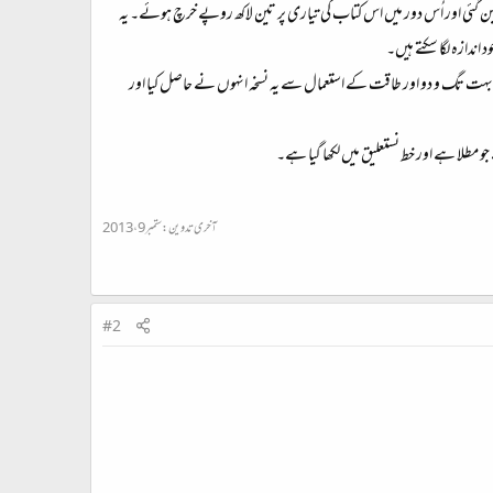
بن گئی اور اُس دور میں اس کتاب کی تیاری پر تین لاکھ روپے خرچ ہوئے۔ یہ
اندازہ لگا سکتے ہیں۔
و بہت تگ و دو اور طاقت کے استعمال سے یہ نسخہ انہوں نے حاصل کیا اور
 مطلا ہے اور خط نستعلیق میں لکھا گیا ہے۔
آخری تدوین:
ستمبر 9، 2013
#2