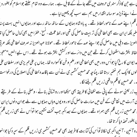
 ہے جن کا ذکر سنہری حروف میں لکھے جانے کے قابل ہے۔ ہمارے وہ تمام حلقے جو اسلام کو بطور دی
نے اپنے ڈیڑھ سو سالہ اقتدار میں ہم سے سب کچھ چھین لیا ہے۔
لم اپنے عہد کے نامور خطاط تھے۔ یہ بادشاہ ہمایوں کے ساتھ ساتھ رہے اور ہمایوں انہیں بہت پسن
لکہ ایران سے بھی خطاطی کی تربیت حاصل کی تھی اور خط ثلث ، نسخ ، طغرا میں بھی کمال حاصل کیا تھا
 العزیز سے دہلی میں حاصل کی جو اپنے عہد کے نامور خطاط تھے۔ مولانا عبد العزیز نہ صرف خطاطی بلکہ 
لفاظ بکثرت استعمال کرتے تھے جن میں دائرے اور کشش بکثرت ہوتے تھے۔ اس لیے انہیں" معجز نگا
ان کا رخ کیا جو اُس دور میں بھی خطاطی اور علم و فن کا گہوارہ تھا۔ جہاں پر علی تبریزی اور سلطان عل
ں کا ایک جم غفیر رہتا تھا۔چناچہ محمد حسین کشمیری نے اُن سے باقاعدہ خطاطی کی اصلاح کی درخواست ک
حمد حسین کا قلم واقعی زریں قلم بننے لگا۔
ر یعنی سونے کے پانی سے لکھائی کا طریقہ بھی سیکھا اور روشنائی بنانے ، وصلی بنانے کے طریقے 
ٹ میں نقاشی کے فن میں مہارت حاصل کی اور وہ یوں وہاں ہمایوں سے ملے جو ان دنوں ایران میں موج
مد حسین زریں قلم بھی ہمراہ تھے۔ ہمایوں کے بعد اکبر جب تخت نشین ہوا تو اُس نے بھی زریں قلم کی قد
ور تحفہ دیا کرتا تھا۔
ہ آئین ، آئین اکبری نکالا تو اُس کی کتابت کا فریضہ بھی محمد حسین کشمیری زریں قلم کے سپرد کیا جو ا