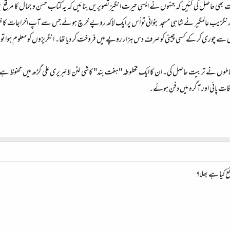
ت بھی حاصل کی گئیں کہ جنہوں نے ایسی حیرت انگیز تصویریں بنائیں کہ یہ کتاب حسن و جمال کا مرقع 
رنگزیب عالمگیر نے شاہی مسجد بنوائی تو اُس پر ایک لاکھ روپے خرچ ہوئے جس سے آپ اخراجات کا خود 
ی سے چوری کر کے کسی چینی کو صرف دس ہزار روپے میں فروخت کر دیا تھا۔ انگریزوں کو معلوم ہوا ت
طاطوں نے تربیت حاصل کی۔ ان کا ایک مخطوطہ "ہفت بند" کاشی لٹن لائبریری علی گڑھ میں محفوظ ہے جو
 کیا ہے بھلا؟