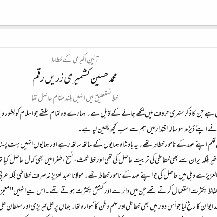
آئینِ اکبری کے خطاط
محمد حسین کشمیری زریں رقم
خطِ نستعلیق میں انہیں بلند مقام حاصل تھا
 ہے جن کا ذکر سنہری حروف میں لکھے جانے کے قابل ہے۔ ہمارے وہ تمام حلقے جو اسلام کو بطور دی
نے اپنے ڈیڑھ سو سالہ اقتدار میں ہم سے سب کچھ چھین لیا ہے۔
لم اپنے عہد کے نامور خطاط تھے۔ یہ بادشاہ ہمایوں کے ساتھ ساتھ رہے اور ہمایوں انہیں بہت پسن
لکہ ایران سے بھی خطاطی کی تربیت حاصل کی تھی اور خط ثلث ، نسخ ، طغرا میں بھی کمال حاصل کیا تھا
 العزیز سے دہلی میں حاصل کی جو اپنے عہد کے نامور خطاط تھے۔ مولانا عبد العزیز نہ صرف خطاطی بلکہ 
لفاظ بکثرت استعمال کرتے تھے جن میں دائرے اور کشش بکثرت ہوتے تھے۔ اس لیے انہیں" معجز نگا
ان کا رخ کیا جو اُس دور میں بھی خطاطی اور علم و فن کا گہوارہ تھا۔ جہاں پر علی تبریزی اور سلطان عل