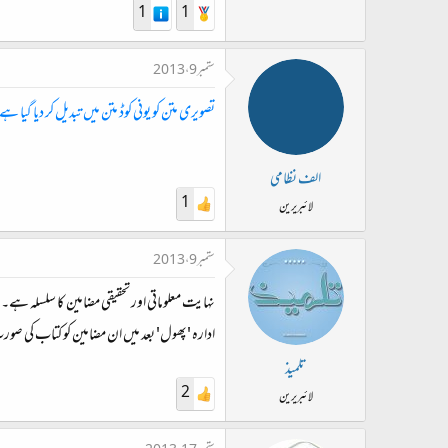
1
1
ستمبر 9، 2013
تصویری متن کو یونی کوڈ متن میں تبدیل کر دیا گیا ہ
الف نظامی
1
لائبریرین
ستمبر 9، 2013
نہایت معلوماتی اور تحقیقی مضامین کا سلسلہ 
ادارہ 'پھول' بعد میں ان مضامین کو کتاب کی صور
تلمیذ
2
لائبریرین