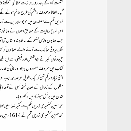
نشست گاہ کے باہر دور دراز سے خطاطی سیکھنے والو
گیا۔ الفاظ و حروف ریشم کی طرح ملائم ہونے لگے۔ م
زریں قلم نے اصفہان میں موجود ماہرین سے آبِ ز
اس طرح روایات کے مطابق انہوں نے مینا توری آر
جب ہمایوں واپس لشکر کے ساتھ ہندوستان آیا تو مح
بلکہ بیرونی ممالک سے آنے والے مہمانوں کو بھی بط
جن دنوں اکبر نے ابوالفضل اور فیضی سے اپنا علیحد
کتاب میں معروف مصوروں بہزاد اور مانی کی خدما
اتنی زیادہ رقم تھی کہ ایک طویل عرصہ بعد جب او
مغلوں کے زوال کے بعد یہ نسخہ کسی نے قلعہ دہل
لندن میں برٹش میوزیم میں رکھوا دیا۔
محمد حسین کشمیری زریں قلم سے کثیر تعداد میں خ
محمد حسین کشمیری زریں قلم نے 1614ء میں وفات پائی اور آگرہ میں دفن ہوئے۔