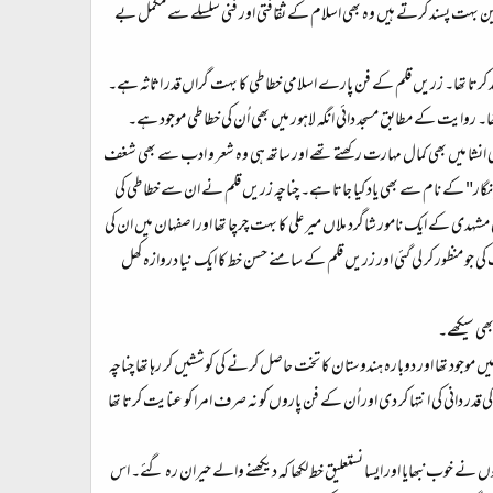
ن بہت پسند کرتے ہیں وہ بھی اسلام کے ثقافتی اور فنی سلسلے سے مکمل بے
د کرتا تھا۔ زریں قلم کے فن پارے اسلامی خطاطی کا بہت گراں قدر اثاثہ ہے۔
۔ روایت کے مطابق مسجد دائی انگہ لاہور میں بھی اُن کی خطاطی موجود ہے۔
عربی انشا میں بھی کمال مہارت رکھتے تھے اور ساتھ ہی وہ شعر و ادب سے بھی شغف
ر" کے نام سے بھی یاد کیا جاتا ہے۔ چناچہ زریں قلم نے ان سے خطاطی کی
ی مشہدی کے ایک نامور شاگرد ملاں میر علی کا بہت چرچا تھا اور اصفہان میں ان کی
ی جو منظور کر لی گئی اور زریں قلم کے سامنے حسن خط کا ایک نیا دروازہ کھل
بھی سیکھے۔
ود تھا اور دوبارہ ہندوستان کا تخت حاصل کرنے کی کوششیں کر رہا تھا چناچہ
ر دانی کی انتہا کر دی اور اُن کے فن پاروں کو نہ صرف امرا کو عنایت کرتا تھا
نہوں نے خوب نبھایا اور ایسا نستعلیق خط لکھا کہ دیکھنے والے حیران رہ گئے۔ اس