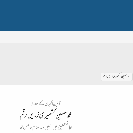
محمد حسین کشمیری زریں رقم
آئینِ اکبری کے خطاط
محمد حسین کشمیری زریں رقم
خطِ نستعلیق میں انہیں بلند مقام حاصل تھا