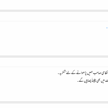
ے۔
ہے۔ نظامی صاحب ہمیں پڑھوانے کے لئے شکریہ۔
ت میں بھی یقیناً چھاپیں گے۔