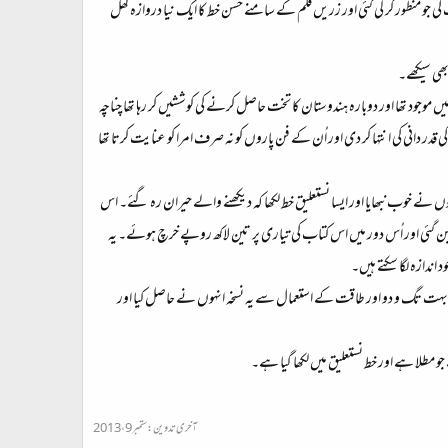
ی جو منظور کر لی گئی اور زریں قلم کے سامنے حسن خط کا ایک نیا دروازہ کھل
بھی سیکھے۔
ود تھا اور دوبارہ ہندوستان کا تخت حاصل کرنے کی کوششیں کر رہا تھا چناچہ
ر دانی کی انتہا کر دی اور اُن کے فن پاروں کو نہ صرف امرا کو عنایت کرتا تھا
نہوں نے خوب نبھایا اور ایسا نستعلیق خط لکھا کہ دیکھنے والے حیران رہ گئے۔ اس
بن گئی اور اُس دور میں اس کتاب کی تیاری پر تین لاکھ روپے خرچ ہوئے۔ یہ
اندازہ لگا سکتے ہیں۔
و بہت تگ و دو اور طاقت کے استعمال سے یہ نسخہ انہوں نے حاصل کیا اور
 مطلا ہے اور خط نستعلیق میں لکھا گیا ہے۔
آخری تدوین:
ستمبر 9، 2013