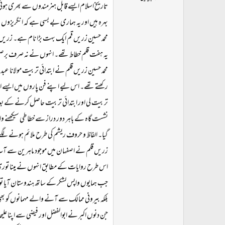
ت
تاریخ اسلام ایسے قابل ہنرمندوں سے بھری ہوئی
د
بہرہ ہیں اور یہ ہماری بے بسی ہے کہ انگریزوں 
ا
محمد حسین زریں قم ایک بہت بڑا نام ہے۔ زریں ق
ء
یہ ہفت قلم خطاط تھے۔ انہوں نے نہ صرف برصغیر ب
محمد حسین زریں قلم نے ابتدائی تربیت مولانا عبد
رکھتے تھے۔ اس لیے اپنے فن پاروں میں ایسے ا
تربیت لی اور ابتدائی تربیت حاصل کرنے کے بعد ایو
نشست گاہ کے باہر دور دراز سے خطاطی سیکھنے والو
گیا۔ الفاظ و حروف ریشم کی طرح ملائم ہونے لگے۔ م
زریں قلم نے اصفہان میں موجود ماہرین سے آبِ ز
اس طرح روایات کے مطابق انہوں نے مینا توری آر
جب ہمایوں واپس لشکر کے ساتھ ہندوستان آیا تو مح
بلکہ بیرونی ممالک سے آنے والے مہمانوں کو بھی بط
جن دنوں اکبر نے ابوالفضل اور فیضی سے اپنا علیحد