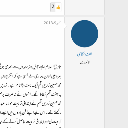
2
ستمبر 9، 2013
الف نظامی
لائبریرین
تاریخ اسلام ایسے قابل ہنرمندوں سے بھری ہوئی
بہرہ ہیں اور یہ ہماری بے بسی ہے کہ انگریزوں 
محمد حسین زریں قم ایک بہت بڑا نام ہے۔ زریں ق
یہ ہفت قلم خطاط تھے۔ انہوں نے نہ صرف برصغیر ب
محمد حسین زریں قلم نے ابتدائی تربیت مولانا عبد
رکھتے تھے۔ اس لیے اپنے فن پاروں میں ایسے ا
تربیت لی اور ابتدائی تربیت حاصل کرنے کے بعد ایو