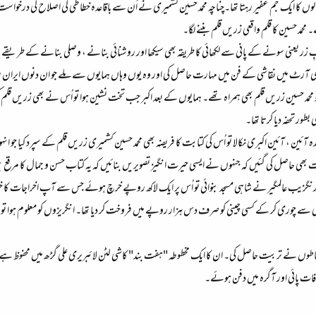
ں کا ایک جم غفیر رہتا تھا۔چناچہ محمد حسین کشمیری نے اُن سے باقاعدہ خطاطی کی اصلاح کی درخواست ک
حمد حسین کا قلم واقعی زریں قلم بننے لگا۔
ر یعنی سونے کے پانی سے لکھائی کا طریقہ بھی سیکھا اور روشنائی بنانے ، وصلی بنانے کے طریقے 
ٹ میں نقاشی کے فن میں مہارت حاصل کی اور وہ یوں وہاں ہمایوں سے ملے جو ان دنوں ایران میں موج
مد حسین زریں قلم بھی ہمراہ تھے۔ ہمایوں کے بعد اکبر جب تخت نشین ہوا تو اُس نے بھی زریں قلم کی قد
ور تحفہ دیا کرتا تھا۔
ہ آئین ، آئین اکبری نکالا تو اُس کی کتابت کا فریضہ بھی محمد حسین کشمیری زریں قلم کے سپرد کیا جو ا
ت بھی حاصل کی گئیں کہ جنہوں نے ایسی حیرت انگیز تصویریں بنائیں کہ یہ کتاب حسن و جمال کا مرقع 
رنگزیب عالمگیر نے شاہی مسجد بنوائی تو اُس پر ایک لاکھ روپے خرچ ہوئے جس سے آپ اخراجات کا خود 
ی سے چوری کر کے کسی چینی کو صرف دس ہزار روپے میں فروخت کر دیا تھا۔ انگریزوں کو معلوم ہوا ت
طاطوں نے تربیت حاصل کی۔ ان کا ایک مخطوطہ "ہفت بند" کاشی لٹن لائبریری علی گڑھ میں محفوظ ہے جو