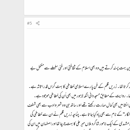
#5
ن بہت پسند کرتے ہیں وہ بھی اسلام کے ثقافتی اور فنی سلسلے سے مکمل بے
د کرتا تھا۔ زریں قلم کے فن پارے اسلامی خطاطی کا بہت گراں قدر اثاثہ ہے۔
۔ روایت کے مطابق مسجد دائی انگہ لاہور میں بھی اُن کی خطاطی موجود ہے۔
عربی انشا میں بھی کمال مہارت رکھتے تھے اور ساتھ ہی وہ شعر و ادب سے بھی شغف
ر" کے نام سے بھی یاد کیا جاتا ہے۔ چناچہ زریں قلم نے ان سے خطاطی کی
ی مشہدی کے ایک نامور شاگرد ملاں میر علی کا بہت چرچا تھا اور اصفہان میں ان کی