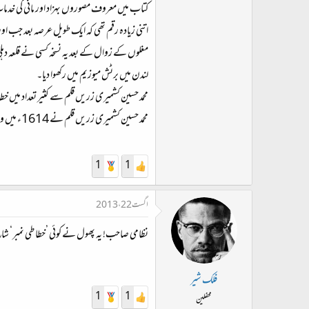
کتاب میں معروف مصوروں بہزاد اور مانی کی خدما
اتنی زیادہ رقم تھی کہ ایک طویل عرصہ بعد جب او
مغلوں کے زوال کے بعد یہ نسخہ کسی نے قلعہ دہل
لندن میں برٹش میوزیم میں رکھوا دیا۔
محمد حسین کشمیری زریں قلم سے کثیر تعداد میں خ
محمد حسین کشمیری زریں قلم نے 1614ء میں وفات پائی اور آگرہ میں دفن ہوئے۔
1
1
اگست 22، 2013
نظامی صاحب! یہ پھول نے کوئی ’خطاطی نمبر‘ شائع
فلک شیر
1
1
محفلین