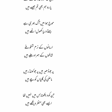
یارو ہم بھی تم جیسے ہیں
موج ہوا میں آگ بھری ہے
بہتے دریا کھول اٹھے ہیں
ارمانوں کے نرم شگوفے
شاخوں کے ہمراہ جلے ہیں
یہ جو ڈھیر ہیں یہ جو کھنڈر ہیں
ماضی کی گلیاں کوچے ہیں
جن کو دیکھنا بس میں نہیں تھا
ایسے بھی منظر دیکھے ہیں