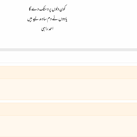
کون دلوں پر دستک دے گا
یادوں نے دم سادھ لیے ہیں
احمد راہی​