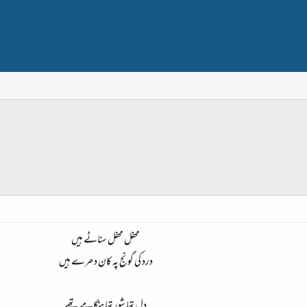
محفل محفل سناٹے ہیں
درد کی گونج پہ کان دھرے ہیں
دل تھا شور تھا ہنگامے تھے