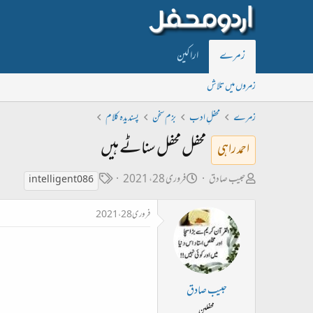
زمرے
اراکین
زمروں میں تلاش
زمرے
محفلِ ادب
بزم سخن
پسندیدہ کلام
محفل محفل سناٹے ہیں
احمد راہی
ص
ت
ٹ
حبیب صادق
فروری 28، 2021
intelligent086
ا
ا
ی
فروری 28، 2021
ح
ر
گ
ب
ی
ل
خ
ڑ
ا
حبیب صادق
ی
ب
محفلین