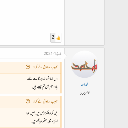
2
مارچ 1، 2021
حبیب صادق نے کہا:
دل تھا شور تھا ہنگامے تھے
محمداحمد
یارو ہم بھی تم جیسے ہیں
لائبریرین
حبیب صادق نے کہا:
جن کو دیکھنا بس میں نہیں تھا
ایسے بھی منظر دیکھے ہیں