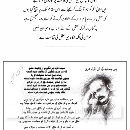
جنون کا لباس ہی عقل کی قامت پر موزوں آتا ہے
میں اپنی فکر کو ہم آہنگ کر لینے سے اس مقام تک پر پہنچ گیا ہوں
کہ عقل مرے بام و در کے طواف کرنے کو سعادت سمجھتی ہے
یہ گماں نہ کر کہ عقل کےلئے حساب و میزان نہیں
مومن کی اک نگاہ ہی عقل کی قیامت ہے
-----------------------​