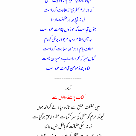
سپاہ تازہ برانگیزم از ولایت عشق
کہ در حرم خطری از بغاوت خرد است
زمانہ ہیچ نداند حقیقت او را
جنون قباست کہ موزون بقامت خرد است
بہ آن مقام رسیدم چو در برش کردم
طواف بام و در من سعادت خرد است
گمان مبر کہ خرد را حساب و میزان نیست
نگاہ بندۂ مؤمن قیامت خرد است
---------------
ترجمہ
کتاب پڑھنے والوں سے
میں مملکت عشق سے تازہ سپاہ لے کر اٹھا ہوں
کیونکہ حرم کو عقل کی سرکشی سے خطرہ لاحق ہوگیا ہے
زمانہ اسکی حقیقت کو بالکل نہیں جانتا