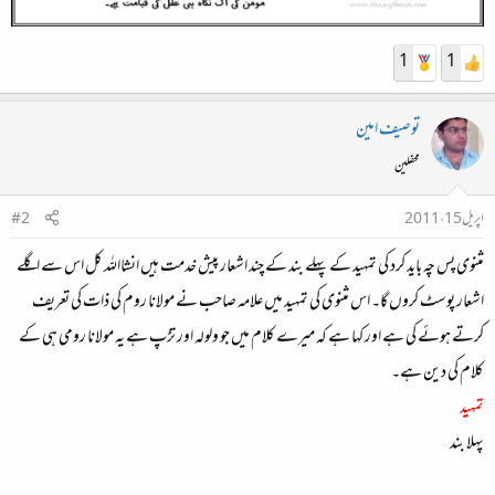
1
1
توصیف امین
محفلین
اپریل 15، 2011
#2
مثنوی پس چہ باید کرد کی تمہید کے پہلے بند کے چند اشعار پیش خدمت ہیں انشااللہ کل اس سے اگلے
اشعار پوسٹ کروں گا۔ اس مثنوی کی تمہید میں علامہ صاحب نے مولانا روم کی ذات کی تعریف
کرتے ہوئے کی ہے اور کہا ہے کہ میرے کلام میں جو ولولہ اور تڑپ ہے یہ مولانا رومی ہی کے
کلام کی دین ہے۔
تمہید
پہلا بند