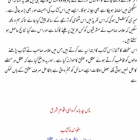
اگر غور سے دیکھا جائے تو ۷۰ سال گزرنے کے باوجود وہ مسائل ویسے ہی ہیں بلکہ یہ کہنا کہ انکی
سنگینی میں اضافہ ہو چکا ہے بھی بیجا نہ ہو گا۔ ایسے میں اس کتاب کی اہمیت اور بھی بڑھ جاتی ہے۔
میری کوشش ہو گی کہ اس تھریڈ میں اس مثنوی کو ترجمے کے ساتھ پیش کیا جائے تاکہ ہم دیکھ
سکیں کہ علامہ صاحب نے مشرقیوں کو کس طریق پر چلنے کا کہا ہے اور اس سے کیا نتائج حاصل ہو
سکتے ہیں ۔
اس سلسلے کا آغاز اس کتاب کا ابتدائیہ سے کرتے ہیں جس میں علامہ صاحب نے کتاب پڑھنے
والوں کو مخاطب کرتے ہوئے عقل و عشق کا موازنہ کیا ہے ۔ اور یہ واضح کیا ہے کہ عقل ہر مسئلے
کا حل نہیں ہوتی بلکہ بعض اوقات ایسے مسائل کو جنم دیتی ہے جنکا حل صرف عشق کے ہاں ممکن
ہے
پس چہ بائد کرد ای اقوامِ شرق
بخوانندۂ کتاب