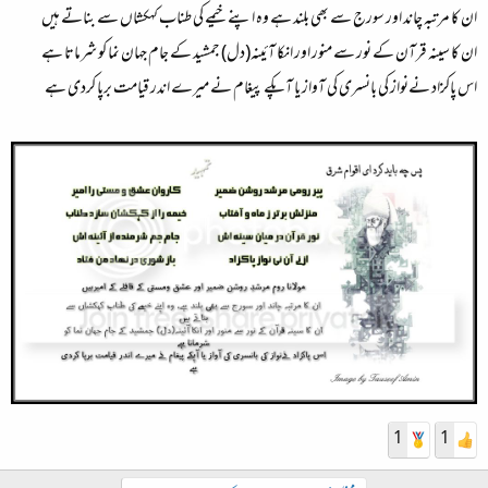
ان کا مرتبہ چاند اور سورج سے بھی بلند ہے وہ اپنے خیمے کی طناب کہکشاں سے بناتے ہیں
ان کا سینہ قرآن کے نور سے منور اور انکا آئینہ(دل) جمشید کے جام جہان نما کو شرماتا ہے
اس پاکزاد نےنواز کی بانسری کی آواز یا آپکے پیغام نے میرے اندر قیامت برپا کردی ہے
1
1