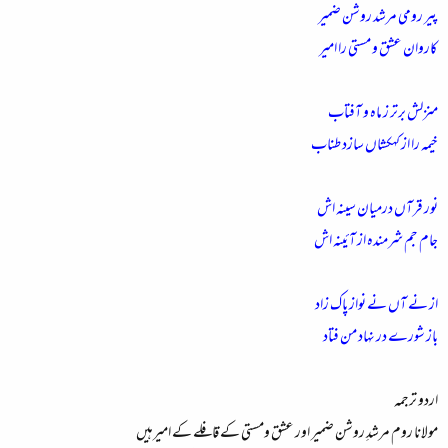
پیر رومی مرشد روشن ضمیر
کاروان عشق و مستی را امیر
منزلش برتر ز ماہ و آفتاب
خیمہ را از کہکشاں سازد طناب
نور قرآں درمیان سینہ اش
جام جم شرمندہ از آئینہ اش
از نے آں نے نواز پاک زاد
باز شورے در نہاد من فتاد
اردو ترجمہ
مولانا روم مرشدِ روشن ضمیر اور عشق ومستی کے قافلے کے امیرہیں