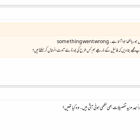
ا آتا ہے۔ some thing went wrong
آپ مجھے بتا دیں کہ فائیل کے ذریعے ہم کس طرح کی بورڈ لے آوٹ انسٹال کر سکتے ہیں؟
د مزید تفصیلات بھی لکھی ہوئی آتی ہیں۔ وہ کیا تھیں؟