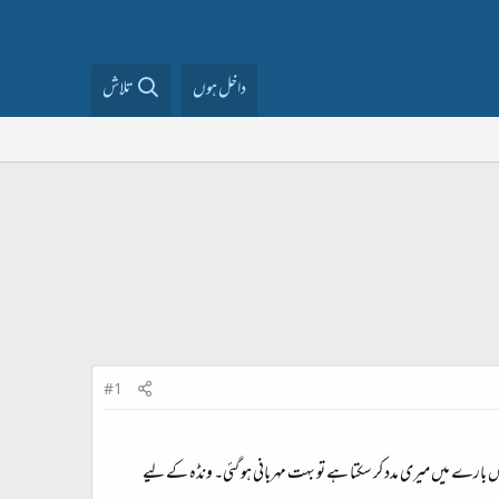
داخل ہوں
تلاش
#1
 بارے میں میری مدد کر سکتا ہے تو بہت مہربانی ہو گئی۔ ونڈہ کے لیے