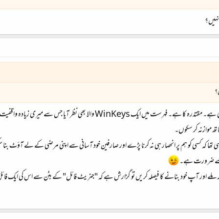
 نہیں؟
ں؟
فونیٹک دو تین ہیں۔ ایک کرلپ کا نیا فونیٹک بھی ہے۔ مقتدرہ کا ہے۔ فہرست می
ھ موازنہ کر سکوں۔
 تھا کہ کسی کو ہم پر انحصار ہی نہ کرنا پڑے اور صارفین خود آسانی سے اپنی مرضی کے لے آؤٹ بنا س
کی اسے ضرورت ہے۔
نہ ملے اور آپ خود بنانے کا فیصلہ کریں تو گزارش ہے کہ "جنریٹ فائل" کے بٹن سے اس کی ایک فائل بنا