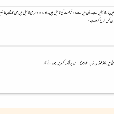
 چار فائیلیں ہے۔ اُن میں سے دو ٹیکسٹ کی فائیل ہیں۔ اور دو دوسری فائیل ہیں جن کا مجھے پتا نہیں
و رن کس طرح کرنا ہے؟
یک پٹی میں ڈاؤنلوڈ اِن زپ لکھا ہوگا۔ اس پر کلک کردیں ہوجائے گا۔