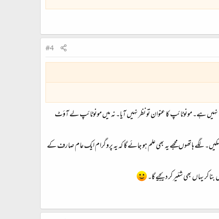
#4
ں ایک WinKeys والا بھی نظر آیا جس سے میری زیادہ واقفیت نہیں ہے۔ مونوٹائپ کا عنوان تو نظر نہیں آیا۔ نہ میں مونوٹائپ لے آؤٹ
کیں۔ لگے ہاتھوں مجھے یہ بھی علم ہو جائے گا کہ یہ پروگرام ایک عام صارف کے
 کر یہاں بھی شئیر کر دیجیے گا۔