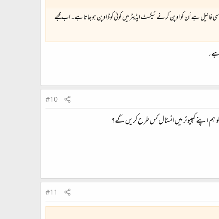
ی فائیل ہے اُن کو اوپن کرنے ٹیکسٹ ایڈیٹر میں کوئی کوڈ اوپن ہو جاتا ہے۔ اب مجھے
 ہے۔
#10
 کو ہم اپنے کمپیوٹر میں انسٹال کس طرح کریں گے؟
#11