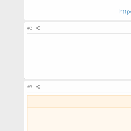
http
#2
#3