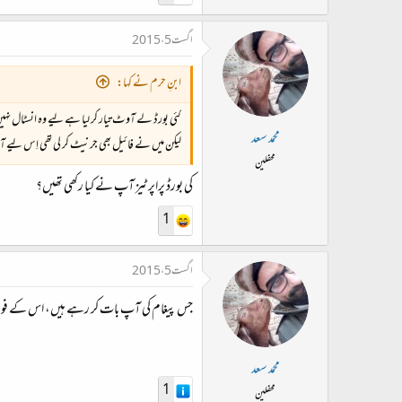
اگست 5، 2015
ابنِ حرم نے کہا:
کئی بورڈ لے آوٹ تیار کر لیا ہے لیے وہ انسٹال نہیں ہو رہا لکھا ہو
محمد سعد
لیکن میں نے فائیل بھی جرنیٹ کر لی تھی اِس لیے 
محفلین
کی بورڈ پراپرٹیز آپ نے کیا رکھی تھیں؟
1
اگست 5، 2015
جس پیغام کی آپ بات کر رہے ہیں، اس کے فوراً بع
محمد سعد
1
محفلین