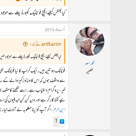
کیا لینکس کیلئے انپیج فونیٹیک کیبورڈ پہلے سے موجود
اگست 4، 2015
arifkarim نے کہا:
کیا لینکس کیلئے انپیج فونیٹیک کیبورڈ پہلے سے موجود نہی
محمد سعد
محفلین
سے واقف ہوں کہ اس کا ونڈوز کیز والے کے سات
خیر، پروگرام دستیاب ہے۔ اسے لکھنے کا مقصد یہی
لیے کتنا کارگر ہے اور مزید کن کن تبدیلیوں 
ابنِ حرم
، اگر آپ کو اپنا مطلوبہ لے آؤٹ تیار 
1