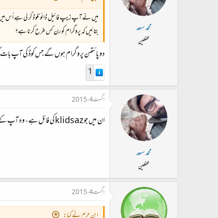
میں نے آپ زیپ فائیل ڈائونلوڈ کر لی ہے اُس میں چا
محمد سعد
بتائیں کہ پروگرام کو رن کس طرح کرنا ہے؟
محفلین
دو پائتھن پروگرام ہوں گے جس کوڈ کی آپ بات کر رہے ہیں۔ ان کو رائٹ کلک کر کے permissions
1
اگست 4، 2015
ان میں جو klidsaz کی فائل ہے، وہ آپ کے کام کا پروگرام ہے۔ دوسرا kb_install کمانڈ لائن سے یا کلیدساز کے ذریعے استعمال ہو گا۔
محمد سعد
محفلین
اگست 4، 2015
ابنِ حرم نے کہا: