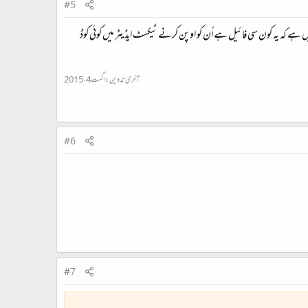
#5
 ہے کہ یہ کون سی فائیل ہے اُن کو اوپن کرنے ٹیکسٹ ایڈیٹر میں کوئی کوڈ
آخری تدوین:
اگست 4، 2015
#6
#7