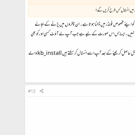
یوٹر میں انسٹال کس طرح کریں گے؟
 اپنے مخصوص فولڈر میں ڈالنا ہوتا ہے۔ ان چکروں میں پڑنے کے بجائے
 ضروری نہیں۔ ایسا بس اس صورت کے لیے ہے جب آپ لے آؤٹ کسی اور کو بھی
ابھی پروگرام میں میں نے پہلے سے بنایا ہوا لے آؤٹ ایڈٹ کرنے کے لیے لوڈ کرنے کی صلاحیت نہیں ڈالی۔ اتنا وقت نہیں نکال پایا۔ ہاں ایک بار فائل حاصل کر لینے کے بعد آپ اسے انسٹال کر سکتے ہیں kb_install والے
#12