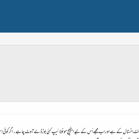
 منٹ انسٹال کے ہے اور اب مجھے اُس کے لیے اینپیج مونوٹائیپ کئی بوڑڈ لےآوٹ چاہے۔ اگر کوئی اِس