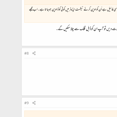
ی فائیل ہے اُن کو اوپن کرنے ٹیکسٹ ایڈیٹر میں کوئی کوڈ اوپن ہو جاتا ہے۔ اب مجھے
#8
#9