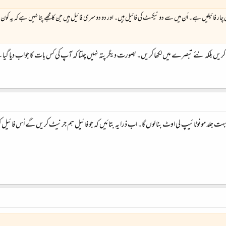
ر فائیلیں ہے۔ اُن میں سے دو ٹیکسٹ کی فائیل ہیں۔ اور دو دوسری فائیل ہیں جن کا مجھے پتا نہیں ہے کہ یہ کون س
 کریں بلکہ نئے تبصرے میں لکھا کریں۔ بصورت دیگر پتہ نہیں چلتا کہ آپ کی کس بات کا جواب دیا گیا
للہ بہت جلد مونوٹائیپ لی اوٹ بنا لوں گا۔ اب ذرا یہ بتائیں کہ جو فائیل ہم جرنیٹ کریں گے اُس فائیل