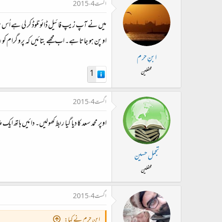
اگست 4، 2015
میں نے آپ زیپ فائیل ڈائونلوڈ کر لی ہے اُس میں
اوپن ہو جاتا ہے۔ اب مجھے بتائیں کہ پروگرام ک
ابنِ حرم
محفلین
1
اگست 4، 2015
اوپر محمد سعد کا دیا گیا ربط کھولیں۔ دائیں ہاتھ ا
تجمل حسین
محفلین
اگست 4، 2015
ابنِ حرم نے کہا: