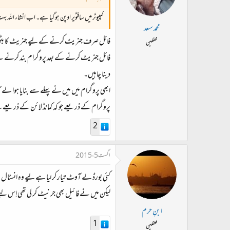
کمپیوٹر میں سافٹویر اوپن ہو گیا ہے۔ اب انشاء اللہ
محمد سعد
فائل صرف جنریٹ کرنے کے لیے جنریٹ کا بٹن ہے
محفلین
فائل جنریٹ کرنے کے بعد پروگرام بند کرنے سے
دینا چاہیں۔
پروگرام کے ذریعے جو کہ کمانڈ لائن کے ذریعے چ
2
اگست 5، 2015
کئی بورڈ لے آوٹ تیار کر لیا ہے لیے وہ انسٹال نہیں ہو رہا لکھا
لیکن میں نے فائیل بھی جرنیٹ کر لی تھی اِس ل
ابنِ حرم
1
محفلین