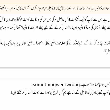
 بہت جلد مونوٹائیپ لی اوٹ بنا لوں گا۔ اب ذرا یہ بتائیں کہ جو فائیل ہم جرنیٹ کریں گے اُس فائیل کو ہم اپنے کمپ
 جس سے آپ کو ایک ٹیکسٹ فائل حاصل ہو گی جس میں کی بورڈ لے آؤٹ کا کوڈ ہو گا۔ اس فائل کو
 پہلے انسٹال کی بورڈ کا بٹن دبا دینا۔ انسٹال کرنے کے لیے پہلے جنریٹ کا بٹن استعمال کرنا
لے گا۔
 ہوا آتا ہے۔ some thing went wrong
یے آپ مجھے بتا دیں کہ فائیل کے ذریعے ہم کس طرح کی بورڈ لے آوٹ انسٹال کر سکتے ہیں؟