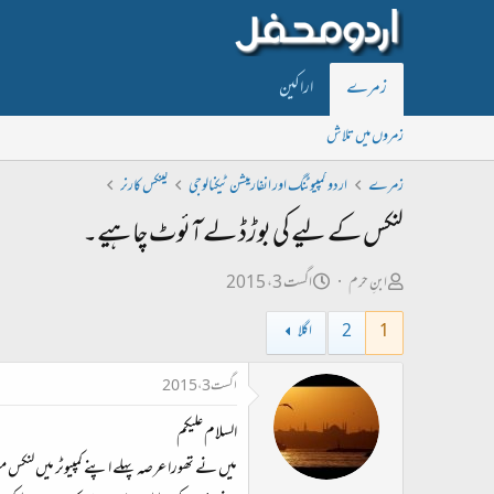
زمرے
اراکین
زمروں میں تلاش
زمرے
اردو کمپیوٹنگ اور انفارمیشن ٹیکنالوجی
لینکس کارنر
لنکس کے لیے کی بوڑڈ لے آئوٹ چاہیے۔
ص
ت
ابنِ حرم
اگست 3، 2015
ا
ا
1
2
اگلا
ح
ر
ب
ی
اگست 3، 2015
ل
خ
السلام علیکم
ڑ
ا
ی
ب
میں نے تھورا عرصہ پہلے اپنے کمپیوٹر میں لنکس