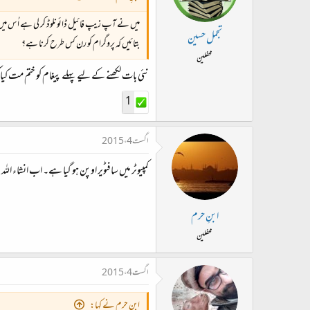
میں نے آپ زیپ فائیل ڈائونلوڈ کر لی ہے اُس میں چا
تجمل حسین
بتائیں کہ پروگرام کو رن کس طرح کرنا ہے؟
محفلین
نئی بات لکھنے کے لیے پہلے پیغام کو ختم مت کیا
1
اگست 4، 2015
کمپیوٹر میں سافٹویر اوپن ہو گیا ہے۔ اب انشاء ا
ابنِ حرم
محفلین
اگست 4، 2015
ابنِ حرم نے کہا: