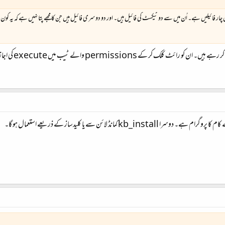
ر فائیلیں ہے۔ اُن میں سے دو ٹیکسٹ کی فائیل ہیں۔ اور دو دوسری فائیل ہیں جن کا مجھے پتا نہیں ہے کہ یہ کون س
 والے ٹیب میں execute کی اجازت دیں تو آپ ان کو ڈبل کلک سے چلا سکیں گے۔