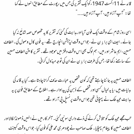
قائد نے 11 اگست 1947ءکو ایک تقریر کی جس میں رپورٹ کے مطابق انہوں نے کہا
تھا:”آپ آزاد ہیں، آپ آزاد ہیں....“
اسی روز شام کے وقت ایک فون آیا اور ہدایت کی گئی کہ تقریر کا یہ مخصوص حصہ شائع نہ کیا
جائے۔ ایف ای براﺅن نے، جو اس وقت ایڈیشن انچارج تھے، یہ فون کال وصول کی۔ الطاف
حسین، ایم عاشر اور میں، ہم لوگ بھی اس وقت دفتر میں موجود تھے۔ تقریر کا متن الطاف حسین
کے سامنے رکھا تھا، جس کی طرف براﺅن نے ان کی توجہ مبذول کرائی۔
الطاف حسین یہ جاننا چاہتے تھی کہ کون شخص یہ عبارت حذف کرانا چاہتا ہے۔ کیا یہ قائد کی
ہدایات ہیں، یا یہ خیال کسی اور شخص کے ذہن کی پیداوار ہے۔ اطلاع کے مطابق فون پر یہ
ہدایت مجید ملک نے پہنچائی تھی جو اس وقت پرنسپل پی آر او تھے۔
تب مجھے مجید ملک کو تلاش کرنے کی ذمے داری سونپی گئی۔ آخر کار میں نے انہیں ڈھونڈ نکالا اور
الطاف حسین کا پیغام پہنچایا۔ ملک صاحب نے چودھری محمد علی کو فون کیا، جو اس وقت کیبنٹ