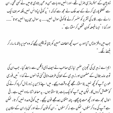
ڈویژن کے سیکریٹری جنرل تھے، اور انہیں وہ بات من و عن بتادی جو میں نے کہی تھی۔ ان
سے گفتگو پوری کرنے کے بعد ملک نے مجھ سے کہاکہ: ”یہ کوئی ایڈوائس نہیں بلکہ صرف ایک
رائے ہے۔ قائد کی تقریر کو سنسر کرنے کا کوئی سوال نہیں.... یہ سوال ہی پیدا نہیں ہوتا“....
اور کہا: ”ایسا فیصلہ کون شخص کرسکتا ہے“۔
جب میں دفتر واپس آیا اور یہ سب کچھ الطاف حسین کو بتایا تو یقین کیجیے کہ وہ میز پر ہاتھ مار مار کر
ہنسنے لگے۔“
ایم اے زبیری کی تجویز پر ضمیر نیازی صاحب نے ایف ڈی ڈگلس سے رابطہ کیا۔ جب ان کی
توجہ حامد جلال کے مضمون اور زبیری کے خط کی طرف دلائی گئی تو انہوں نے کہا: ”میں فوری
طور پر آپ کو کچھ نہیں بتا سکتا۔ مجھے کچھ وقت دیجیے۔ میں اپنے ذہن پر زور ڈال کر یاد کرنے کی
کوشش کروں گا۔ لیکن میں آپ کو ایک بات بتا سکتا ہوں۔ یہ معاملہ اتنا سادہ نہیں ہے۔ فی
الحال مجھ سے اور کچھ مت پوچھیے۔ چند ہفتوں بعد مجھے فون کیجیے۔ میں کوئی وعدہ نہیں کرتا۔ ممکن
ہے آپ کی مدد کرسکوں، ممکن ہے نہ کرسکوں“۔ ان کو فون کرنے اور کئی بار ان کے مکان پر