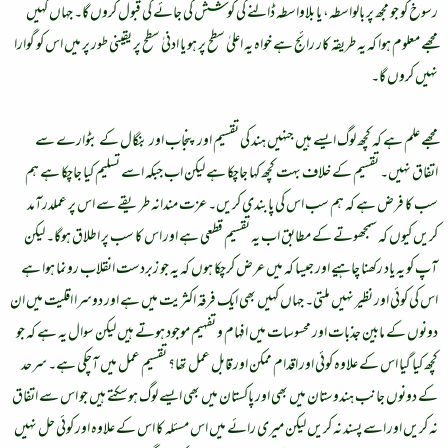
رسوخ کو جو مجھ پر بالواسطہ، یا بلاواسطہ ڈالنے کی کوشش کی جائے گی قبول کروں گا۔ جہاں کہیں
مجھے معلوم ہوا کہ یہ طریقہ کار رائج ہے خواہ یہ اعلیٰ سطح پر ہو یا ادنیٰ سطح پر یقینی طور پر میں اس کو گوارا
نہیں کروں گا۔
مجھے علم ہے کہ کچھ لوگ ایسے ہیں جنہیں ہند کی تقسیم اور پنجاب اور بنگال کے بٹوارے سے
اتفاق نہیں۔ تقسیم کے خلاف بہت کچھ کہا جاچکا ہے لیکن اب جبکہ اسے تسلیم کیا جاچکا ہے ہم
سب کا فرض ہے کہ ہم سب اس کی پابندی کریں۔ عزت مندانہ طریقے سے اس پر عملدرآمد
کریں کیوں کہ سمجھوتے کے مطابق اب یہ تقسیم قطعی ہے اور اس کا سب پر اطلاق ہوگا۔ لیکن
آپ کو یہ یاد رکھنا چاہیے اور جیسا کہ میں عرض کرچکا ہوں کہ یہ جو زبردست انقلاب رونما ہوا ہے
اس کی کوئی اور نظیر نہیں ملتی۔ جہاں کہیں بھی ایک فرقہ اکثریت میں ہے اور دوسرا اقلیت میں ان
دونوں کے مابین جذبات اور محسوسات میں افہام و تفہیم موجود ہوتے ہیں لیکن سوال یہ ہے کہ جو
کچھ کیا گیا اس کے علاوہ کوئی اور اقدام ممکن اور قابل عمل تھا؟ تقسیم عمل میں آچکی ہے۔ سرحد
کے دونوں جانب ہندوستان میں بھی اور پاکستان میں بھی ایسے لوگ ہوسکتے ہیں جو اس سے اتفاق
نہ کریں اور اسے پسند نہ کریں لیکن میری رائے میں اس مسئلہ کا اس کے علاوہ اور کوئی حل نہیں