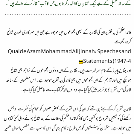
کے ساتھ تکمیل کے لیے نیک تمناﺅں کا اظہار کرتا ہوں جس کا آپ آغاز کرنے والے ہیں“۔
۔۔۔۔۔۔۔۔۔۔۔۔۔۔۔۔۔۔۔۔۔۔۔۔۔۔۔۔۔۔۔۔۔۔۔۔۔۔۔۔۔۔۔۔۔۔۔۔۔۔۔۔۔
قائداعظم کی یہ تقریر ان کی تقاریر کے سبھی مجموعوں میں موجود ہے جن میں سرکاری طور پر شائع
کردہ مجموعے
Quaid e Azam Mohammad Ali Jinnah:Speeches and
Statements (1947-4
اور جناح پیپرز کے نام سرفہرست ہیں۔ تقاریر کے ان دونوں مجموعوں کے تراجم بھی شائع
ہوچکے ہیں اور تراجم کے ان مجموعوں میں بھی قائد کی یہ تقریر موجود ہے۔ اس مضمون کے ساتھ
قائد کی اس تقریر کا جو ترجمہ پیش کیا گیا ہے وہ اول الذکر کتاب سے حاصل کیا گیا ہے۔
قائد یہ تقریر کرکے ہٹے ہی تھے کہ ان کی اس تقریر کے بعض حصوں کو عوام کی نظر سے اوجھل
رکھنے کی کوششیں شروع ہوگئیں جس کا ذکرقائداعظم کی وفات کے بعد شائع ہونے والی کئی کتابوں
میں موجود ہے۔ مگر ان کوششوں کو جس طرح ناکام بنایا گیا اس کا سب سے مفصل احوال ضمیر