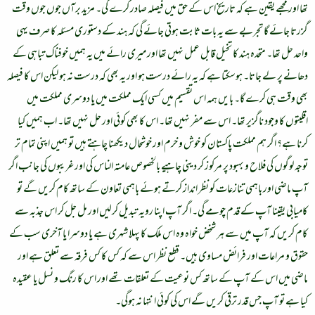
تھا اور مجھے یقین ہے کہ تاریخ اس کے حق میں فیصلہ صادر کرے گی۔ مزید برآں جوں جوں وقت
گزرتا جائے گا تجربے سے یہ بات ثابت ہوتی جائے گی کہ ہند کے دستوری مسئلہ کا صرف یہی
واحد حل تھا۔ متحدہ ہند کا تخیل قابل عمل نہیں تھا اور میری رائے میں یہ ہمیں خوفناک تباہی کے
دھانے پر لے جاتا۔ ہوسکتا ہے کہ یہ رائے درست ہو اور یہ بھی کہ درست نہ ہو لیکن اس کا فیصلہ
بھی وقت ہی کرے گا۔ بایں ہمہ اس تقسیم میں کسی ایک مملکت میں یا دوسری مملکت میں
اقلیتوں کا وجود ناگزیر تھا۔ اس سے مفر نہیں تھا۔ اس کا بھی کوئی اور حل نہیں تھا۔ اب ہمیں کیا
کرنا ہے؟ اگر ہم مملکت پاکستان کو خوش و خرم اور خوشحال دیکھنا چاہتے ہیں تو ہمیں اپنی تمام تر
توجہ لوگوں کی فلاح و بہبود پر مرکوز کر دینی چاہیے بالخصوص عامتہ الناس کی اور غریبوں کی جانب اگر
آپ ماضی اور باہمی تنازعات کو نظر انداز کرتے ہوئے باہمی تعاون کے ساتھ کام کریں گے تو
کامیابی یقینا آپ کے قدم چومے گی۔ اگر آپ اپنا رویہ تبدیل کرلیں اور مل جل کر اس جذبہ سے
کام کریں کہ آپ میں سے ہر شخض خواہ وہ اس ملک کا پہلا شہری ہے یا دوسرا یا آخری سب کے
حقوق و مراعات اور فرائض مساوی ہیں۔ قطع نظر اس سے کہ کس کا کس فرقہ سے تعلق ہے اور
ماضی میں اس کے آپ کے ساتھ کس نوعیت کے تعلقات تھے اور اس کا رنگ و نسل یا عقیدہ
کیا ہے تو آپ جس قدر ترقی کریں گے اس کی کوئی انتہا نہ ہوگی۔