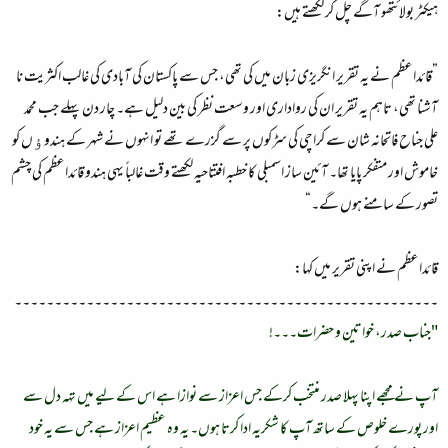
ہیکٹر بولائتھو آگے چل کر لکھتے ہیں:
”قائداعظم نے یہ تقریر انگریزی زبان میں کی تھی، جس سے پاکستان کی آبادی کی غالب اکثریت نا
آشنا تھی، تاہم یہ تقریر ان کی رواداری اور وسعت نظر کی بین دلیل ہے۔ چار دن پہلے جب محمد
علی جناح فاتحانہ شان سے کراچی کی سڑکوں پر سے گزرے تھے تو انہوں نے شہر کے ہندوﺅں کو
خاموش اور متفکر پایا تھا۔ آئین ساز اسمبلی کا خطبہ افتتاحیہ لکھتے وقت غالباً یہی ہندو قائداعظم کی چشم
تصور کے سامنے ہوں گے۔“
قائداعظم نے اپنی تقریر میں کہا:
۔۔۔۔۔۔۔۔۔۔۔۔۔۔۔۔۔۔۔۔۔۔۔۔۔۔۔۔۔۔۔۔۔۔۔۔۔۔۔۔۔۔۔۔۔۔۔۔۔۔۔۔۔
"جناب صدر، خواتین و حضرات۔۔۔!
آپ نے مجھے اپنا پہلا صدر منتخب کرکے جس اعزاز سے نوازا ہے اس کے لیے میں تہہ دل سے
اور پورے خلوص کے ساتھ آپ کا شکریہ ادا کرتا ہوں۔ یہ وہ عظیم اعزاز ہے جس سے یہ خود