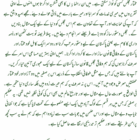
مختار مجلس کسی کو نواز سکتی ہے۔ میں ان رہنماﺅں کا بھی شکریہ ادا کرتا ہوں جنہوں نے اپنی
تقریروں میں میری خدمات کو سراہا اور میرے بارے میں ذاتی حوالے دیئے۔ مجھے امید واثق ہے
کہ آپ کی حمایت اور آپ کے تعاون سے ہم اس مجلس کو دنیا کے لیے ایک مثال بنادیں
گے۔ مجلس دستور ساز کو دو بڑے فریضے سر انجام دینے ہیں۔ پہلا فریضہ تو بہت کٹھن اور ذمہ
داری کا کام ہے یعنی پاکستان کے لیے دستور مرتب کرنا اور دوسرا ایک کامل خود مختار اور
پاکستان کے وفاقی قانون ساز ادارے کا کردار ادا کرنا۔ ہمیں اپنی بہترین مساعی اس امر کے لیے
صرف کرنا ہوں گی کہ ہم وفاقی مجلس قانون ساز پاکستان کے لیے ایک عبوری آئین تیار کریں۔
آپ جانتے ہیں کہ جس بے مثل طوفانی انقلاب کے ذریعہ اس برصغیر میں دو آزاد اور خود مختار
مملکتیں معرض وجود میں آئیں۔ اس پر نہ صرف یہ کہ ہم حیرت زدہ ہیں بلکہ ساری دنیا متحیر ہے۔
فی الواقع یہ صورت حال بے مثال ہے اور تاریخ عالم میں بھی اس کی کوئی نظیر نہیں تھی۔ یہ عظیم
برصغیر کہ جس میں ہر قسم کے لوگ آباد ہیں ایک ایسے منصوبے کے تحت لایا گیا ہے کہ جو انتہائی
نایاب و بے مثال ہے اور اس ضمن میں جو بات سب سے زیادہ اہم ہے کہ ہم نے یہ سب کچھ
پر امن طریقے سے اور عظیم تر تدریجی ارتقا سے حاصل کیا ہے۔