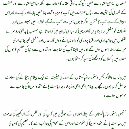
مسلمان، مذہبی اعتبار سے نہیں، کیونکہ یہ ذاتی عقائد کا معاملہ ہے، بلکہ سیاسی اعتبار سے اور مملکت
کے شہری کی حیثیت سے۔ پس حضرات میں آپ کا مزید وقت لینا نہیں چاہتا اور ایک بار پھر اس
اعزاز کے لیے آپ کا شکریہ ادا کرتا ہوں جس سے آپ نے مجھے نوازا۔ میں ہمیشہ عدل اور
انصاف کو مشعل راہ بناﺅں گا اور جیسا کہ سیاسی زبان میں کہا جاتا ہے تعصب یا بدنیتی دوسرے
لفظوں میں جانبداری اور اقربا پروری کو راہ نہ پانے دوں گا۔ عدل اور مکمل غیر جانبداری
میرے رہنما اصول ہوں گے اور میں یقینا آپ کی حمایت اور تعاون سے دنیا کی عظیم قوموں کی
صف میں پاکستان کو دیکھنے کی امید کرسکتا ہوں۔
میں جناب والا کو مجلس دستور ساز پاکستان کے صدر کی حیثیت سے ایک پیغام پہنچانے کی سعادت
حاصل کررہا ہوں۔ مجھے یہ پیغام ابھی ابھی وزیر خارجہ ریاست ہائے متحدہ امریکا کی جانب سے
موصول ہوا ہے:
”مجلس دستور ساز پاکستان کے پہلے اجلاس کے موقع پر میں آپ کی اور مجلس کے اراکین کی خدمت
میں ریاست ہائے متحدہ امریکا کی حکومت اور اس کے عوام کی جانب سے کار عظیم کی کامیابی