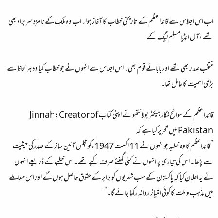
اب اس اجلاس سے قائداعظم کے تاریخی خطاب کا آغاز ہوا۔اب وہ ملک کے نامزد سربراہ بھی
تھے ، آل انڈیا مسلم لیگ کے
منتخب صدر بھی تھے اور بابائے قوم بھی۔ اس اجلاس سے انہوں نے جو خطاب کیا وہ ہر لحاظ سے
بڑی اہمیت کا حامل تھا۔
قائداعظم کے سوانح نگار ہیکٹر بولائتھو نے اپنی کتاب Jinnah:Creator of
Pakistan میں تحریر کیا ہے کہ
”قائداعظم کا وہ خطبہ جو انہوں نے 11 اگست 1947ءکو مجلس آئین ساز کے صدر کی حیثیت
سے پڑھا۔ اس کی تیاری پر انہوں نے کئی گھنٹے صرف کیے تھے۔ اس خطبے کے ذریعے انہوں
نے یہ اعلان کیا کہ پاکستان کے سب شہریوں کو برابر کے حقوق حاصل ہوں گے اور اس معاملے
میں مذہب و ملت کا کوئی امتیاز روانہ رکھا جائے گا۔“