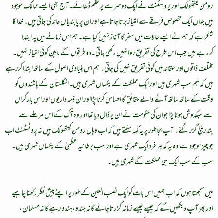
رومن کیتھولک اور پروٹسٹنٹ نے ایک دوسرے پر ظلم ڈھائے۔ آج بھی ایسے ممالک موجود
ہیں جہاں ایک مخصوص فرقے سے امتیاز برتا جاتا ہے اور ان پر پابندیاں عائد کی جاتی ہیں۔ خدا کا
شکر ہے کہ ہم نے ایسے حالات میں سفر کا آغاز نہیں کیا ہے۔ ہم اس زمانے میں یہ ابتدا
کررہے ہیں جب اس طرح کی تفریق روا نہیں رکھی جاتی۔ دو فرقوں کے مابین کوئی امتیاز نہیں۔
مختلف ذاتوں اور عقائد میں کوئی تفریق نہیں کی جاتی۔ ہم اس بنیادی اصول کے ساتھ ابتدا کررہے
ہیں کہ ہم سب شہری ہیں اور ایک مملکت کے یکساں شہری ہیں۔ انگلستان کے باشندوں کو
وقت کے ساتھ ساتھ آنے والے حقائق کا احساس کرنا پڑا اور ان ذمہ داریوں اور اس بارگراں
سے سبکدوش ہونا پڑا جو ان کی حکومت نے ان پر ڈال دیا تھا اور وہ آگ کے اس مرحلے سے
بتدریج گزر گئے۔ آپ بجاطور پر یہ کہہ سکتے ہیں کہ اب وہاں رومن کیتھولک ہیں نہ پروٹسٹنٹ اب
جو چیز موجود ہے وہ یہ کہ ہر فرد ایک شہری ہے اور سب برطانیہ عظمیٰ کے یکساں شہری ہیں۔
سب کے سب ایک ہی مملکت کے شہری ہیں۔
میں سمجھتا ہوں کہ اب ہمیں اس بات کو ایک نصب العین کے طور پر اپنے پیش نظر رکھنا چاہیے
اور پھر آپ دیکھیں گے کہ جیسے جیسے زمانہ گزرتا جائے گا نہ ہندو، ہندو رہے گا نہ مسلمان،