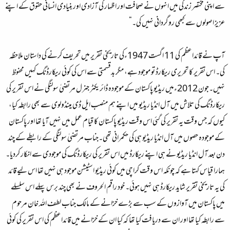
سے اپنی مختصر زندگی میں انہوں نے صحافت اور اظہار کی آزادی اور بنیادی انسانی حقوق کے اپنے
عزیز اصولوں سے کبھی روگردانی نہیں کی۔“
آپ نے قائداعظم کی 11 اگست 1947ءکی تاریخی تقریر میں تحریف کرنے کی داستان ملاحظہ
کی۔ اس تقریر کا تحریری ریکارڈ تو موجود ہے، مگر بدقسمتی سے اس کی کوئی ریکارڈنگ کہیں محفوظ
نہیں۔جون 2012ءمیں ریڈیو پاکستان کے موجودہ ڈائریکٹر جنرل مرتضیٰ سولنگی نے اس تقریر کی
ریکارڈنگ کی تلاش میں آل انڈیا ریڈیو میں اپنے ہم منصب ایل ڈی مینڈولوی سے بھی رابطہ کیا،
کیوں کہ جس وقت یہ تقریر کی گئی اس وقت ریڈیو پاکستان کا قیام عمل میں نہیں آیا تھا اور پاکستان
کے موجودہ حصوں میں آل انڈیا ریڈیو ہی کی حکمرانی تھی۔جناب مرتضیٰ سولنگی کے رابطے کے چند
دن بعد آل انڈیا ریڈیو نے ہی اپنے ریکارڈ میں اس تقریر کی ریکارڈنگ کی موجودی سے انکار کردیا۔
ہمارا قیاس کہتا ہے کہ چونکہ اس وقت کراچی میں کوئی ریڈیو اسٹیشن موجود ہی نہیں تھا اس لیے قائد
کی یہ تاریخی تقریر شاید ریکارڈ ہی نہیں ہوئی۔ خود راقم الحروف نے بھی چند برس پہلے اس سلسلے
میں پاکستان میں آوازوں کے سب سے بڑے خزانے کے مالک جناب لطف اللہ خان مرحوم
سے رابطہ کیا تھا اور ان سے دریافت کیا تھا کہ کیا ان کے خزانے میں قائداعظم کی اس تقریر کی کوئی