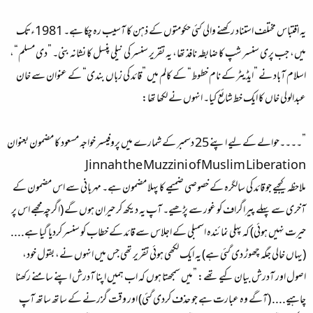
یہ اقتباس مختلف استناد رکھنے والی کئی حکومتوں کے ذہن کا آسیب رہ چکا ہے۔ 1981ءتک
میں، جب پری سنسر شپ کا ضابطہ نافذ تھا، یہ تقریر سنسر کی نیلی پنسل کا نشانہ بنی۔ ”دی مسلم“،
اسلام آباد نے ”ایڈیٹر کے نام خطوط“ کے کالم میں ”قائد کی زباں بندی“ کے عنوان سے خان
عبدالولی خاں کا ایک خط شائع کیا۔ انہوں نے لکھا تھا:
”۔۔۔۔حوالے کے لیے اپنے 25 دسمبر کے شمارے میں پروفیسر خواجہ مسعود کا مضمون بعنوان
Jinnah the Muzzini of Muslim Liberation
ملاحظہ کیجیے جو قائد کی سالگرہ کے خصوصی ضمیمے کا پہلا مضمون ہے۔ مہربانی سے اس مضمون کے
آخری سے پہلے پیراگراف کو غور سے پڑھیے۔ آپ یہ دیکھ کر حیران ہوں گے (اگرچہ مجھے اس پر
حیرت نہیں ہوئی) کہ پہلی نمائندہ اسمبلی کے اجلاس سے قائد کے خطاب کو سنسر کردیا گیا ہے....
(یہاں خالی جگہ چھوڑ دی گئی ہے) یہ ایک لکھی ہوئی تقریر تھی جس میں انہوں نے، بقول خود،
اصول اور آدرش بیان کیے تھے: ”میں سمجھتا ہوں کہ اب ہمیں اپنا آدرش اپنے سامنے رکھنا
چاہیے.... (آگے وہ عبارت ہے جو حذف کردی گئی) اور وقت گزرنے کے ساتھ ساتھ آپ