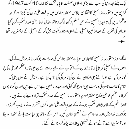
ایک ہفتے بعد دنیا کی سب سے بڑی اسلامی مملکت کا پایہ تخت بننا تھا۔ 10 اگست 1947ءکو
کراچی میں دستور ساز اسمبلی کا افتتاحی اجلاس منعقد ہوا جس میں لیاقت علی خان کی تجویز اور خواجہ
ناظم الدین کی تائید پر اسمبلی کے غیر مسلم رکن جوگندر ناتھ منڈل کو عارضی صدر منتخب کرلیا گیا
اوران کی تقریر کے بعداراکین اسمبلی نے اپنی اسناد رکنیت پیش کرکے اسمبلی کے رجسٹر پر دستخط
کیے۔
اگلے روز دستور ساز اسمبلی کا اجلاس دوبارہ منعقد ہوا جس کی صدارت جوگندر ناتھ منڈل نے کی۔
انہوں نے اسمبلی کو بتایا کہ قائد ایوان کے انتخاب کے لیے سات ارکان میں قائداعظم محمد علی جناح
کو نامزد کیا ہے اور اتنے ہی ارکان نے ان کی نامزدگی کی تائید کی ہے۔ منڈل نے مزید بتایا کہ
تمام کاغذات نامزدگی درست ہیں اور چونکہ کوئی اور امیدوار نہیں ہے اس لیے میں اعلان کرتا ہوں
کہ قائداعظم محمد علی جناح متفقہ طور پر دستور ساز اسمبلی کے صدر منتخب قرار دیئے جاتے ہیں۔
قائداعظم کے قائد ایوان منتخب ہونے کے بعد لیاقت علی خان ، کرن شنکر رائے ، ایوب کھوڑو،
جوگندر ناتھ منڈل اور ابوالقاسم نے تہنیتی تقاریر کیں۔ اس کے ساتھ ہی ریاست ہائے متحدہ امریکا
اور آسٹریلیا سے آئے ہوئے تہنیتی پیغامات پڑھ کر سنائے گئے۔