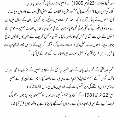
صدیقی (وفات: 23نومبر1985) نے انہیں مندرجہ ذیل تحریری بیان دیا:
”قائد کی اس دن (11 اگست) کی مشہور تقریر انتظامیہ کے بعض اعلیٰ عہدے داروں کو پسند نہ
آئی۔ انہوں نے چاہا کہ تقریر کا ایک حصہ اخبارات میں شائع نہ ہو، کیوں کہ ان کے خیال میں اس
سے دو قومی نظریے کی نفی ہوتی تھی جو پاکستان کے قیام کی بنیاد تھا۔ یہ الطاف حسین مرحوم تھے
جنہوں نے ان سے اتفاق نہیں کیا اور اصرار کیا کہ تقریر کو کسی تحریف کے بغیر جوں کا توں شائع
ہونا چاہیے۔ انہوں نے دھمکی دی کہ وہ قائد سے جاکر استفسار کریں گے کہ اس حصے کو چھپنا چاہیے
یا نہیں۔ اس طرح تقریر کو اصل صورت میں اخبارات کے حوالے کیا گیا۔“
ضمیر صدیقی کے تحریری بیان کے بعد ضمیر نیازی نے الطاف حسین کے قریبی ساتھی اور اس
وقت ”ڈان“ کے اسسٹنٹ ایڈیٹر ایم اے زبیری سے رابطہ کیا۔ ایم اے زبیری نے ضمیر
نیازی کو اس واقعے کی مزید تفصیلات ایک خط میں بیان کی۔ ان کا کہنا تھا کہ:
”میں 22 جنوری 1981ءکے ”ویو پوائنٹ“ میں حامد جلال کا مضمون پڑھ چکا ہوں، جس کی
طرف آپ نے میری توجہ دلائی ہے۔ جہاں تک مجھے یاد پڑتا ہے یہ واقعہ یوں پیش آیا تھا: