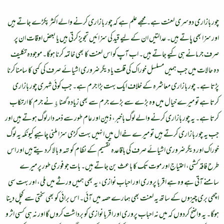
چور بازاری دوسری لعنت ہے۔ مجھے علم ہے کہ چور بازاری کرنے والے اکثر پکڑے جاتے ہیں
اور سزا بھی پاتے ہیں۔ عدالتیں ان کے لیے قید کی سزائیں تجویز کرتی ہیں یا بعض اوقات ان پر
صرف جرمانے ہی کیے جاتے ہیں۔ اب آپ کو اس لعنت کا بھی خاتمہ کرنا ہوگا۔ موجودہ تکلیف
دہ حالات میں جب ہمیں مسلسل خوراک کی قلت یا دیگر ضروری اشیائے صرف کی کمی کا سامنا کرنا
پڑتا ہے۔ چور بازاری معاشرہ کے خلاف ایک بہت بڑا جرم ہے۔ جب کوئی شہری چور بازاری
کرتا ہے تو میرے خیال میں وہ بڑے سے بڑے جرم سے بھی زیادہ گھناﺅنے جرم کا ارتکاب
کرتا ہے۔ یہ چور بازاری کرنے والے لوگ باخبر، ذہین اور عام طور سے ذمہ دار لوگ ہوتے ہیں اور
جب یہ چور بازاری کرتے ہیں تو میرے خےال میں انہیں بہت کڑی سزا ملنی چاہیے کیونکہ یہ لوگ
خوراک اور دیگر ضروری اشیائے صرف کی باقاعدہ تقسیم کے نظام کو تہہ و بالا کردیتے ہیں اور اس
طرح فاقہ کشی، احتیاج اور موت تک کا باعث بن جاتے ہیں۔ بات جو فوری طور پر میرے
سامنے آتی ہے وہ ہے اقربا پروری اور احباب نوازی، یہ بھی ہمیں ورثے میں ملی، اور بہت سی
اچھی بری چیزوں کے ساتھ یہ لعنت بھی ہمارے حصہ میں آئی۔ اس برائی کو بھی سختی سے کچل دینا
ہوگا۔ یہ واضح کردوں کہ میں نہ احباب پروری اور اقربا نوازی کو برداشت کروں گا اور نہ ہی کسی اثر و