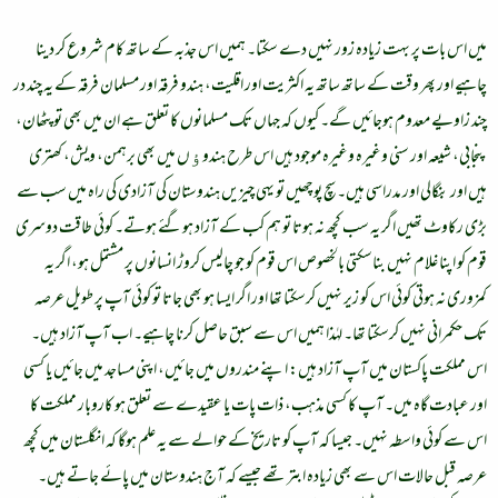
میں اس بات پر بہت زیادہ زور نہیں دے سکتا۔ ہمیں اس جذبہ کے ساتھ کام شروع کر دینا
چاہیے اور پھر وقت کے ساتھ ساتھ یہ اکثریت اور اقلیت، ہندو فرقہ اور مسلمان فرقہ کے یہ چند در
چند زاویے معدوم ہوجائیں گے۔ کیوں کہ جہاں تک مسلمانوں کا تعلق ہے ان میں بھی تو پٹھان،
پنجابی، شیعہ اور سنی وغیرہ وغیرہ موجود ہیں اس طرح ہندوﺅں میں بھی برہمن، ویش، کھتری
ہیں اور بنگالی اور مدراسی ہیں۔ سچ پوچھیں تو یہی چیزیں ہندوستان کی آزادی کی راہ میں سب سے
بڑی رکاوٹ تھیں اگر یہ سب کچھ نہ ہوتا تو ہم کب کے آزاد ہوگئے ہوتے۔ کوئی طاقت دوسری
قوم کو اپنا غلام نہیں بناسکتی بالخصوص اس قوم کو جو چالیس کروڑ انسانوں پر مشتمل ہو، اگر یہ
کمزوری نہ ہوتی کوئی اس کو زیر نہیں کرسکتا تھا اور اگر ایسا ہو بھی جاتا تو کوئی آپ پر طویل عرصہ
تک حکمرانی نہیں کرسکتا تھا۔ لہٰذا ہمیں اس سے سبق حاصل کرنا چاہیے۔ اب آپ آزاد ہیں۔
اس مملکت پاکستان میں آپ آزاد ہیں: اپنے مندروں میں جائیں، اپنی مساجد میں جائیں یا کسی
اور عبادت گاہ میں۔ آپ کا کسی مذہب، ذات پات یا عقیدے سے تعلق ہو کاروبار مملکت کا
اس سے کوئی واسطہ نہیں۔ جیسا کہ آپ کو تاریخ کے حوالے سے یہ علم ہوگا کہ انگلستان میں کچھ
عرصہ قبل حالات اس سے بھی زیادہ ابتر تھے جیسے کہ آج ہندوستان میں پائے جاتے ہیں۔