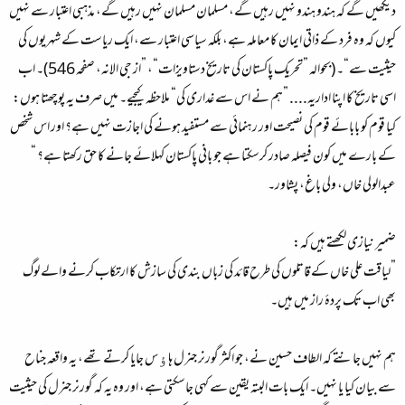
دیکھیں گے کہ ہندو ہندو نہیں رہیں گے، مسلمان مسلمان نہیں رہیں گے، مذہبی اعتبار سے نہیں
کیوں کہ وہ فرد کے ذاتی ایمان کا معاملہ ہے، بلکہ سیاسی اعتبار سے، ایک ریاست کے شہریوں کی
حیثیت سے“۔ (بحوالہ ”تحریک پاکستان کی تاریخ دستاویزات“، ”از جی الانہ، صفحہ 546)۔ اب
اسی تاریخ کا اپنا اداریہ.... ”ہم نے اس سے غداری کی“ ملاحظہ کیجیے۔ میں صرف یہ پوچھتا ہوں:
کیا قوم کو بابائے قوم کی نصیحت اور رہنمائی سے مستفید ہونے کی اجازت نہیں ہے؟ اور اس شخص
کے بارے میں کون فیصلہ صادر کرسکتا ہے جو بانی پاکستان کہلائے جانے کا حق رکھتا ہے؟ “
عبدالولی خاں، ولی باغ، پشاور۔
ضمیر نیازی لکھتے ہیں کہ:
”لیاقت علی خاں کے قاتلوں کی طرح قائد کی زباں بندی کی سازش کا ارتکاب کرنے والے لوگ
بھی اب تک پردۂ راز میں ہیں۔
ہم نہیں جانتے کہ الطاف حسین نے، جو اکثر گورنر جنرل ہاﺅس جایا کرتے تھے، یہ واقعہ جناح
سے بیان کیا یا نہیں۔ ایک بات البتہ یقین سے کہی جاسکتی ہے، اور وہ یہ کہ گورنر جنرل کی حیثیت