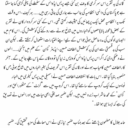
”قائد کی یہ تقریر اس سرگرمی کا ہدف بن گئی جسے پریس ایڈوائس کے سلسلے کی پہلی کڑی کہا جاسکتا
ہے جو پاکستان کی دائمی انتظامیہ کی جانب سے جاری کی جاتی رہی ہیں.... بہرکیف، اس وقت
تک یہ انتظامیہ محض ایک پرچھائیں کی حیثیت رکھتی تھی۔ اس کے کئی سرکردہ ارکان نے تقریر
کے بعض (محولہ بالا) حصوں کو اخباروں میں شائع ہونے سے روکنے کی کوشش کی۔ اس کام میں
انہیںان لوگوں کی مدد حاصل ہوئی جو اس کے لیے اپنے اختیارات استعمال کرسکتے تھے۔ لیکن ان
سب کی بدقسمتی سے ان کی یہ کوشش الطاف حسین، ایڈیٹر ”ڈان“ کے علم میں آگئی.... انہوں
نے دھمکی دی کہ اگر اس پریس ایڈوائس کو واپس نہ لیا گیا تو وہ قائد کے پاس چلے جائیں گے۔ آخر
کار الطاف حسین کامیاب ہوئے اور قائد کی تقریر اس تحریف کی بغیر اخباروں میں شائع ہوئی جس کا
منصوبہ بنایا گیا تھا۔ اس بات کا انکشاف الطاف حسین نے اسمبلی میں پریس گیلری میں اخبار
نویسوں کے ایک گروپ کے سامنے کیا تھا۔ اس گروپ میں سے ”گزٹ“ کے منظور الحق اور
”ڈان“ کے محمد عاشر اب زندہ نہیں ہیں۔ لیکن ضمیر صدیقی ابھی حیات ہیں اور انہوں نے تصدیق
کی ہے کہ ایسا ہی ہوا تھا۔“
حامد جلال کا مضمون پڑھنے کے بعد جناب ضمیر نیازی نے اس معاملے کی مزید تحقیق کی۔ ضمیر