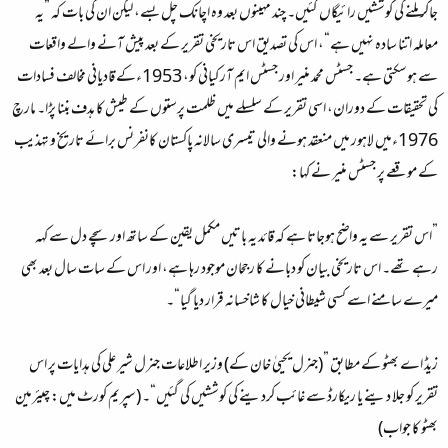
جاکر ملنے کی کوششیں رائیگاں گئیں۔ چند مہینوں بعد وہ اچانک چل بسے، لیکن ان کی بات کہ ”یہ
معاملہ اتنا سادہ نہیں ہے“، اس کی تصدیق اس تاریخی تقریر کے بعد پیش آنے والے واقعات
سے ہوسکتی ہے۔ جسٹس محمد منیر اور جسٹس ایم آر کیانی کو، 1953ءکے قادیانی مخالف فسادات
کی تحقیقات کے دوران، اسی تقریر کے سلسلے میں ظلمت پرستوں کے طیش کا ہدف بننا پڑا۔ مارچ
1976ءمیں لاہور میں منعقد ہونے والی تیسری سالانہ پاکستان کانفرنس برائے تاریخ و تہذیب
کے موقعے پر جسٹس منیر نے کہا:
”اس تقریر سے یہ واضح ہوجاتا ہے کہ قائد یہ باتیں مکمل یقین کے ساتھ اور سچے دل سے کہہ
رہے تھے۔ اس تاریخی بیان کو دبانے کا رجحان موجود رہا ہے، اور اس کے سات سال بعد بھی
میرے سامنے اسے کسی شیطانی خیال کا شاخسانہ قرار دیا گیا“۔
زیڈ اے بھٹو کے مطابق ”(جنرل یحییٰ خان کے) وزیر اطلاعات جنرل شیر علی کی ہدایات پر اس
تقریر کو جلا دینے یا ریکارڈ سے غائب کردینے کی کوششیں کی گئیں“۔ (سپریم کورٹ میں: چیئرمین
بھٹو کا جواب)