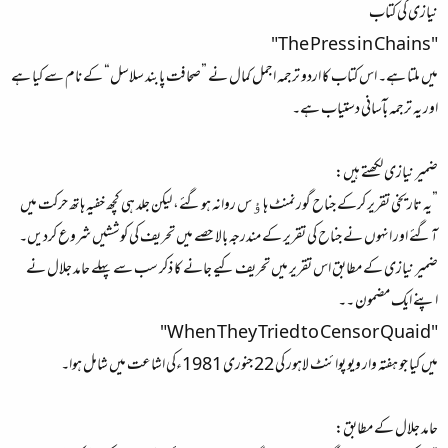
نیازی کی کتاب
"The Press in Chains"
میں ملتا ہے۔ اس کتاب کا اردو ترجمہ اجمل کمال نے ”صحافت پابند سلاسل“ کے نام سے کیا ہے
اور یہ ترجمہ بآسانی دستیاب ہے۔
ضمیر نیازی لکھتے ہیں:
”یہ تاریخی تقریر کرکے جناح گورنمنٹ ہاﺅس روانہ ہوگئے، لیکن جلد ہی کچھ خفیہ ہاتھ حرکت میں
آگئے اور انہوں نے جناح کی تقریر کے مندرجہ بالا حصے میں تحریف کی کوششیں شروع کردیں۔
ضمیر نیازی کے مطابق اس تقریر میں تحریف کیے جانے کا ذکر سب سے پہلے حامد جلال نے
اپنے ایک مضمون ۔۔
"When They Tried to Censor Quaid"
میں کیا جو ہفتہ وار ویو پوائنٹ لاہور کی 22 جنوری 1981ءکی اشاعت میں شامل ہوا۔
حامد جلال کے مطابق: