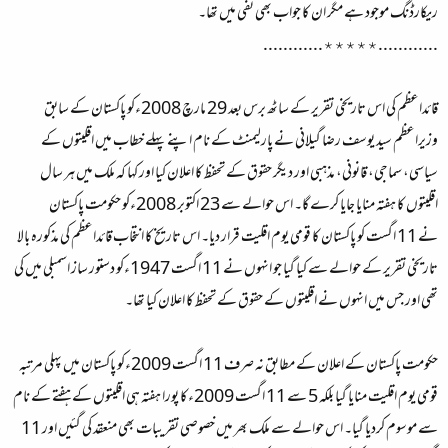
ریکارڈنگ موجود ہے مگر ان کا جواب بھی نفی میں تھا۔
............٭٭٭٭٭............
قائداعظم کی اس تاریخی تقریر کے ساٹھ برس بعد 29 مارچ 2008ءکو پاکستان کے سابق
وزیراعظم سید یوسف رضا گیلانی نے پارلیمنٹ کے نام اپنے پہلے خطاب میں اقلیتوں کے
سیاسی، سماجی، قانونی، مذہبی اور دیگر حقوق کے تحفظ کا اعلان کیا اور کہا کہ ملک میں ہر سال
اقلیتوں کا ہفتہ منایا جایا کرے گا۔ اس حوالے سے 23 اکتوبر 2008ءکو حکومت پاکستان
نے 11 اگست کو پاکستان کا قومی یوم اقلیت قرار دیا۔ اس تاریخ کا انتخاب قائداعظم کی مذکورہ بالا
تاریخی تقریر کے حوالے سے کیا گیا جو انہوں نے 11 اگست 1947ءکو دستور ساز اسمبلی میں کی
تھی اور جس میں انہوں نے اقلیتوں کے حقوق کے تحفظ کا اعلان کیا تھا۔
حکومت پاکستان کے اعلان کے مطابق نہ صرف 11 اگست 2009ءکو پاکستان میں پہلی مرتبہ
قومی یوم اقلیت منایا گیا بلکہ 5 سے 11 اگست 2009ءکا پورا ہفتہ ہی اقلیتوں کے ہفتے کے نام
سے موسوم کردیا گیا۔ اس حوالے سے ملک بھر میں خصوصی تقریبات بھی منعقد کی گئیں اور 11