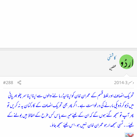
کاشفی
محفلین
دسمبر 3، 2014
#288
تحریک انصاف اور غلط قسم کے عمران خان کو اپنا لیڈر ماننے والوں سے اپنا اپنا سر چلو بھر پانی
میں ڈبو کر ڈوبکی مارنے کی درخواست ہے۔ اگر پھر بھی تحریک انصاف کے کارکنان یہ نہ کریں تو
پھر آپ تو سمجھ گئے ہوں گے کہ ان کے لیئے میرے پاس کس طرح کے الفاظ ہیں بولنے کے
لیئے۔۔تسی سمجھدار ہو عمران خان نہیں ہو، اس لیئے سمجھ جاؤ۔