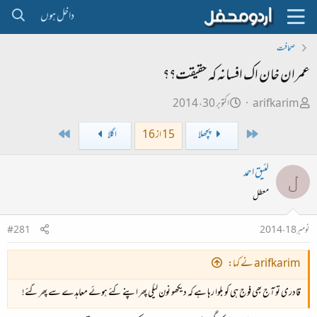
داخل ہوں
صحافت
عمران خان اک افسانہ کہ حقیقت؟؟
ص
ت
arifkarim
اکتوبر 30، 2014
ا
ا
Last
First
پچھلا
15 از 16
اگلا
ح
ر
ب
ی
لئیق احمد
ل
ل
خ
معطل
ڑ
ا
ی
ب
نومبر 18، 2014
#281
ت
د
arifkarim نے کہا:
ا
قادری تو آج بھی فوج ہی کو بلوا رہا ہے کہ دیکھو نون لیگی پھر اپنے کئے ہوئے معاہدے سے پھر گئے!
ء