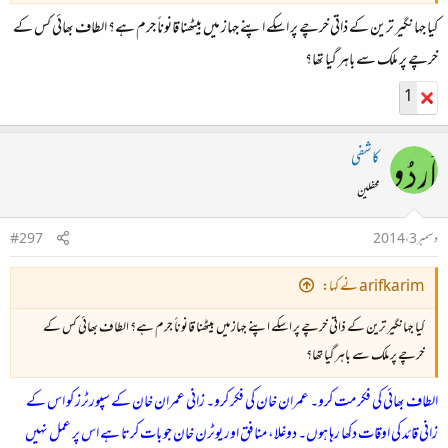
کیا جہانگیر ترین کے ذاتی خرچے پر اسکے اپنے جہاز میں بیٹھنا قانوناً جرم ہے؟ الطاف بھائی کس کے
خرچے پر ملک سے باہر گیا تھا؟
1
کاشفی
محفلین
دسمبر 3، 2014
#297
arifkarim نے کہا:
کیا جہانگیر ترین کے ذاتی خرچے پر اسکے اپنے جہاز میں بیٹھنا قانوناً جرم ہے؟ الطاف بھائی کس کے
خرچے پر ملک سے باہر گیا تھا؟
الطاف بھائی کی فکر مت کرو۔ عمران خان کی فکر کرو۔ زانی عمران خان کے سپورٹرز کو اس کے
زانی قائد کی اوقات دکھا رہا ہوں۔ دوغلا، منافق اور یوٹرن خان جو بات کرتا ہے اس پر عمل نہیں