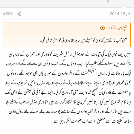
نومبر 18، 2014
#282
لئیق احمد نے کہا:
یعنی آپ مانتے ہیں کہ فوج کو گھسیٹنے میں طاہرالقادری کی خواہش شامل تھی۔
نہیں پہلے نون لیگ کی قیادت نے خود جنرل راحیل شریف کو قادری اور عمران کے درمیان
مذاکرات میں سہولت کیلئے طلب کیا۔ جب وہ مان گئے، تب دونوں ان سے ملنے گئے اور صرف
ایک بار ملاقات کی۔ جہاں اسٹیبلشمنٹ کے دیگر اداروں کے سربراہان بھی موجود تھے۔ دونوں
یعنی عمران اور قادری اپنے اپنے مطالبات پر ڈٹے رہے اور پھر جنرل راحیل شریف کے دباؤ
پر حکومت نے قادری کی تصحیح شدہ ایف آئی آر درج کر لی۔ البتہ جے آئی ٹی کمیشن نے ابھی تک
اپنا کام شروع نہیں کیا۔ پتا نہیں کس چیز کا انتظار کر رہے ہیں؟ قادری جنرل صاحب کو اسلئے بلا
رہے ہیں تاکہ انکے اور دیگر خفیہ اداروں کے سامنے جو معاملات طے ہوئے تھے ماڈل ٹاؤن
سانحہ تحقیقات سے متعلق، انسے اب حکومت مُکر رہی ہے ۔