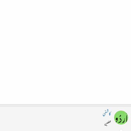
کاشفی
محفلین