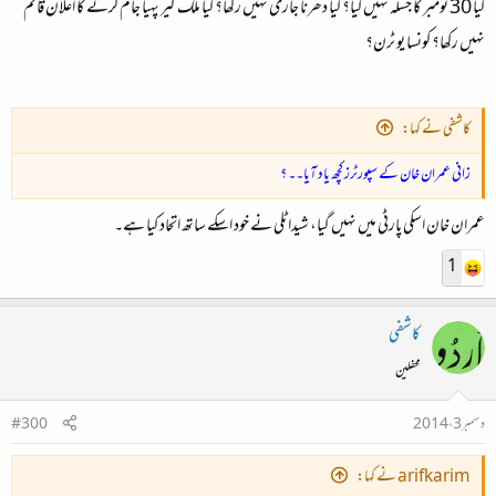
کیا 30 نومبر کا جسلہ نہیں کیا؟ کیا دھرنا جاری نہیں رکھا؟ کیا ملک گیر پہیا جام کرنے کا اعلان قائم
نہیں رکھا؟ کونسا یو ٹرن؟
کاشفی نے کہا:
زانی عمران خان کے سپورٹرز کچھ یاد آیا۔۔ ؟
عمران خان اسکی پارٹی میں نہیں گیا، شیدا ٹلی نے خود اسکے ساتھ اتحاد کیا ہے۔
1
کاشفی
محفلین
دسمبر 3، 2014
#300
arifkarim نے کہا: