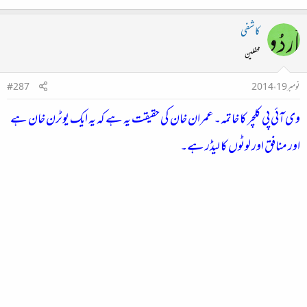
کاشفی
محفلین
نومبر 19، 2014
#287
وی آئی پی کلچر کا خاتمہ۔ عمران خان کی حقیقت یہ ہے کہ یہ ایک یوٹرن خان ہے
اور منافق اور لوٹوں کا لیڈر ہے۔