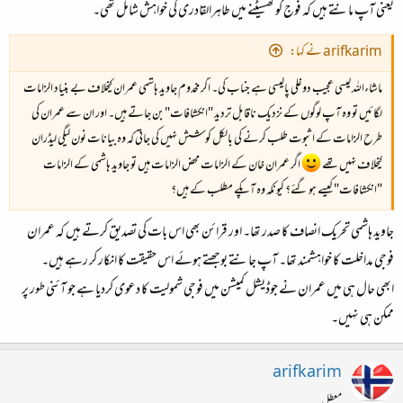
یعنی آپ مانتے ہیں کہ فوج کو گھسیٹنے میں طاہرالقادری کی خواہش شامل تھی۔
arifkarim نے کہا:
ماشاءاللہ کیسی عجیب دوغلی پالیسی ہے جناب کی۔ اگر مخدوم جاوید ہاشمی عمران کیخلاف بے بنیاد الزامات
لگائیں تو وہ آپ لوگوں کے نزدیک ناقابل تردید "انکشافات" بن جاتے ہیں۔ اور ان سے عمران کی
طرح الزامات کے اثبوت طلب کرنے کی بالکل کوشش نہیں کی جاتی کہ وہ بیانات نون لیگی لیڈران
کیخلاف نہیں تھے
اگر عمران خان کے الزامات محض الزامات ہیں تو جاوید ہاشمی کے الزامات
"انکشافات" کیسے ہو گئے؟ کیونکہ وہ آپکے مطلب کے ہیں؟
جاوید ہاشمی تحریک انصاف کا صدر تھا۔ اور قرائن بھی اس بات کی تصدیق کرتے ہیں کہ عمران
فوجی مداخلت کا خواہشمند تھا۔ آپ جانتے بوجھتے ہوئے اس حقیقت کا انکار کر رہے ہیں۔
ابھی حال ہی میں عمران نے جوڈیشل کمیشن میں فوجی شمولیت کا دعوی کردیا ہے جو آئنی طور پر
ممکن ہی نہیں۔
arifkarim
معطل