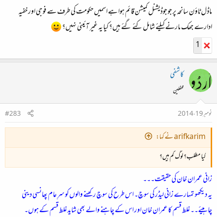
ماڈل ٹاؤن سانحہ پر جو جوڈیشنل کمیشن قائم ہوا ہے اسمیں حکومت کی طرف سے فوجی اور خفیہ
ادارے جھک مارنے کیلئے شامل کئے گئے ہیں؟ کیا یہ غیر آئینی نہیں؟
1
کاشفی
محفلین
نومبر 19، 2014
#283
arifkarim نے کہا:
کیا مطلب؟ لوگ کم ہیں؟
زانی عمران خان کی حقیقت۔۔۔
یہ دیکھو تمہارے زانی لیڈر کی سوچ۔ اس طرح کی سوچ رکھنے والوں کو سرِ عام پھانسی دینی
چاہیئے۔۔ غلط قسم کا عمران خان اور اس کے چاہنے والے بھی شاید غلط قسم کے ہوں۔