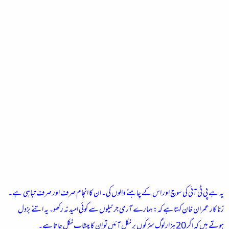
یہ ہے پی ٹی آئی کی سوچ اور اس کے چاہنے والوں کی۔ ان کا انجام صرف اور صرف تباہی ہے۔
زنا کار عمران خان کہتا ہے کہ: ہمارے آرمی جرنیلوں سے کوئی امید نہ رکھو۔ یہ اتنے بزدل
ہوتے ہیں کہ اگر 20 ہزار لوگ سڑکوں پر نکل آئیں تو اِن کا پیشاب نکل جاتا ہے۔