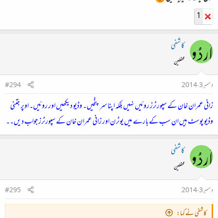
1
کاشفی
محفلین
دسمبر 3، 2014
#294
زانی عمران خان کے سپورٹرز روئیں نہیں بلکہ اپنا سر پٹخیں۔ وڈیو دیکھیں اور روئیں۔ اوپر جتنی
وڈیو پوسٹ ہیں ان سب کے بارے میں یوٹرن اور زانی عمران خان کے سپورٹرز جواب دیں۔۔
کاشفی
محفلین
دسمبر 3، 2014
#295
کاشفی نے کہا: