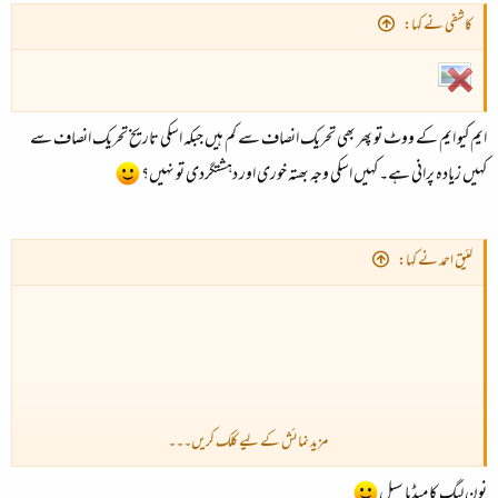
کاشفی نے کہا:
ایم کیو ایم کے ووٹ تو پھر بھی تحریک انصاف سے کم ہیں جبکہ اسکی تاریخ تحریک انصاف سے
کہیں زیادہ پرانی ہے۔ کہیں اسکی وجہ بھتہ خوری اور دہشتگردی تو نہیں؟
لئیق احمد نے کہا:
مزید نمائش کے لیے کلک کریں۔۔۔
نون لیگ کا میڈیا سیل