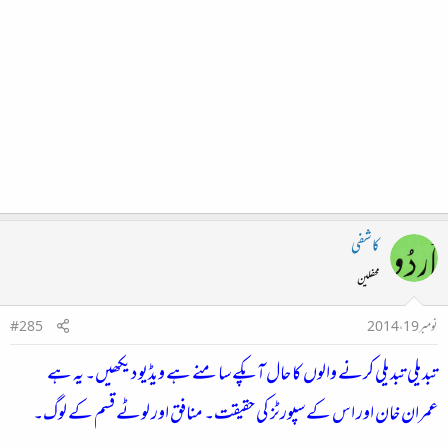
کاشفی
محفلین
نومبر 19، 2014
#285
تبدیلی تبدیلی کرنے والوں کا حال آپکے سامنے ہے ویڈیو دیکھیں۔ یہ ہے
عمران خان اور اس کے سپورٹز کی حقیقت۔ منافق اور لوٹے قسم کے لوگ۔