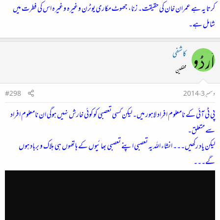
کرتا یہ ہے عمران خان کی حقیقت۔ زنا، جھوٹ مکاری یوٹرن وغیرہ وغیرہ اس کی فطرت میں
شامل ہے۔
کاشفی
محفلین
دسمبر 3، 2014
#298
پی ٹی آئی کے نامعلوم افراد لاہور میں۔ لیکن کسی تعصبی کو کوئی خارش نہیں ہوگی ان نامعلوم افراد
سے متعلق۔
لیکن یاد رکھیں۔۔۔ انشاء اللہ یہ تعصبی اپنے تعصبی بھائیوں کے ہاتھوں ہی ہلاک و برباد ہوں
گے۔۔۔