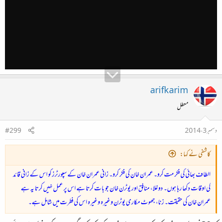
arifkarim
معطل
دسمبر 3، 2014
#299
کاشفی نے کہا:
الطاف بھائی کی فکر مت کرو۔ عمران خان کی فکر کرو۔ زانی عمران خان کے سپورٹرز کو اس کے زانی قائد
کی اوقات دکھا رہا ہوں۔ دوغلا، منافق اور یوٹرن خان جو بات کرتا ہے اس پر عمل نہیں کرتا یہ ہے
عمران خان کی حقیقت۔ زنا، جھوٹ مکاری یوٹرن وغیرہ وغیرہ اس کی فطرت میں شامل ہے۔