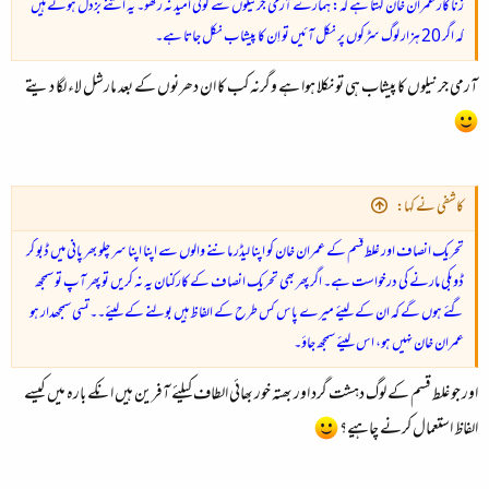
زنا کار عمران خان کہتا ہے کہ: ہمارے آرمی جرنیلوں سے کوئی امید نہ رکھو۔ یہ اتنے بزدل ہوتے ہیں
کہ اگر 20 ہزار لوگ سڑکوں پر نکل آئیں تو اِن کا پیشاب نکل جاتا ہے۔
آرمی جرنیلوں کا پیشاب ہی تو نکلا ہوا ہے وگرنہ کب کا ان دھرنوں کے بعد مارشل لاء لگا دیتے
کاشفی نے کہا:
تحریک انصاف اور غلط قسم کے عمران خان کو اپنا لیڈر ماننے والوں سے اپنا اپنا سر چلو بھر پانی میں ڈبو کر
ڈوبکی مارنے کی درخواست ہے۔ اگر پھر بھی تحریک انصاف کے کارکنان یہ نہ کریں تو پھر آپ تو سمجھ
گئے ہوں گے کہ ان کے لیئے میرے پاس کس طرح کے الفاظ ہیں بولنے کے لیئے۔۔تسی سمجھدار ہو
عمران خان نہیں ہو، اس لیئے سمجھ جاؤ۔
اور جو غلط قسم کے لوگ دہشت گرد اور بھتہ خور بھائی الطاف کیلئے آفرین ہیں انکے بارہ میں کیسے
الفاظ استعمال کرنے چاہیے؟