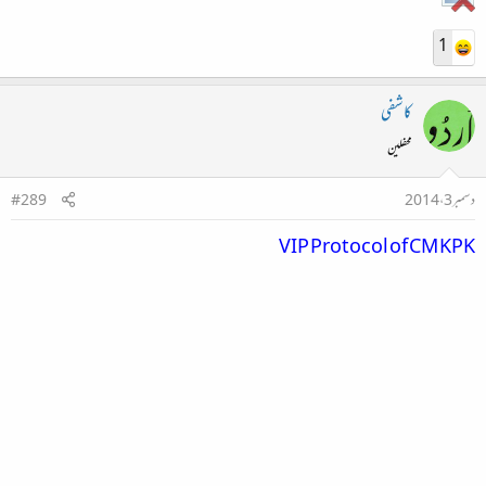
1
کاشفی
محفلین
دسمبر 3، 2014
#289
VIP Protocol of CM KPK