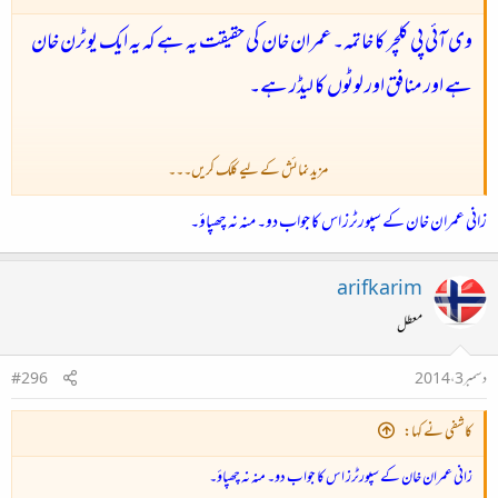
وی آئی پی کلچر کا خاتمہ۔ عمران خان کی حقیقت یہ ہے کہ یہ ایک یوٹرن خان
ہے اور منافق اور لوٹوں کا لیڈر ہے۔
مزید نمائش کے لیے کلک کریں۔۔۔
زانی عمران خان کے سپورٹرز اس کا جواب دو۔ منہ نہ چھپاؤ۔
arifkarim
معطل
دسمبر 3، 2014
#296
کاشفی نے کہا:
زانی عمران خان کے سپورٹرز اس کا جواب دو۔ منہ نہ چھپاؤ۔