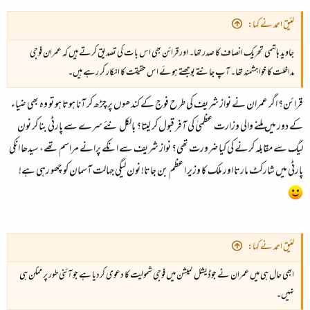
لئیق احمد نے کہا:
جاوید ہاشمی تحریک انصاف کا صدر تھا۔ اور
قرائن
بھی اس بات کی تصدیق کرتے ہیں کہ عمران فوجی
مداخلت کا خواہشمند تھا۔ آپ جانتے بوجھتے ہوئے اس حقیقت کا انکار کر رہے ہیں۔
قرائن؟ اگر عمران نے نواز شریف کی طرح فوج کے کندھوں پر چڑھ کر آنا ہوتا ہو تو وہ بھی ضیاء
کے دور میں ملنے والی وزارت عظمیٰ کی آفر قبول کر لیتا؟ بالکل نئے سرے سے پارٹی بنا کر نون
لیگ سے مقابلہ کرنے کی کیا ضرورت تھی؟ نواز شریف سے انکے پرانے مراسم تھے، سیدھا انکی
پارٹی میں شارکٹ مارتا اور ملک کا وزیر اعظم بن جاتا! نون لیگی جہالت آسمان کو چھو رہی ہے!
لئیق احمد نے کہا:
ابھی حال ہی میں عمران نے جوڈیشل کمیشن میں فوجی شمولیت کا دعوی کردیا ہے جو آئنی طور پر ممکن ہی
نہیں۔