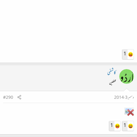
1
کاشفی
محفلین
دسمبر 3، 2014
#290
1
1