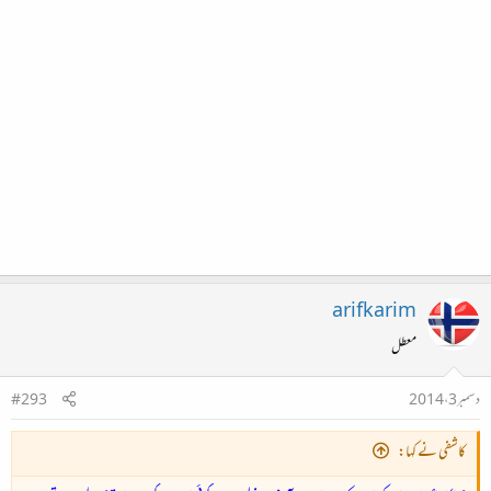
arifkarim
معطل
دسمبر 3، 2014
#293
کاشفی نے کہا: