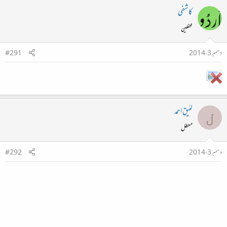
کاشفی
محفلین
دسمبر 3، 2014
#291
لئیق احمد
ل
معطل
دسمبر 3، 2014
#292