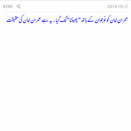
نومبر 19، 2014
#286
عمران خان کو نوجوان کے ہاتھ "پھینٹا" لگ گیا۔ یہ ہے عمران خان کی حقیقت