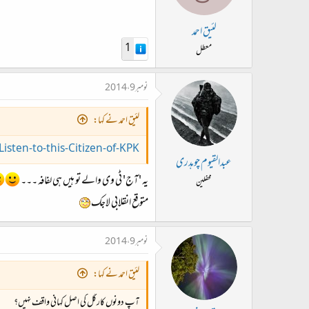
لئیق احمد
1
معطل
نومبر 9، 2014
لئیق احمد نے کہا:
isten-to-this-Citizen-of-KPK
عبدالقیوم چوہدری
یہ 'آج' ٹی وی والے تو ہیں ہی لفافہ ۔۔۔
محفلین
متوقع انقلابی لاجک
نومبر 9، 2014
لئیق احمد نے کہا:
آپ دونوں کارگل کی اصل کہانی واقف نہیں؟