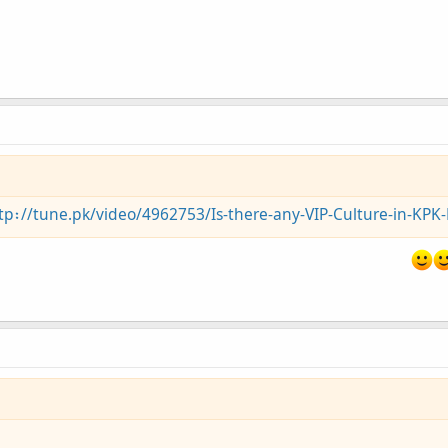
tp://tune.pk/video/4962753/Is-there-any-VIP-Culture-in-KPK-L