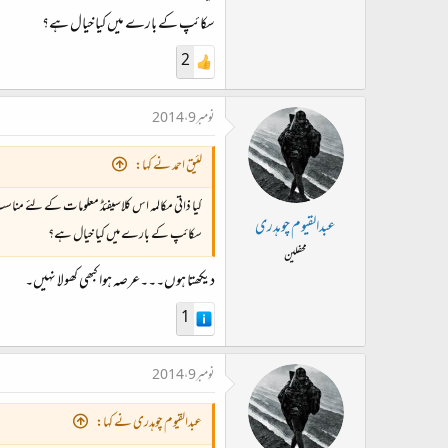
سکائپ کے بارے میں کیا خیال ہے؟
2
نومبر 9، 2014
لئیق احمد نے کہا:
کیا ذاتی مکالمہ اس کلاسیفئڈ معلومات کے لئے منا
عبدالقیوم چوہدری
سکائپ کے بارے میں کیا خیال ہے؟
محفلین
دیکھتا ہوں۔۔۔عرصہ ہوا کبھی کھولا نہیں۔
1
نومبر 9، 2014
عبدالقیوم چوہدری نے کہا: