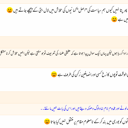
 ہے پھر پتا نہیں کیوں ہم سیاست کی "اصل" کہانیوں کی تلاش میں لال بتی کے پیچھے جاتے ہیں
نہیں ہے
ردار ادا کررہا ہوں لیکن یہاں ایک سوال پیدا ہوتا ہے کہ حقیقی علماء کی تعریف توہو سکتی ہے لیکن انہیں تلاش کرن
ہ فی الوقت توپوں کا رُخ کسی اور انصافین رُکن کی طرف ہے
وٹے اور مخدوم نام نہاد لوگ دھوکہ دیتے ہیں اور اس کی بات نہیں مانتے۔۔
کو بوری میں بند کر کے نامعلوم مقام پر منتقل نہیں کیا جاتا