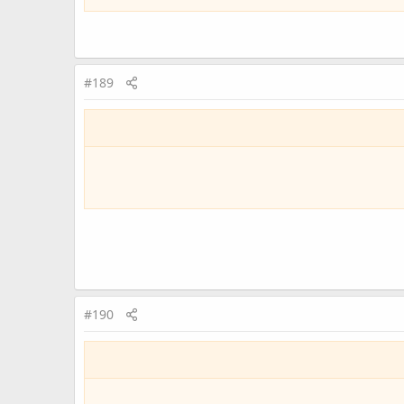
#189
#190