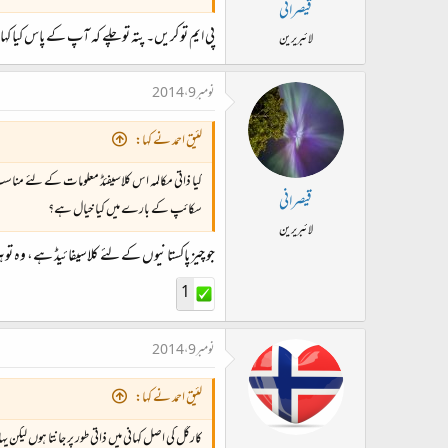
قیصرانی
پی ایم تو کریں۔ پتہ تو چلے کہ آپ کے پاس کیا کہ
لائبریرین
نومبر 9، 2014
لئیق احمد نے کہا:
کیا ذاتی مکالمہ اس کلاسیفئڈ معلومات کے لئے منا
قیصرانی
سکائپ کے بارے میں کیا خیال ہے؟
لائبریرین
جو چیز پاکستانیوں کے لئے کلاسیفائیڈ ہے، وہ تو 
1
نومبر 9، 2014
لئیق احمد نے کہا:
کارگل کی اصل کہانی میں ذاتی طور پر جانتا ہوں لیکن یہ