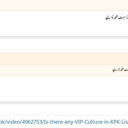
 بہت لکھ ڈالیے
ت لکھ ڈالیے
pk/video/4962753/Is-there-any-VIP-Culture-in-KPK-Lis