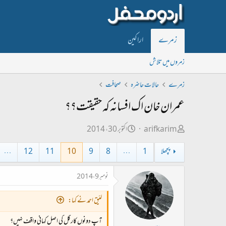
زمرے
اراکین
زمروں میں تلاش
زمرے
حالات حاضرہ
صحافت
عمران خان اک افسانہ کہ حقیقت؟؟
ص
ت
arifkarim
اکتوبر 30، 2014
ا
ا
پچھلا
1
…
8
9
10
11
12
…
ح
ر
ب
ی
نومبر 9، 2014
ل
خ
ڑ
ا
لئیق احمد نے کہا:
ی
ب
آپ دونوں کارگل کی اصل کہانی واقف نہیں؟