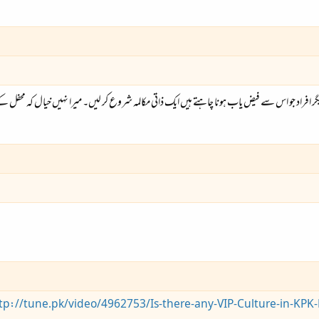
ر افراد جو اس سے فیض یاب ہونا چاہتے ہیں ایک ذاتی مکالمہ شروع کر لیں۔ میرا نہیں خیال کہ محفل
tp://tune.pk/video/4962753/Is-there-any-VIP-Culture-in-KPK-L