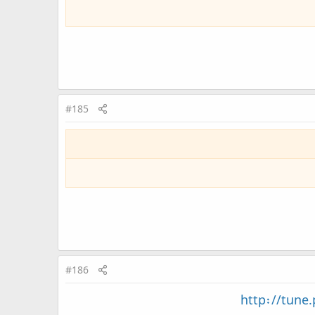
#185
#186
http://tune.