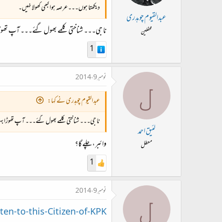
دیکھتا ہوں۔۔۔عرصہ ہوا کبھی کھولا نہیں۔
عبدالقیوم چوہدری
نا جی۔۔۔ شناختی کلمے بھول گئے۔۔۔ آپ تھوڑا
محفلین
1
نومبر 9، 2014
ل
عبدالقیوم چوہدری نے کہا:
نا جی۔۔۔ شناختی کلمے بھول گئے۔۔۔ آپ تھوڑا بہ
لئیق احمد
وائبر، چلے گا؟
معطل
1
نومبر 9، 2014
ل
ten-to-this-Citizen-of-KPK