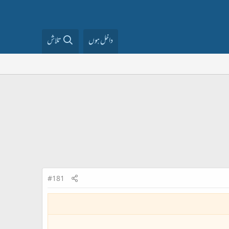
داخل ہوں
تلاش
#181