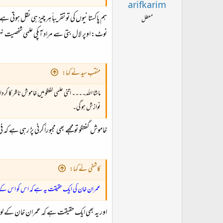
arifkarim
ہم پاکستانیوں کی تو تقریباً ہر چیز ہی نقل ہوتی
معطل
نوٹ: اوپر لال بتی سے مراد آپکی علمی شخصیت 
منقب سید نے کہا:
ماشا اللہ۔۔۔۔ اتنی علمی گفتگو میں خاموش ناظر کا ک
نوازش ہو گی۔
خاموش گفتگو تو مجھے بھی مجبوراً کرنی پڑ رہی ہے ک
کاشفی نے کہا:
عمران خان کی ایک حقیقت یہ ہے کہ اس کو اس کے ل
اور یہ بھی ایک حقیقت ہے کہ عمران خان کے لوٹوں 