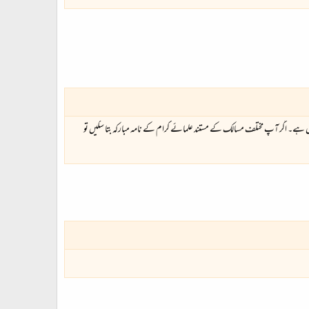
ا مشکل ہے۔ اگر آپ مختلف مسالک کے مستند علمائے کرام کے نامہ مبارکہ بتا سکیں تو