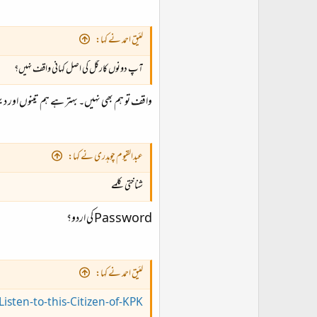
لئیق احمد نے کہا:
آپ دونوں کارگل کی اصل کہانی واقف نہیں؟
واقف تو ہم بھی نہیں۔ بہتر ہے ہم تینوں اور دیگ
عبدالقیوم چوہدری نے کہا:
شناختی کلمے
Password کی اردو؟
لئیق احمد نے کہا:
isten-to-this-Citizen-of-KPK