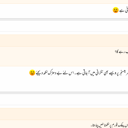
انی ہے
سب رہے گا؟
ہر میسنجر پر ویسے بھی نگرانی میں آ جاتی ہے۔ اس لئے بے دھڑک لکھ دیجئے
اں پبلک فورم پر لکھنا نہیں چاہتا۔