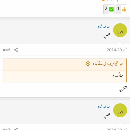
2
1
صائمہ شاہ
ص
محفلین
ستمبر 29، 2014
#46
عبدالقیوم چوہدری نے کہا:
مبارک ہو
شکریہ
صائمہ شاہ
ص
محفلین