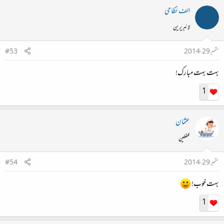
الف نظامی
لائبریرین
ستمبر 29، 2014
#53
بہت بہت مبارک!
1
عثمان
محفلین
ستمبر 29، 2014
#54
بہت خوب!
1