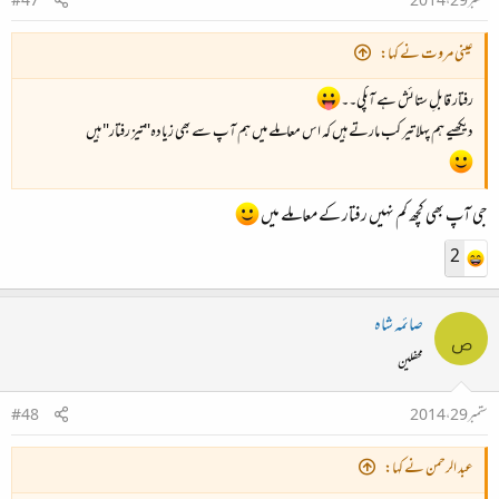
ستمبر 29، 2014
#47
عینی مروت نے کہا:
رفتار قابلِ ستائش ہے آپکی۔۔
دیکھیے ہم پہلا تیر کب مارتے ہیں کہ اس معاملے میں ہم آپ سے بھی زیادہ"تیز رفتار" ہیں
جی آپ بھی کچھ کم نہیں رفتار کے معاملے میں
2
صائمہ شاہ
ص
محفلین
ستمبر 29، 2014
#48
عبد الرحمن نے کہا: