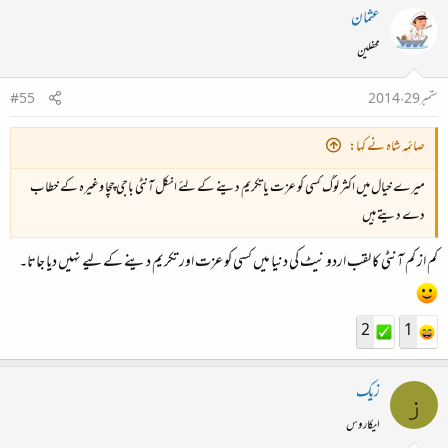
عثمان
محفلین
ستمبر 29، 2014
#55
صائمہ شاہ نے کہا:
میرے خیال میں اکثر لوگ کسی کو عزت یا تکریم دینے کے لئے انکل آنٹی باجی چچا وغیرہ کے خطاب
دے دیتے ہیں
کم از کم آنٹی کا لقب اردو نیٹ کی دنیا میں کسی کو عزت اور تکریم دینے کے لیے نہیں دیا جاتا۔
2
1
زیک
ز
ایکاروس