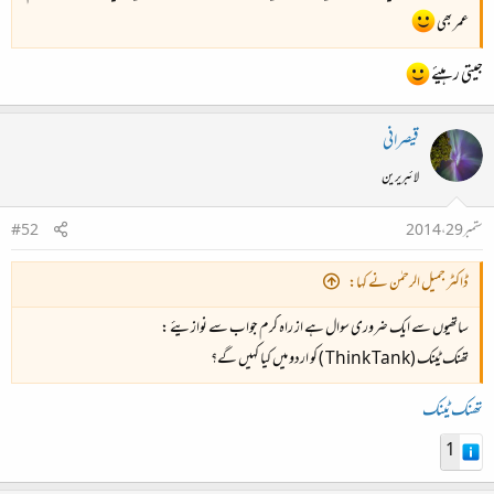
عمر بھی
جیتی رہیئے
قیصرانی
لائبریرین
ستمبر 29، 2014
#52
ڈاکٹر جمیل الرحمٰن نے کہا:
ساتھیوں سے ایک ضروری سوال ہے از راہ کرم جواب سے نوازیئے :
تھنک ٹینک (Think Tank ) کو اردو میں کیا کہیں گے؟
تھنک ٹینک
1