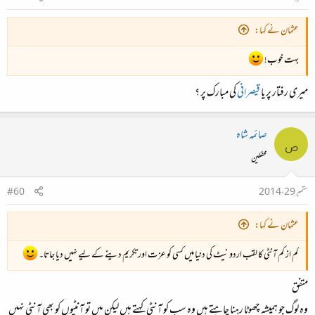
عثمان نے کہا:
بہت خوب!
میری رفتار پر یا
قیصرانی
کی مبارک پر ؟
صائمہ شاہ
ص
محفلین
ستمبر 29، 2014
#60
عثمان نے کہا:
کم از کم آنٹی کا لقب اردو نیٹ کی دنیا میں کسی کو عزت اور تکریم دینے کے لیے نہیں دیا جاتا۔
متفق
وہ لوگ جو ہمیشہ چھوٹا رہنا چاہتے ہیں وہ سب کو آنٹی کہتے ہیں لیکن میں تو آنٹیوں کو بھی آنٹی نہیں