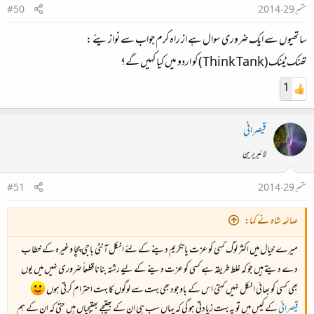
ستمبر 29، 2014
#50
ساتھیوں سے ایک ضروری سوال ہے از راہ کرم جواب سے نوازیئے :
تھنک ٹینک (Think Tank ) کو اردو میں کیا کہیں گے؟
1
قیصرانی
لائبریرین
ستمبر 29، 2014
#51
صائمہ شاہ نے کہا:
میرے خیال میں اکثر لوگ کسی کو عزت یا تکریم دینے کے لئے انکل آنٹی باجی چچا وغیرہ کے خطاب
دے دیتے ہیں جو کہ غلط طریقہ ہے کسی کو عزت دینے کے لیے رشتہ بنانا قطعاً ضروری نہیں میں یوں
بھی کسی کو بھائی انکل نہیں کہتی اس کے باوجود بھی بہت سے لوگوں کا بہت احترام کرتی ہوں
قیصرانی
کے کیس میں تو یہ بہت زیادتی ہو گی کہ یہاں سب ہی ان کے بھتیجے بھتیجیاں ہیں حتٰی کہ ان کے ہم