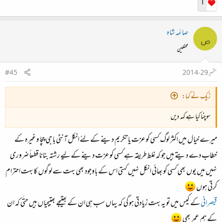
1
صائمہ شاہ
ص
محفلین
ستمبر 29، 2014
#45
زیک نے کہا:
سوچنا کیا ہے کہہ دیں
میرے خیال میں اکثر لوگ کسی کو عزت یا تکریم دینے کے لئے انکل آنٹی باجی چچا وغیرہ کے
خطاب دے دیتے ہیں جو کہ غلط طریقہ ہے کسی کو عزت دینے کے لیے رشتہ بنانا قطعاً ضروری
نہیں میں یوں بھی کسی کو بھائی انکل نہیں کہتی اس کے باوجود بھی بہت سے لوگوں کا بہت احترام
کرتی ہوں
قیصرانی
کے کیس میں تو یہ بہت زیادتی ہو گی کہ یہاں سب ہی ان کے بھتیجے بھتیجیاں ہیں حتٰی کہ ان
کے ہم عمر بھی