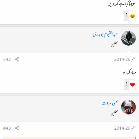
سوچنا کیا ہے کہہ دیں
1
عبدالقیوم چوہدری
محفلین
ستمبر 29، 2014
#42
مبارک ہو
1
عینی مروت
محفلین
ستمبر 29، 2014
#43