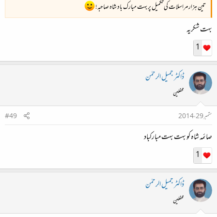
تین ہزار مراسلات کی تکمیل پر بہت مبارک باد شاہ صاحبہ!
بہت شکریہ
1
ڈاکٹر جمیل الرحمٰن
محفلین
ستمبر 29، 2014
#49
صائمہ شاہ کو بہت بہت مبارکباد
1
ڈاکٹر جمیل الرحمٰن
محفلین