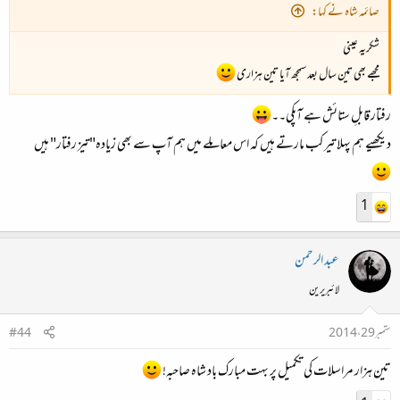
صائمہ شاہ نے کہا:
شکریہ عینی
مجھے بھی تین سال بعد سمجھ آیا تین ہزاری
رفتار قابلِ ستائش ہے آپکی۔۔
دیکھیے ہم پہلا تیر کب مارتے ہیں کہ اس معاملے میں ہم آپ سے بھی زیادہ"تیز رفتار" ہیں
1
عبد الرحمن
لائبریرین
ستمبر 29، 2014
#44
تین ہزار مراسلات کی تکمیل پر بہت مبارک باد شاہ صاحبہ!