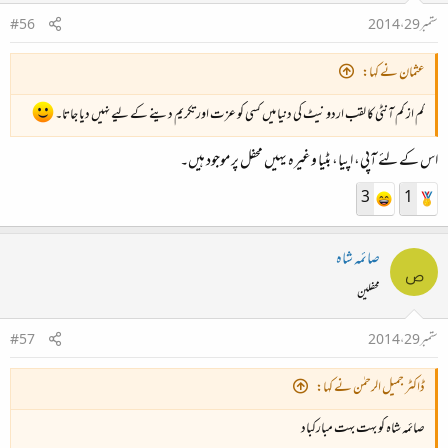
ستمبر 29، 2014
#56
عثمان نے کہا:
کم از کم آنٹی کا لقب اردو نیٹ کی دنیا میں کسی کو عزت اور تکریم دینے کے لیے نہیں دیا جاتا۔
اس کے لئے آپی، اپیا، بٹیا وغیرہ یہیں محفل پر موجود ہیں۔
3
1
صائمہ شاہ
ص
محفلین
ستمبر 29، 2014
#57
ڈاکٹر جمیل الرحمٰن نے کہا:
صائمہ شاہ کو بہت بہت مبارکباد