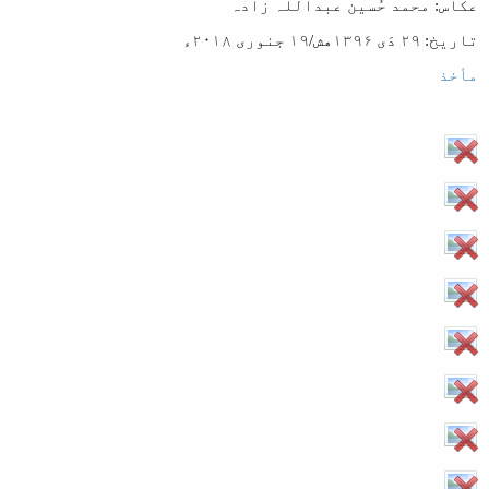
عکاس: محمد حُسین عبداللہ زادہ
تاریخ: ۲۹ دَی ۱۳۹۶هش/۱۹ جنوری ۲۰۱۸ء
مأخذ