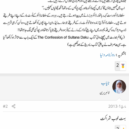
بشکریہ:
روزنامہ دنیا
2
نایاب
لائبریرین
مارچ 1، 2013
#2
بہت خوب شراکت