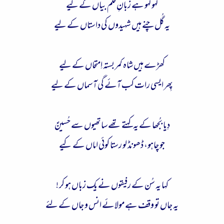
لہو لہو ہے زبانِ قلم بیاں کے لیے
ء
یہ گُل چنے ہیں شہیدوں کی داستاں کے لیے
کھڑے ہیں شاہ کمر بستہ اِمتحاں کے لیے
پِھر ایسی رات کب آئے گی آسماں کے لیے
دِیا بُجھا کے یہ کہتے تھے ساتھیوں سے حُسینؑ
جو چاہو، ڈھونڈ لو رستا کوئی اماں کے کیے
کہا یہ سُن کے رفیقوں نے یک زباں ہو کر !
یہ جاں تو وقف ہےمولائے انس و جاں کے لئے