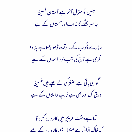
ہَمَیں تو منزلِ آخر ہے آستانِ حُسینؑ
یہ سر جھُکے گا نہ اب اور آستاں کے لیے
سِتارے ڈُوب گئے، وقت ڈھونڈتا ہے پناہ!
کڑی ہے آج کی شب دَورِ آسماں کے لیے
گواہی باقی ہے اضغرؑ کی لے چلے ہیں حُسینؑ
ورق اِک اور بھی ہے زیبِ داستاں کے لیے
لُٹا ہے دشتِ غریبی میں کارواں کِس کا
کہ خاک اُڑاتی ہے منزِل بھی کارواں کے لیے