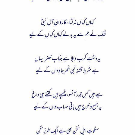
کہاں کہاں نہ لُٹا، کاروانِ آلِ نبیؐ
فلک نے ہم سے یہ بدلے کہاں کہاں کے لیے
یہ دشتِ کرب و بَلا ہے جنابِ خضر! یہاں
ہے شرطِ تشنہ لَبی عُمرِ جاوِداں کے لیے
بہے ہیں کِس قدر آنسو، چُھپے ہیں کتنے ہی داغ
یہ جمع و خرچ ہیں باقی حساب داں کے لیے
سکُوتِ اہلِ سُخن بھی ہے ایک طرزِ سُخن