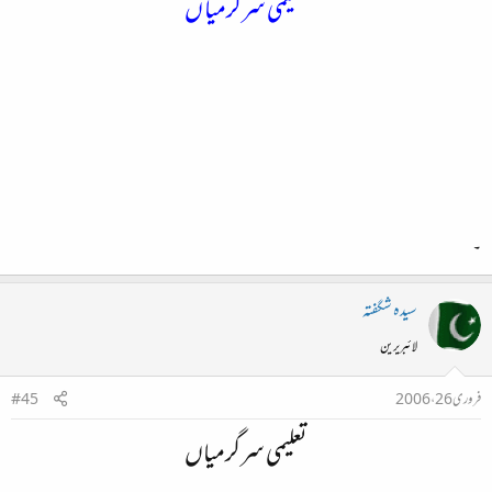
تعلیمی سرگرمیا ں
۔
سیدہ شگفتہ
لائبریرین
فروری 26، 2006
#45
تعلیمی سرگرمیاں