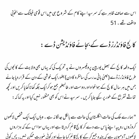
اس سے صاف ظاہر ہے کہ سرسید اپنے کام کے شروع ہی میں اس قومی فیلنگ سے بخوبی
واقف تھے ۔ 51
کالج فاؤنڈرز ڈے کے بجائے فاؤنڈیشن ڈے:
ایک دفعہ کالج کے بعض یورپین پروفیسروں نے یہ تحریک کی کہ یہاں بھی ولایت کے کالجوں کی
طرح فاؤنڈرز ڈے (یعنی بانی مدرسہ کی سالگرہ کا دن) بطور ایک خوشی کے دن کے قرار دیا جائے
جس میں ہر سال کالج کے ہوا خواہ اور دوست اور طالبعلم جمع ہو کر ایک جگہ کھانا کھایا کریں اور کچھ
تماشے تفریح کے طور پر کیے جایا کریں ۔ سرسید نے اس کو بھی منظور نہیں کیا اور یہ کہا کہ:
" ہمارے ملک کی حالت انگلستان کی حالت سے بالکل جداگانہ ہے ۔ وہاں ایک ایک شخص لاکھوں
کروڑوں روپیہ اپنے پاس سے دے کر کالج قائم کردیتا ہے اور یہاں سِوا اس کے کہ ہزاروں
لاکھوں آدمیون سے کہ چندہ جمع کر کے کالج قائم کیا جائے اور کوئی صُورت ممکن نہیں۔ پس کوئی