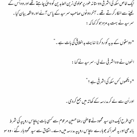
ایک خاص سکہ کی اشرفی دوستانہ طور پر مولوی زین العابدین کو دینی چاہتے تھے اور وہ اُس کے
لینے سے انکار کرتے تھے ۔ آخر دونوں صاحب سرسید کے پاس آئے اور واقعہ بیان کیا ۔
سرسید نے بہت بدمزہ ہو کر کہا کہ :
" دوستوں کے ہدیہ کو رد کرنا نہایت بد اخلاقی کی بات ہے ۔“
انہوں نے وہ اشرفی لے لی ، سرسید نے کہا :
" دیکھوں کس سکہ کی اشرفی ہے ؟“
اور اُن سے لے کر مدرسہ کے کھاتہ میں جمع کردی ۔
اسی طرح ایک دن سید محمود نے قاضی رضا حسین مرحوم سے کسی بات پر پچاس روپیہ کی شرط
باندھی اور یہ ٹھہرا کہ جو ہارے ، پچاس روپیہ مدرسہ میں دے۔ اتفاق سے سید محمود ہار گئے ، وہ سو