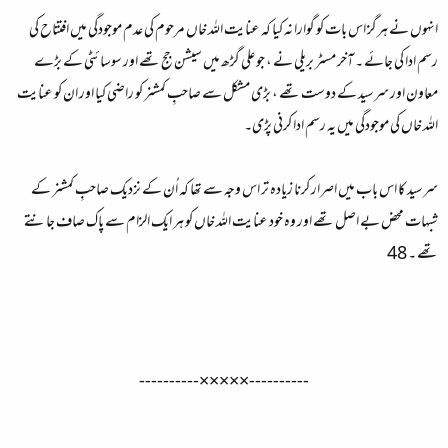
انہوں نے ہرگز اس بات کو گوارا نہ کیا کہ عنایت اللہ خاں مرحوم کی عدم موجودگی میں افتتاح کی
رسم ادا کی جائے ۔ آخر مسٹر بریلی نے ، جو علی گڑھ میں سیشن جج تھے اور سوسائٹی کے بڑے
معاون اور سرسید کے دوست تھے ، بڑی مشکل سے صاحبِ کمشنر کو راضی کیا اور ان کو عنایت
اللہ خاں کی موجودگی میں یہ رسم ادا کرنی پڑی۔
سرسید کا اس باب میں اصرار کرنا زیادہ تر اس وجہ سے تھا کہ اُن کے نزدیک صاحبِ کمشنر کے
شبہات محض بے اصل تھے اور وہ خود عنایت اللہ خاں کو ہر ایک الزام سے پاک صاف جانتے
تھے ۔ 48
----------×××××----------​