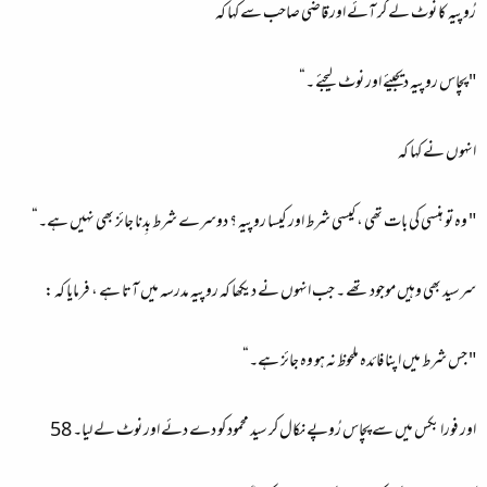
رُوپیہ کا نوٹ لے کر آئے اور قاضی صاحب سے کہا کہ
" پچاس روپیہ دیجیئے اور نوٹ لیجئے ۔“
انہوں نے کہا کہ
" وہ تو ہنسی کی بات تھی ، کیسی شرط اور کیسا روپیہ ؟ دوسرے شرط بِدنا جائز بھی نہیں ہے۔“
سرسید بھی وہیں موجود تھے ۔ جب انہوں نے دیکھا کہ روپیہ مدرسہ میں آتا ہے ، فرمایا کہ :
" جس شرط میں اپنا فائدہ ملحوظ نہ ہو وہ جائز ہے۔“
اور فورا بکس میں سے پچاس رُوپے نکال کر سید محمود کو دے دئے اور نوٹ لے لیا۔ 58