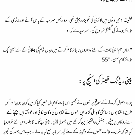
ہزار کے قریب بچ رہا۔
لطیفہ :
جن دنوں میں لاٹری کی تجویز درپیش تھی ، دو رئیس سرسید کے پاس آئے اور لاٹری کے
ناجائز ہونے کی گفتگو شروع کی ۔ سرسید نے کہا :
" جہاں ہم اپنی ذات کے لئے ہزاروں ناجائز کام کرتے ہیں وہاں قوم کی بھلائی کے لئے بھی ایک
ناجائز کام سہی۔" 55
پینی ریڈنگ تھیٹر کی اسٹیج پر:
چندہ وصول کرنے کے موقع پر انہوں نے کبھی اس بات کا خیال نہیں کیا کہ میں کون ہون اور کس
طرح مانگتا ہوں ؟ نمائش گاہِ علی گڑھ میں انہوں نے کتابوں کی دکان لگائی اور خود کتابیں بیچنے کے
لئے دوکان پر بیٹھے ۔ نیشنل والنٹیئر بن کر گلے میں جھولی ڈالی ۔ پینی ریڈنگ کا جلسہ اس لئے قرار دیا
گیا تھا کہ غریب طالب علموں کے وظیفہ کے لئے کچھ سرمایہ جمع کیا جائے ۔ جب اس جلسہ کی تجویز