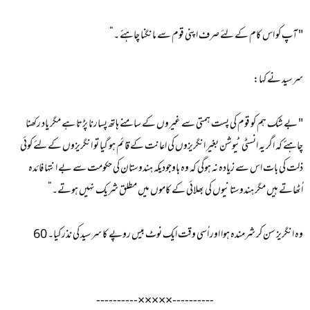
" آپ کو اس کام کے لئے صرف اپنی قوم سے مانگنا چاہئے ۔“
سرسید نے کہا:
" بے شک ہم کو قوم کی پست ہمتی سے غیروں کے سامنے ہاتھ پسارنا پڑتا ہے مگر یاد رکھنا
چاہئے کہ اگر یہ انسٹی ٹیوشن بغیر انگریزوں کی اعانت کے قائم ہو گیا تو انگریزوں کے لئے کوئی
ذلت کی بات اس سے زیادہ نہ ہوگی کہ وہ باوجودیکہ ہندوستان کی حکومت سے بے انتہا فائدہ
اُٹھاتے ہیں مگر ہندوستانیوں کی بھلائی کے کاموں میں مطلق شریک نہیں ہوتے۔“
وہ انگریز سن کر شرمندہ ہوا اور اُسی وقت ایک نوٹ بیس روپے کا سرسید کی نذر کیا۔ 60
----------×××××----------​