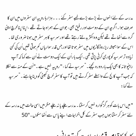
مدرسہ کے لئے انہوں نے بڑے بڑے لمبے سفر کئے ۔ ۔ ۔ہزارہا روپیہ ان سفروں میں ان کا
صرف ہوا ۔ اگرچہ ان کے دوست اور رفیق بھی ، جو ان کے ہمراہ جاتے تھے ، اپنا اپنا خرچ اپنی
گرہ سے اُٹھاتے تھے لیکن وہ اکثر بدلتے رہتے تھے اور سرسید کا ہر سفر میں ہونا ضروری تھا ۔
اس کے سوا ہمیشہ ریزروڈ گاڑیوں میں سفر ہوتا تھا اور جس قدر سواریاں کم ہوتی تھیں اُن کی کمی
زیادہ تر سرسید کو پوری کرنی پڑتی تھی ۔ ایک بار اُن کے ایک دوست نے اُن سے کہا کہ آپ
راجپُوتانہ کا بھی ایک بار دورہ کیجئے۔“ سرسید نے کہا ، " روپیہ نہیں ہے ۔" اُن کے منہ سے نکلا
کہ جب آپ کالج کے واسطے سفر کرتے ہیں تو آپ کا سفرِ خرچ کمیٹی کو دینا چاہئے ۔“ سرسید
نے کہا:
" میں اس بات کو ہرگز گوارہ نہیں کر سکتا ۔ مدرسہ چلے یا نہ چلے مگر میں اسی حالت میں مدرسہ کے
لئے سفر کر سکتا ہوں جب سفر کے کل اخراجات اپنے پاس سے اُٹھا سکوں ۔"50