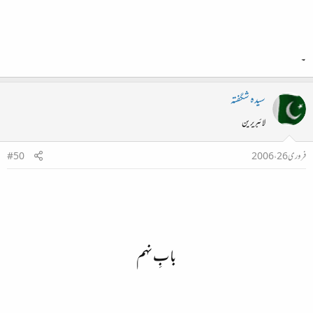
۔
سیدہ شگفتہ
لائبریرین
فروری 26، 2006
#50
بابِ نہم