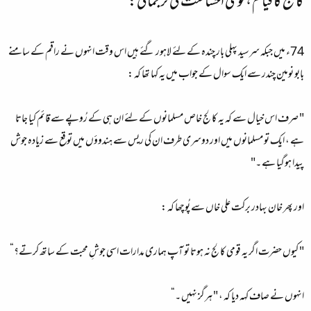
کالج کا قیام ، قومی احساست کی ترجمانی:
74ء میں جبکہ سرسید پہلی بار چندہ کے لئے لاہور گئے ہیں اس وقت انہوں نے راقم کے سامنے
بابو نومین چندر سے ایک سوال کے جواب میں یہ کہا تھا کہ :
" صرف اس خیال سے کہ یہ کالج خاص مسلمانوں کے لئے ان ہی کے رُوپے سے قائم کیا جاتا
ہے ، ایک تو مسلمانوں میں اور دوسری طرف ان کی ریس سے ہندوؤں میں توقع سے زیادہ جوش
پیدا ہوگیا ہے ۔"
اور پھر خان بہادر برکت علی خاں سے پُوچھا کہ :
" کیوں حضرت اگر یہ قومی کالج نہ ہوتا تو آپ ہماری مدارات اسی جوشِ محبت کے ساتھ کرتے؟“
انہوں نے صاف کہہ دیا کہ ، " ہرگز نہیں ۔“