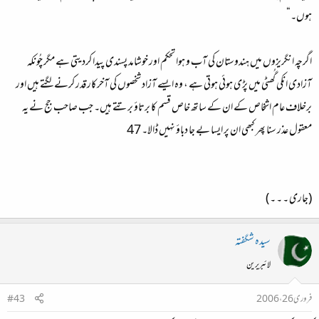
ہوں۔“
اگرچہ انگریزوں میں ہندوستان کی آب و ہوا تحکم اور خوشامد پسندی پیدا کردیتی ہے مگر چُونکہ
آزادی انکی گُھٹی میں پڑی ہوئی ہوتی ہے ، وہ ایسے آزاد شخصوں کی آخرکار قدر کرنے لگتے ہیں اور
برخلاف عام اشخاص کے ان کے ساتھ خاص قسم کا برتاؤ برتتے ہیں۔ جب صاحب جج نے یہ
معقول عذر سنا پھر کبھی ان پر ایسا بے جا دباؤ نہیں ڈالا۔ 47
(جاری ۔ ۔ ۔ )
سیدہ شگفتہ
لائبریرین
فروری 26، 2006
#43