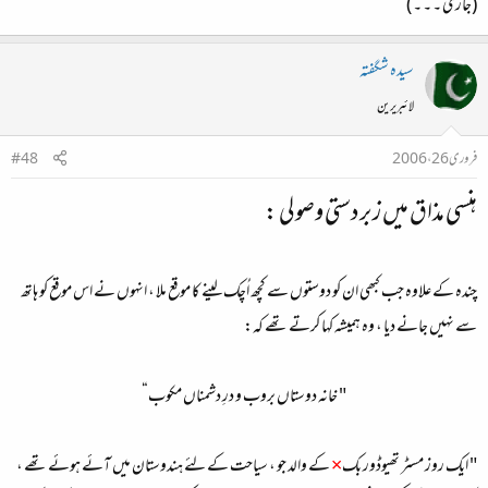
(جاری ۔ ۔ ۔ )
سیدہ شگفتہ
لائبریرین
فروری 26، 2006
#48
ہنسی مذاق میں زبردستی وصولی :
چندہ کے علاوہ جب کبھی ان کو دوستوں سے کچھ اُچک لینے کا موقع ملا ، انہوں نے اس موقع کو ہاتھ
سے نہیں جانے دیا ، وہ ہمیشہ کہا کرتے تھے کہ:
" خانہ دوستاں بروب و درِ دشمناں مکوب“​
" ایک روز مسٹر تھیوڈور بک
×
کے والد جو ، سیاحت کے لئے ہندوستان میں آئے ہوئے تھے ،