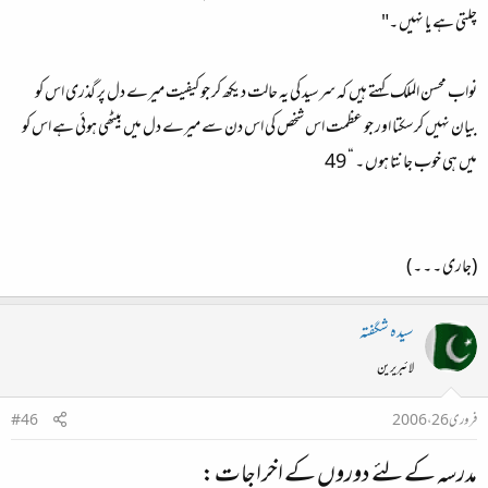
چلتی ہے یا نہیں ۔"
نواب محسن الملک کہتے ہیں کہ سرسید کی یہ حالت دیکھ کر جو کیفیت میرے دل پر گذری اس کو
بیان نہیں کرسکتا اور جو عظمت اس شخص کی اس دن سے میرے دل میں بیٹھی ہوئی ہے اس کو
میں ہی خوب جانتا ہوں ۔ “ 49
(جاری ۔ ۔ ۔ )
سیدہ شگفتہ
لائبریرین
فروری 26، 2006
#46
مدرسہ کے لئے دوروں کے اخراجات: