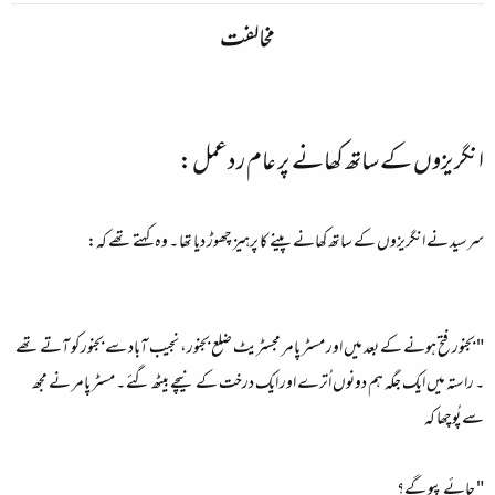
مخالفت
انگریزوں کے ساتھ کھانے پر عام ردعمل:
سرسید نے انگریزوں کے ساتھ کھانے پینے کا پرہیز چھوڑ دیا تھا ۔ وہ کہتے تھے کہ:
" بجنور فتح ہونے کے بعد میں اور مسٹر پامر مجسٹریٹ ضلع بجنور، نجیب آباد سے بجنور کو آتے تھے
۔ راستہ میں ایک جگہ ہم دونوں اُترے اور ایک درخت کے نیچے بیٹھ گئے ۔ مسٹر پامر نے مجھ
سے پُوچھا کہ
" چائے پیو گے؟