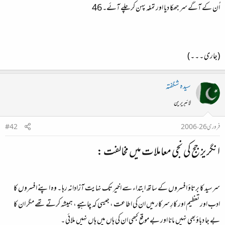
اُن کے آگے سر جھکا دیا اور تمغہ پہن کر چلے آئے۔ 46
(جاری ۔ ۔ ۔ )
سیدہ شگفتہ
لائبریرین
فروری 26، 2006
#42
انگریز جج کی نجی معاملات میں مخالفت :
سرسید کا برتاؤ افسروں کے ساتھ ابتداء سے اخیر تک نہایت آزادانہ رہا ۔ وہ اپنے افسروں کا
ادب اور تعظیم اور کارِ سرکار میں ان کی اطاعت ، جیسی کہ چاہیے ، ہمیشہ کرتے تھے مگر ان کا
بے جا دباؤبھی نہیں مانا اور بے موقع کبھی ان کی ہاں میں ہاں نہیں ملائی ۔