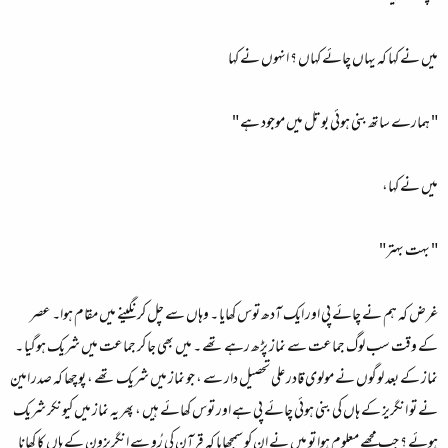
میں نے کہا کہ یہاں چائے کہاں ؟ انہوں نے کہا
" ہمارے ساتھ بنی ہوئی بوتل میں موجود ہے "
میں نے کہا،
" بہت بہتر"
غرض کہ ہم نے چائے پی اور ایک آدھ توس کھایا ۔ وہاں سے چل کر نگینے میں مقام ہوا۔ عصر
کے وقت سب لوگ جماعت سے نماز پڑھ رہے تھے ۔ میں بھی جا کر جماعت میں شریک ہوگیا ۔
نماز کے بعد لوگوں نے مولوی قادر علی تحصیل دار سے ، جو نماز میں شریک تھے ، پوچھا کہ صدر امین
نے تو انگریز کے ہاں کی بنی ہوئی چائے پی ہے اور توس کھائے ہیں ، پھر یہ نماز میں کیونکر شریک
ہوئے ؟ جب مجھے معلوم ہوا تو میں نے ان کو سمجھایا کہ قرآن کی رُو سے انگریزون کے ہاں کا کھانا