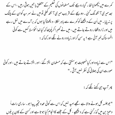
کمرے میں بچھوایا تھا ۔ گیارہ بجے تک مسلمانوں کی تعلیم کے متعلق باتیں ہوتی رہیں ، اس کے
بعد میری آنکھ لگ گئی ۔ دو بجے کے قریب میری آنکھ کھلی تو میں نے سرسید کو ان کے پلنگ
پر نہ پایا ۔ میں اُن کے دیکھنے کو کمرے سے باہر نکلا ، دیکھتا کیا ہوں کہ برآمدے میں ٹہل رہے
ہیں اور زاروقطار روتے جاتے ہیں ، میں نے گھبرا کر پُوچھا کہ کیا خدانخواستہ کہیں سے کوئی
افسوسناک خبر آئی ہے ؟ یہ سن کر اور زیادہ رونے لگے اور کہا کہ:
" اس سے زیادہ اور کیا مُصیبت ہوسکتی ہے کہ مسلمان بگڑگئے ، اور بگڑتے جاتے ہیں ، اور کوئی
صورت ان کی بھلائی کی نظر نہیں آتی ۔"
پھر آپ ہی کہنے لگے کہ:
" جو جلسہ کل ہونے والا ہے ، مجھے امید نہیں کہ اس سے کوئی عمدہ نتیجہ پیدا ہو ۔ ساری رات اُ
دھیڑبن میں گذر گئی ہے کہ دیکھیے ، کل کے جلسے کا انجام کیا ہوتا ہے اور کسی کے کان پر جُوں