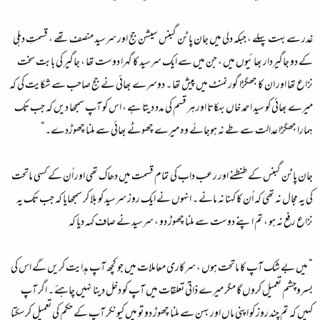
غدر سے بہت پہلے ، جبکہ دلی میں جان پاٹن گبنس سیشن جج اور سرسید منصف تھے ، قسمتِ دہلی
کے دو جاگیردار بھائیوں میں ، جن میں سے ایک سرسید کا گہرا دوست تھا ، جاگیر کی بابت سخت
نزاع تھا اور ان کا جھگڑا گورنمنٹ میں پیش تھا ۔ دوسرے بھائی نے جج صاحب سے شکایت کی کہ
میرے بھائی کو سید احمد خاں بہکاتا اور ہر قسم کی مدد دیتا ہے ، اس کو آپ سمجھا دیں کہ جب تک
ہمارا جھگڑا عدالت سے طے نہ ہوجائے وہ میرے چھوٹے بھائی سے ملنا چھوڑدے۔“
جان پاٹن گبنس کے طنطنے اور رعب داب کی تمام قسمت میں دھاک تھی اور اُن کے کسی ماتحت
کی یہ مجال نہ تھی کہ اُن کا کہنا نہ مانے ۔ انہوں نے ایک روز سرسید کو بلا کر سمجھایا کہ جب تک یہ
نزاع رفع نہ ہو ، تم اپنے دوست سے ملنا چھوڑ دو ، سرسید نے صاف کہہ دیا کہ
“ میں بے شک آپ کا ماتحت ہوں ، سرکاری معاملات میں جو کچھ آپ ہدایت کریں گے اس کی
بسروچشم تعمیل کروں گا مگر میرے ذاتی تعلقات میں آپ کو دخل دینا نہیں چاہئے ۔ اگر آپ
کہیں کہ تم چند روز کو اپنی ماں اور بہن سے ملنا چھوڑ دو تو میں کیونکر آپ کے حکم کی تعمیل کرسکتا