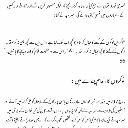
ٹھہری تو دوستوں نے منع کیا کہ ایسا ہرگز نہ کیجئے گا ، لوگ مطعون کریں گے اور تماشے والا کہیں
گے ، اخباروں میں ہنسی اُڑائی جائے گی ، سرسید نے کہا:
" اگر میں لوگوں کے کہنے کا خیال کرتا تو جو کچھ اب تک کیا ہے ، اس میں سے کچھ بھی نہ کرسکتا ۔
لوگوں کے کہنے کا کچھ خیال نہ کرو، بلکہ یہ دیکھو کہ اس سے درحقیقت قوم کو فائدہ پہنچے گا یا نہیں۔“
56
نوکروں کا انعام چندے میں :
مارچ 97ء میں جبکہ سرشیر محمد خاں بہادر رئیس یاسن پور کالج کے ملاحظہ کو علی گڑھ میں آئے اور
ٹرسٹیوں کی طرف سے سرسید نے اُن کو ایڈریس دیا ، اس وقت کالج کی خیر خواہی کے جوش میں
سرسید نے ایک ایسا کام کیا جس کو سن کر ہر شخص تعجب کرے گا ۔ رئیسِ ممدوح نے چلتے وقت