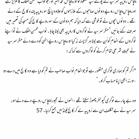
پچاس روپیہ سرسید کے پوتے سید مسعود کو اور پچاس محمد بشیر کو، جو نواب محسن الملک کا عزیز ہے
اور پچاس پچاس روپے دونوں صاحبوں کے ملازموں کو علاوہ پانچ سو روپیہ چندہ کالج کے دئے
تھے ۔ دونوں بچوں نے تو خوشی سے کہہ دیا کہ ہم دونون کے سو روپے کالج کی مسجد کی تعمیر میں
صرف کئے جائیں “ مگر سرسید نے نوکروں کا روپیہ بھی لینا چاہا ۔ نواب محسن الملک نے تو اپنے
نوکروں کے انعام کو اُن سے لینا ہرگز پسند نہ کیا اور پچاس روپے انہی کو دے دئے مگر سرسید
نے حجتِ شرعی تمام کرنے کو نوکروں سے کہا کہ:
" اگر تم کو ہماری نوکری منظور ہے تو جو انعام نواب صاحب نے تم کو دیا ہے وہ کالج میں دے دو
، ورنہ ابھی اپنا حساب کرلو۔“
وہ بے چارے نوکری کیونکر چھوڑ سکتے تھے ، انہوں نے مجبورا پچاس روپے دے دئے اور
سرسید نے بے تکلف ان سے رُوپیہ لے کر کالج فینڈ میں جمع کرلیا۔ 57