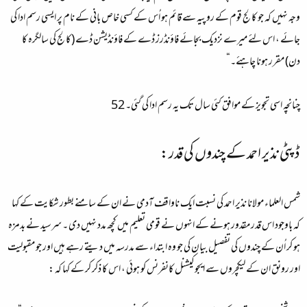
وجہ نہیں کہ جو کالج قوم کے روپیہ سے قائم ہو اُس کے کسی خاص بانی کے نام پر ایسی رسم ادا کی
جائے ، اس لئے میرے نزدیک بجائے فاؤنڈرز ڈے کے فاؤنڈیشن ڈے (کالج کی سالگرہ کا
دن) مقرر ہونا چاہئے۔“
چنانچہ اسی تجویز کے موافق کئی سال تک یہ رسم ادا کی گئی۔ 52
ڈپٹی نذیر احمد کے چندوں کی قدر:
شمس العلماء مولانا نذیر احمد کی نسبت ایک ناواقف آدمی نے ان کے سامنے بطور شکایت کے کہا
کہ باوجود اس قدر مقدور ہونے کے انہوں نے قومی تعلیم میں کچھ مدد نہیں دی ۔ سرسید نے بدمزہ
ہو کر اُن کے چندوں کی تفصیل بیان کی جو وہ ابتداء سے مدرسہ میں دیتے رہے ہیں اور جو مقبولیت
اور رونق ان کے لیکچروں سے ایجوکیشنل کانفرنس کو ہوئی ، اس کا ذکر کر کے کہا کہ :