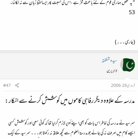
" یہ شخص ہماری قوم کے لئے باعثِ فخر ہے ، اس کی نسبت پھر ایسا لفظ زبان سے نہ نکالنا۔“
53
(جاری ۔ ۔ ۔ )
سیدہ شگفتہ
لائبریرین
فروری 26، 2006
#47
مدرسہ کے علاوہ دیگر رفاہی کاموں میں کوشش کرنے سے انکار:
سرسید نے مدرسہ کی خاطر اس بات کو بھی اپنے اُوپر لازم کرلیا تھا کہ کوئی سعی اور کوشش کسی
ایسے کام میں صرف نہ کی جائے جو مدرسۃ العلوم سے کچھ علاقہ نہ رکھتا ہو ۔ ۔ ۔ سرسید کے ایک