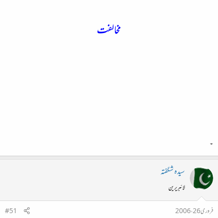
مخالفت
۔
سیدہ شگفتہ
لائبریرین
فروری 26، 2006
#51