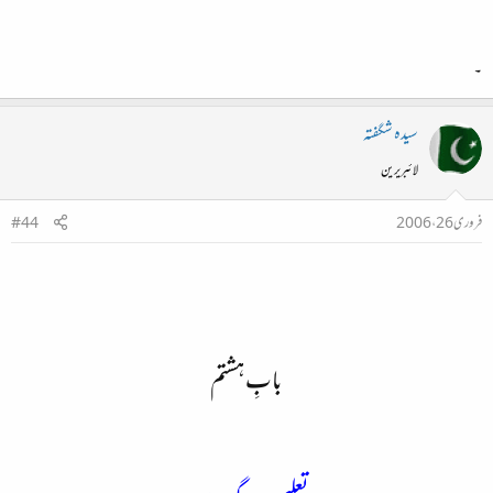
۔
سیدہ شگفتہ
لائبریرین
فروری 26، 2006
#44
بابِ ہشتم