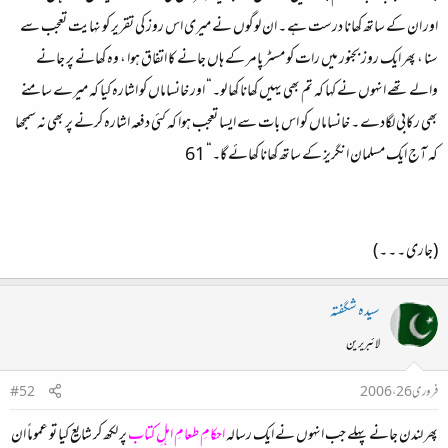
اور ان کے ساتھ کھانا درست ہے ۔ ان لوگوں نے میری اس روز کی تقریر کو نہایت تعجب سے
سنا ، پھر ایک روز بجنور میں رات کو مسٹر پامر کے ہاں جانے کا اتفاق ہوا ، وہ کھانے پر جانے
والے تھے انہوں نے کہا کہ تم بھی یہیں کھانا کھا لو۔“ اور خانساماں کو اشارہ کیا کہ میرے سامنے
بھی رکابی لگادے ۔ خانساماں کو اس بات سے ایسا تعجب ہوا کہ کئی دفعہ اشارہ کرنے پر بھی نہ سمجھا
کہ آج ایک مسلمان انگریز کے ساتھ کھانا کھائے گا۔“ 61
(جاری ۔ ۔ ۔ )
سیدہ شگفتہ
لائبریرین
فروری 26، 2006
#52
پھر لندن جانے پہلے جب انہوں نے ایک رسالہ
احکامِ طعامِ اہلِ کتاب
پر لکھ کر شایع کیا تو عموماً ان