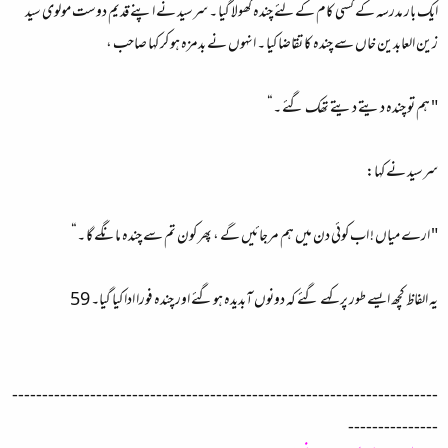
ایک بار مدرسہ کے کسی کام کے لئے چندہ کھولا گیا ۔ سرسید نے اپنے قدیم دوست مولوی سید
زین العابدین خاں سے چندہ کا تقاضا کیا ۔ انہوں نے بدمزہ ہو کر کہا صاحب ،
" ہم تو چندہ دیتے دیتے تھک گئے ۔“
سرسید نے کہا:
" ارے میاں ! اب کوئی دن میں ہم مرجائیں گے ، پھر کون تم سے چندہ مانگے گا ۔“
یہ الفاظ کچھ ایسے طور پر کہے گئے کہ دونوں آبدیدہ ہوگئے اور چندہ فورا ادا کیا گیا۔ 59
-----------------------------------------------------------------------
---------------