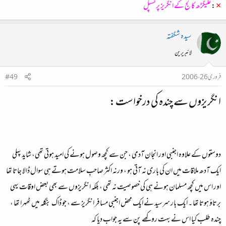
×
:
علیگڑھ کالج کے انگریز پرنسپل
سیدہ شگفتہ
لائبریرین
فروری 26، 2006
#49
انگریزوں سے چندہ کی درخواست:
دوستوں کے علاوہ اجنبی اور انجان آدمی ، جن سے کچھ وصول ہونے کی امید ہوتی تھی، شاید پہلی
ایک آدھ ملاقات میں ان کی باری نہ آتی ہو ، ورنہ اکثر صاحبِ سلامت ہوتے ہی سوال ڈالا جاتا تھا
اور اس میں کچھ مسلمان ہونے ہی کی خصوصیت نہ تھی ، بلکہ انگریزوں سے بھی بعض اوقات یہی
برتاؤ ہوتا تھا ۔ ایک بار سرسید نے ایک محض اجنبی مسافر انگریز سے ، جو ڈاک بنگلہ میں ٹھہرا تھا ،
چندہ طلب کیا اس نے بہت روکھے پن سے یہ جواب دیا کہ