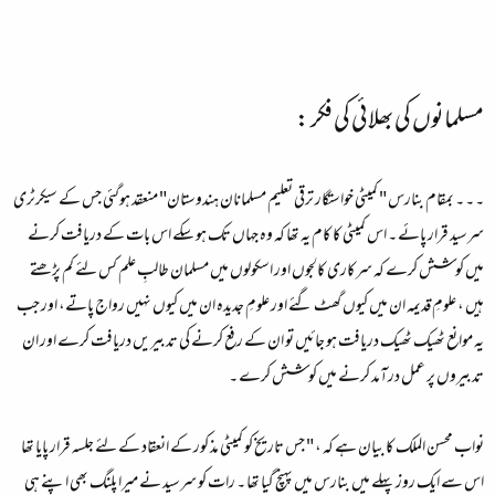
مسلمانوں کی بھلائی کی فکر :
۔ ۔ ۔ بمقام بنارس " کمیٹی خواستگار ترقی تعلیم مسلمانان ہندوستان" منعقد ہوگئی جس کے سیکرٹری
سرسید قرار پائے ۔ اس کمیٹی کا کام یہ تھا کہ وہ جہاں تک ہو سکے اس بات کے دریافت کرنے
میں کوشش کرے کہ سرکاری کالجوں اور اسکولوں میں مسلمان طالبِ علم کس لئے کم پڑھتے
ہیں ، علومِ قدیمہ ان میں کیوں گھٹ گئے اور علومِ جدیدہ ان میں کیوں نہیں رواج پاتے، اور جب
یہ موانع ٹھیک ٹھیک دریافت ہو جائیں تو ان کے رفع کرنے کی تدبیریں دریافت کرے اور ان
تدبیروں پر عمل درآمد کرنے میں کوشش کرے ۔
نواب محسن الملک کا بیان ہے کہ ، " جس تاریخ کو کمیٹی مذ کور کے انعقاد کے لئے جلسہ قرار پایا تھا
اس سے ایک روز پہلے میں بنارس میں پہنچ گیا تھا ۔ رات کو سرسید نے میرا پلنگ بھی اپنے ہی