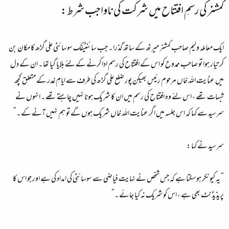
کمشنر کی رسمِ افتتاح میں شرکت کی ناواجب شرط:
ایک معاملہ ولیم صاحب کمشنر میرٹھ کے ساتھ گذرا ۔ جب سائنٹیفک سوسائٹی علی گڑھ کا مکان بن
کر تیار ہوا تو صاحب ممدوح کو اس کے افتتاح کی رسم ادا کرنے کے لئے بلایا گیا تھا ۔ ان کے دل
میں عنایت اللہ خاں مرحوم رئیسِ بھیکن پور ضلع علی گڑھ کی طرف سے ایامِ غدر کے متعلق کچھ
شبہات تھے ، اس لئے وہ افتتاح کی رسم میں ان کا شریک ہونا نہیں چاہتے تھے ۔ انہوں نے
سرسید سے کہا کہ اس جلسہ میں اگر عنایت اللہ خاں شریک ہوں گے تو ہم نہیں آنے کے ۔“
سرسید نے کہا :
“ یہ کیونکر ہوسکتا ہے کہ جس شخص نے نہایت فیاضی سے سوسائٹی کی امداد کی ہے اور جو اس کا
پریذیڈنٹ بھی ہے ، اس کو شریک نہ کیا جائے ۔“