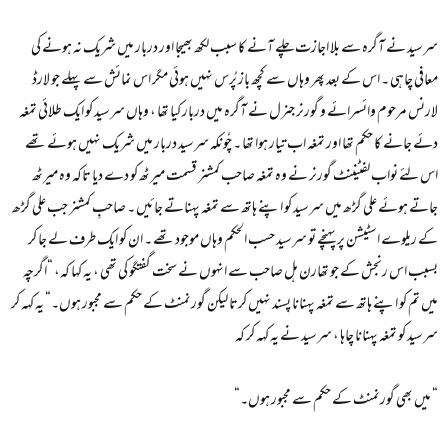
سرسید نے آگرہ سے بلا اجازت چلے آنے کا سبب لکھ بھیجا اور دربار میں شریک نہ ہونے کی
معافی چاہی ۔ اس کے بعد پھر وہاں سے کچھ باز پُرس نہیں ہوئی مگر اس نمائش سے پہلے جو لارڈ
لارنس مرحوم وائسرائے و گورنر جنرل نے آگرہ میں دربار کیا تھا ، وہاں سرسید کو ایک طلائی تمغہ
دئے جانے کا حکم تھا اور تمغہ اب تیار ہوا تھا ۔ چُونکہ سرسید دربار میں شریک نہیں ہوئے تھے
اس لئے نواب لفٹیننٹ گورنر نے وہ تمغہ صاحب کمشنر قسمت میرٹھ کو دے دیا تاکہ وہ میرٹھ
جاتے ہوئے علی گڑھ میں سرسید کو اپنے ہاتھ سے تمغہ پہناتے جائیں ۔ صاحبِ کمشنر جب علی گڑھ
کے ریلوے اسٹیشن پر پہنچے تو سرسید حسب الحکم وہاں موجود تھے ۔ ان کو ایک طرف لے جا کر
بسبب اس رنجش کے جو تھارن ہل صاحب سے انہوں نے سخت گفتگو کی تھی ، یہ کہا کہ، “اگرچہ
میں تم کو اپنے ہاتھ سے تمغہ پہنانا پسند نہیں کرتا لیکن گورنمنٹ کے حکم سے مجبور ہوں۔“ یہ کہہ کر
سرسید کو تمغہ پہنانا چاہا ، سرسید نے یہ کہہ کر کہ
“ میں بھی گورنمنٹ کے حکم سے مجبور ہوں۔“