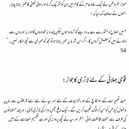
معزز ہم وطن نے ایک رفاہِ عام کے کام میں ان کو شریک کرنا اور اپنی کمیٹی کا ممبر بنانا چاہا ۔
انہوں نے صاف کہہ دیا کہ:
" میں صلاح و مشورے سے مدد دینے کو آمادہ ہوں لیکن چندہ نہ خود دوں گا اور نہ اوروں سے
دلوانے میں کوشش کروں گا ، اگر اس شرط پر ممبر بنانا ہو تو مجھ کو ممبری سے کچھ انکار نہیں ۔“
54
قومی بھلائی کے لئے لاٹری کا جواز:
صیغہ تعمیرات کے سوا کالج کے اور اخراجات کے لئے سرسید نے نئے نئے طریقوں سے رُوپیہ
وصُول کیا جس کو سن کر لوگ تعجب کریں گے ۔ ایک دفع تیس ہزار کی لاٹری ڈالی ۔ ہر چند مسلمانوں
کی طرف سے سخت مخالفت ہوئی ، مگر سرسید نے کچھ پروا نہ کی اور بعد تقسیم انعامات کے بیس