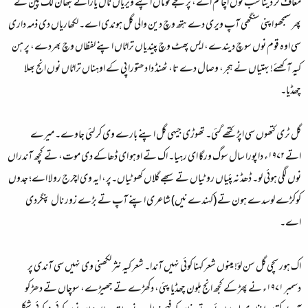
معاف کر دینا سب توں اچا کم اے، پر جے قوماں اپنے ویریاں نال یارانے نبھان لگ پین تے
پھر سمجھو اپنی سنگھی آپ ویری دے ہتھ وچ دین والی گل ہوندی اے۔ لکھاریاں دی ذمہ داری
سی اوہ قوم نوں سوچ دیندے، ایس پھٹ وچ پیندیاں تراٹاں اپنے لفظاں وچ بھردے، پر ہن
کیہ آکھئے! بہتیاں نے ہجر، وصال دے تا، ٹھنڈ دا دھتورا پی کے اوہناں تراٹاں نوں انج بھلا
چھڈیا۔
گل ٹری کتھوں سی اپڑ کتھے گئی۔ تھوڑی جیہی گل اپنے بارے وی کر لئی جاوے۔ میرے
اتے ۱۹۷۲ء دا پورا سال سوگ ورگا ای رہیا۔ اک تے اوہو ای ڈھاکے دی موت، تے کچھ آندراں
نوں لگی ہوئی لو۔ ڈھڈ نہ پئیاں روٹیاں تے سبھے گلاں کھوٹیاں۔پر، ایہ وی اچرج رولا اے؛ جدوں
کوکڑے لوسدے ہون تے (کہندے نیں) شاعری اپنے آپ تے بڑے زور نال پنگردی
اے۔
اک ہور سچی گل سن لؤ! مینوں شعر کہنا کوئی نہیں آندا۔ شعر کیہ نثر لکھنی وی نہیں سی آندی پر
دسمبر ۱۹۷۱ء نے پھڑ کے کجھ انج ہلون چھڈیا پئی، دکھڑے تے جھیڑے، سوچاں تے دھڑکو