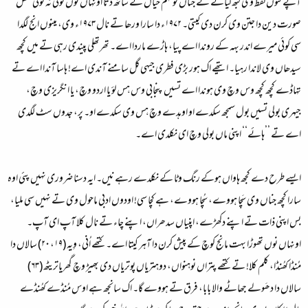
آپے کتوں لفظ وی لبھ لیائے تے جناں کو فہم خیال نے ساتھ دتا اونہاں نوں کوئی نہ کوئی شکل
صورت دین دا جتن وی کرن دی کیتی۔ ۱۹۷۲ء دا سارا ورھا تے نال ۱۹۷۳ء وی، مینوں انج لگدا
سی کوئی میرے اندر بہہ کے روندا اے پیا، ہاڑے ماردا اے۔ تھرتھلی پیندی رہی تے میں کچھ
سیدھاں وی لاندا رہیا۔ ایتھے اک ہور بڑی فطری جیہی گل سامنے آندی اے! ہاسا آندا اے تے
تہاڈے کچھ کچھ وس وچ وی ہوندا اے تسیں پنجابی وس ہس لؤ یا اردو وچ، یا انگریزی وچ،
جیہری بولی تسیں بول سمجھ سکدے او اوہدے وچ ہس وی سکدے او۔ پر، جدوں سٹ لگدی
اے تے ’’ہائے‘‘ اپنی ماں بولی وچ ای نکلدی اے۔
ایسے طرح دے کجھ ہاواں ہوکے رنگ وٹا کے نکلدے رہے نیں۔ ایہ دسنا ضروری نہیں پئی اوہ
سارا کچھ جناں وی سَچا ہووے، سُچا ہووے، ہے کچا سی! اودوں ادبی ماحول وی تے نہیں سی ملیا،
بس اپنی ذات تے اپنے دکھڑے، اپنیاں سدھراں، اپنے چاء تے نال کلا آپ ای آپ۔
اونہاں نوں تھوڑا بہت مانج کوچ کے پیش کرن دا آہر کیتا اے۔ کتھے اُنی، وِیہ (۱۹، ۲۰) سالاں دا
مُنڈا کھُنڈا، کلم کلا! تے کتھے پتراں نوہنواں، دوہتریاں پوتریاں دی بھِیڑ وچ گھریاتریٹھ (۶۳)
سالاں دا دھَولے جھاٹے والا بابا، فرق تے ہووے گا۔ اک سانجھ ہے اوس مُنڈے کھُنڈے