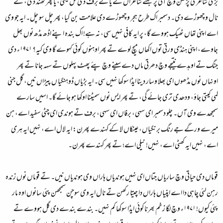
بڑی شاعری پڑھن وچ آئی پر بہتے شاعراں نے یا تے برف دی گل کیتی، یا پھر ٹھنڈ دی، تے
نال وچھوڑے دی۔ دسمبر اک طرح ہجر وچھوڑے دی علامت بن گیا، پھر چل سو چل۔ ایہ جو وی
اے اپنی تھاں ٹھیک ہووے گا، پر ایہ کافی نہیں سی، نہ ہے! اک بندہ اپنے اڈھ مڈھ نوں بھل
جاوے، اپنی ہنڈی ورتی توں اکھاں میچ لوے تے پھر اوہنوں کوئی کہوے گا وی کیہ؟ ۱۹۷۱ء دی
جنگ تے اوہدے نتیجے وچ دھرتی ماں دے سینے وچ پئے پھٹ پہلوں تے سہہ جانا تے پھر
اونہاں نوں مڈھوں ای بھلا وسار دینا ایڈا سوکھا نہیں سی۔ ایہ بڑیاں ڈوہنگیا ں پیڑاں نیں، گل جنی
لمی کیتی جاؤ، ودھدی تری جائے گی، تے پھر ایس نوں سمیٹنا اوکھا ہو جائے گا۔ اسیں سارے
سمجھدے وی آں۔ چلو دسمبر ای سہی، برفاں ای سہی، برف تے ہوندی ای چٹی سفید اے، ہن
میرے ورگے جے رنگ برنگیاں، عینکاں لا کے کہندے پھرن: ایہ لال اے، نہیں ایہ ہری
اے، نہیں ایہ کھٹی اے، نہیں! نیلی اے؛ تے پھر کہندے پھرن۔
قوماں دی حیاتی وچ ساریاں جتاں ای نہیں ہوندیاں ہاراں وی ہوندیاں نیں۔ تے قوماں نوں زندہ
رہن لئی چاہی دا اے اپنیاں ہاراں دا چیتا رکھن تے نال ایہ وی سوچن سمجھن پئی سانوں اوہ مار
پئی کیوں! ۱۹۷۱ء وچ لگا زخم بھرنا کوئی ایڈا سوکھا کم نہیں۔ بندے بندے دی گل ہووے تے