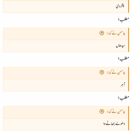
پنگردی
مطلب؟
جاسمن نے کہا:
سیدھاں
مطلب؟
جاسمن نے کہا:
آہر
مطلب؟
جاسمن نے کہا:
دھَولے جھاٹے وا