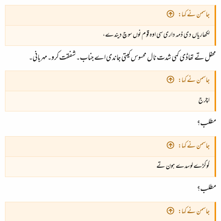
جاسمن نے کہا:
لکھاریاں دی ذمہ داری سی اوہ قوم نوں سوچ دیندے،
محفل تے تھاڈی کمی شدت نال محسوس کیتی جاندی اے جناب۔شفقت کرو۔مہربانی۔
جاسمن نے کہا:
اچرج
مطلب؟
جاسمن نے کہا:
کوکڑے لوسدے ہون تے
مطلب؟
جاسمن نے کہا: