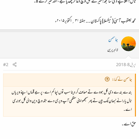
نال! اکلاپے دی سانجھ! میرے حق وچ دعا کر چھڈیا جے، اللہ خیر کرے گا۔
محمد یعقوب آسیؔ (ٹیکسلا) پاکستان ... ہفتہ ۳۱؍ اکتوبر ۲۰۱۵ء
جاسمن
لائبریرین
اپریل 8، 2018
#2
جاسمن نے کہا:
بندے بندے دی گل ہووے تے معاف کر دینا سب توں اچا کم اے، پر جے قوماں اپنے ویریاں
نال یارانے نبھان لگ پین تے پھر سمجھو اپنی سنگھی آپ ویری دے ہتھ وچ دین والی گل ہوندی
اے۔
حق اے۔