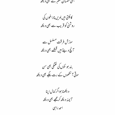
کبھی سنسان مقبرے بھی دیکھ
کانپتی ہیں لویں چراغوں کی
روشنی کو قریب سے بھی دیکھ
سوزش فرقت مسلسل سے
آنچ دیتے ہیں قہقہے بھی دیکھ
بند ہونٹوں کی نغمگی بھی سن
سوتی آنکھوں کے رت جگے بھی دیکھ
دیکھنا ہو اگر کمال اپنا
آئینہ دیکھ کر مجھے بھی دیکھ
احمد راہی​