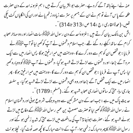
عنہ نے اپنے ہاتھ آگے کر دیے، حضرت ابوبکرؓ بیان کرتے ہیں: ہم غزوئہ احد کے دن حضرت
طلحہ کے پاس آئے تو ہم نے ان کے جسم پر ستر سے زیادہ زخم پائے اور ان کی انگلیاں کٹ چکی
تھیں، (عمدۃ القاری: ج:14 ص:313 تا 314)‘‘۔
انسؓ بن مالک بیان کرتے ہیں :غزوہ ٔاحد کے دن رسول اللہﷺ سات انصار اور دو مہاجر صحابہ
کرام کے ساتھ اکیلے رہ گئے تھے، جب اسلام دشمنوں نے آپؐ کو گھیر لیا تو آپﷺ نے
فرمایا: جو شخص ان کو ہم سے دور کرے گا، وہ جنت میں میرا رفیق ہو گا، پس انصار میں سے ایک
مرد آگے بڑھا، اور دشمنوں سے لڑتے لڑتے شہید ہو گیا، دشمنوں نے آپﷺ کو دوبارہ گھیر
لیا، پس آپ نے فرمایا : جو شخص ان کو ہم سے دور کرے گا، وہ جنت میں میرا رفیق ہو گا، پھر
انصار میں سے ایک شخص آگے بڑھا اور وہ بھی دشمنوں سے لڑتے لڑتے شہید ہو گیا، یہ سلسلہ
جاری رہا، حتیٰ کہ ساتوں انصاری صحابہ شہید ہو گئے۔ (مسلم: 1789)‘‘۔
حدیثِ پاک میں ہے: جب احد کے دن مشرکین سے دوبدو جنگ شروع ہوئی اور دشمنان ِاسلام
نے رسول اللہﷺکو گھیر لیا تو حضرت مصعبؓ بن عمیر رسول اللہﷺ کے دفاع میں لڑتے
ہوئے شہید ہو گئے، حضرت ابودُجانہؓ آپ کی مدافعت میں لڑے حتیٰ کہ شدید زخمی ہو گئے اور
رسول اللہﷺ کا چہرہ مبارک زخمی ہوا، آپؐ کے دانت مبارک کا کچھ حصہ ٹوٹ گیا، نچلا ہونٹ