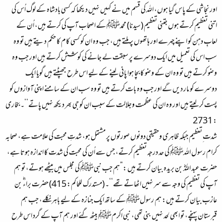
اور نجاشی کے پاس گیا ہوں، اللہ کی قسم میں نے کہیں نہیں دیکھا کہ کسی بادشاہ کے لوگ اُس کی
اتنی تعظیم کرتے ہوں جتنی تعظیم (سیدنا) محمدﷺ کے اصحاب آپ کی کرتے ہیں، اُن کے
لعابِ دہن کو اپنے چہرے اور ہاتھوں پر ملتے ہیں، جب وہ ان کو کسی کام کا حکم دیتے ہیں تو وہ
سب اس کی تعمیل میں ایک دوسرے پر سبقت لے جانے کی کوشش کرتے ہیں اور جب وہ
وضو کرتے ہیں تو وہ ان کے وضو کا بچا ہوا پانی لینے کے لیے اس طرح جھپٹتے ہیں گویا ایک
دوسرے کو مار دیں گے اور جب وہ بات کرتے ہیں تو وہ سب ان کے سامنے اپنی آوازوں کو
پست کر لیتے ہیں اور وہ ان کی عظمت وجلالت کے سبب ان کوجی بھر دیکھ نہیں پاتے‘‘۔ بخاری
: 2731
شدت ِتعظیم جبکہ ظاہری وحقیقی دونوں صورتوں پر مشتمل ہو، شدتِ محبت کی علامت ہے، صحابہ
کرام رسول اللہﷺ کی حد درجہ تعظیم کرتے، جس سے اُن کی محبت کی شدت کا اندازہ ہوتا ہے،
حضرت عبد اللہؓ بن بریدہ بیان کرتے ہیں :”ہم جب نبیﷺ کی مجلس میں بیٹھے ہوتے، تو ہم
آپ کی تعظیم کی وجہ سے سر نہیں اٹھاتے تھے‘‘۔ (مستدرک للحاکم: 415) حضرت براءؓ بن
عازب بیان کرتے ہیں: ہم رسولﷺ کے ساتھ ایک جنازہ کے لیے باہر نکلے، جب ہم
قبرستان پہنچے، تو ابھی لحد نہیں بنی تھی، نبی اکرمﷺ بیٹھ گئے اور ہم آپ کے گرد اس طرح