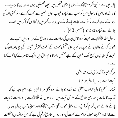
پاک میں ہے: نبی اکرمﷺ نے فرمایا:جس شخص میں تین خصلتیں ہوں وہ ایمان کا مزہ پالے
گا: اللہ اور اس کا رسول اس کو سب سے زیادہ محبوب ہوں، کسی سے محبت کرے، تو محض اللہ کی
رضا کے لیے کرے، کفر سے نجات پانے کے بعد دوبارہ کفر میں لوٹنا اس کو آگ میں ڈالے
جانے سے زیادہ ناپسند ہو، (مسلم:43)‘‘۔
رسول اللہﷺ سے محبت کرنا کامل ایمان کی علامت ہے، تاریخ کے ہر دور میں آپ سے
محبت کرنے والوں نے جریدہ عالم پر اپنی حقیقی محبت کے اَنمٹ نقوش ثبت کیے ہیں اوران کی
محبت کی تابانیاں آج تک محبین کے لیے مَشعَلِ راہ کا کام دیتی ہیں، ایک شاعر نے کیا خوب کہا
ہے:
ہر گز نمیرد آنکہ دلش زندہ شد بعشق
ثبت است بر جریدۂ عالَم دوامِ ما
ترجمہ:”جس کا دل حرارتِ عشق سے زندہ ہو جائے، وہ کبھی مرتا نہیں ہے، یہی وجہ ہے کہ
کتابِ کائنات پر ہماری تاریخ کے نقوش ثبت ہیں‘‘۔ رسول اللہﷺ سے براہ راست تربیت
پانے والے صحابہ کرام کو آپؐ سے مثالی محبت تھی، آپﷺ کا ہر صحابی آپ پر دل وجان
سے فدا تھا، مگر چند صحابہ کرام نے محبت کی وہ لازوال تاریخ رقم کی ہے کہ سن کر انسان انگشت