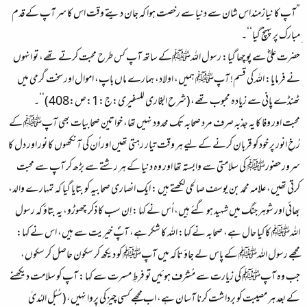
”آپ کا نیازمنداس شان سے دنیا سے رخصت ہوا کہ جان دیتے وقت اس کا سر آپ کے قدم
ِمبارک پر پہنچ گیا‘‘۔
حضرت علیؓ سے پوچھا گیا: رسول اللہﷺکے ساتھ آپ کس طرح محبت کرتے تھے، تو انہوں
نے فرمایا: اللہ کی قسم! آپﷺ ہمیں، اولاد، ہمارے ماں باپ، اموال اور سخت گرمی میں
ٹھنڈے پانی سے زیادہ محبوب تھے، (شرح البخاری للسفیری:ج:1:ص:408 )‘‘۔
محبت اور وفا کا یہ جذبہ صرف مرد صحابہ تک محدود نہیں تھا، خواتین صحابیات بھی آپﷺ کے
رُخِ انور پر خود کو قربان کرنے کے لیے ہر وقت تیار رہتی تھیں اور اُن کی آنکھوں کا نور اور دل کا
سرور حضورﷺ کی سلامتی سے وابستہ تھا اور وہ دنیا کے ہر رشتے سے بڑھ کر آپ سے محبت
کرتی تھیں، علامہ محمد بن یوسف صالحی لکھتے ہیں : ایک انصاری صحابیہ کو بتایا گیا کہ تمہارے والد،
بھائی اور شوہر جنگ میں شہید ہو گئے ہیں، اُس نے کہا : اِن سب کا ذکر چھوڑو، یہ بتاؤ کہ رسول
اللہﷺ کا کیا حال ہے، صحابہ نے کہا: اللہ کا شکر ہے، آپؐ خیریت سے ہیں، اس نے کہا:
مجھے رسول اللہﷺ کے پاس لے جاؤ تاکہ میں آپﷺ کو دیکھ کر سکون حاصل کر سکوں،
جب وہ آپﷺ کی زیارت سے مُشرّف ہوئیں تو فرطِ مسرت سے کہا : آپ کو سلامت دیکھنے
کے بعد ہر مصیبت کو برداشت کرنا آسان ہے، اب مجھے کسی چیز کی پروا نہیں، (سُبُل الہُدیٰ