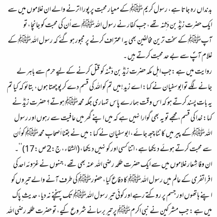
بدنداں رہ جاتا ہے، رسول کریمﷺ کے معیار محبت پر پورا اترنے والے ان غلاموں میں سے
ایک حضرت زیدؓ بن دَثِنہ تھے، جب کفار نے رسول اللہﷺ سے اُن کی محبت کو جانچا، تو
آپﷺ کے سخت ترین مخالفین بھی یہ اعتراف کرنے پر مجبور ہو گئے کہ رسول اللہﷺ کے
غلام آپؐ سے بے حد محبت کرتے ہیں ۔
روایت میں ہے :جب اہل مکہ حضرت زیدؓ بن دَثنہ کو قتل کرنے کے لیے حرم سے باہر لے
جانے لگے تو ابوسفیان نے کہا: اے زید !میں تم کو اللہ کی قسم دے کر پوچھتا ہوں، بتائو کہ کیا تم
یہ بات پسند کرتے ہو کہ اس وقت ہمارے پاس تمہاری جگہ محمدﷺ ہوتے؟ حضرت زیدؓ نے
کہا: خدا کی قسم، مجھے تو یہ بھی گوارا نہیں ہے کہ میں اپنے گھر میں عافیت سے رہوں اور رسول
اللہﷺ کے پیر میں کانٹا چبھ جائے، ابوسفیان نے کہا: میں نے جتنا اَصحابِ محمدﷺ کو اُن
سے محبت کرتے ہوئے دیکھا ہے، اتنا کسی اور کو نہیں دیکھا، (الشفاء، ج:2ص:17)‘‘۔
ان وفا شِعار غلاموں میں سے ایک حضرت طلحہ رضی اللہ عنہ بھی تھے، جنہوں نے غزوئہ احد کی
افراتفری کے عالم میں رسول اللہﷺ کا دفاع کیا، حضورﷺ کی طرف آنے والے تیروں کو
اپنے ہاتھوں اور جسم پر روکتے رہے اور کوئی تیر رسول اللہﷺ تک پہنچنے نہ دیا، حدیث ِ پاک
میں ہے : جب مشرکین نے نبی اکرمﷺ پر تیر برسانے شروع کیے، تو حضرت طلحہ رضی اللہ