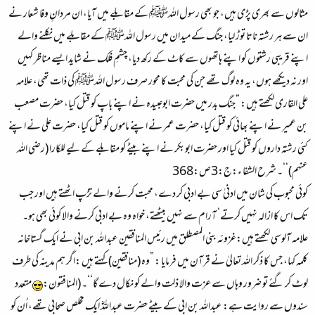
مثالوں سے بھری پڑی ہیں، جو بھی رسول اللہﷺ کے مقابلے میں آیا، ان مردانِ وفا شعار نے
ان سے ہر رشتہ ناتا توڑ لیا، جنگ کے میدان میں رسول اللہﷺ کے مقابلے میں نکلنے والے
اپنے قریبی رشتوں کو اپنے ہاتھوں سے کاٹ کے رکھ دیا، چشمِ فلک نے شاید ایسے مناظر کہیں
اور نہ دیکھے ہوں، یہ وہ لوگ تھے جن کی محبت کا محور صرف رسول اللہﷺ کی ذات تھی، علامہ
علی القاری لکھتے ہیں: ”جنگ بدر میں حضرت ابوعبیدہ نے اپنے باپ کو قتل کیا، حضرت مصعب
بن عمیر نے اپنے بھائی کو قتل کیا، حضرت عمر نے اپنے ماموں کو قتل کیا، حضرت علی نے اپنے
کئی رشتہ داروں کو قتل کیا اور حضرت ابوبکر نے اپنے بیٹے کو مقابلے کے لیے للکارا (رضی اللہ
عنہم)‘‘۔ شرح الشفا ء:ج:3ص:368
کوئی محبوب کی شان میں ادنیٰ سی بے ادبی کر دے، محبت کرنے والے تڑپ اٹھتے ہیں اور جب
تک اس کا ازالہ نہیں کرتے‘ آرام سے نہیں بیٹھتے، خواہ وہ بے ادبی کرنے والا کوئی بھی ہو۔
علامہ آلوسی لکھتے ہیں:غزوئہ بنی المصطلق میں رئیس المنافقین عبداللہ بن ابی نے ایک گستاخانہ
کلمہ کہا، جس کا ذکر اللہ تعالیٰ نے قرآن میں فرمایا : ”وہ (منافقین) کہتے ہیں :اگر ہم مدینہ کی طرف
لوٹ کر گئے تو ضرور وہاں سے عزت والا ذلت والے کو نکال دے گا‘‘۔ (المنافقون:
متعدد
سندوں سے روایت ہے: عبداللہ بن ابی کے بیٹے حضرت عبداللہؓ ایک مخلص صحابی تھے، اُن کو