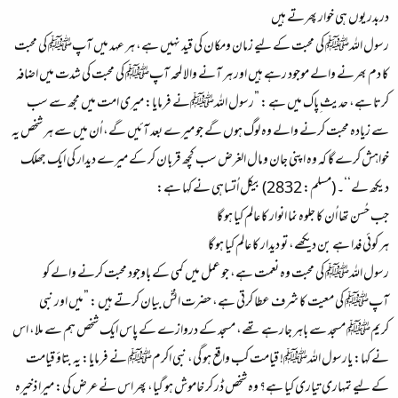
دربدر یوں ہی خوار پھرتے ہیں
رسول اللہﷺ کی محبت کے لیے زمان ومکان کی قید نہیں ہے، ہر عہد میں آپﷺ کی محبت
کا دم بھرنے والے موجود رہے ہیں اور ہر آنے والا لمحہ آپﷺ کی محبت کی شدت میں اضافہ
کرتا ہے، حدیث ِپاک میں ہے : ”رسول اللہﷺنے فرمایا: میری امت میں مجھ سے سب
سے زیادہ محبت کرنے والے وہ لوگ ہوں گے جو میرے بعد آئیں گے، اُن میں سے ہر شخص یہ
خواہش کرے گا کہ وہ اپنی جان ومال الغرض سب کچھ قربان کر کے میرے دیدار کی ایک جھلک
دیکھ لے‘‘۔ (مسلم: 2832) بیکل اُتساہی نے کہا ہے:
جب حُسن تھا اُن کا جلوہ نما انوار کا عالم کیا ہو گا
ہر کوئی فدا ہے بن دیکھے، تو دیدار کا عالم کیا ہو گا
رسول اللہﷺ کی محبت وہ نعمت ہے، جو عمل میں کمی کے باوجود محبت کرنے والے کو
آپﷺ کی معیت کا شرف عطا کرتی ہے، حضرت انسؓ بیان کرتے ہیں : ”میں اور نبی
کریمﷺ مسجد سے باہر جارہے تھے، مسجد کے دروازے کے پاس ایک شخص ہم سے ملا، اس
نے کہا: یارسول اللہﷺ! قیامت کب واقع ہو گی، نبی اکرمﷺ نے فرمایا: یہ بتاؤ قیامت
کے لیے تمہاری تیاری کیا ہے؟ وہ شخص ڈر کر خاموش ہو گیا، پھر اس نے عرض کی: میرا ذخیرہ