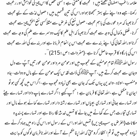
علامہ راغب اصفہانی لکھتے ہیں: ”محبت کا معنی ہے: کسی شخص کا اس چیز کی خواہش اور رغبت
رکھنا، جسے وہ اپنے لیے بہتر سمجھتا ہو اور اس کی تین قسمیں ہیں: حصولِ لذت کے لیے محبت
کرنا جیسا کہ مرد عورت کی باہم محبت، حصول ِنفع کی غرض سے مثلاً کسی نفع بخش چیزسے محبت
کرنا، فضل وکمال کی وجہ سے محبت کرنا جیسا کہ اہل علم کا ایک دوسرے سے علم کی وجہ سے محبت
کرنا اور اللہ تعالیٰ کی اپنے بندے سے محبت اس پر انعام فرمانا ہے اور بندے کی اللہ سے محبت
اس کی بارگاہ کا قرب حاصل کرنا ہے، (مفردات:ص:215)‘‘۔
رسول اللہﷺ تمام مومنین کے محبوب ہیں اور مومن مرد اور مومن عورتیں آپؐ سے دل
وجان سے محبت کرتے ہیں، آپﷺ کی ذات اَقدس ایک مومن کے لیے مال و دولت، جاہ
ومنصب، اولاد، والدین یہاں تک کہ جان سے بھی زیادہ محبوب ہے، اگر اس میں کچھ کمی ہو تو
ایمان نامکمل ہے، اللہ تعالیٰ کا فرمان ہے: ”آپ کہیے: اگر تمہارے باپ دادا اور تمہارے بیٹے
اور تمہارے بھائی اور تمہاری بیویاں اور تمہارے رشتہ دار اور تمہارے کمائے ہوئے مال اور
تمہاری تجارت جس کے گھاٹے میں جانے کا تمہیں خدشہ لگا رہتا ہے اور تمہارے پسندیدہ
مکانات (الغرض یہ سب چیزیں) تمہیں اللہ اور اس کے رسول اور اس کی راہ میں جہاد کرنے سے
زیادہ محبوب ہیں تو تم انتظار کرو حتیٰ کہ اللہ اپنا حکم لے آئے اور اللہ نافرمان لوگوں کو ہدایت