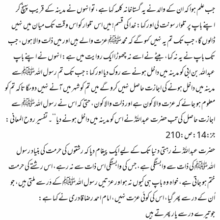
جب علم ہوا کہ ان کے والد نے یہ گستاخانہ کلمہ کہا ہے، تو انہوں نے مدینہ کے قریب پہنچ کر
اپنے باپ پر تلوار سونت لی اور کہا: خدا کی قسم! میں اس تلوار کو اس وقت تک میان میں نہیں
ڈالوں گا، جب تک تم یہ نہیں کہو گے کہ محمدﷺ عزت والے ہیں اور میں ذلت والا ہوں، جب
تک باپ نے یہ نہ کہا، بیٹے نے اسے نہ چھوڑا ایک روایت میں ہے: انہوں نے اپنے باپ
عبداللہ بن ابی کو مدینہ میں داخل ہونے سے روک دیا اور کہا: جب تک تم رسول اللہﷺسے
مدینہ میں داخل ہونے کی اجازت حاصل نہیں کرو گے میں تم کو شہر میں آنے نہیں دوںگا تاکہ تم کو
معلوم ہو جائے کہ عزت والا کون ہے اور ذلت والا کون، حتیٰ کہ اس نے رسول اللہﷺ سے
اجازت حاصل کی تب حضرت عبداللہؓ نے اس کو مدینہ میں داخل ہونے دیا‘‘۔ تفسیر روح المعانی :
جز:14:ص:210
حضرت عبداللہؓ نے رہتی دنیا تک کے لیے ایک پیغام دیا کہ رشتوں کی حرمت کی بنیاد رسول
اللہﷺ کی ذات سے وابستگی ہے، جس کی وابستگی اس ذات سے نہ رہے، اس رشتے کی حرمت
ختم ہو جاتی ہے، خواہ وہ باپ ہی کیوں نہ ہو اور عزتیں رسول اللہﷺ کے دَر سے ملتی ہیں، جو
اُن کے در سے پھر گیا، اس کی کوئی عزت نہیں، امام احمد رضا قادری نے کہا ہے:
جو تیرے در سے یار پھرتے ہیں