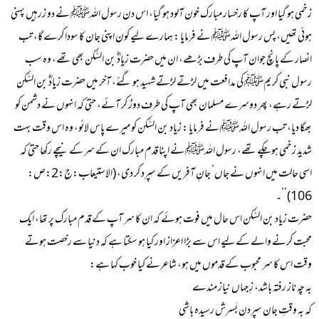
زخمی ہو گیا اور آپ کا رخسار مبارک خون آلود ہو گیا، اس دن رسول اللہﷺ نے دو زرہیں پہنی
ہوئی تھیں، پس رسول اللہﷺ نے فرمایا : ہمارے لیے کون اپنی جان کا سودا کرے گا، تب
انصار کے پانچ جوان آپ کی طرف بڑھے، ان میں حضرت زیادؓ بن السَّکن بھی تھے، وہ سب
رسول نبی کریمﷺ کی مدافعت میں لڑتے لڑتے شہید ہو گئے، آخر میں حضرت زیادؓ بن السَّکن
لڑتے رہے، پھر دوسرے مسلمان بھی آپ کی طرف دوڑ کر آئے، حتیٰ کہ انہوں نے دشمن کو
بھگا دیا، تب رسول اللہﷺ نے فرمایا : زیاد بن السَّکن کو میرے پاس لائو، وہ اس وقت بہت
شدید زخمی ہو چکے تھے، رسول اللہﷺ نے اپنا قدم مبارک ان کے سر کے نیچے رکھا حتیٰ کہ
اسی حالت میں انہوں نے جاں‘ جانِ آفریں کے سپرد کر دی، (الاستیعاب:ج:2:ص:
106)‘‘۔
حضرت زیاد بن السَّکن اس حال میں فوت ہوئے کہ ان کا سر آپ کے قدم مبارک پر تھا، ایک
محبت کرنے والے کے لیے اس سے بڑا اعزاز اور کیا ہو سکتا ہے کہ دنیا سے رخصت ہوتے
وقت اس کا سر محبوب کے قدموں میں ہو، شاعرنے کیا خوب کہا ہے:
بہ چہ ناز رفتہ باشد، زِ جہاں نیاز مندے
کہ بہ وقتِ جان سپردن بَسرش رسیدہ باشی