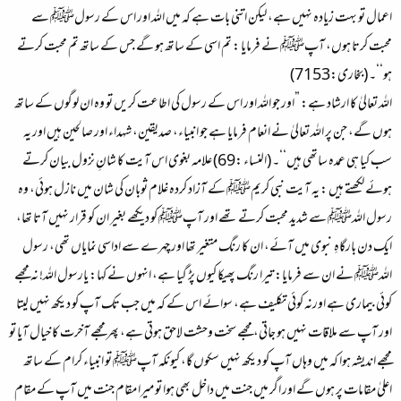
اعمال تو بہت زیادہ نہیں ہے، لیکن اتنی بات ہے کہ میں اللہ اور اس کے رسولﷺ سے
محبت کرتا ہوں، آپﷺ نے فرمایا : تم اسی کے ساتھ ہو گے جس کے ساتھ تم محبت کرتے
ہو‘‘۔ (بخاری:7153)
اللہ تعالیٰ کا ارشاد ہے: ”اور جو اللہ اور اس کے رسول کی اطاعت کریں تو وہ ان لوگوں کے ساتھ
ہوں گے، جن پر اللہ تعالیٰ نے انعام فرمایا ہے جو انبیاء، صدیقین، شہداء اور صالحین ہیں اور یہ
سب کیا ہی عمدہ ساتھی ہیں‘‘۔ (النساء :69) علامہ بغوی اس آیت کا شانِ نزول بیان کرتے
ہوئے لکھتے ہیں : یہ آیت نبی کریمﷺ کے آزاد کردہ غلام ثوبان کی شان میں نازل ہوئی، وہ
رسول اللہﷺ سے شدید محبت کرتے تھے اور آپﷺ کو دیکھے بغیر ان کو قرار نہیں آتا تھا،
ایک دن بارگاہِ نبوی میں آئے، ان کا رنگ متغیر تھا اور چہرے سے اداسی نمایاں تھی، رسول
اللہﷺ نے ان سے فرمایا: تیرا رنگ پھیکا کیوں پڑ گیا ہے، انہوں نے کہا: یارسول اللہ! نہ مجھے
کوئی بیماری ہے اورنہ کوئی تکلیف ہے، سوائے اس کے کہ میں جب تک آپ کو دیکھ نہیں لیتا
اور آپ سے ملاقات نہیں ہو جاتی، مجھے سخت وحشت لاحق ہوتی ہے، پھر مجھے آخرت کا خیال آیا تو
مجھے اندیشہ ہوا کہ میں وہاں آپ کو دیکھ نہیں سکوں گا، کیونکہ آپﷺ تو انبیاء کرام کے ساتھ
اعلیٰ مقامات پر ہوں گے اور اگر میں جنت میں داخل بھی ہوا تو میرا مقام جنت میں آپ کے مقام