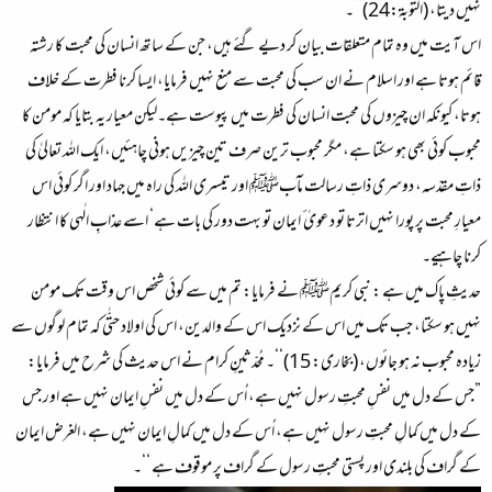
نہیں دیتا، (التوبۃ:24)‘‘۔
اس آیت میں وہ تمام متعلقات بیان کر دیے گئے ہیں، جن کے ساتھ انسان کی محبت کا رشتہ
قائم ہوتا ہے اور اسلام نے ان سب کی محبت سے منع نہیں فرمایا، ایسا کرنا فطرت کے خلاف
ہوتا، کیونکہ ان چیزوں کی محبت انسان کی فطرت میں پیوست ہے۔لیکن معیار یہ بتایا کہ مومن کا
محبوب کوئی بھی ہو سکتا ہے، مگر محبوب ترین صرف تین چیزیں ہونی چاہئیں، ایک اللہ تعالیٰ کی
ذاتِ مقدّسہ، دوسری ذاتِ رسالت مآبﷺ اور تیسری اللہ کی راہ میں جہاد اور اگر کوئی اس
معیارِ محبت پر پورا نہیں اترتا تو دعویٰ ٔ ایمان تو بہت دور کی بات ہے‘ اسے عذابِ الٰہی کا انتظار
کرنا چاہیے۔
حدیثِ پاک میں ہے : نبی کریمﷺ نے فرمایا: تم میں سے کوئی شخص اس وقت تک مومن
نہیں ہو سکتا، جب تک میں اس کے نزدیک اس کے والدین، اس کی اولاد حتّٰی کہ تمام لوگوں سے
زیادہ محبوب نہ ہو جائوں، (بخاری: 15)‘‘۔ مُحدّثینِ کرام نے اس حدیث کی شرح میں فرمایا:
”جس کے دل میں نفسِ محبتِ رسول نہیں ہے، اُس کے دل میں نفسِ ایمان نہیں ہے اور جس
کے دل میں کمالِ محبتِ رسول نہیں ہے، اُس کے دل میں کمالِ ایمان نہیں ہے، الغرض ایمان
کے گراف کی بلندی اور پستی محبتِ رسول کے گراف پر موقوف ہے ‘‘۔