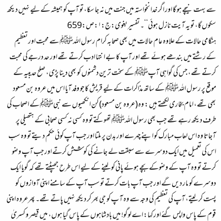
سے بہت نیچے ہو گا اور اگر خدا نخواستہ میں جنت میں نہ جا سکا، تو آپ کو ہمیشہ کے لیے نہیں دیکھ
سکوں گا، تو یہ آیت نازل ہوئی‘‘۔ تفسیر بغوی:ج:۱:ص:659
ہنگامی حالات کے علاوہ عام حالات میں بھی صحابہ کرام رسول اللہﷺ سے محبت اور تعظیم
کے رشتے میں بندھے ہوئے تھے اور آپ کا بے انتہا ادب کرتے تھے اور حد درجے کی محبت
کرتے تھے، جس کی گواہی آپﷺ کے سخت ترین دشمنوں کو بھی دینا پڑی، صلح حدیبیہ کے
موقع پر رسول اللہﷺ کے ساتھ مذاکرات کے لیے قریش کا جو وفد آیا اس میں عروہ بن مسعود
بھی تھے، امام بخاری لکھتے ہیں : وہ (عروہ بن مسعود) کن انکھیوں سے نبیﷺ کے اصحاب کی
طرف دیکھ رہے تھے جب بھی رسول اللہﷺ تھوکتے تو وہ کسی نہ کسی صحابی کے ہتھیلی پر
آجاتا وہ اس لعاب مبارک کو اپنے چہرے اور بدن پر ملتا اور جب آپ کوئی حکم دیتے تو وہ سب
اس کی تعمیل میں ایک دوسرے سے سبقت لے جانے کی کوشش کرتے اور جب آپ وضو
کرتے تو وہ آپ کے وضوکے بچے ہوئے پانی کو لینے کے لیے اس طرح جھپٹتے تھے کہ گویا ایک
دوسرے کو مار دیں گے اور جب آپ بات کرتے تو سب آپ کے سامنے اپنی آوازوں کو
پست کر لیتے، آپ کی تعظیم کی وجہ سے وہ آ پ کو جی بھر کر دیکھ نہیں پاتے تھے۔ پھرعروہ اپنی
قوم کے پاس واپس گئے اور کہا: اے لوگو! میں بادشاہوں کے پاس گیا ہوں، میں قیصر و کسریٰ