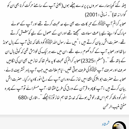
بیٹھ گئے گویا ہمارے سروں پر پرندے بیٹھے ہوں (یعنی آپ کے سامنے حرکت کرنا بھی ان کو
گوارا نہ تھا)‘‘۔ نسائی:2001)
صحابہ کرامؓ آپﷺ کے تبرکات سے بھی بے حد محبت کرتے تھے اور آپ کے موئے
مبارک کو اپنے لیے باعث سعادت سمجھتے تھے اور ان کے حصول کے لیے کوشش کرتے
تھے، حضرت انسؓ بیان کرتے ہیں :”میں نے رسول اللہﷺ کو دیکھا کہ نائی آپ کے بال مونڈ
رہا تھا اور صحابہ آپ کے گرد گھوم رہے تھے، ان میں سے ہر ایک کی خواہش تھی کہ کوئی بال ان
کے ہاتھ لگے‘‘۔ (مسلم:2325) صحابہ کرامؓ کی محبت کا یہ عالم تھا کہ نماز میں بھی ان کی نگاہیں
صرف اور صرف آپﷺ کی طرف ہوتی تھیں، ایامِ علالت میں جب آپ باہر تشریف لائے،
صحابہ نے حضرت ابوبکرؓ کی اقتدا میں نماز کے دوران آپ کے رخِ انور کا دیدار کیا۔ حضرت انسؓ
بیان کرتے ہیں :آپ کا چہرہ قرآن کے ورق کی طرح لگتا تھا، آپ مسکرائے تو آپ کے چہرہ
انور کو دیکھ کر ہم اس قدر خوش ہوئے کہ خدشہ تھا ہم نماز توڑ ڈالیںگے‘‘۔ بخاری:680
مفتی منیب الرحمٰن
شمشاد