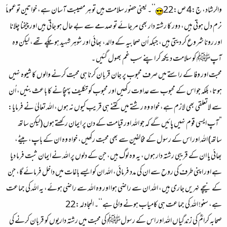
والرشاد، ج:4 ص:22
‘‘۔ یعنی حضور سلامت ہیں تو ہر مصیبت آسان ہے، خواتین توعموماً
نرم دل ہوتی ہیں، دور کا رشتہ دار بھی مر جائے تو صدمے سے بے حال ہو جاتی ہیں اور چیخنا چلانا
اور رونا شروع کر دیتی ہیں، جبکہ اُن صحابیہ کے والد، بھائی اور شوہر شہید ہو چکے تھے، لیکن وہ
آپﷺ کو سلامت دیکھ کر اپنے سب غم بھول گئیں ۔
محبت اور وفا کے راستے میں صرف محبوب پر جان قربان کرنا ہی محبت کرنے والوں کا شیوہ نہیں
ہوتا، بلکہ جو اس کے محبوب سے عداوت رکھیں اور محبوب کو تکلیف پہنچانے کا باعث بنیں، اُن
سے لاتعلقی بھی لازم ہے، خواہ وہ رشتے میں کتنے ہی قریب کیوں نہ ہوں، اللہ تعالیٰ نے فرمایا:
”آپ ایسی قوم نہیں پائیں گے کہ جو اللہ اور قیامت کے دن پر ایمان رکھتے ہوں (لیکن ساتھ
ساتھ) اللہ اور اس کے رسول کے مخالفین سے بھی محبت رکھیں، خواہ وہ ان کے باپ، بیٹے،
بھائی یا ان کے قریبی رشتہ دار ہوں، یہ وہ لوگ ہیں، جن کے دلوں پر اللہ نے ایمان ثبت فرما دیا
ہے اور اپنی طرف کی روح سے ان کی مدد فرمائی، اللہ ان کو ایسے باغات میں داخل فرمائے گا، جن
کے نیچے نہریں جاری ہیں، اللہ ان سے راضی ہوا اور وہ اللہ سے راضی ہوئے، یہ اللہ کی جماعت
ہے، سنو! اللہ کی جماعت ہی کامیاب ہونے والی ہے‘‘۔ المجادلہ:22
صحابہ کرامؓ کی زندگیاں اللہ اور اس کے رسولﷺ کی محبت میں رشتہ داریوں کو قربان کرنے کی