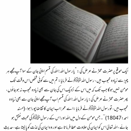
ایک موقع پر حضرت عمرؓ نے عرض کی : ”یارسول اللہ ! اللہ کی قسم اپنی جان کے سوا آپ مجھے ہر
چیز سے زیادہ محبوب ہیں، رسول اللہﷺ نے فرمایا: تم میں سے کوئی شخص اس وقت تک
مومن نہیں ہو گا جب تک کہ میں اس کے نزدیک اس کی جان سے بھی زیادہ محبوب نہ ہو جائوں،
پھر حضرت عمرؓ نے عرض کی: یارسول اللہ ! اللہ کی قسم اب آپ مجھے اپنی جان سے بھی زیادہ
محبوب ہیں، تورسول اللہﷺ نے فرمایا :اے عمر! اب ایمان کا تقاضا پورا ہوا، (مسند
احمد:18047)‘‘۔ جس مومن کے دل میں اللہ اور اس کے رسولﷺ کی محبت نقش ہو
جائے، اللہ تعالیٰ اس کو ایمان کی حلاوت عطا فرماتا ہے اور وہ ایمان کی لذت کو پا لیتا ہے، حدیثِ