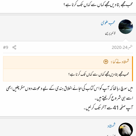
محب مجھے بتا دیں مجھے کہاں سے کہاں تک کرنا ہے؟
محب علوی
لائبریرین
ستمبر 24، 2020
#9
شمشاد نے کہا:
محب مجھے بتا دیں مجھے کہاں سے کہاں تک کرنا ہے؟
میں سوچ رہا تھا کہ آپ کو اس کتاب کی بجائے اخلاق ہندی کے لیے دعوت دوں مگر چلیں ابھی
اسے ہی شروع کر لیتے ہیں۔
آپ صفحہ 41 سے آخر تک کر لیں۔
شمشاد