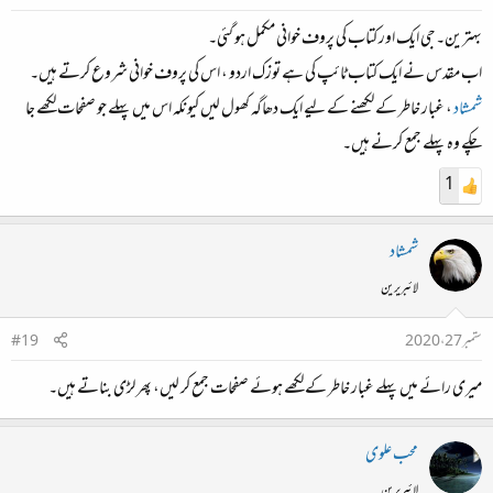
بہترین۔جی ایک اور کتاب کی پروف خوانی مکمل ہو گئی۔
اب مقدس نے ایک کتاب ٹائپ کی ہے توزک اردو ، اس کی پروف خوانی شروع کرتے ہیں۔
شمشاد
، غبار خاطر کے لکھنے کے لیے ایک دھاگہ کھول لیں کیونکہ اس میں پہلے جو صفحات لکھے جا
چکے وہ پہلے جمع کرنے ہیں۔
1
شمشاد
لائبریرین
ستمبر 27، 2020
#19
میری رائے میں پہلے غبار خاطر کے لکھے ہوئے صفحات جمع کر لیں، پھر لڑی بناتے ہیں۔
محب علوی
لائبریرین