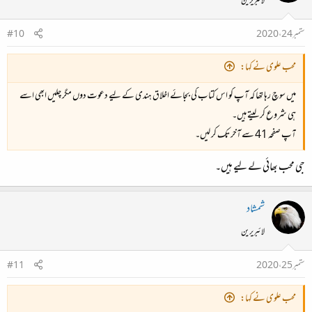
لائبریرین
ستمبر 24، 2020
#10
محب علوی نے کہا:
میں سوچ رہا تھا کہ آپ کو اس کتاب کی بجائے اخلاق ہندی کے لیے دعوت دوں مگر چلیں ابھی اسے
ہی شروع کر لیتے ہیں۔
آپ صفحہ 41 سے آخر تک کر لیں۔
جی محب بھائی لے لیے ہیں۔
شمشاد
لائبریرین
ستمبر 25، 2020
#11
محب علوی نے کہا: