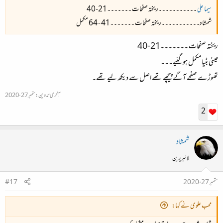
سیما علی
۔۔۔۔۔۔۔۔۔۔۔ریختہ صفحات ۔۔۔۔۔۔۔21-40
شمشاد۔۔۔۔۔۔۔۔۔۔۔ریختہ صفحات ۔۔۔۔۔۔۔41 - 64
مکمل
ریختہ صفحات ۔۔۔۔۔۔۔21-40
عینی بٹیا مکمل ہوگئیے۔۔۔
تھوڑے صفحے آگے پیچھے تھے اصل سے دیکھ لیے تھے۔
آخری تدوین:
ستمبر 27، 2020
2
شمشاد
لائبریرین
ستمبر 27، 2020
#17
محب علوی نے کہا: