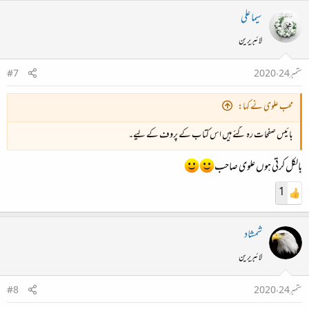
سیما علی
لائبریرین
ستمبر 24، 2020
#7
محب علوی نے کہا:
بائیس صفحات رہ گئے ہیں اس کتاب کے پروف کے لیے۔
بالکل کرتی ہوں علوی صاحب
1
شمشاد
لائبریرین
ستمبر 24، 2020
#8