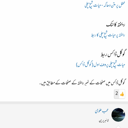
محفل پر متن دھاگہ - حیات شیخ چلی
ریختہ کا لنک
ریختہ پر حیات شیخ چلی کا ربط
گوگل ڈاکس ربط
حیات شیخ چلی پروف اول (گوگل ڈاکس)
گوگل ڈاکس میں صفحات کے نمبر ریختہ کے صفحات کے مطابق ہیں۔
2
محب علوی
لائبریرین