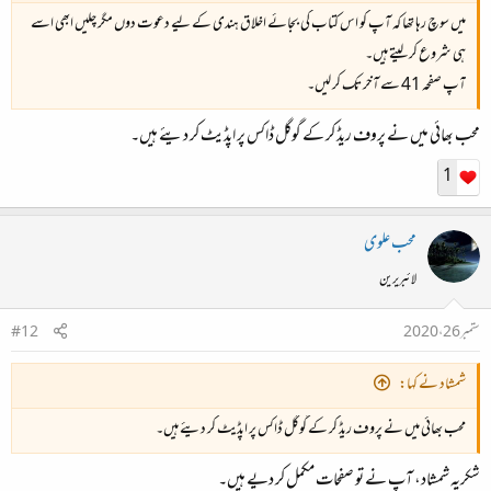
میں سوچ رہا تھا کہ آپ کو اس کتاب کی بجائے اخلاق ہندی کے لیے دعوت دوں مگر چلیں ابھی اسے
ہی شروع کر لیتے ہیں۔
آپ صفحہ 41 سے آخر تک کر لیں۔
محب بھائی میں نے پروف ریڈ کر کے گوگل ڈاکس پر اپڈیٹ کر دیئے ہیں۔
1
محب علوی
لائبریرین
ستمبر 26، 2020
#12
شمشاد نے کہا:
محب بھائی میں نے پروف ریڈ کر کے گوگل ڈاکس پر اپڈیٹ کر دیئے ہیں۔
شکریہ شمشاد، آپ نے تو صفحات مکمل کر دیے ہیں۔