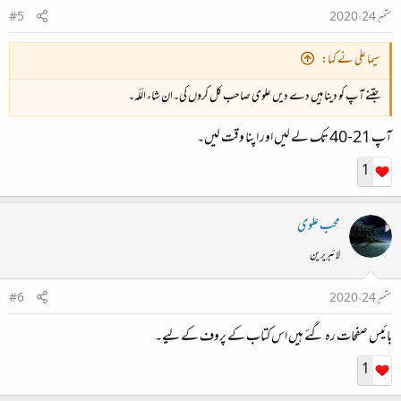
ستمبر 24، 2020
#5
سیما علی نے کہا:
جتنے آپ کو دینا ہیں دے دیں علوی صاحب کل کروں گی۔ان شاء الّلّہ۔
آپ 21-40 تک لے لیں اور اپنا وقت لیں۔
1
محب علوی
لائبریرین
ستمبر 24، 2020
#6
بائیس صفحات رہ گئے ہیں اس کتاب کے پروف کے لیے۔
1