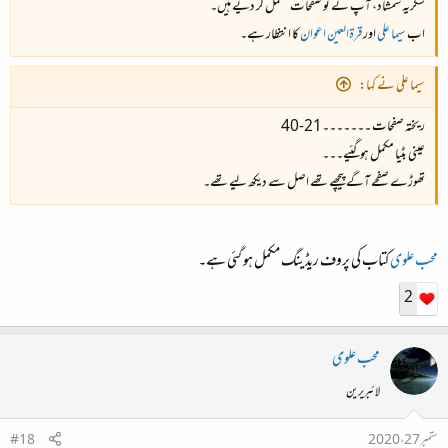
شکریہ شمشاد، آپ نے تو صفحات مکمل کر دیے ہیں۔
اب
سیما علی
اور
قرۃالعین اعوان
کا انتظار ہے۔
سیما علی نے کہا:
ریختہ صفحات ۔۔۔۔۔۔۔21-40
عینی بٹیا مکمل ہوگئیے۔۔۔
تھوڑے صفحے آگے پیچھے تھے اصل سے دیکھ لیے تھے۔
محب علوی
کتاب کی پروف ریڈینگ مکمل ہو گئی ہے۔
2
محب علوی
لائبریرین
ستمبر 27، 2020
#18