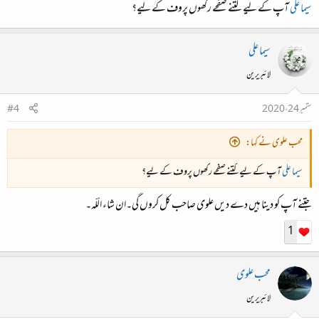
سیما علی
آپ کے لیے کتنے صفحے رکھوں پروف کے لیے؟
سیما علی
لائبریرین
ستمبر 24، 2020
#4
محب علوی نے کہا:
سیما علی
آپ کے لیے کتنے صفحے رکھوں پروف کے لیے؟
جتنے آپ کو دینا ہیں دے دیں علوی صاحب کل کروں گی۔ان شاء الّلّہ۔
1
محب علوی
لائبریرین