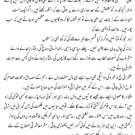
کوئی سستی کا مظاہرہ نہیں کرتے ۔ ثبوت کے طور پر نام لے بھی دوں تو کوئی فرق نہیں پڑنے
والا ۔کیونکہ ہر کوشش کے بعد ہماری رائے یہ ہوتی ہے کہ انگور کھٹے ہیں ۔اگر ایک لسٹ
اخبارات کے زینت بن بھی جائے تو ہم قہقہہ لگا کر دو گالیوں سے مطمعن ہو جاتے ہیں کہ سب
چور ہیں ۔حالت تو ایسی ہے کہ
زہر مجھ کو ملتا نہیں وگرنہ کیا قسم ہےتیرے ملنے کی کہ کھا بھی نہ سکوں
زمانہ کی چال بدلی ہے چلن نہیں ۔پہلے سیاسی مذہبی رہنما انسانی دماغ کی رفتار بڑھانے والے
مشروب کی نسبت خطاب سے نوازے گئے اب گاڑیوں کی رفتار بڑھانے والی گیس سے عزت
افزائی پاتے ہیں ۔
حکمرانی حج و عمرہ کی ادائیگی بھی اب ایسے ہی مال مفت دل بے رحم کے مصداق دعوت طعام کی
طرح اڑائی جاتی ہے ۔اس کے گھر میں اپنی ترقی و منزلت کی مزید دعا پڑھواتے ہیں ۔
اقتدار کا حصول ایسے ہے جیسے جوتیوں میں دال بٹ رہی ہو ۔ کوئی ایسا لیڈر ہے جو کسی فتوی کی زد
میں آئے بنا اس قوم کی کشتی کو کنارے لگا سکے ۔قومیں دہائیوں میں ظلمت کی جس گہرا ئی میں اترتی
ہیں ۔ صدیوں میں اس بھنور سے نکلتی ہیں ۔مذہبی اور سیاسی تحریکیں طاقت ور پروں کی پرواز
رکھتی ہیں ۔این جی اوز بنانے میں کوئی کسر نہیں چھوڑی جاتی ۔ مگر معاشرتی اصلاح کے لئے