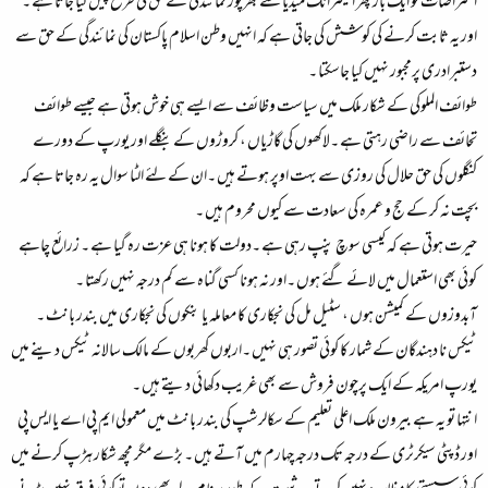
اعتراضات کو ایک بار پھر الیکٹرانک میڈیا سے بھرپور نمائندگی کے حق کی طرح پیش کیا جاتا ہے ۔
اور یہ ثابت کرنے کی کوشش کی جاتی ہے کہ انہیں وطن اسلام پاکستان کی نمائندگی کے حق سے
دستبرادری پرمجبور نہیں کیا جاسکتا ۔
طوائف الملوکی کے شکار ملک میں سیاست وظائف سے ایسے ہی خوش ہوتی ہے جیسے طوائف
تحائف سے راضی رہتی ہے ۔لاکھوں کی گاڑیاں ، کروڑوں کے بنگلے اور یورپ کے دورے
کنگلوں کی حق حلال کی روزی سے بہت اوپر ہوتے ہیں ۔ان کے لئے الٹا سوال یہ رہ جاتا ہے کہ
بچت نہ کر کے حج و عمرہ کی سعادت سے کیوں محروم ہیں ۔
حیرت ہوتی ہے کہ کیسی سوچ پنپ رہی ہے ۔دولت کا ہونا ہی عزت رہ گیا ہے ۔ زرائع چاہے
کوئی بھی استعمال میں لائے گئے ہوں ۔اور نہ ہونا کسی گناہ سے کم درجہ نہیں رکھتا ۔
آبدوزوں کے کمیشن ہوں ، سٹیل مل کی نجکاری کا معاملہ یا بنکوں کی نجکاری میں بندر بانٹ ۔
ٹیکس نا دہندگان کے شمار کا کوئی تصور ہی نہیں ۔اربوں کھربوں کے مالک سالانہ ٹیکس دینے میں
یورپ امریکہ کے ایک پرچون فروش سے بھی غریب دکھائی دیتے ہیں ۔
انتہا تو یہ ہے بیرون ملک اعلی تعلیم کے سکالرشپ کی بندر بانٹ میں معمولی ایم پی اے یا ایس پی
اور ڈپٹی سیکرٹری کے درجہ تک درجہ چہارم میں آتے ہیں ۔ بڑے مگر مچھ شکار ہڑپ کرنے میں