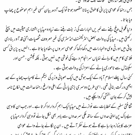
وی کی جگہ اندرونی صفحات تک محدود تھی ۔
جس رہنما کو عوامی پزیرائی کا طوق پہنانا مقصود ہوتا تو ایک آدھ بیان کسی غیر اہم موضوع پر چھاپ
دیا جاتا ۔
دنیا گلوبل ویلج بننے سے خبریں اخبارات کی زینت بننے سے زیادہ میڈیا پر اشتہاری حیثیت میں پہنچ
رکھتی ہیں ۔میڈیا کی بدولت بعض انٹرٹینمنٹ انڈسٹری کی غیر معروف ثخصیات اتنی قد آور بنا دی
جاتی ہیں اور ٹی وی و اخبارات میں دکھا دکھا کر عوامی سروں پر بٹھا دیا جاتا ہے ۔انہیں یہ پزیرائی کسی
فلاحی کام میں کارہائے نمایاں سرانجام دینے کی خوشی میں نہیں ہوتی ۔بلکہ فیشن ، حسن اور
سکینڈل سے ناموری پانے کے اعزاز کی بدولت ہوتی ہے ۔
کئی سال پہلے اسلام آباد کے ایک ہوٹل میں ایک صوبائی وزیر کی بیگم نے کامیاب چھاپہ کے بعد
اچھی درگت بنائی تھی ۔اسی طرح دوسری بڑی پارٹی کے اعلی و ارفع رہنما عدالت میں نکاح نامہ
پیش کر کے جان بخشی کروا چکے ہیں ۔
ثقافتی سفیر کے خطابات سے نوازنے میں میڈیا ایک اہم کردار ادا کرتا ہے ۔اور جب ان کا وہی
بےباک پن اپنی حدو ں کے ساتھ ملکی سرحدوں سے باہر بھی نکل جائے تو وہی کردار میڈیا پر
عزت کا جنازہ جا رہا ہے گاتے ہوئے نظر آتے ہیں ۔ ان پر لگائے جانے والے عوامی