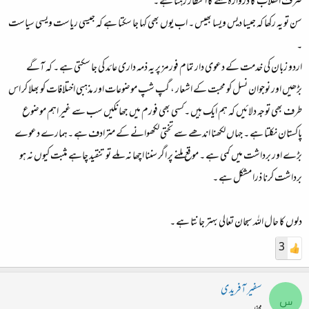
صرف انقلاب کا دروازہ کھلنے کا انتظار رہتا ہے ۔
سن تو یہ رکھا کہ جیسا دیس ویسا بھیس ۔ اب یوں بھی کہا جا سکتا ہے کہ جیسی ریاست ویسی سیاست
۔
اردو زبان کی خدمت کے دعوی دار تمام فورمز پر یہ ذمہ داری عائد کی جا سکتی ہے ۔ کہ آگے
بڑھیں اور نوجوان نسل کو محبت کے اشعار ، گپ شپ موضوعات اور مذہبی اختلافات کو بھلا کر اس
طرف بھی توجہ دلائیں کہ ہم ایک ہیں ۔کسی بھی فورم میں جھانکیں سب سے غیر اہم موضوع
پاکستان نکلتا ہے ۔ جہاں لکھنا اندھے سے تختی لکھوانے کے مترادف ہے ۔ہمارے دعوے
بڑے اور برداشت میں کمی ہے ۔ موقع ملنے پر اگر سننا اچھا نہ ملے تو تنقید چاہے مثبت کیوں نہ ہو
برداشت کرنا ذرا مشکل ہے ۔
دلوں کا حال اللہ سبحان تعالی بہتر جانتا ہے ۔
3
سفیر آفریدی
س