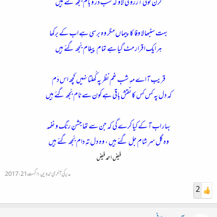
کرن کوئی آرزو کی لاؤ کہ سب در و بام بُجھ گئے ہیں
بہت سنبھالا وفا کا پیماں مگر وہ برسی ہے اب کے برکھا
ہر ایک اقرار مٹ گیا ہے تمام پیغام بُجھ گئے ہیں
قریب آ اے مہِ شبِ غم نظر پہ کُھلتا نہیں کچھ اس دَم
کہ دل پہ کِس کِس کا نقش باقی ہے کون سے نام بُجھ گئے ہیں
بہار اب آ کے کیا کرے گی کہ جن سے تھا جشنِ رنگ و نغمہ
وہ گل سرِ شام جل گئے ہیں ، وہ دل تہِ دام بُجھ گئے ہیں
فیض احمد فیض
مدیر کی آخری تدوین:
اگست 21، 2017
2