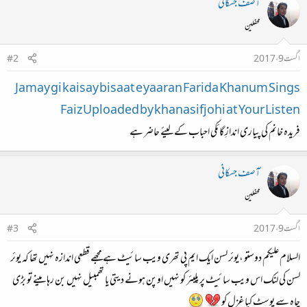
آصف جسکانی
محفلین
اگست 9، 2017
#2
Jamay gi kaisay bisaat e yaaran Farida Khanum Sings
Faiz Uploaded by khanasifjohi at Your Listen
فریدہ خانم کی پیاری اندازِ گائکی احباب کے لیئے حاضر ہے
آصف جسکانی
محفلین
اگست 9، 2017
#3
السلام علیکم دوستو ،یوئر لسن ایک ایم پی تھری ویب سائیٹ ہے مجھے قطعی اندازہ نہیں تھا کہ یوئر
لسن کی لنک اس ویب سائیٹ پر پلیئر کو نہیں اوپن ہونے دیتی یا تھمبیل نہیں بن رہا مینے تو بڑی
چاہ سے پوسٹ کیا غزل کو