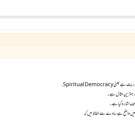
Spiritual Democrac.
ے بہترین مثال ہے۔
ی طرف اشارہ کیا ہے۔
 میں واضح ہے سادے سے الفاظ میں کہ