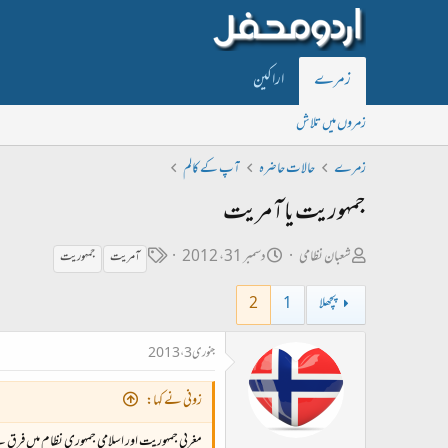
زمرے
اراکین
زمروں میں تلاش
زمرے
حالات حاضرہ
آپ کے کالم
جمہوریت یا آمریت
ص
ت
ٹ
شعبان نظامی
دسمبر 31، 2012
آمریت
جمہوریت
ا
ا
ی
پچھلا
1
2
ح
ر
گ
ب
ی
جنوری 3، 2013
ل
خ
ڑ
ا
زونی نے کہا:
ی
ب
مغربی جمہوریت اور اسلامی جمہوری نظام میں فرق ھے لی