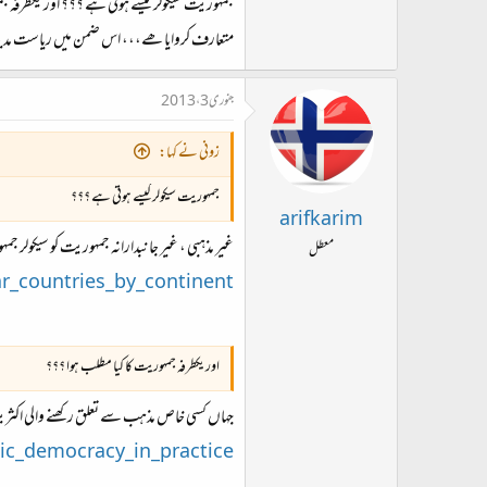
جمہوریت سیکولر کیسے ہوتی ہے ؟؟؟ اور یکطرفہ 
متعارف کروایا ھے،،، اس ضمن میں ریاست مدینہ 
جنوری 3، 2013
زونی نے کہا:
جمہوریت سیکولر کیسے ہوتی ہے ؟؟؟
arifkarim
غیر مذہبی ، غیر جانبدارانہ جمہوریت کو سیکولر جم
معطل
ar_countries_by_continent
اور یکطرفہ جمہوریت کا کیا مطلب ہوا ؟؟؟
جہاں کسی خاص مذہب سے تعلق رکھنے والی اکثریت ی
ic_democracy_in_practice