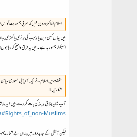
اسلام اتنا کمزور دین نہیں کہ مغربی جمہوریت کو
میں یہاں کسی دین یا مذہب کی برتری یا کمتری بیا
اسیکولر جمہوریہ ہے۔ میں یہ فرق واضح کر رہا ہوں!
حقیقت میں اسلام نے ایک آئیڈیل جمہوری سیاسی نظ
شکار ہیں !!
آپ شاید میثاق مدینہ کی بات کر رہے ہیں؟ یہ بلاش
na#Rights_of_non-Muslims
لیکن آجکل کے جدید دور میں جہاں بے شمار مذاہب