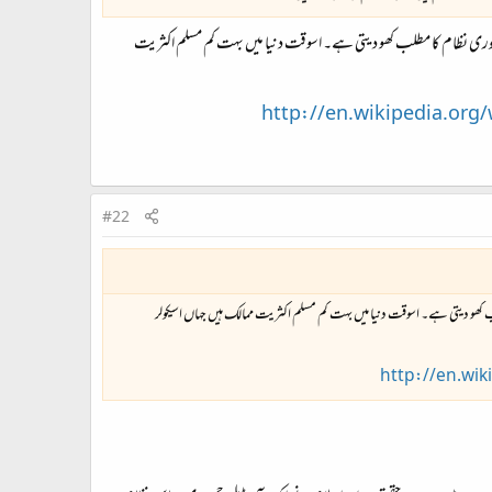
مہوری نظام کا مطلب کھو دیتی ہے۔ اسوقت دنیا میں بہت کم مسلم اکثریت
http://en.wikipedia.org
#22
 کھو دیتی ہے۔ اسوقت دنیا میں بہت کم مسلم اکثریت ممالک ہیں جہاں اسیکولر
http://en.wik