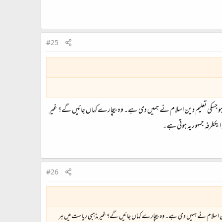
#25
 ہو جسکی تعلیم دین اسلام نے ہمیں دی ہے۔ وہ بیچارے کہاں جائیں گے؟ غیر
ایکطرفہ جمہوریہ ہوتی ہے۔
#26
 دین اسلام نے ہمیں دی ہے۔ وہ بیچارے کہاں جائیں گے؟ غیر مذہبی ریاست میں ہر