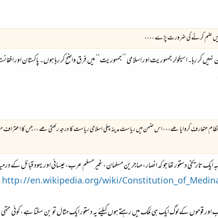
 اس میں ضم کرنے کی ضرورت پڑے ،،،،
ن نہیں کر رہا۔ اسیکولر جمہوریت اور اسلامی ’’جمہوریت‘‘ میں فرق واضح کر رہا ہوں۔ پاکستان اور افغا
ام متعارف کروایا ھے،،، اس ضمن میں ریاست مدینہ پہلی اسلامی ریاست کا درجہ رکھتی ھے ،، جس کا اعتراف مغر
بہ ایک تاریخی دستور تھا جو کہ انصار،مہاجرین مسلمان، غیر مسلم عرب، عیسائی اور یہود قبائل کے درم
http://en.wikipedia.org/wiki/Constitution_of_Medi
 اور قوموں کے لوگ ایک ہی مُلک میں رہتے ہوں کیلئے یہ دستور ایک مثال تو بن سکتا ہے، کوئی حتمی 