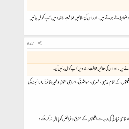
 ضوابط طے ہوتے ہیں۔ اور اس کی مثالیں خلافتِ راشدہ میں آپ کو مل جائیں
#27
ے ہیں۔ اور اس کی مثالیں خلافتِ راشدہ میں آپ کو مل جائیں گی۔
لیتوں کے تمام مذہبی، شہری، معاشرتی، اسماجی حقوق وغیرہ قانوناً یکسانیت کی
جتماعی زیادتی کی وجہ سے اقلیتوں کے حقوق و فرائض کو پامال نہ کر سکے: