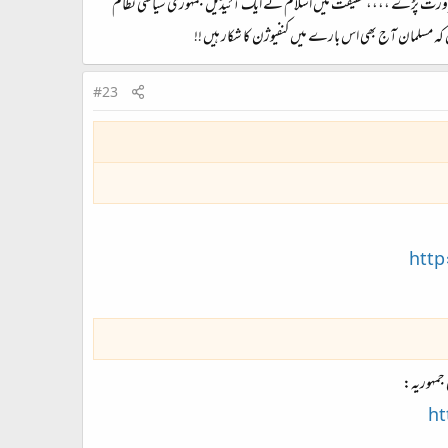
 کی ضرورت پڑے ،،،، حقیقت میں اسلام نے ایک آئیڈیل جمہوری سیاسی نظام
ہ مسلمان آج بھی اس بارے میں کنفیوژن کا شکار ہیں !!
#23
http
 جمہوریہ:
ht