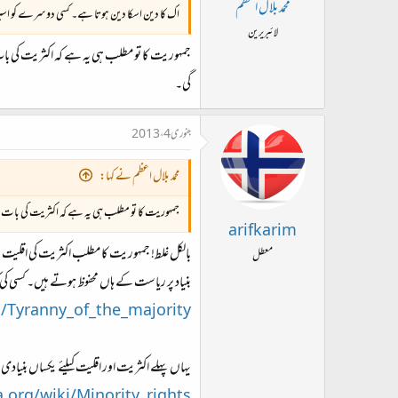
محمد بلال اعظم
اک کا دین اسکا دین ہوتا ہے۔ کسی دوسرے کو اسپر ا
لائبریرین
جمہوریت کا تو مطلب ہی یہ ہے کہ اکثریت کی با
گی۔
جنوری 4، 2013
محمد بلال اعظم نے کہا:
جمہوریت کا تو مطلب ہی یہ ہے کہ اکثریت کی بات م
arifkarim
بالکل غلط! جمہوریت کا مطلب اکثریت کی اقلیت پر
معطل
بنیاد پر ریاست کے ہاں محفوظ ہوتے ہیں۔ کسی کی ک
i/Tyranny_of_the_majority
یہاں پہلے اکثریت اور اقلیت کیلئے یکساں بنیادی ح
a.org/wiki/Minority_rights