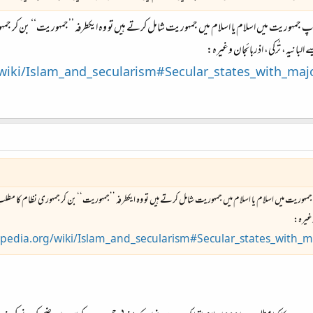
آپ جمہوریت میں اسلام یا اسلام میں جمہوریت شامل کرتے ہیں تو وہ ایکطرفہ ’’جمہوریت‘‘ بن کر ج
البانیہ، تُرکی، اذربائجان وغیرہ:
/wiki/Islam_and_secularism#Secular_states_with_maj
جمہوریت میں اسلام یا اسلام میں جمہوریت شامل کرتے ہیں تو وہ ایکطرفہ ’’جمہوریت‘‘ بن کر جمہوری نظام کا مطلب
وغیرہ:
ipedia.org/wiki/Islam_and_secularism#Secular_states_with_