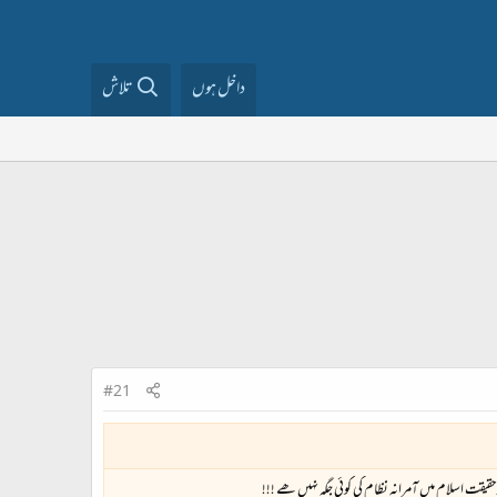
داخل ہوں
تلاش
#21
حقیقت اسلام میں آمرانہ نظام کی کوئی جگہ نہیں ھے !!!