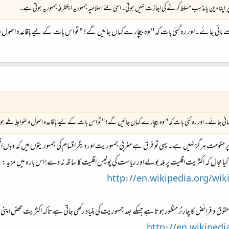
پنا دین یا مذہب مسلط کرنے کی اجازت نہیں ہوتی۔ اسی لئے اسلامیہ جمہوریہ ایکطرفہ جمہوریہ ہوتی ہے۔
ت مانی جائے۔ اور رہ گئی بات کہ " وہ بیچارے کہاں جائیں گے؟" تو اس بات کے لیے باقاعدہ اصول و
انی جائے۔ اور رہ گئی بات کہ " وہ بیچارے کہاں جائیں گے؟" تو اس بات کے لیے باقاعدہ اصول و ضوابط طے ہوت
 حکومت ہرگز نہیں ہے۔ یہی تو فرق ہے مغربی جمہوریت اور دیگر اقسام کی جمہوریتوں میں کہ وہاں اق
یا مجال کہ اکثریت اقلیت پر ہلہ بولے اور ریاست کی پولیس اقلیت کا ساتھ نہ دے! اس بارہ میں مزید:
http://en.wikipedia.org/wik
قوق و فرائض کا چارٹر منظور ہوتا ہے جسکے بعد جمہوریت کی بنیاد رکھی جاتی ہے تاکہ اکثریت محض اپنی ا
http://en.wikipedi