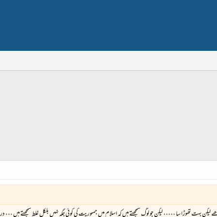
کن بہت تھوڑا سا ،،،،، لیکن جو لوگ سمجھتے ہیں کہ اسلام میں جمہوریت کی کوئی جگہ نہیں بلکل غلط سمجھتے ہیں ،،، در