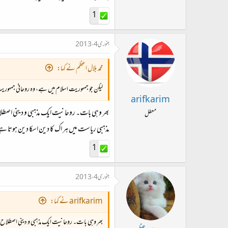
1
جنوری 4، 2013
محمد بلال اعظم نے کہا:
لیکن جو جمہوریت اسلام میں ہے، وہ روحانی جمہوریت ہے یعنی ocracy
arifkarim
بھر وہی بات۔ روحانیت ایک مذہبی و دینی اصطلا
معطل
مذہبی ریاست میں ہر اک کا دین اسکا دین ہوتا ہ
1
جنوری 4، 2013
arifkarim نے کہا:
بھر وہی بات۔ روحانیت ایک مذہبی و دینی اصطلاح 