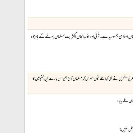
نستان اسلامی جمہوریہ ہے۔ تُرکی اور اذربائجان اکثریت مسلمان ہونے کے باوجود
بی مفکرین نے بھی کیا ھے لیکن افسوس کہ مسلمان آج بھی اس بارے میں کنفیوژن کا
یان طے پایا:
حل نہیں!