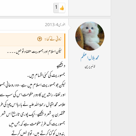
1
جنوری 4، 2013
زونی نے کہا:
لیکن اسلام اور جمہوریت متضاد تو نہیں ۔۔۔ ۔
محمد بلال اعظم
دیکھیے
لائبریرین
جمہوریت کی کئی اقسام ہیں۔
لیکن جو جمہوریت اسلام میں ہے، وہ روحانی جمہوریت ہے یعنی y
اور خلفاء راشدین کا دورِ حکومت اس کی سب س
علامہ محمد اقبال رحمۃ اللہ علیہ نے بارہا اس چیز ک
مختصرن یہ شعر دیکھیے، ایک پوری تاریخ اس شعر
جمہوریت اک طرزِ حکومت ہے کہ جس میں
بندوں کو گنا کرتے ہیں، تولا نہیں کرتے