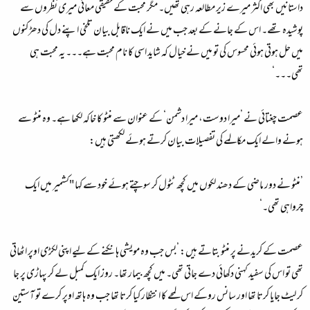
داستانیں بھی اکثر میرے زیر مطالعہ رہی تھیں۔ مگر محبت کے حقیقی معانی میری نظروں سے
پوشیدہ تھے۔ اس کے جانے کے بعد جب میں نے ایک ناقابل بیان تلخی اپنے دل کی دھڑکنوں
میں حل ہوتی ہوئی محسوس کی تو میں نے خیال کہ شاید اسی کا نام محبت ہے۔۔۔ یہ محبت ہی
تھی۔۔۔‘
عصمت چغتائی نے ’میرا دوست، میرا دشمن‘ کے عنوان سے منٹو کا خاکہ لکھا ہے۔ وہ منٹو سے
ہونے والے ایک مکالمے کی تفصیلات بیان کرتے ہوئے لکھتی ہیں:
’منٹو نے دور ماضی کے دھند لکوں میں کچھ ٹٹول کر سوچتے ہوئے خود سے کہا "کشمیر میں ایک
چرواہی تھی۔‘
عصمت کے کریدنے پر منٹو بتاتے ہیں: ’بس جب وہ مویشی ہانکنے کے لیے اپنی لکڑی اوپر اٹھاتی
تھی تو اس کی سفید کہنی دکھائی دے جاتی تھی۔ میں کچھ بیمار تھا۔ روز ایک کمبل لے کر پہاڑی پر جا
کر لیٹ جایا کرتا تھا اور سانس روکے اس لمحے کا انتظار کیا کرتا تھا جب وہ ہاتھ اوپر کرے تو آستین