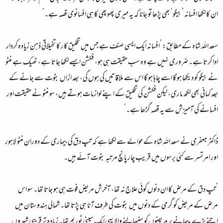
ان کا لکھا افسانہ ’بیگو‘ بھی پڑھا تو جانا کہ یہ میری پھوپھی کا ہی افسانوی قصہ ہے۔‘
سعد اللہ شاہ کے مطابق: ’افسانہ ایک ایسی صنف ہے جس میں تخلیق کار کا تخیلاتی ذہن زیادہ کردار
ادا کرتا ہے۔ ضروری نہیں ہے وہ سب حقیقت ہی ہو، فکشن ایسے لکھا جاتا ہے، ٹھیک ہے منٹو
نے بیگو کو دیکھا ہو گا اسے چاہا ہو گا اس سے ملاقاتیں کی ہوں گی، بعد ازاں بٹوت سے جانے کے
بعد کہانی بھی لکھ ماری، لیکن فکشن کی تخلیق کے اپنے لوازمات ہوتے ہیں، سو منٹو نے حقیقت اور
افسانے کی آمیزش سے یہ قصہ گڑھا ہے۔‘
ڈاکٹر جعفری نے سعد اللہ شاہ کے حوالے سے لکھا ہے کہ تپ دق کی بیماری کے دوران منٹو لاہور
اور امرتسر سے کئی برسوں میں قریب چار پانچ مرتبہ بٹوت آئے ہیں۔
’تپ دق کے مرض کا ان دنوں کوئی علاج نہ تھا، آخرش مریض فوت ہی ہو جاتا تھا۔ سو اس
مرض کے مریض کو گرمی کے دنوں میں بٹوت کی طرف آنا ہی پڑتا تھا۔ شمالی ہندوستان میں
اتنے بڑے پیمانے پر مریضوں کو سنبھالنے والا یہی ایک سینی ٹوریم تھا۔ زیادہ تر قریبی شہروں