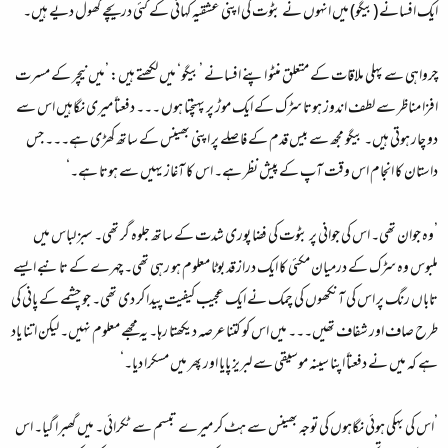
ایک افسانے (بیگو) میں انہوں نے بٹوت کی اپنی عشقیہ کہانی کے کئی دریچے کھول دیے ہیں۔
چرواہی سے پہلی ملاقات کے متعلق منٹو اپنے افسانے ’بیگو‘ میں لکھتے ہیں: ’میں نیچر کے مسرت
افزا مناظر سے لطف اندوز ہوتا سڑک کے ایک موڑ پر پہنچتا ہوں ۔۔۔ دفعتاً میری نگاہیں اس سے
دو چار ہوتی ہیں۔ بیگو مجھ سے بیس قدم کے فاصلے پر اپنی بھینس کے ساتھ کھڑی ہے۔۔۔ جس
داستان کا انجام اس وقت آپ کے پیش نظر ہے۔ اس کا آغاز یہیں سے ہوتا ہے۔‘
’وہ جوان تھی۔ اس کی جوانی پر بٹوت کی فضا پوری شدت کے ساتھ جلوہ گر تھی۔ سبز لباس میں
ملبوس وہ سڑک کے درمیان مکئی کا ایک دراز قد بوٹا معلوم ہو رہی تھی۔ چہرے کے تانبے ایسے
تاباں رنگ پر اس کی آنکھوں کی چمک نے ایک عجیب کیفیت پیدا کر دی تھی۔ جو چشمے کے پانی کی
طرح صاف اور شفاف تھیں۔۔۔ میں اس کو کتنا عرصہ دیکھتا رہا۔ یہ مجھے معلوم نہیں۔ لیکن اتنا یاد
ہے کہ میں نے دفعتاً اپنا سینہ موسیقی سے لبریز پایا اور پھر میں مسکرا دیا۔‘
’اس کی بہکی ہوئی نگاہوں کی توجہ بھینس سے ہٹ کر میرے تبسم سے ٹکرائی۔ میں گھبرا گیا۔ اس