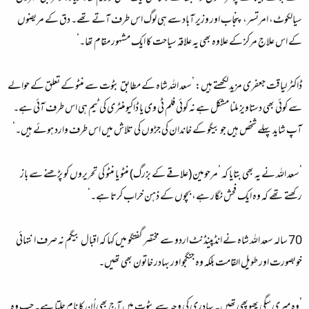
سیالکوٹ، امرتسر، پنجاب اور وزیر آباد سے ہی لوگ اس طرف آتے تھے۔ دق کے مریضوں
کے اس علاج مرکز کے علاوہ بھی یہ علاقہ سیاحت کا ایک مشہور مقام تھا۔‘
ڈاکٹر لیاقت جعفری مزید لکھتے ہیں: ’سعد اللہ شاہ کے مطابق بٹوت سے منٹو کے تعلق کے حوالے
سے کوئی بھی دستاویز ملنا مشکل ہے نہ کوئی فلم ٹی وی یا ڈاکیومنٹری کی ٹیم ہی اس طرف آئی ہے۔
آپ شاید پہلے شخص ہیں جو بیگو کے خاندان کی جڑوں کی تلاش میں اس طرف وارد ہوئے ہیں۔‘
’سعد اللہ نے یہ بھی بتایا کہ ’مرحومین (علاقے کے بزرگ) منٹو یا منٹو کی تحریروں کو پڑھنے سے باز
رکھتے تھے کہ وہ ایک فحش نگار ہے، بچوں کے ذہن خراب کرتا ہے۔‘
70 سالہ سعد اللہ شاہ نے انڈپینڈنٹ اردو سے مختصر گفتگو میں کہا کہ اقبال بیگم نہ صرف انتہائی
خوبصورت اور طویل القامت بلکہ وہ جنگجو اور بہادر خاتون بھی تھیں۔
’وہ میری سگی پھوپھی تھیں۔ بہادری کی وجہ سے بٹوت میں آج بھی اُن کا نام چلتا ہے۔ جب وہ