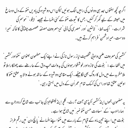
اگرچہ کچھ ہفتوں بعد ہی دونوں کی راہیں الگ ہوئیں لیکن اس دوشیزہ کی یادیں منٹو کے دل و دماغ
میں ہمیشہ کے لیے گھر کر گئیں، جس کا ثبوت منٹو کے کئی افسانے جیسے ’بیگو،‘ ’موسم کی
شرارت،‘ ’ایک خط،‘ ’لالٹین‘ اور ’مصری کی ڈلی‘ نیز معروف مصنفہ عصمت چغتائی کا خاکہ ’میرا
دوست، میرا دشمن‘ فراہم کرتے ہیں۔
کشمیر کی معروف علمی و ادبی شخصیت ایاز رسول نازکی نے اپنے ایک مضمون بعنوان ’منٹو اور کشمیر‘
میں لکھا ہے: ’بٹوت کی تازہ اور خوشگوار ہواؤں کی بدولت تپ دق کے عارضے سے چھٹکارا ملا تو
ملا مگر بدلے میں دل کا روگ بھی لگا بیٹھے۔ ایک مقامی دوشیزہ کے ساتھ ہونے والا یہ عشق منٹو کا
اولین عشق تھا اور اس کی کسک تمام عمر اُن کے دل میں بستی رہی۔‘
یہ مضمون جموں اینڈ کشمیر اکیڈمی آف آرٹ، کلچر اینڈ لینگویجز کی جانب سے شائع کردہ جریدے
’ہمارا ادب‘ کے ’سعادت حسن منٹو نمبر‘ میں شائع ہوا ہے۔
بٹوت میں اپنے تین ماہ کے قیام کے بارے میں منٹو اپنے افسانے ’پانچ دن‘ میں رقم طراز