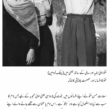
منٹو اپنی اہلیہ اور سالی کے ساتھ بمبئی میں (پبلک ڈومین)
منٹو کا افسانہ اور عصمت چغتائی کا خاکہ
سعادت حسن منٹو نے اپنے افسانوں میں بٹوت کی چرواہی یعنی اپنی محبوبہ کے لیے جس نام کا
سب سے زیادہ استعمال کیا ہے وہ ’بیگو‘ ہے۔ اس نام یا عنوان سے لکھے جانے والے اپنے