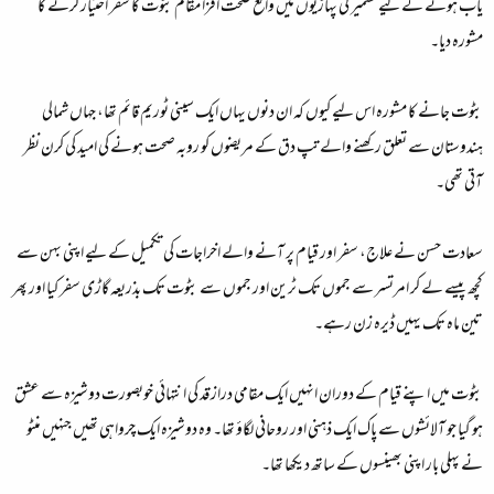
یاب ہونے کے لیے کشمیر کی پہاڑیوں میں واقع صحت افزا مقام بٹوت کا سفر اختیار کرنے کا
مشورہ دیا۔
بٹوت جانے کا مشورہ اس لیے کیوں کہ ان دنوں یہاں ایک سینی ٹوریم قائم تھا، جہاں شمالی
ہندوستان سے تعلق رکھنے والے تپ دق کے مریضوں کو روبہ صحت ہونے کی امید کی کرن نظر
آتی تھی۔
سعادت حسن نے علاج، سفر اور قیام پر آنے والے اخراجات کی تکمیل کے لیے اپنی بہن سے
کچھ پیسے لے کر امرتسر سے جموں تک ٹرین اور جموں سے بٹوت تک بذریعہ گاڑی سفر کیا اور پھر
تین ماہ تک یہیں ڈیرہ زن رہے۔
بٹوت میں اپنے قیام کے دوران انہیں ایک مقامی دراز قد کی انتہائی خوبصورت دوشیزہ سے عشق
ہو گیا جو آلائشوں سے پاک ایک ذہنی اور روحانی لگاؤ تھا۔ وہ دوشیزہ ایک چرواہی تھیں جنہیں منٹو
نے پہلی بار اپنی بھینسوں کے ساتھ دیکھا تھا۔