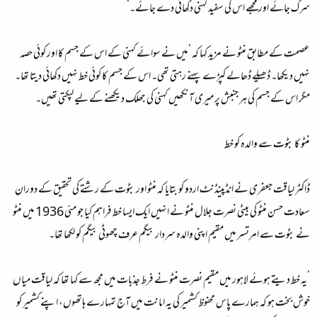
سرک جائے اور مجھے اس کی سفید کہنی دکھائی دے جائے۔‘
عصمت کے مطابق منٹو نے مزید کہا کہ ’میں نے سوائے کہنی کے اس کے جسم کا اور کوئی حصہ
نہیں دیکھا۔ ڈھیلے ڈھالے کپڑے پہنے رہتی تھی۔ اس کے جسم کا کوئی خط نہیں دکھائی دیتا تھا۔
مگر اس کے جسم کی ہر جنبش پر میری آنکھیں کہنی کی جھلک دیکھنے کے لیے لپکتی تھیں۔
منٹو کا بٹوت سے والدہ کو خط
ڈاکٹر لیاقت جعفری نے انڈپینڈنٹ اردو کو بتایا کہ منٹو اور بٹوت کے رشتے کی تحقیق کے دوران
سعادت حسن منٹو کی بیٹی نصرت جلال منٹو نے انہیں ایک ایسا خط فراہم کیا جو مئی 1936 میں منٹو
نے بٹوت سے امرتسر میں مقیم اپنی والدہ سردار بیگم عرف چھوٹی بیگم کو لکھا تھا۔
’یہ خط دیتے ہوئے لاہور میں مقیم نصرت منٹو نے فرط جذبات میں مجھ سے کہا تھا کہ لیاقت میاں
خوش بخت ہو کہ ہمارے پاس محفوظ کشمیر کی یہ امانت میں آج تمہارے ہاتھوں، اپنے کشمیر کو