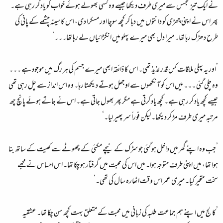
نے ایک تیز تجسس سے میری طرف دیکھا جیسے وہ کسی بھولے ہوئے خواب کو یاد کر رہی ہے۔
پھر اس نے اپنی چھڑی کو دانتوں میں دبا کر کچھ سوچا اور مسکرا دی، اس کا سینہ چشمے کے پانی کی
طرح دھڑک رہا تھا۔ میرا دل بھی میرے پہلو میں انگڑائیاں لے رہا تھا۔۔۔‘
’اور یہ پہلی ملاقات کس قدر لذیذ تھی۔ اس کا ذائقہ ابھی میرے جسم کی ہر رگ میں موجود ہے ۔۔۔
وہ چلی گئی ۔۔۔ میں اس کو آنکھوں سے اوجھل ہوتے دیکھتا رہا۔ وہ اس انداز سے چل رہی تھی
جیسے کچھ یاد کر رہی ہے۔ کچھ یاد کرتی ہے مگر پھر بھول جاتی ہے۔ اس نے جاتے ہوئے پانچ چھ
مرتبہ میری طرف مڑ کر دیکھا۔ لیکن فوراً سر پھیر لیا۔‘
’جب وہ اپنے گھر میں داخل ہو گئی جو سڑک کے نیچے مکئی کے چھوٹے سے کھیت کے ساتھ بنا
ہوا تھا، میں اپنی طرف متوجہ ہوا۔ میں اس کی محبت میں گرفتار ہو چکا تھا۔ اس احساس نے مجھے
سخت متحیر کیا۔ میری عمر اس وقت اٹھارہ سال کی تھی۔‘
’کالج میں اپنے ہم جماعت طلبہ کی زبانی میں محبت کے متعلق بہت کچھ سن چکا تھا۔ عشقیہ