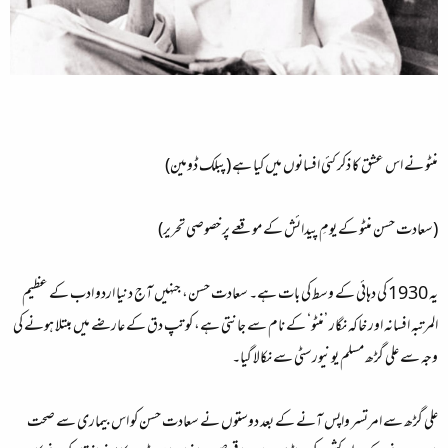
منٹو نے اس عشق کا ذکر کئی افسانوں میں کیا ہے (پبلک ڈومین)
(سعادت حسن منٹو کے یومِ پیدائش کے موقعے پر خصوصی تحریر)
یہ 1930 کی دہائی کے وسط کی بات ہے۔ سعادت حسن، جنہیں آج دنیا اردو ادب کے عظیم
المرتبہ افسانہ اور خاکہ نگار ’منٹو‘ کے نام سے جانتی ہے، کو تپ دق کے عارضے میں مبتلا ہونے کی
وجہ سے علی گڑھ مسلم یونیورسٹی سے نکالا گیا۔
علی گڑھ سے امرتسر واپس آنے کے بعد دوستوں نے سعادت حسن کو اس بیماری سے صحت