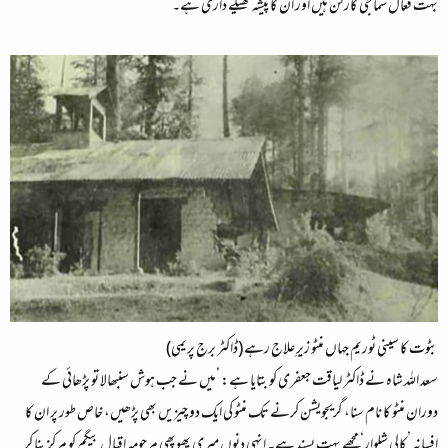
بہت فعال سماجی کارکن ہیں اور ان کا پیشہ ٹھیکے داری ہے۔‘
بٹوت کا سینی ٹوریم جہاں منٹو زیرِ علاج رہے (ڈاکٹر برج پریمی)
سعد اللہ شاہ نے ڈاکٹر لیاقت جعفری کو بتایا ہے: ’میں نے جب ہوش سنبھالا تو پڑھائی کے
دوران منٹو کا نام سنا، گریجویشن کرنے تک منٹو کی ایک دو چیزیں بھی پڑھیں، خاص طور پر ان کا
افسانہ ’کالی شلوار‘ مجھے بہت پسند ہے۔ انہی دنوں میری پھوپھی مرحومہ اقبال بیگم کو مرکز بنا کر