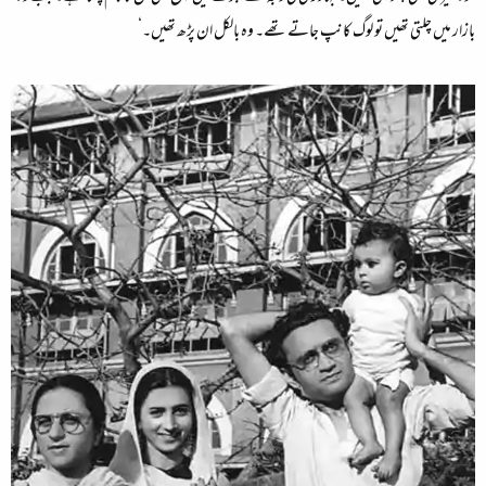
بازار میں چلتی تھیں تو لوگ کانپ جاتے تھے۔ وہ بالکل ان پڑھ تھیں۔‘