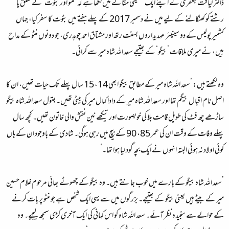
ڈاکٹر لیاقت جعفری نے اپنے ایک تحقیقی مقالے میں لکھا ہے کہ ’منٹو اور بٹوت‘ کے تعلق یا
رشتے کو کھنگالنے کے لیے میں نے دسمبر 2017 کے پہلے ہفتے میں بٹوت کا سفر کیا، جہاں
کشمیر پولیس کے دو سینیئر عہدیداروں بسنت رتھ اور مشتاق احمد چوہدری، جو دونوں منٹو کے مداح
ہیں، نے میری ملاقات ’بیگو‘ کے بھتیجے سعد اللہ شاہ میر سے کرائی۔
وہ لکھتے ہیں: ’سعد اللہ شاہ میر کے مطابق بیگو ابھی 14، 15 سال پہلے تک حیات تھیں، ان کا
اصل نام اقبال بیگم تھا اور سعد اللہ شاہ میر کے دادا کمال میر کی بیٹی تھیں۔ بقول سعد اللہ شاہ بیگو
ساڑھے چھ فٹ کی طویل قامت بلا کی خوبصورت اور تیکھے نین نقش والی خاتون تھیں۔ کچھ سال
پہلے وفات کے وقت ان کی عمر 85، 90 کے بیچ میں رہی ہوگی۔ شادی کے باوجود ان کے ہاں
کوئی اولاد نہ ہوئی البتہ انہوں نے ایک بچہ گود لیا ہوا تھا۔‘
’سعد اللہ شاہ بیگو کے بارے میں خوب جانتے ہیں۔ وہ بیگو کے چھوٹے بھائی مرحوم غلام حسین
میر کے بیٹے ہیں یعنی بیگو کے بھتیجے۔ بزرگوں میں سے یہی ایک شخص ہے جو منٹو پر بات کرنے
کے حوالے سے سنجیدہ نظر آئے۔ سعد اللہ شاہ کو اس کہانی کی ایک آخری کڑی سمجھ لیجیے۔ وہ