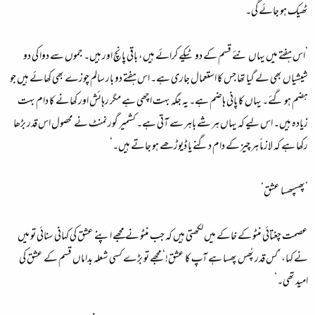
ٹھیک ہو جائے گی۔
’اس ہفتے میں یہاں نئے قسم کے دو ٹیکے کرائے ہیں، باقی پانچ اور ہیں۔ جموں سے دوا کی دو
شیشیاں بھی لے گیا تھا جس کا استعمال جاری ہے۔ اس ہفتے دو بار سالم چوزے بھی کھائے ہیں جو
ہضم ہو گئے۔ یہاں کا پانی ہاضم ہے۔ یہ جگہ بہت اچھی ہے مگر رہائش اور کھانے کا دام بہت
زیادہ ہیں۔ اس لیے کہ یہاں ہر شے باہر سے آتی ہے۔ کشمیر گورنمنٹ نے محصول اس قدر بڑھا
رکھا ہے کہ لازماً ہر چیز کے دام دگنے یا ڈیوڑھے ہو جاتے ہیں۔‘
’پھسپھسا عشق‘
عصمت چغتائی منٹو کے خاکے میں لکھتی ہیں کہ جب منٹو نے مجھے اپنے عشق کی کہانی سنائی تو میں
نے کہا، ’کس قدر پُھس پھسا ہے آپ کا عشق!‘ مجھے تو بڑے کسی شعلہ بداماں قسم کے عشق کی
امید تھی۔‘