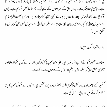
ہیں: ’جموں توی کے راستے کشمیر جائیے تو کُد کے آگے ایک چھوٹا سا پہاڑی گاؤں بٹوت آتا
ہے۔ بڑی پُرفضا جگہ ہے۔ یہاں دق کے مریضوں کے لیے ایک چھوٹا سا سینی ٹوریم ہے۔ یوں
تو آج سے آٹھ نو برس پہلے بٹوت میں پورے تین مہینے گزار چکا ہوں، اور اس صحت افزا مقام
سے میری جوانی کا ایک ناپختہ رومان بھی وابستہ ہے مگر اس کہانی سے میری کسی بھی کمزوری کا
تعلق نہیں۔‘
وہ ’دوشیزہ‘ کون تھیں؟
سعادت حسن منٹو نے اپنے افسانوں میں اپنی پہلی محبوبہ (کئی لوگوں کا ماننا ہے کہ یہ منٹو کا پہلا اور
آخری عشق تھا) کو بیگو، وزیر بیگم اور وزیر کے ناموں سے یاد کیا ہے۔
کشمیر کے نامور ادیب و محقق ڈاکٹر لیاقت جعفری وہ پہلے شخص ہیں جنہوں نے منٹو کی محبوبہ کا پتہ
معلوم کرنے میں کامیابی حاصل کی ہے۔