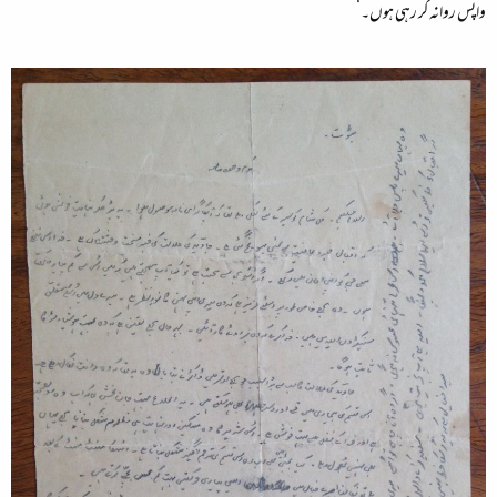
واپس روانہ کر رہی ہوں۔‘