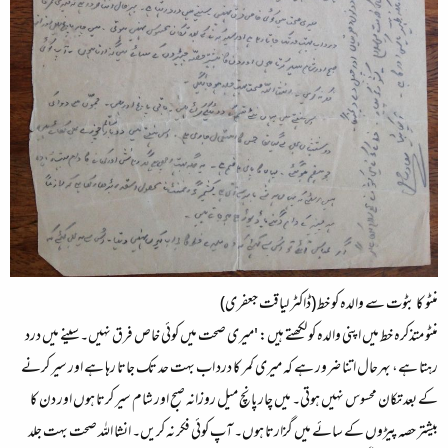
منٹو کا بٹوت سے والدہ کو خط (ڈاکٹر لیاقت جعفری)
منٹو متذکرہ خط میں اپنی والدہ کو لکھتے ہیں: 'میری صحت میں کوئی خاص فرق نہیں۔ سینے میں درد
رہتا ہے، بہرحال اتنا ضرور ہے کہ میری کمر کا درد اب بہت حد تک جاتا رہا ہے اور سیر کرنے
کے بعد تکان محسوس نہیں ہوتی۔ میں چار پانچ میل روزانہ صبح اور شام سیر کرتا ہوں اور دن کا
بیشتر حصہ پیڑوں کے سائے میں گزارتا ہوں۔ آپ کوئی فکر نہ کریں۔ انشا اللہ صحت بہت جلد