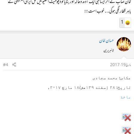
خان صاب نے اگر ایسا ہی ایک آدھ دھاگہ اور بنایا تو ڈپلومیٹ انکلیو میں کل ایرانی ایمبیسی کے
باہر قطار لگی ہوگی۔۔ خوب است !!!
1
حسان خان
لائبریرین
مارچ 19، 2017
#4
عکاس: محمد سجادی
تاریخ: ۲۸ اِسفند ۱۳۹هش/۱۸ مارچ ۲۰۱۷ء
ماخذ