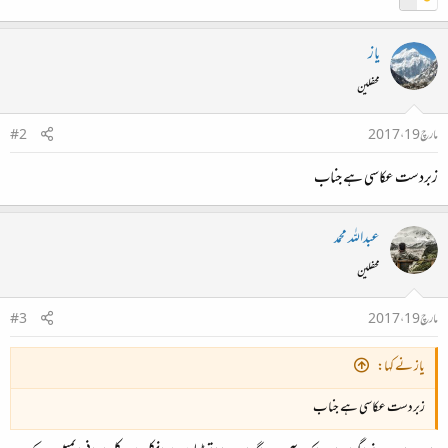
یاز
محفلین
مارچ 19، 2017
#2
زبردست عکاسی ہے جناب
عبداللہ محمد
محفلین
مارچ 19، 2017
#3
یاز نے کہا:
زبردست عکاسی ہے جناب