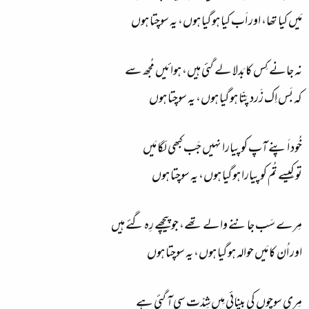
مَیں کیا تھا، اور اَب کیا ہو گیا ہوں، یہ سوچتا ہوں
نہ جانے کِس کا بَدلا لے
گئی
ہیں، ہوائیں مُجھ سے
کہ بَس اِک زَرد پَتّا ہو گیا ہوں، یہ سوچتا ہوں
خُود اَپنے آپ کو پیارا نہیں جَب کبھی لَگا مَیں
تو کِیسے تُم کو پیارا ہو گیا ہوں، یہ سوچتا ہوں
مِرے سَب جاننے والے تھے، جو پیچھے رِہ گئے ہیں
اور اُن کا مَیں حوالہ ہو گیا ہوں، یہ سوچتا ہوں
مِری سوچوں کی بینائی مِیں شِدّت سی آ گئی ہے