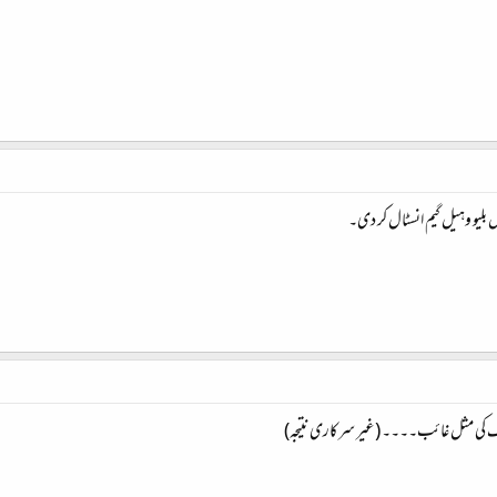
بلیو وہیل گیم انسٹال کر دی۔
 کی مثل غائب۔۔۔۔ (غیر سرکاری نتیجہ)